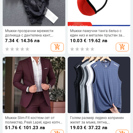
Мъжки прозрачни мрежести
Мъжки памучни танга бельо с
долнища с дантелена кант,
един низ и метален пръстен за
триъгълни бикини модел 8893
защита на чатала, ниска талия и
7.34
€
/
14.36 лв
10.03
€
/
19.62 лв
тънки презрамки
add_shopping_cart
add_shopping_cart
Мъжки Slim-Fit костюм сет от
Голям размер ледено копринен
полиестер, Peak Lapel, едно копче,
жилет за мъже, лятна,
централна задна цепка
абсорбираща потта, дишаща, без
51.76
€
/
101.23 лв
19.03
€
/
37.22 лв
ръкави, хладно усещане,