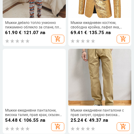
Мъжки дебело топло унионно
Мъжки ежедневен костюм,
пижамено облекло за спане, плат
свободна кройка, лафел яка,
Орилон, 100% спандекс, висока
едноредно с едно копче, памучно-
61.90
€
/
121.07 лв
69.41
€
/
135.75 лв
яка, дълги ръкави и панталони
полиестерова смес; подплата
add_shopping_cart
add_shopping_cart
полиестер
Мъжки ежедневни панталони,
Мъжки ежедневни панталони с
висока талия, прав крак, скъсена
прав силует, средно висока
дължина, плат от бамбукови
талия, памук-смесена тъкан,
54.48
€
/
106.55 лв
25.24
€
/
49.37 лв
влакна
микроеластичност, дишащи и
add_shopping_cart
add_shopping_cart
износоустойчиви