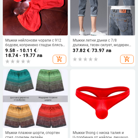
Мъжки нейлонови чорапи с 912
Мъжки летни дънки с 7/8
бодове, копринено гладък блясък,
дължина, тесен силует, модерен
открит интимен дизайн
ежедневен стил, тънък деним
9.58 - 10.11
€
/
37.82
€
/
73.97 лв
18.74 - 19.77 лв
add_shopping_cart
add_shopping_cart
Мъжки плажни шорти, спортен
Мъжки thong с ниска талия и
стил, солиден дизайн,
U‑торбичка от найлон, дишащо и