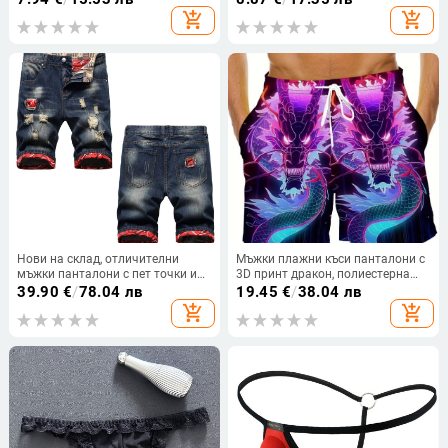
съдържание на основната тъкан
add_shopping_cart
add_shopping_cart
под 30%, подходящо за всички
сезони.
Нови на склад, отличителни
Мъжки плажни къси панталони с
мъжки панталони с пет точки и
3D принт дракон, полиестерна
дупки, в японски стил, ретро,
мрежеста материя, дигитален
39.90
€
/
78.04 лв
19.45
€
/
38.04 лв
износени дънкови панталони,
печат, микроеластичност,
add_shopping_cart
add_shopping_cart
мъжка модна марка
ежедневна употреба