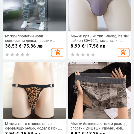
Мъжки пролетни нови
Мъжки прашки тип T-thong, ice silk
светлосини дънки, прости и
нейлон 80–90%, ниска талия,
универсални, с еластична талия,
едноцветни, невидими и
38.53
€
/
75.36 лв
8.99
€
/
17.58 лв
измити, модерни ежедневни
оформящи тялото
add_shopping_cart
add_shopping_cart
панталони
Мъжки танга с нисък талия,
Мъжки боксерки в голям размер,
оформящо бельо, модел в ивици/
спортни, дишащи, удобни, нов
плат, Plain weave тъкан,
модел, за всички сезони
7.94
€
/
15.53 лв
8.87
€
/
17.35 лв