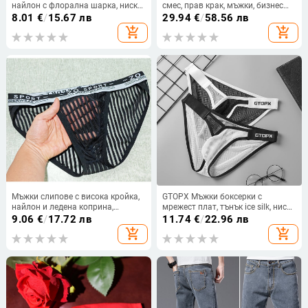
найлон с флорална шарка, ниска
смес, прав крак, мъжки, бизнес
талия, съдържание 90–95%
формал
8.01
€
/
15.67 лв
29.94
€
/
58.56 лв
найлон
add_shopping_cart
add_shopping_cart
Мъжки слипове с висока кройка,
GTOPX Мъжки боксерки с
найлон и ледена коприна,
мрежест плат, тънък ice silk, ниска
стъклени ленти, мек и удобен,
талия, дишащи, прозрачен
9.06
€
/
17.72 лв
11.74
€
/
22.96 лв
прозрачна дантела
мрежест дизайн
add_shopping_cart
add_shopping_cart