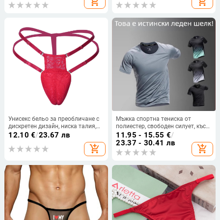
add_shopping_cart
add_shopping_cart
свободна, марка Tide, спортни
мъжки производители на едро
Унисекс бельо за преобличане с
Мъжка спортна тениска от
дискретен дизайн, ниска талия,
полиестер, свободен силует, къс
танга стил, флорални жакард
ръкав, кръгла яка
12.10
€
/
23.67 лв
11.95 - 15.55
€
/
мотиви, нейлон и еластан.
23.37 - 30.41 лв
add_shopping_cart
add_shopping_cart