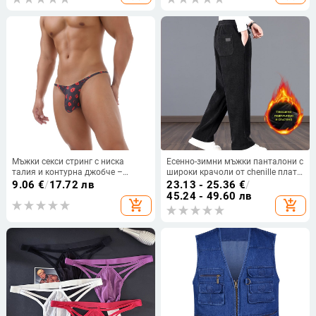
Мъжки секси стринг с ниска
Есенно-зимни мъжки панталони с
талия и контурна джобче –
широки крачоли от chenille плат,
найлон
подплатени и дебели, за
9.06
€
/
17.72 лв
23.13 - 25.36
€
/
ежедневна употреба
45.24 - 49.60 лв
add_shopping_cart
add_shopping_cart