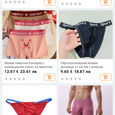
add_shopping_cart
add_shopping_cart
Термотрансферна тениска за
коса
Мъжки памучни боксерки с
Персонализирани мъжки
анимационен принт на животни,
долнища от Ice Silk с ромбов
дишащи, бързосъхнещи и с
жакард, висок разрез, меки и
12.07
€
/
23.61 лв
9.65
€
/
18.87 лв
средна талия.
удобни.
add_shopping_cart
add_shopping_cart