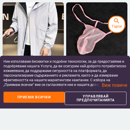
search
Търси
Ние използваме бисквитки и подобни технологии, за да предоставяме и
Мъжко ветрово яке с качулка,
Мъжки секси мрежести прашки —
подобряваме нашата Услуга, да ви осигурим най-доброто потребителско
свободен силует, средна
ултра тънки, прозрачни и
дължина, цип, полиестер 100%, за
дишащи.
изживяване, да поддържаме сигурността на платформата, да
98.67 - 101.79
€
/
7.27
€
/
14.22 лв
пролет и есен
персонализираме съдържанието и рекламите, както и да измерваме
192.98 - 199.08 лв
add_shopping_cart
add_shopping_cart
ефективността на нашите маркетингови кампании. С избора на
Виж повече
„Приемам всички“ вие се съгласявате ние и нашите доверени партньори
да съхраняваме бисквитки и подобни технологии на вашето устройство
за рекламни и аналитични цели. Можете по всяко време да управлявате
УПРАВЛЯВАЙ
ПРИЕМИ ВСИЧКИ
своите предпочитания, като натиснете „Управлявай предпочитанията“.
ПРЕДПОЧИТАНИЯТА
За повече информация, моля, вижте нашата
Политика за защита на
данните
.