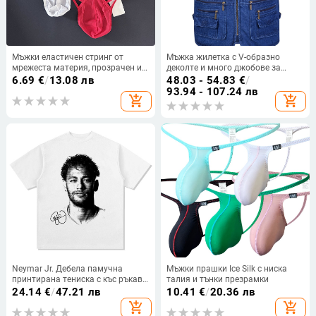
Мъжки еластичен стринг от
Мъжка жилетка с V-образно
мрежеста материя, прозрачен и
деколте и много джобове за
дишащ, модел 8877
свободното време на открито за
6.69
€
/
13.08 лв
48.03 - 54.83
€
/
средна и по-възрастни хора,
93.94 - 107.24 лв
add_shopping_cart
add_shopping_cart
мъжка жилетка за риболов,
дънкова жилетка
Neymar Jr. Дебела памучна
Мъжки прашки Ice Silk с ниска
принтирана тениска с къс ръкав,
талия и тънки презрамки
кръгло деколте, американски
24.14
€
/
47.21 лв
10.41
€
/
20.36 лв
ретро стил
add_shopping_cart
add_shopping_cart