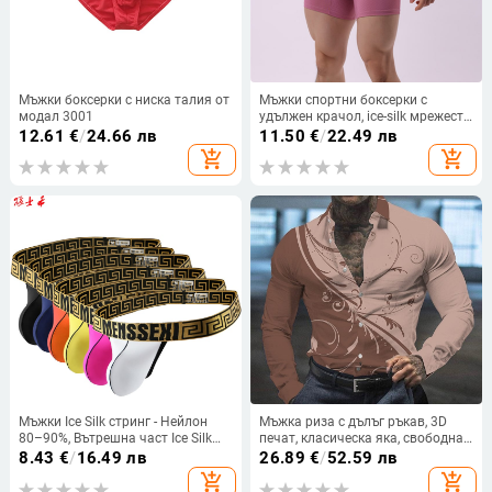
Мъжки боксерки с ниска талия от
Мъжки спортни боксерки с
модал 3001
удължен крачол, ice-silk мрежеста
материя, дишащи за бягане,
12.61
€
/
24.66 лв
11.50
€
/
22.49 лв
против триене
add_shopping_cart
add_shopping_cart
Мъжки Ice Silk стринг - Нейлон
Мъжка риза с дълъг ръкав, 3D
80–90%, Вътрешна част Ice Silk
печат, класическа яка, свободна
80–90%, Ниска талия, Едноцветен
кройка, 90% полиестер
8.43
€
/
16.49 лв
26.89
€
/
52.59 лв
add_shopping_cart
add_shopping_cart