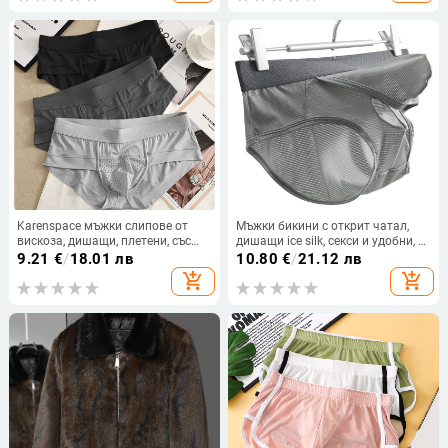
Karenspace мъжки слипове от
Мъжки бикини с открит чатал,
вискоза, дишащи, плетени, със
дишащи ice silk, секси и удобни, с
средно висока талия
отделен джоб
9.21
€
/
18.01 лв
10.80
€
/
21.12 лв
add_shopping_cart
add_shopping_cart