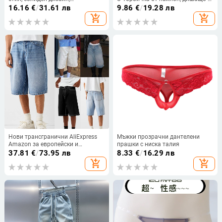
полиестерна материя, летен
бързосъхнещо спортно бельо
16.16
€
/
31.61 лв
9.86
€
/
19.28 лв
сезон
add_shopping_cart
add_shopping_cart
Нови трансгранични AliExpress
Мъжки прозрачни дантелени
Amazon за европейски и
прашки с ниска талия
американски мъжки
37.81
€
/
73.95 лв
8.33
€
/
16.29 лв
четирицветни еластични дънкови
add_shopping_cart
add_shopping_cart
шорти с пет цвята Дънкови
панталони