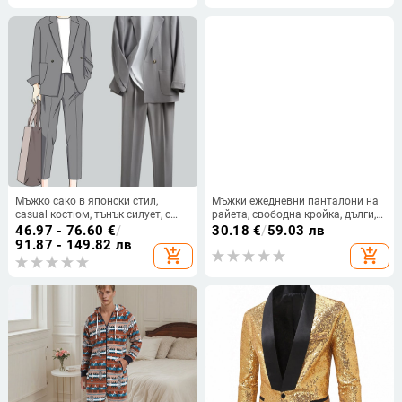
Мъжко сако в японски стил,
Мъжки ежедневни панталони на
casual костюм, тънък силует, с
райета, свободна кройка, дълги,
едно копче, смес от памук и
средна талия, полиестер
46.97 - 76.60
€
/
30.18
€
/
59.03 лв
химически влакна
91.87 - 149.82 лв
add_shopping_cart
add_shopping_cart