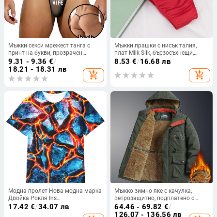
Мъжки секси мрежест танга с
Мъжки прашки с нисък талия,
принт на букви, прозрачен
плат Milk Silk, бързосъхнещи,
дизайн, ниска талия, перли
висока еластичност, без джоб
9.31 - 9.36
€
/
8.53
€
/
16.68 лв
18.21 - 18.31 лв
add_shopping_cart
add_shopping_cart
Модна пролет Нова модна марка
Мъжко зимно яке с качулка,
Двойка Рокля Ins
ветрозащитно, подплатено с
Персонализирана мъжка и
велур, средна дължина, цип.
17.42
€
/
34.07 лв
64.46 - 69.82
€
/
дамска 3D печат
126.07 - 136.56 лв