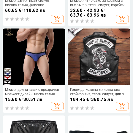
Мъжки дънки, прав силует,
Мъжко лятно сако за костюм с
висока талия, флисово
къс ръкав, тесен силует, корейски
подплътяване, двойни плиси,
стил, еднободово закопчаване
60.65
€
/
118.62 лв
32.60 - 42.93
€
/
висока еластичност
63.76 - 83.96 лв
add_shopping_cart
add_shopping_cart
Мъжки долни гащи с прозрачен
Говежда кожена жилетка със
мрежест дизайн, ниска талия
стойков яка, тесен силует, цип за
5045
закопчаване, мулти-логота
15.60
€
/
30.51 лв
184.45
€
/
360.75 лв
бродерия, Harley Rider Club
add_shopping_cart
add_shopping_cart