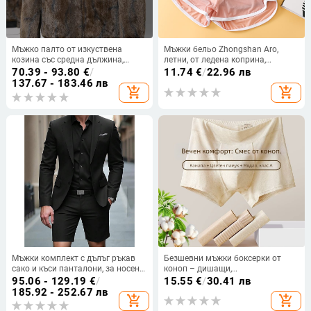
Мъжко палто от изкуствена
Мъжки бельо Zhongshan Aro,
козина със средна дължина,
летни, от ледена коприна,
флорален принт, яка с обръщане
ултратънки мрежести спортни
70.39 - 93.80
€
/
11.74
€
/
22.96 лв
надолу, цип, свободна кройка
бельо, мъжки свободни домашни
137.67 - 183.46 лв
add_shopping_cart
add_shopping_cart
шорти
Мъжки комплект с дълъг ръкав
Безшевни мъжки боксерки от
сако и къси панталони, за носене
коноп – дишащи,
през всички сезони, главна
антибактериални, дезодориращи,
95.06 - 129.19
€
/
15.55
€
/
30.41 лв
материя: ацетатно влакно в
бързосъхнещи, със средна талия
185.92 - 252.67 лв
add_shopping_cart
add_shopping_cart
синтетична смес, прилягащ стил,
закопчаване с три реда копчета