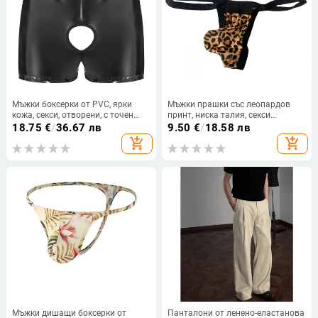
Мъжки боксерки от PVC, ярки
Мъжки прашки със леопардов
кожа, секси, отворени, с точен
принт, ниска талия, секси
размер, без мирис, за
разкриват дупето, с U-образен
18.75
€
/
36.67 лв
9.50
€
/
18.58 лв
трансгранични продукти
джоб
add_shopping_cart
add_shopping_cart
Мъжки дишащи боксерки от
Панталони от ленено-еластанова