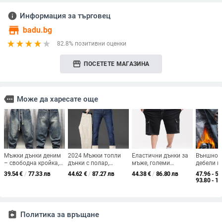
info
Информация за търговец
store
badu.bg
82.8% позитивни оценки
storefront
ПОСЕТЕТЕ МАГАЗИНА
more
Може да харесате още
Мъжки дънки деним
2024 Мъжки топли
Еластични дънки за
Външнот
– свободна кройка,
дънки с полар,
мъже, големи
дебели м
прави и широки
големи размери,
размери, еластична
с подпла
39.54
€
/
77.33 лв
44.62
€
/
87.27 лв
44.38
€
/
86.80 лв
47.96 - 53
крачоли, ежедневен
свободни с прави
талия, работно
зимни т
93.80 - 1
стил
крачоли,
облекло, дънкови
американ
универсални зимни
шорти, мъжки
модни м
ежедневни мъжки
свободни прави
панталон
дълги панталони
панталони с висока
зимни, д
assignment_return
Политика за връщане
талия, дънкови