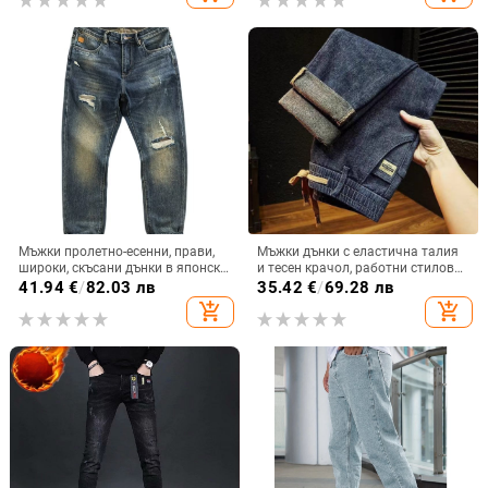
Мъжки пролетно-есенни, прави,
Мъжки дънки с еластична талия
широки, скъсани дънки в японски
и тесен крачол, работни стилове,
стил и ретро стил
стилни и универсални за пролет
41.94
€
/
82.03 лв
35.42
€
/
69.28 лв
и есен
add_shopping_cart
add_shopping_cart