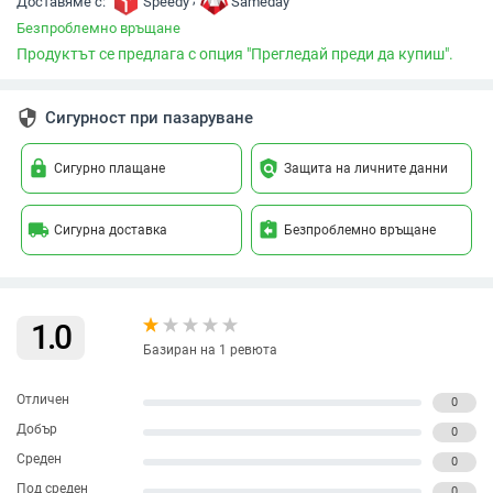
Доставяме с:
Speedy
Sameday
Безпроблемно връщане
Продуктът се предлага с опция "Прегледай преди да купиш".
security
Сигурност при пазаруване
lock
policy
Сигурно плащане
Защита на личните данни
local_shipping
assignment_return
Сигурна доставка
Безпроблемно връщане
1.0
Базиран на 1 ревюта
Отличен
0
Добър
0
Среден
0
Под среден
0