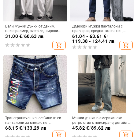
Бели мъжки дънки от деним,
Дънкови мъжки панталони с
плюс размер, oversize, широки
прав крак, средна талия, цип,
крачоли, винтидж хонгконг стил
леко разтягане, деним
31.00
€
/
60.63 лв
61.04 - 63.61
€
/
119.38 - 124.41 лв
add_shopping_cart
add_shopping_cart
Трансграничен износ Сини къси
Мъжки дънки в американски
панталони за мъже с пет
ретро стил с плисиране, детайл с
четвърти панталони, боядисани
нитове, работен дизайн,
68.15
€
/
133.29 лв
45.82
€
/
89.62 лв
модерни мъжки износни дънки
диагонално разкроени straight-
add_shopping_cart
add_shopping_cart
Aliexpress за мъже
leg крачета с леко разширение