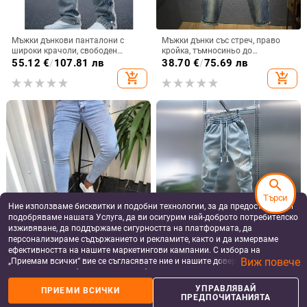
Мъжки дънкови панталони с
Мъжки дънки със стреч, право
широки крачоли, свободен
кройка, тъмносиньо до
силует, подходящи за всички
светлосиньо измиване, дебел
55.12
€
/
107.81 лв
38.70
€
/
75.69 лв
сезони, комфортни харем дънки
зимен модел, луксозно
add_shopping_cart
add_shopping_cart
изпълнение
search
Търси
Ние използваме бисквитки и подобни технологии, за да предоставяме и
подобряваме нашата Услуга, да ви осигурим най-доброто потребителско
изживяване, да поддържаме сигурността на платформата, да
персонализираме съдържанието и рекламите, както и да измерваме
Мъжки нови семпли дънкови
Мъжки пролетни нови
ефективността на нашите маркетингови кампании. С избора на
панталони за пътуване до
светлосини дънки, прости и
Виж повече
„Приемам всички“ вие се съгласявате ние и нашите доверени партньори
работа, слим крой, малък крак,
универсални, с еластична талия,
43.95
€
/
85.96 лв
38.53
€
/
75.36 лв
модни красиви дънки
измити, модерни ежедневни
да съхраняваме бисквитки и подобни технологии на вашето устройство
add_shopping_cart
add_shopping_cart
панталони
за рекламни и аналитични цели. Можете по всяко време да управлявате
УПРАВЛЯВАЙ
ПРИЕМИ ВСИЧКИ
своите предпочитания, като натиснете „Управлявай предпочитанията“.
ПРЕДПОЧИТАНИЯТА
За повече информация, моля, вижте нашата
Политика за защита на