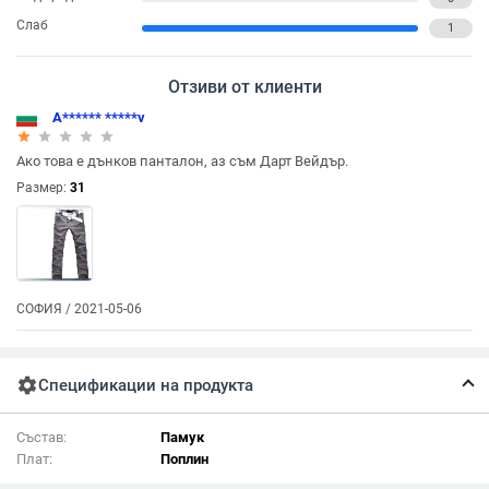
Слаб
1
Отзиви от клиенти
A****** *****v
star_rate
star_rate
star_rate
star_rate
star_rate
Ако това е дънков панталон, аз съм Дарт Вейдър.
Размер:
31
СОФИЯ / 2021-05-06
settings
Спецификации на продукта
Състав:
Памук
Плат:
Поплин