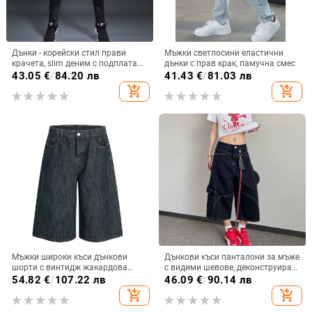
Дънки - корейски стил прави
Мъжки светлосини еластични
крачета, slim деним с подплата
дънки с прав крак, памучна смес
от флис (средна талия, памучен
43.05
€
/
84.20 лв
41.43
€
/
81.03 лв
деним, подплата от флис)
add_shopping_cart
add_shopping_cart
Мъжки широки къси дънкови
Дънкови къси панталони за мъже
шорти с винтидж жакардова
с видими шевове, деконструиран
тъкан, пране, средна талия, копче
дизайн, свободна кройка,
54.82
€
/
107.22 лв
46.09
€
/
90.14 лв
отпред, прав крак
американски стил и големи
add_shopping_cart
add_shopping_cart
джобове