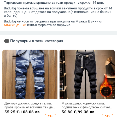
средни панталони за
Търговецът приема връщане за този продукт в срок от 14 дни.
мъже
Badu.bg приема връщане на всички закупени продукти в срок от 14
календарни дни от датата на получаване(с изключение на бански
и бельо).
Badu.bg не носи отговорност при покупка на Мъжки Дънки от
Мъжки дънки
извън формата за поръчка.
more
Популярни в тази категория
Дънкови джинси, средна талия,
Мъжки дънки, корейски стил,
права кройка, еластични, тай дай
подплатени с флис, тесен силует,
принт, пясъчно измиване,
средно висока талия, цип за
55.25
€
/
108.06 лв
50.80
€
/
99.36 лв
мултиджобни, 75% памук
закопчаване