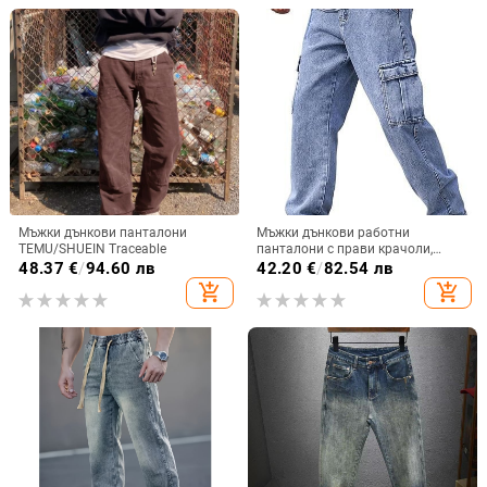
Мъжки дънкови панталони
Мъжки дънкови работни
TEMU/SHUEIN Traceable
панталони с прави крачоли,
деним карго панталони със
48.37
€
/
94.60 лв
42.20
€
/
82.54 лв
капаци на джобовете
add_shopping_cart
add_shopping_cart