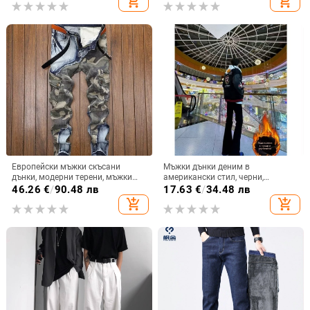
add_shopping_cart
add_shopping_cart
Европейски мъжки скъсани
Мъжки дънки деним в
дънки, модерни терени, мъжки
американски стил, черни,
фенове, цветни, слим крой, Tingo,
подплатени с флис, за есен-зима,
46.26
€
/
90.48 лв
17.63
€
/
34.48 лв
модерни ежедневни панталони,
ретро силует, слим прав крак
add_shopping_cart
add_shopping_cart
есен