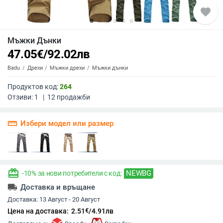
favorite
Мъжки Дънки
47.05
€
/
92.02
лв
Badu
Дрехи
Мъжки дрехи
Мъжки дънки
Продуктов код:
264
Отзиви:
1
|
12
продажби
straighten
Избери модел или размер
redeem
NEWBG
-10% за нови потребители с код:
local_shipping
Доставка и връщане
Доставка:
13 Август - 20 Август
€
Цена на доставка:
2.51
/
4.91
лв
,