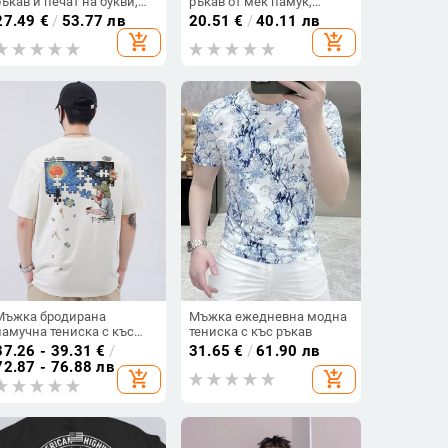
ръкав и печат на букви,
ръкав от мек памук,
луксозно ретро
черна, кръгло деколте,
27.49
€
/
53.77 лв
20.51
€
/
40.11 лв
излъчване, лято 2026,
машинно пране, 180 г
add_shopping_cart
add_shopping_cart
уличен стил, кръгло
памук
деколте
Мъжка бродирана
Мъжка ежедневна модна
памучна тениска с къс
тениска с къс ръкав
ръкав, свободна кройка,
37.26 - 39.31
€
/
31.65
€
/
61.90 лв
принт в стил карикатура,
72.87 - 76.88 лв
add_shopping_cart
add_shopping_cart
лятна колекция 2025,
джоб