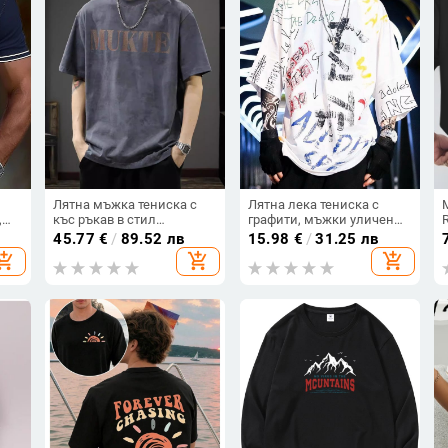
Лятна мъжка тениска с
Лятна лека тениска с
,
къс ръкав в стил
графити, мъжки уличен
американски винтидж,
стил, къс ръкав, свободна
45.77
€
/
89.52 лв
15.98
€
/
31.25 лв
свободен силует, плюс
кройка, кръгло деколте,
hopping_cart
add_shopping_cart
add_shopping_cart
размер, принт с букви,
геометричен принт
кръгло деколте