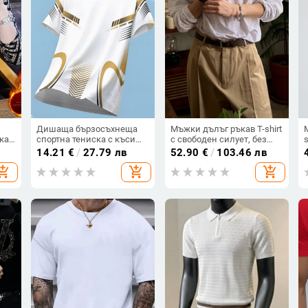
Дишаща бързосъхнеща
Мъжки дълъг ръкав T-shirt
ка
спортна тениска с къси
с свободен силует, без
ръкави, кръгло деколте,
яка, V-образно деколте,
14.21
€
/
27.79 лв
52.90
€
/
103.46 лв
но-
геометричен 3D принт,
100% памук, корейски
hopping_cart
add_shopping_cart
add_shopping_cart
полиестер.
стил, тънък лек материал,
за есен