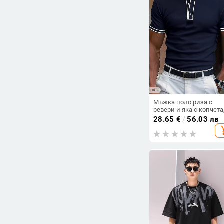
Намалени продукти
Всички продукти
Цена
-
Изчисти филтрите
Мъжка поло риза с
ревери и яка с копчета
спортна и
28.65
€
/
56.03 лв
многофункционална, с
add_s
издърпване на ребра