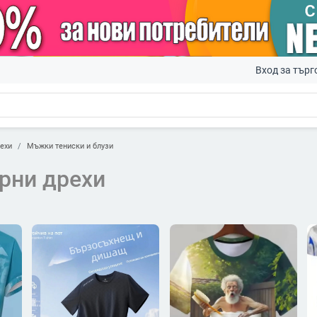
Вход за търг
ехи
Мъжки тениски и блузи
рни дрехи