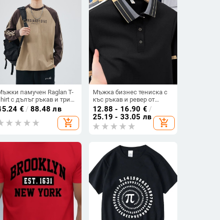
Мъжки памучен Raglan T-
Мъжка бизнес тениска с
shirt с дълъг ръкав и три
къс ръкав и ревер от
ленти, свободен крой, за
висок клас, лято 2025,
45.24
€
/
88.48 лв
12.88 - 16.90
€
/
пролет и есен
нова ежедневна,
25.19 - 33.05 лв
add_shopping_cart
add_shopping_cart
универсална, свободна
поло риза за мъже