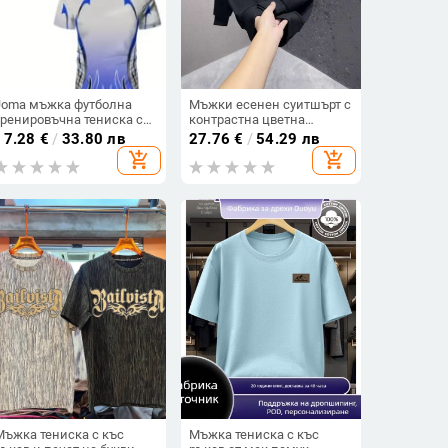
Joma мъжка футболна
Мъжки есенен суитшърт с
тренировъчна тениска с
контрастна цветна
райета, лятна,
бродерия и кръгла яка,
17.28
€
/
33.80 лв
27.76
€
/
54.29 лв
бързосъхнеща и дишаща,
минималистичен стил,
add_shopping_cart
add_shopping_cart
къс ръкав
райета, дълъг ръкав
Мъжка тениска с къс
Мъжка тениска с къс