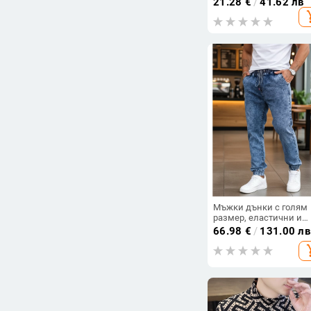
21.28
€
/
41.62 лв
цветово блокиран
add_s
геометричен принт,
полиестер
Мъжки дънки с голям
размер, еластични и
стилни ежедневни
66.98
€
/
131.00 лв
дънени панталони
add_s