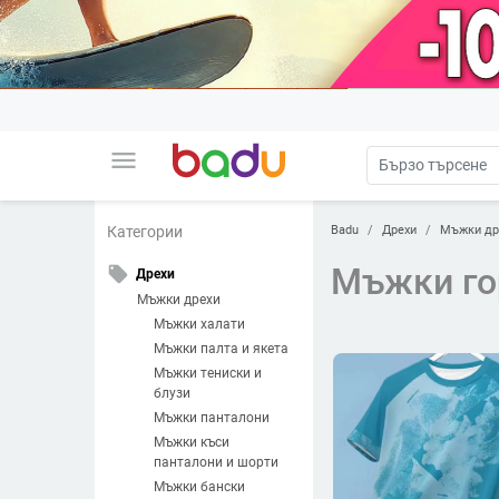
menu
Badu
Дрехи
Мъжки др
Категории
Мъжки го
local_offer
Дрехи
Мъжки дрехи
Мъжки халати
Мъжки палта и якета
Мъжки тениски и
блузи
Мъжки панталони
Мъжки къси
панталони и шорти
Мъжки бански