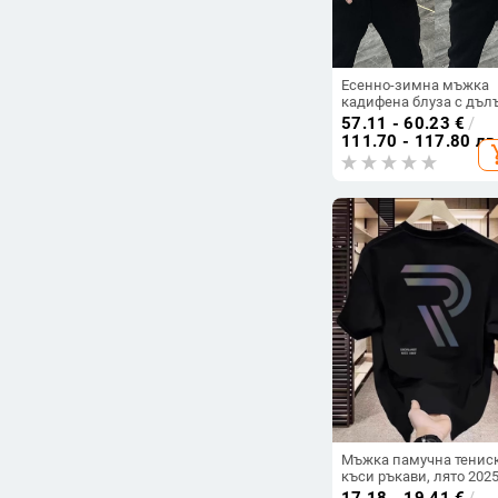
Есенно-зимна мъжка
кадифена блуза с дъл
ръкав, кристали и зла
57.11 - 60.23
€
/
ефект, тъмна флоралн
111.70 - 117.80 лв
add_s
шарка
Мъжка памучна тениск
къси ръкави, лято 2025
американски ретро ст
17.18 - 19.41
€
/