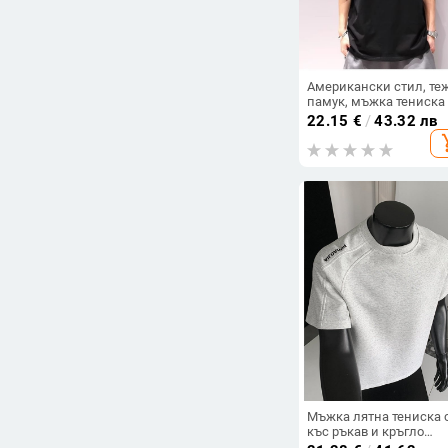
Американски стил, те
памук, мъжка тениска
къси ръкави, плюс
22.15
€
/
43.32 лв
размер, лято, хип-хоп
add_s
дизайн с големи букв
Мъжка лятна тениска 
къс ръкав и кръгло
деколте, свободен сил