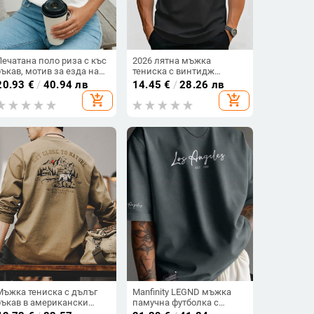
Печатана поло риза с къс
2026 лятна мъжка
ръкав, мотив за езда на
тениска с винтидж
кон и флорални детайли
цветово блокиране и
20.93
€
/
40.94 лв
14.45
€
/
28.26 лв
принт на планини и гора,
add_shopping_cart
add_shopping_cart
къс ръкав, кръгло
деколте, универсален
стил
Мъжка тениска с дълъг
Manfinity LEGND мъжка
ръкав в американски
памучна футболка с
стил, есен 2025,
кръгла яка, прост принт