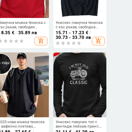
Памучна мъжка тениска с
Унисекс памучна тениска
къс ръкав, свободен
с къс ръкав, свободна
силует, кръгло деколте,
кройка, кръгло деколте,
18.35
€
/
35.89 лв
15.71 - 17.23
€
/
принт, творчески дизайн
принт с карикатура,
30.73 - 33.70 лв
add_shopping_cart
add_shopping_cart
уличен хип-хоп стил
2025 нова мъжка тениска
Унисекс памучен топ с
с вафелно плетиво,
винтидж пейзаж принт,
американски стил, плюс
дълъг ръкав, ежедневен
21.89 - 27.65
€
/
21.11
€
/
41.29 лв