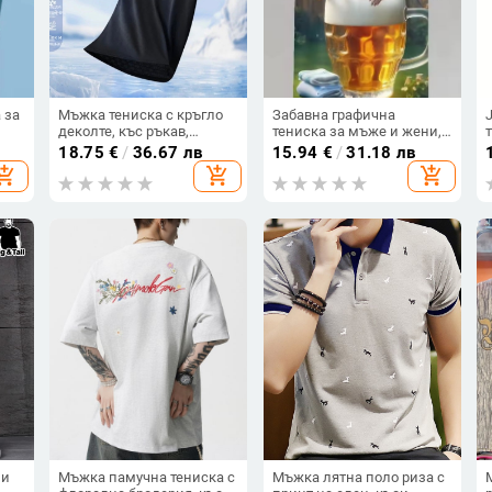
 за
Мъжка тениска с кръгло
Забавна графична
деколте, къс ръкав,
тениска за мъже и жени,
а,
японски ретро стил, тънка
летен уличен хип‑хоп
18.75
€
/
36.67 лв
15.94
€
/
31.18 лв
Ice Silk материя,
стил, 3D принт, свободна
hopping_cart
add_shopping_cart
add_shopping_cart
бързосъхнеща, дишаща,
кройка, дишаща материя
еластична, лятна
ни
Мъжка памучна тениска с
Мъжка лятна поло риза с