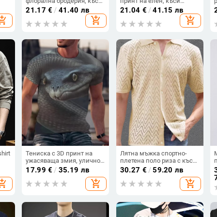
флорална бродерия, къс
принт на елен, къси
ръкав, свободна кройка,
ръкави
21.17
€
/
41.40 лв
21.04
€
/
41.15 лв
йка
дишаща лятна топ
hopping_cart
add_shopping_cart
add_shopping_cart
hirt
Тениска с 3D принт на
Лятна мъжка спортно-
ужасяваща змия, улично
плетена поло риза с къс
облекло, ежедневна,
ръкав, свободна кройка,
17.99
€
/
35.19 лв
30.27
€
/
59.20 лв
в
унисекс мода, тениска с
едноцветна
hopping_cart
add_shopping_cart
add_shopping_cart
къс ръкав с голям размер
(кръгла)