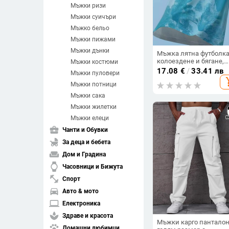
Мъжки ризи
Мъжки суичъри
Мъжко бельо
Мъжки пижами
Мъжки дънки
Мъжка лятна футболка
колоездене и бягане,
Мъжки костюми
бързосъхнеща, дишащ
17.08
€
/
33.41 лв
Мъжки пуловери
къс ръкав, външна
add_s
спортна тениска с 3D
Мъжки потници
принт
Мъжки сака
Мъжки жилетки
Мъжки елеци
business_center
Чанти и Обувки
child_friendly
За деца и бебета
weekend
Дом и Градина
watch
Часовници и Бижута
fitness_center
Спорт
directions_car
Авто & мото
laptop
Електроника
spa
Здраве и красота
Мъжки карго пантало
pets
Домашни любимци