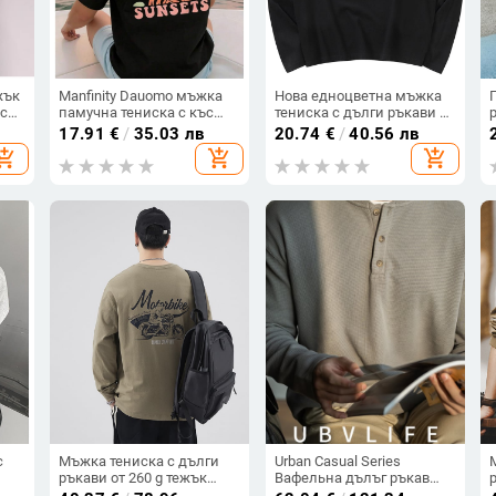
жък
Manfinity Dauomo мъжка
Нова едноцветна мъжка
 с
памучна тениска с къс
тениска с дълги ръкави и
ръкав, европейски
свободна кройка, кръгла
17.91
€
/
35.03 лв
20.74
€
/
40.56 лв
размер, райета, кръгло
яка – ежедневен базов
hopping_cart
add_shopping_cart
add_shopping_cart
и
деколте, свободна кройка
слой за пролет и есен
с
Мъжка тениска с дълги
Urban Casual Series
ръкави от 260 g тежък
Вафельна дълъг ръкав
ует,
гребен памук, принт с
мъжки T-Shirt с бейзболна