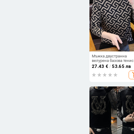
Мъжка двустранна
велурена базова тенис
с дълги ръкави, тясна
27.43
€
/
53.65 лв
кройка, мока яка, есен
add_s
зимна