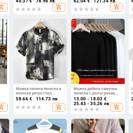
40.37
€
/
78.96 лв
62.04
€
/
121.34 лв
карикатура, свободна
яка, пролет 2026, Henley
hopping_cart
add_shopping_cart
add_shopping_cart
кройка, плюс размер,
стил
идеална за есенни
слоеве
Мъжка ленена тениска в
Мъжка дебела памучна
японски ретро стил,
тениска с дълъг ръкав,
свободна кройка, стоечна
едноцветна, базова дреха
58.66
€
/
114.73 лв
13.00 - 18.03
€
/
яка, къс ръкав, флорална
за есенно-зимния сезон,
25.43 - 35.26 лв
hopping_cart
add_shopping_cart
add_shopping_cart
щампа.
слим фит, удобна