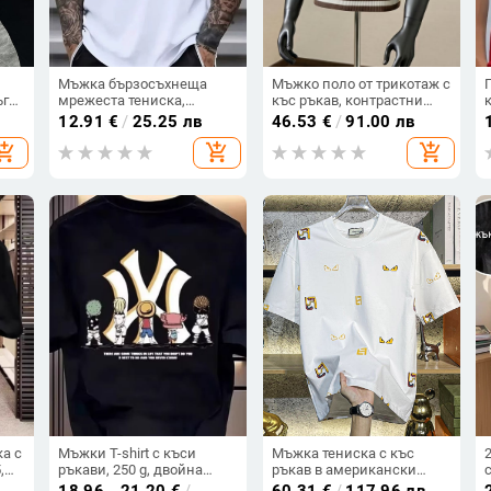
Мъжка бързосъхнеща
Мъжко поло от трикотаж с
ъг
мрежеста тениска,
къс ръкав, контрастни
тист
дишаща спортно-
ивици, стил Old Money,
12.91
€
/
25.25 лв
46.53
€
/
91.00 лв
а
ежедневна къс ръкав,
полуцип и яка polo, тясна
hopping_cart
add_shopping_cart
add_shopping_cart
едноцветна лятна фитнес
кройка, дишаща материя
тениска
а с
Мъжки T-shirt с къси
Мъжка тениска с къс
,
ръкави, 250 g, двойна
ръкав в американски
ил,
нишка фин памук, тежък
стил, луксозен
18.96 - 21.20
€
/
60.31
€
/
117.96 лв