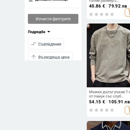
голям размер с
странични джобове с
40.86
€
/
79.92 лв
капаци, свободна кро
add_s
Изчисти филтрите
arrow_drop_down
Подредба
compare_arrows
Съвпадение
arrow_upward
Възходяща цена
arrow_downward
Низходяща цена
drive_folder_upload
Последно качени
Мъжки дълъг ръкав T-s
visibility
Преглеждания
от памук със слуб
текстура, кръгла яка,
54.15
€
/
105.91 лв
свободна кройка, базо
star_half
add_s
Рейтинг
слой за пролет и есен,
2026
arrow_drop_down
Намалени продукти