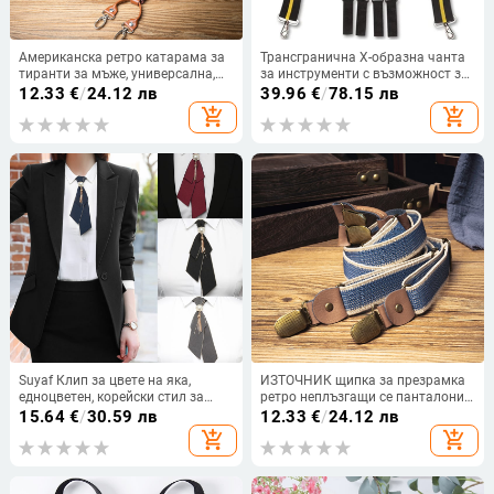
Американска ретро катарама за
Трансгранична X-образна чанта
тиранти за мъже, универсална,
за инструменти с възможност за
здрава, неплъзгаща се,
окачване, чанта за кръста,
12.33
€
/
24.12 лв
39.96
€
/
78.15 лв
еластична, за възрастни, тиранти
носеща тежест,
add_shopping_cart
add_shopping_cart
за панталони
многофункционална каишка за
инструменти, тиранти за
инструменти
Suyaf Клип за цвете на яка,
ИЗТОЧНИК щипка за презрамка
едноцветен, корейски стил за
ретро неплъзгащи се панталони
двойки, за възрастни
за възрастни Y-образни
15.64
€
/
30.59 лв
12.33
€
/
24.12 лв
еластични панталони презрамка
add_shopping_cart
add_shopping_cart
универсални панталони за
дебели мъже презрамка