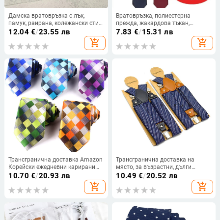
Дамска вратовръзка с лък,
Вратовръзка, полиестерна
памук, раирана, колежански стил,
прежда, жакардова тъкан,
стандартна ширина
едноцветен зодиакален мотив,
12.04
€
/
23.55 лв
7.83
€
/
15.31 лв
унисекс административен стил
add_shopping_cart
add_shopping_cart
Трансгранична доставка Amazon
Трансгранична доставка на
Корейски ежедневни карирани
място, за възрастни, дълги
мъжки костюми с вратовръзка 8
тиранти с 3 щипки, мъжки
10.70
€
/
20.93 лв
10.49
€
/
20.52 лв
см, боядисани в прежда,
жакардови тиранти за риза с
add_shopping_cart
add_shopping_cart
аксесоари за официално
щипка за презрамка 3,5 см
облекло, доставка от една част