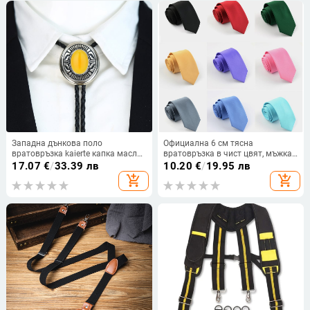
Западна дънкова поло
Официална 6 см тясна
вратовръзка kaierte капка масло
вратовръзка в чист цвят, мъжка,
цинкова сплав кожена папионка
корейска, модна, британска,
17.07
€
/
33.39 лв
10.20
€
/
19.95 лв
мъжки смокинг аксесоари
бизнес, тясна версия, черно-
add_shopping_cart
add_shopping_cart
червена, чистоцветна, на райета