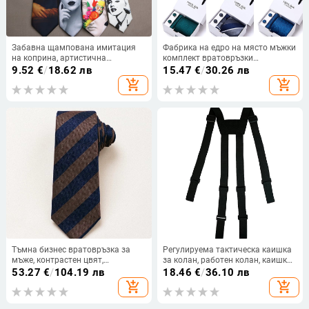
Забавна щампована имитация
Фабрика на едро на място мъжки
на коприна, артистична
комплект вратовръзки
вратовръзка за мъже,
подаръчна кутия 5 части
9.52
€
/
18.62 лв
15.47
€
/
30.26 лв
универсална, модерна,
комплект групови вратовръзки
add_shopping_cart
add_shopping_cart
ежедневна, юпи, черно-синя,
бизнес официални сватбени
ръчно вързана вратовръзка
вратовръзки
Тъмна бизнес вратовръзка за
Регулируема тактическа каишка
мъже, контрастен цвят,
за колан, работен колан, каишка
универсален бизнес официално
за колан за работа
53.27
€
/
104.19 лв
18.46
€
/
36.10 лв
облекло, сватбен банкет, костюм,
add_shopping_cart
add_shopping_cart
риза, аксесоари, кутия