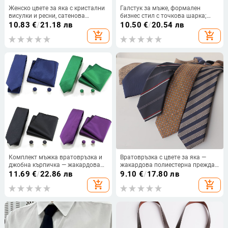
Женско цвете за яка с кристални
Галстук за мъже, формален
висулки и ресни, сатенова
бизнес стил с точкова шарка;
обработка, полиестерна прежда,
полиестерна прежда; унисекс
10.83
€
/
21.18 лв
10.50
€
/
20.54 лв
флорална шарка, модерен стил
геометричен дизайн; произход
add_shopping_cart
add_shopping_cart
Шаосин-Шенгжу; лято 2020.
Комплект мъжка вратовръзка и
Вратовръзка с цвете за яка —
джобна кърпичка — жакардова
жакардова полиестерна прежда,
обработка, полиестерна материя,
стрелковиден стил, мъжки
11.69
€
/
22.86 лв
9.10
€
/
17.80 лв
унисекс, ежедневен стил
делови (Лято 2025)
add_shopping_cart
add_shopping_cart