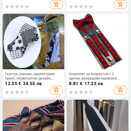
европейски и американски стил,
add_shopping_cart
add_shopping_cart
кафяво каки, бизнес облекло, 8
см, ръчна мода
Галстук, унисекс, карикатурен
Комплект за възрастни с 3
принт, геометричен дизайн,
щипки, жакардови карирани
жаккардова полиестер-сатен
тиранти и папионки, унисекс,
12.55
€
/
24.55 лв
8.81
€
/
17.23 лв
тъкан
студентска униформа,
add_shopping_cart
add_shopping_cart
колокационна каишка