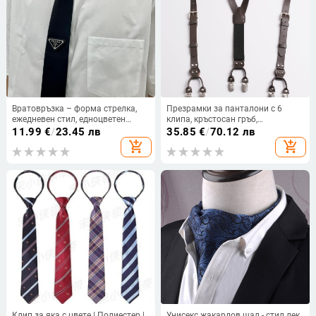
Вратовръзка – форма стрелка,
Презрамки за панталони с 6
ежедневен стил, едноцветен
клипа, кръстосан гръб,
модел, унисекс.
регулируема дължина, кожа от
11.99
€
/
23.45 лв
35.85
€
/
70.12 лв
втори слой, унисекс за възрастни
add_shopping_cart
add_shopping_cart
Клип за яка с цвете | Полиестер |
Унисекс жакардов шал - стил лек