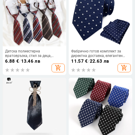
Детска полиестерна
Фабрично готов комплект за
вратовръзка, стил за деца,
директна доставка, елегантен
форма стрелка, декоративно
мъжки костюм с джоб за
6.88
€
/
13.46 лв
11.57
€
/
22.63 лв
цвете на яка, пролет 2025.
вратовръзка на точки
add_shopping_cart
add_shopping_cart