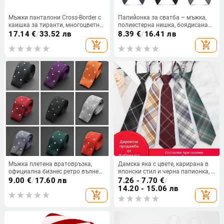
Мъжки панталони Cross-Border с
Папийонка за сватба – мъжка,
каишка за тиранти, многоцветни,
полиестерна нишка, боядисана
еластични, с каишка за копчета и
по нишки, акцент за яка
17.14
€
/
33.52 лв
8.39
€
/
16.41 лв
щипка за панталони
add_shopping_cart
add_shopping_cart
Мъжка плетена вратовръзка,
Дамска яка с цвете, карирана в
официална бизнес ретро вълнена
японски стил и черна папионка, с
вратовръзка, плетена плоска,
връвчица, в колежански стил,
9.00
€
/
17.60 лв
7.26 - 7.70
€
/
едноцветна вратовръзка на едро
панделка, риза с панделка,
14.20 - 15.06 лв
add_shopping_cart
add_shopping_cart
моряшки костюм