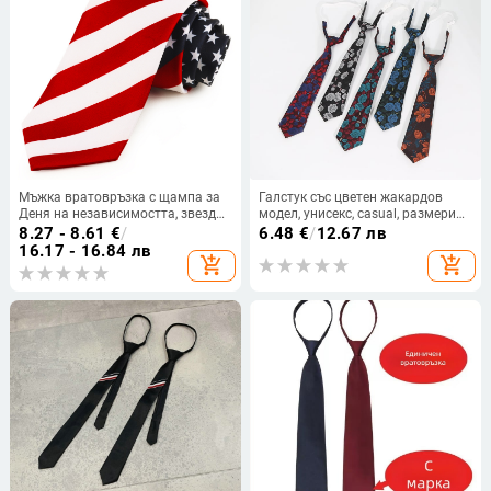
Мъжка вратовръзка с щампа за
Галстук със цветен жакардов
Деня на независимостта, звезди
модел, унисекс, casual, размери
и райета, Amazon AliExpress,
33×7 см, нормална ширина,
8.27 - 8.61
€
/
6.48
€
/
12.67 лв
трансгранична доставка на
материал: полиестерна прежда,
16.17 - 16.84 лв
add_shopping_cart
add_shopping_cart
TEMU, място за търговия на едро
жакардова тъкан, форма: цвете.