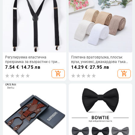
Регулируема еластична
Плетена вратовръзка, плосък
презрамка за възрастни с три
връх, унисекс, джакардова тъкан,
щипки, ширина 2,5 см, черна,
ежедневен стил
7.54
€
/
14.75 лв
14.29
€
/
27.95 лв
многоцветна, за мъже и жени
add_shopping_cart
add_shopping_cart