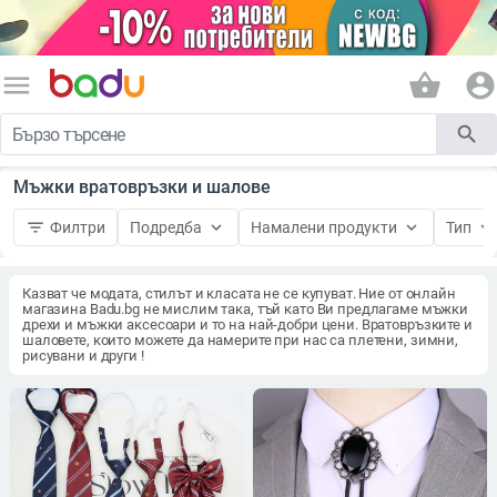
menu
shopping_basket
account_circle
search
Мъжки вратовръзки и шалове
filter_list
keyboard_arrow_down
keyboard_arrow_down
keyboard_arrow_down
Филтри
Подредба
Намалени продукти
Тип
Казват че модата, стилът и класата не се купуват. Ние от онлайн
магазина Badu.bg не мислим така, тъй като Ви предлагаме мъжки
дрехи и мъжки аксесоари и то на най-добри цени. Вратовръзките и
шаловете, които можете да намерите при нас са плетени, зимни,
рисувани и други !