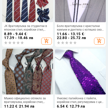
JK Вратовръзка за студентки в
Боло вратовръзка с кристални
японски стил, корейски стил,
камъни и дантела с котешко око,
колежански стил, цип, без възли,
унисекс, плосък връх,
8.89 - 9.44
€
/
11.66 - 13.15
€
/
униформа, аксесоари за
ромбовиден геометричен модел
17.39 - 18.46 лв
22.80 - 25.72 лв
add_shopping_cart
add_shopping_cart
униформи, панделка, модерно
червено
Мъжко официално облекло за
Унисекс папийонка с пайети,
вратовръзка, корейски стил,
корейски стил, регулируема с цип,
британски бизнес джентълмен,
без възел
11.22
€
/
21.94 лв
6.54
€
/
12.79 лв