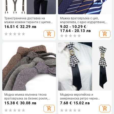
Трансгранична доставка на
Мъжка вратовръзка с цип,
мъжки кожени тиранти с щипка
мързелива, с едно издърпване,
за презрамка, здрави, за
бизнес рокля, сватба, лесно
16.51
€
/
32.29 лв
9.02 - 10.29
€
/
възрастни, Y-образни, за бизнес
издърпване, широка, фабрично
17.64 - 20.13 лв
add_shopping_cart
add_shopping_cart
костюми, британски тиранти с
налично 1
шест щипки на едро
Модна мъжка вълнена тясна
Модерна европейска и
вратовръзка за бизнес рокля,
американска ретро черна
модна сватба, корейски стил,
вратовръзка с панделка и пчелен
15.38
€
/
30.08 лв
7.68
€
/
15.02 лв
британски стил, студентска
дизайн, нишова риза без възли,
add_shopping_cart
add_shopping_cart
вратовръзка 6 см
дамска вратовръзка