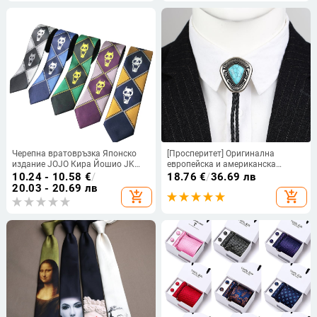
Черепна вратовръзка Японско
[Просперитет] Оригинална
издание JOJO Кира Йошио JK
европейска и американска
Аниме Цип Ръчна игра Чудесно
вратовръзка боло, триъгълна,
10.24 - 10.58
€
/
18.76
€
/
36.69 лв
приключение Коледа Хелоуин
естествен бор, мъжка бизнес
20.03 - 20.69 лв
add_shopping_cart
add_shopping_cart
папионка, поколение коса