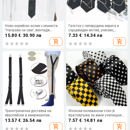
Ново корейско колие с мъниста
Галстук с пеперудена верига и
"Направи си сам", винтидж
сърцевиден мотив, унисекс,
тъкани перли, кухи вратовръзки,
монохромен модел, вискоза
15.80
€
/
30.90 лв
7.33
€
/
14.34 лв
дамски аксесоари за риза с
add_shopping_cart
add_shopping_cart
фалшива яка
Трансгранична доставка на
Японски колежански стил jk
европейски и американски
вратовръзка за жени училищни
мъжки ризи, устойчиви на
униформи аксесоари ръчно
13.57
€
/
26.54 лв
7.57
€
/
14.81 лв
бръчки, щипка с 3 щипки за
райета полка точки карирана
add_shopping_cart
add_shopping_cart
мъжки жартиери, 2,5 см, щанга Y
вратовръзка мъжка фабрика на