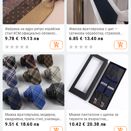
Фабрика на едро ретро корейски
Женска вратовръзка с цип —
стил 8CM официално облекло
сатенова обработка; стрелков
кафява вратовръзка мъжки
стил; дизайн с цип; полиестерно
9.78
€
/
19.13 лв
6.85
€
/
13.40 лв
бизнес професионална работа
влакно; подплата полиестерна
add_shopping_cart
add_shopping_cart
ръчна изработка трансгранична
Мъжка вратовръзка, модерна,
Мъжки панталони с щипка за
ежедневна, препи стил, училищна
тиранти за възрастни,
униформа, корейски стил, тясна,
едноцветни, еластични, с три
9.51
€
/
18.60 лв
10.42
€
/
20.38 лв
6 см, памучна карирана
щипки, бизнес ежедневни, щипка
add_shopping_cart
add_shopping_cart