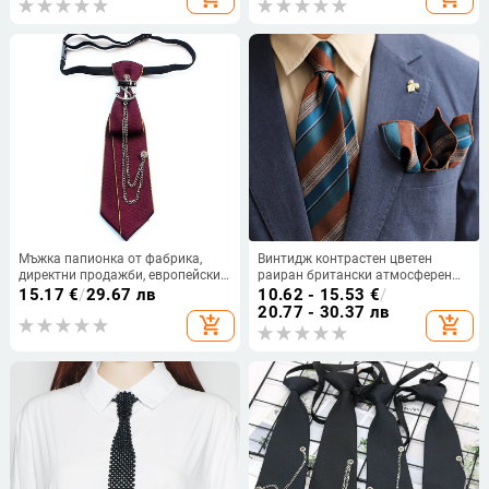
вратовръзка, производител,
за тиранти
готова за наличност
Мъжка папионка от фабрика,
Винтидж контрастен цветен
директни продажби, европейски
раиран британски атмосферен
и американски стил, унисекс,
комплект вратовръзка за мъже с
15.17
€
/
29.67 лв
10.62 - 15.53
€
/
вратовръзка без ръце, дрехи,
джобни кърпи, корейска рокля,
20.77 - 30.37 лв
add_shopping_cart
add_shopping_cart
деколте, аксесоари, модерни 6*21
бизнес джентълмен, фабрично
см
място