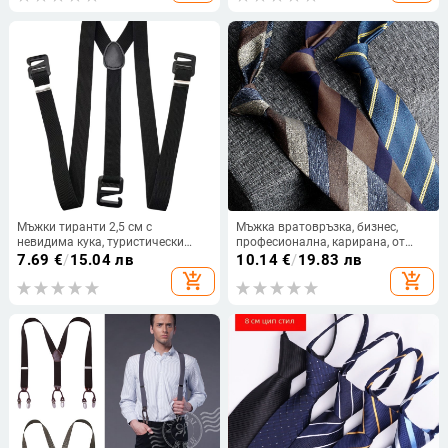
склад на едро
Мъжки тиранти 2,5 см с
Мъжка вратовръзка, бизнес,
невидима кука, туристически
професионална, карирана, от
тиранти, бельо, тиранти за
кепър, много стил, памучна, 7 см,
7.69
€
/
15.04 лв
10.14
€
/
19.83 лв
туризъм на открито
вратовръзка за ръка
add_shopping_cart
add_shopping_cart