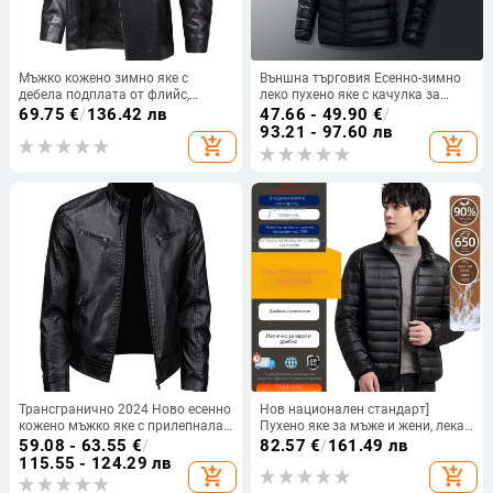
Мъжко кожено зимно яке с
Външна търговия Есенно-зимно
дебела подплата от флийс,
леко пухено яке с качулка за
ветроустойчиво и
мъже, големи размери, младежки
69.75
€
/
136.42 лв
47.66 - 49.90
€
/
водоустойчиво, стандартна
спортни бели къси топли
93.21 - 97.60 лв
add_shopping_cart
add_shopping_cart
кройка
едноцветни якета
Трансгранично 2024 Ново есенно
Нов национален стандарт]
кожено мъжко яке с прилепнала
Пухено яке за мъже и жени, лека
кройка, корейско модно красиво
яка с изправена талия 6001,
59.08 - 63.55
€
/
82.57
€
/
161.49 лв
ежедневно яке, трансгранично
защита от студ
115.55 - 124.29 лв
add_shopping_cart
add_shopping_cart
кожено яке с яка стойка