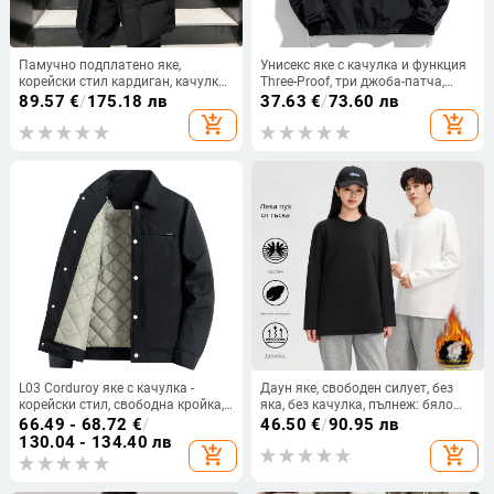
Памучно подплатено яке,
Унисекс яке с качулка и функция
корейски стил кардиган, качулка,
Three-Proof, три джоба-патча,
цип, удебелена изолация
стойкова яка, памук-полиестер
89.57
€
/
175.18 лв
37.63
€
/
73.60 лв
смесена материя, пролет-есен
add_shopping_cart
add_shopping_cart
L03 Corduroy яке с качулка -
Даун яке, свободен силует, без
корейски стил, свободна кройка,
яка, без качулка, пълнеж: бяло
подплата полиестер, дълги
гъши пера 86–90%
66.49 - 68.72
€
/
46.50
€
/
90.95 лв
ръкави
130.04 - 134.40 лв
add_shopping_cart
add_shopping_cart