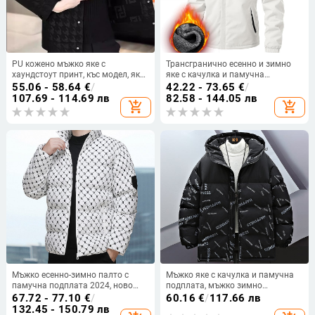
PU кожено мъжко яке с
Трансгранично есенно и зимно
хаундстоут принт, къс модел, яка
яке с качулка и памучна
с лацкан, еднобардово
подплата, топло поддържащо, с
55.06 - 58.64
€
/
42.22 - 73.65
€
/
закопчаване, за пролет и есен
подплата от полар, удебелено,
107.69 - 114.69 лв
82.58 - 144.05 лв
add_shopping_cart
add_shopping_cart
модно ежедневно яке с памучна
подплата и подплата от полар за
мъже
Мъжко есенно-зимно палто с
Мъжко яке с качулка и памучна
памучна подплата 2024, ново
подплата, мъжко зимно
модно B буква, памучно
удебелено яке 2024 с щампа и
67.72 - 77.10
€
/
60.16
€
/
117.66 лв
подплатено, удебелено топло яке
памучна подплата, голям
132.45 - 150.79 лв