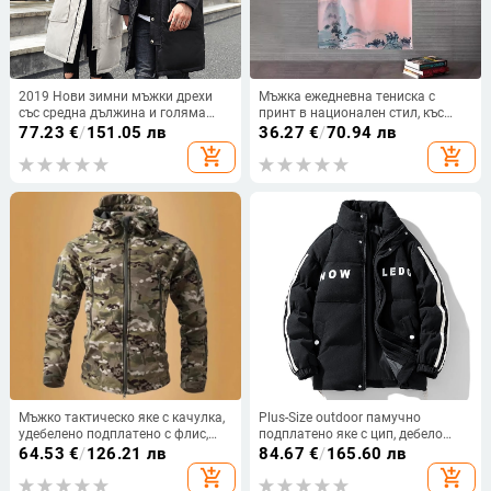
2019 Нови зимни мъжки дрехи
Мъжка ежедневна тениска с
със средна дължина и голяма
принт в национален стил, къс
кожена яка, устойчиви на студ,
ръкав, кръгла яка, полиестрова
77.23
€
/
151.05 лв
36.27
€
/
70.94 лв
производител на едро, директни
тъкан (>95%), лято 2024
add_shopping_cart
add_shopping_cart
продажби
Мъжко тактическо яке с качулка,
Plus-Size outdoor памучно
удебелено подплатено с флис,
подплатено яке с цип, дебело
памучно-смесена тъкан (81%
зимно, със сваляща се яка,
64.53
€
/
126.21 лв
84.67
€
/
165.60 лв
полиестер), множество джобове,
странични джобове, пълнеж от
add_shopping_cart
add_shopping_cart
подходящо за есен
полиестер