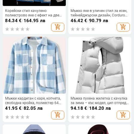
Корейски стил качулено
Мъжко яке в уличен стил за есен,
полиестрово яке с ефект на две
тийнейджърски дизайн, Corduroy
части, цип, пълнител полиестер,
плат с Rabbit fur акценти, с
84.34
€
/
164.95 лв
46.42
€
/
90.79 лв
подплата полиестер
качулка, устойчиво на износване
add_shopping_cart
add_shopping_cart
Мъжки кардиган с каре, копчета,
Мъжка пухена жилетка с качулка
свободна кройка, полиестер 64%,
за зима – къс модел, цип отпред,
ветроустойчив
стояща яка, дебела материя,
41.95
€
/
82.05 лв
94.18
€
/
184.20 лв
пълнеж: пух от патица, обем пух
add_shopping_cart
add_shopping_cart
600, антибактериална и
ветроустойчива