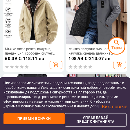
search
Търси
Мъжко яке с ревер, качулка,
Мъжко памучно зимно яке с
преден цип, свободен силует,
качулка, средна дължина,
жакардова текстура, 100%
свободна кройка, цип за
60.39
€
/
118.11 лв
108.94
€
/
213.07 лв
полиестер отвън и отвътре,
закопчаване, сваляща се яка с
add_shopping_cart
add_shopping_cart
странични джобове
косъм, подплата и пълнене от
полиестер
Ние използваме бисквитки и подобни технологии, за да предоставяме и
подобряваме нашата Услуга, да ви осигурим най-доброто потребителско
изживяване, да поддържаме сигурността на платформата, да
персонализираме съдържанието и рекламите, както и да измерваме
ефективността на нашите маркетингови кампании. С избора на
Виж повече
„Приемам всички“ вие се съгласявате ние и нашите доверени партньори
да съхраняваме бисквитки и подобни технологии на вашето устройство
за рекламни и аналитични цели. Можете по всяко време да управлявате
УПРАВЛЯВАЙ
ПРИЕМИ ВСИЧКИ
своите предпочитания, като натиснете „Управлявай предпочитанията“.
ПРЕДПОЧИТАНИЯТА
За повече информация, моля, вижте нашата
Политика за защита на
данните
.