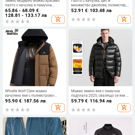
Зимно модерно мъжко красиво
Палто с качулка, цип и
палто с качулка и памучна
множество джобове, полиестер,
подплата, голям размер, плюс
за четири сезона
65.86 - 68.09
€
/
52.91
€
/
103.48 лв
удебелено, устойчиво на студ,
128.81 - 133.17 лв
add_shopping_cart
add_shopping_cart
топло яке с памучна подплата,
мъжко палто
Whistle Wolf Claw мъжко
Мъжко зимно яке с памучна
качулено яке с полиестрово-
подплата 2025, свалящо се яке с
памучен пълнеж, плътна
качулка, топло памучно
95.90
€
/
187.56 лв
59.79
€
/
116.94 лв
изолация, цип, минималистичен
подплатено яке, ново
add_shopping_cart
add_shopping_cart
стил
презгранично 3D студоустойчиво
удебелено мъжко яке