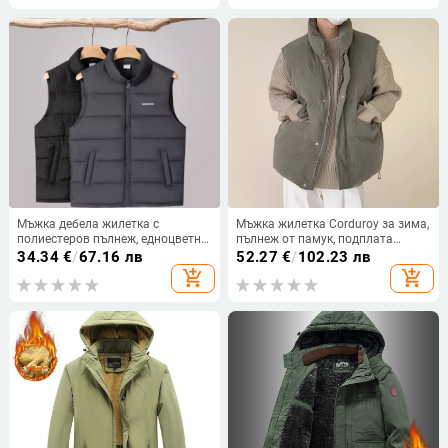
Мъжка дебела жилетка с
Мъжка жилетка Corduroy за зима,
полиестеров пълнеж, едноцветна,
пълнеж от памук, подплата
ежедневна, топла
полиестер, стойка яка
34.34
€
/
67.16 лв
52.27
€
/
102.23 лв
add_shopping_cart
add_shopping_cart