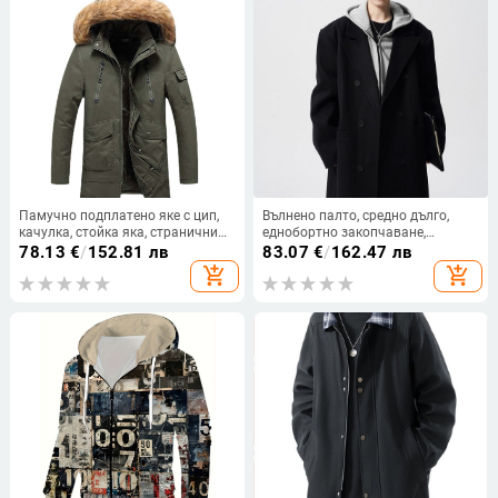
Памучно подплатено яке с цип,
Вълнено палто, средно дълго,
качулка, стойка яка, странични
еднобортно закопчаване,
джобове, памучен пълнеж
костюмска яка
78.13
€
/
152.81 лв
83.07
€
/
162.47 лв
add_shopping_cart
add_shopping_cart