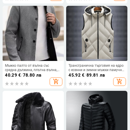
Мъжко палто от вълна със
Трансгранична търговия на едро
средна дължина, плътна вълна,
с есенни и зимни мъжки памучни
стояща яка, еднобортно,
палта, жилетки, мъжки палта,
40.29
€
/
78.80 лв
45.92
€
/
89.81 лв
странични джобове
удебелени жилетки, младежки
add_shopping_cart
add_shopping_cart
палта за хляб, еднокомпонентни
дропшипинг