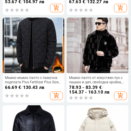
яка, ветроустойчиво, за външна
хип-хоп, улична мода, тясна
53.67
€
/
104.97 лв
67.63
€
/
132.27 лв
употреба и свободно време
кройка, двойно закопчаване,
add_shopping_cart
add_shopping_cart
лято
Мъжко мъжко палто с памучна
Мъжко палто от изкуствен пух с
подплата Plus Fertilizer Plus Size
лацкан и цип, свободна кройка,
Зимно палто Мъжко топло
зимна колекция 2024
66.69
€
/
130.43 лв
78.93 - 83.39
€
/
ежедневно палто с памучна
154.37 - 163.10 лв
add_shopping_cart
add_shopping_cart
подплата Мъжко яке с
вертикална яка Палто с памучна
подплата