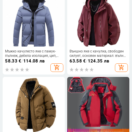
Мъжко качулесто яке с памук-
Външно яке с качулка, свободен
пълнеж, дебела изолация, цип,
силует, основен материал: вълна
полиестерна материя
със зайча козина, есен 2024
58.33
€
/
114.08 лв
63.58
€
/
124.35 лв
add_shopping_cart
add_shopping_cart