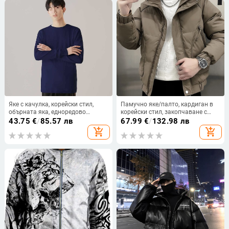
Яке с качулка, корейски стил,
Памучно яке/палто, кардиган в
обърната яка, едноредово
корейски стил, закопчаване с
закопчаване, джоб с цип
цип, удебелен полиестерен
43.75
€
/
85.57 лв
67.99
€
/
132.98 лв
пълнеж, подплата 100%
add_shopping_cart
add_shopping_cart
полиестер