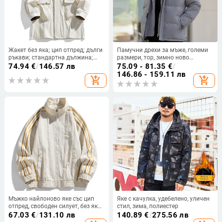
Жакет без яка; цип отпред; дълги
Памучни дрехи за мъже, големи
ръкави; стандартна дължина;
размери, тор, зимно ново
полиестерна материя
фалшиво двукомпонентно палто
74.94
€
/
146.57 лв
75.09 - 81.35
€
/
с качулка от полар с памучна
146.86 - 159.11 лв
add_shopping_cart
add_shopping_cart
подплата
Мъжко найлоново яке със цип
Яке с качулка, удебелено, уличен
отпред, свободен силует, без яка,
стил, зима, полиестер
пролет 2025
67.03
€
/
131.10 лв
140.89
€
/
275.56 лв