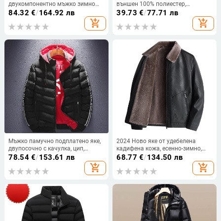
двукомпонентно мъжко зимно
външен 100% полиестер,
палто с качулка, модна марка,
подплата 100% полиестер,
84.32
€
/
164.92 лв
39.73
€
/
77.71 лв
пухено палто с памучна
свободен силует
add_shopping_cart
add_shopping_cart
подплата, ежедневно,
универсално палто
Мъжко памучно подплатено яке,
2024 Ново яке от удебелена
двупосочно с качулка, цип,
кадифена кожа, есенно-зимно,
полиестеров пълнеж и подплата
мъжко кожено облекло, PU кожа,
78.54
€
/
153.61 лв
68.77
€
/
134.50 лв
лек бизнес, ежедневен, квадратна
add_shopping_cart
add_shopping_cart
яка, мода 100