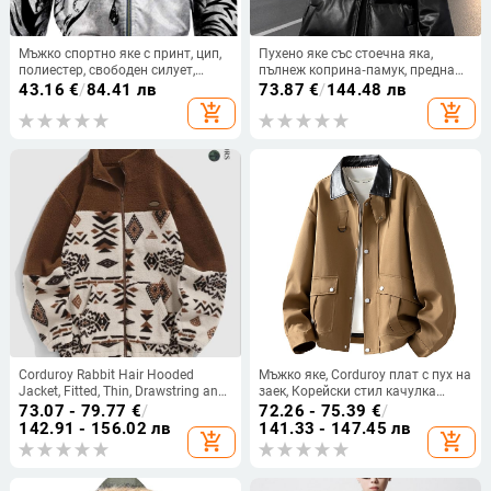
Мъжко спортно яке с принт, цип,
Пухено яке със стоечна яка,
полиестер, свободен силует,
пълнеж коприна‑памук, предна
дълъг ръкав
ципа, свободна кройка, усилено
43.16
€
/
84.41 лв
73.87
€
/
144.48 лв
затопляне, PU кожени акценти
add_shopping_cart
add_shopping_cart
Corduroy Rabbit Hair Hooded
Мъжко яке, Corduroy плат с пух на
Jacket, Fitted, Thin, Drawstring and
заек, Корейски стил качулка
Zipper Hem, Casual Style
прилегнал силует, редовна
73.07 - 79.77
€
/
72.26 - 75.39
€
/
дължина дълги ръкави, есен 2025
142.91 - 156.02 лв
141.33 - 147.45 лв
add_shopping_cart
add_shopping_cart