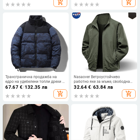
add_shopping_cart
add_shopping_cart
Трансгранична продажба на
Nasaover Ветроустойчиво
едро на удебелени топли дрехи с
работно яке за мъже, свободна
памучна подплата за мъже 2020
кройка, стояща яка, цип, нейлон,
67.67
€
/
132.35 лв
32.64
€
/
63.84 лв
есен и зима нова модна марка
странични джобове, дълъг ръкав,
add_shopping_cart
add_shopping_cart
хлебни дрехи американска
едноцветно, есенно 2025
доставка от едно парче