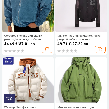
Corduroy яке със цип, дълги
Мъжко яке в американски стил –
ръкави, lapel яка, свободен
ретро бомбер, вълнено, с
силует, странични джобове
бродерия и PU детайли
44.49
€
/
87.01 лв
49.71
€
/
97.22 лв
add_shopping_cart
add_shopping_cart
Wassup Nest фалшиво
Мъжко качулено яке с цип,