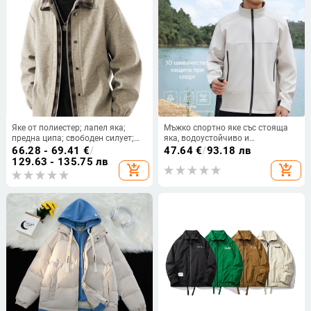
Яке от полиестер; лапел яка;
Мъжко спортно яке със стояща
предна ципа; свободен силует;
яка, водоустойчиво и
подплата от полиестер
ветроустойчиво, без намачкване,
66.28 - 69.41
€
/
47.64
€
/
93.18 лв
с цип
129.63 - 135.75 лв
add_shopping_cart
add_shopping_cart