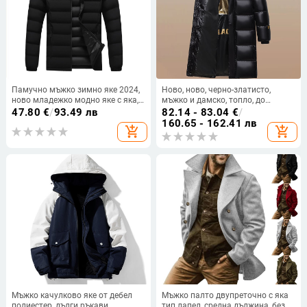
Памучно мъжко зимно яке 2024,
Ново, ново, черно-златисто,
ново младежко модно яке с яка,
мъжко и дамско, топло, до
ежедневно памучно подплатено
коляното, дълго младежко, с
47.80
€
/
93.49 лв
82.14 - 83.04
€
/
яке, топло, големи размери,
памучна подплата, през
160.65 - 162.41 лв
add_shopping_cart
add_shopping_cart
производители на едро
годината 2024
Мъжко качулково яке от дебел
Мъжко палто двупреточно с яка
полиестер, дълги ръкави,
тип лапел, средна дължина, без