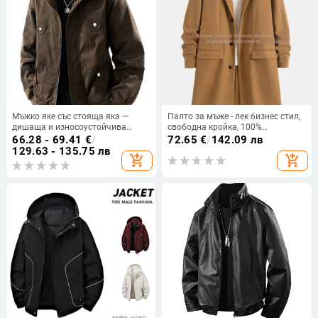
Мъжко яке със стояща яка —
Палто за мъже - лек бизнес стил,
дишаща и износоустойчива
свободна кройка, 100%
полиестерна материя; цип,
полиестер, MQ622, есен 2025
66.28 - 69.41
€
/
72.65
€
/
142.09 лв
свободна кройка, странични
129.63 - 135.75 лв
add_shopping_cart
add_shopping_cart
джобове