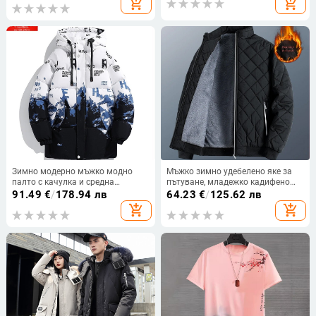
add_shopping_cart
add_shopping_cart
с яка, мъжки костюм за хляб
размер, свободно яке с памучна
подплата, фабрика на едро
Зимно модерно мъжко модно
Мъжко зимно удебелено яке за
палто с качулка и средна
пътуване, младежко кадифено
дължина с памучна подплата,
яке плюс памучно яке, топло,
91.49
€
/
178.94 лв
64.23
€
/
125.62 лв
пухкаво, голям размер, плюс
ежедневно, износ
add_shopping_cart
add_shopping_cart
дебело, свободно топло палто с
памучна подплата