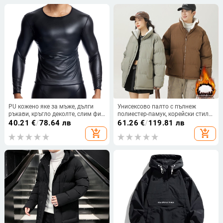
PU кожено яке за мъже, дълги
Унисексово палто с пълнеж
ръкави, кръгло деколте, слим фит,
полиестер-памук, корейски стил
подплата полиестер
кардиган, свободен силует, цип,
40.21
€
/
78.64 лв
61.26
€
/
119.81 лв
стояща яка, едноцветно, топло и
add_shopping_cart
add_shopping_cart
плътно, подплата полиестер