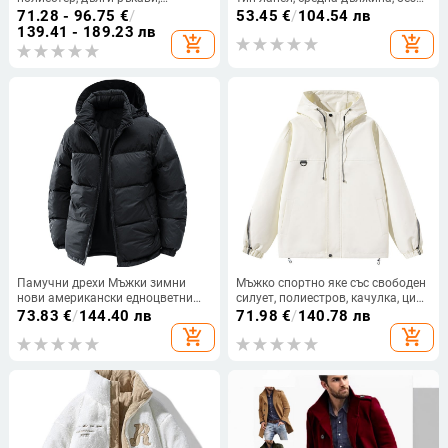
нормална дължина и цип
колан и странични джобове
71.28 - 96.75
€
/
53.45
€
/
104.54 лв
139.41 - 189.23 лв
add_shopping_cart
add_shopping_cart
Памучни дрехи Мъжки зимни
Мъжко спортно яке със свободен
нови американски едноцветни
силует, полиестров, качулка, цип
широки ежедневни шапки с
за есен
73.83
€
/
144.40 лв
71.98
€
/
140.78 лв
инструменти, подвижни,
add_shopping_cart
add_shopping_cart
ветроустойчиви, студоустойчиви,
топли памучни палта