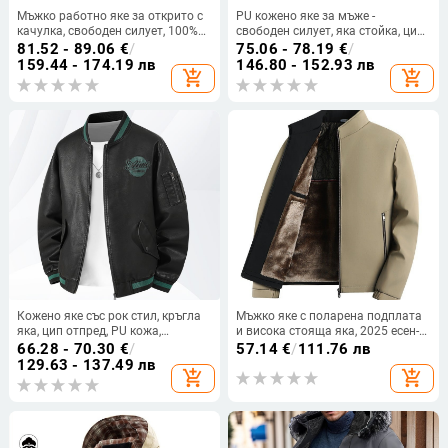
Мъжко работно яке за открито с
PU кожено яке за мъже -
качулка, свободен силует, 100%
свободен силует, яка стойка, цип,
полиестер, дишащо и
градски стил, стандартна
81.52 - 89.06
€
/
75.06 - 78.19
€
/
ветроустойчиво, джобове с цип
дължина, есен 2025
159.44 - 174.19 лв
146.80 - 152.93 лв
add_shopping_cart
add_shopping_cart
Кожено яке със рок стил, кръгла
Мъжко яке с поларена подплата
яка, цип отпред, PU кожа,
и висока стояща яка, 2025 есен-
подплата от полиестер
зима, топло за мъже на средна
66.28 - 70.30
€
/
57.14
€
/
111.76 лв
възраст
129.63 - 137.49 лв
add_shopping_cart
add_shopping_cart