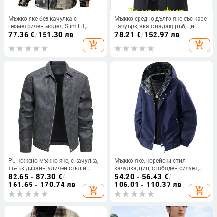
Мъжко яке без качулка с
Мъжко средно дълго яке със каре-
геометричен модел, Slim Fit,
пачуърк, яка с падащ ръб, цип
Vinylon/Lycra, с дебела материя,
отпред, странични джобове
77.36
€
/
151.30 лв
78.21
€
/
152.97 лв
лято 2023
add_shopping_cart
add_shopping_cart
PU кожено мъжко яке, с качулка,
Мъжко яке, корейски стил,
тънък дизайн, уличен стил и
качулка, цип, свободен силует,
дълги ръкави
подходящо за пролет/есен
82.65 - 87.30
€
/
54.20 - 56.43
€
/
161.65 - 170.74 лв
106.01 - 110.37 лв
add_shopping_cart
add_shopping_cart