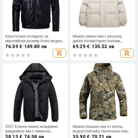
Кръстосано огледало за
Мъжко зимно яке с качулка,
европейски размер Ново модно
дебел полиестерен пълнеж,
мъжко ежедневно кожено яке с
свободна кройка, странични
76.59
€
/
149.80 лв
69.29
€
/
135.52 лв
ревер, свободно кожено мъжко
джобове, стояща яка
add_shopping_cart
add_shopping_cart
байкерско яке
2021 Есенно-зимно младежко
Мъжко външно яке от акула,
ежедневно яке с памучна
водоустойчиво тактическо яке,
подплата за мъже Зимно
военно фенско облекло M65,
38.13
€
/
74.58 лв
35.90
€
/
70.21 лв