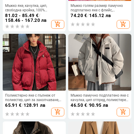
Мъжко яке, качулка, цип,
Мъжко голям размер памучно
свободна кройка, 100%
подплатено яке с флийс,
полиестерна външна част и 100%
ветроустойчиво зимно яке
81.02 - 85.49
€
/
74.20
€
/
145.12 лв
полиестерна подплата
158.46 - 167.20 лв
add_shopping_cart
add_shopping_cart
Полиестерно яке с пълнеж от
Мъжко памучно подплатено яке с
полиестер, цип за закопчаване,
качулка, цип отпред, полиестерен
стояща яка, свободен силует
пълнител и подплата, странични
65.91
€
/
128.91 лв
46.50
€
/
90.95 лв
джобове
add_shopping_cart
add_shopping_cart