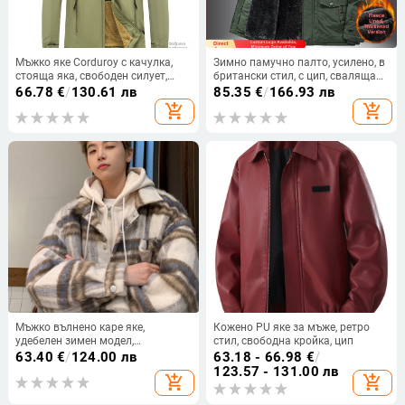
Мъжко яке Corduroy с качулка,
Зимно памучно палто, усилено, в
стояща яка, свободен силует,
британски стил, с цип, сваляща
едноредово закопчаване,
се яка и множество джобове.
66.78
€
/
130.61 лв
85.35
€
/
166.93 лв
джобове 3D патч
add_shopping_cart
add_shopping_cart
Мъжко вълнено каре яке,
Кожено PU яке за мъже, ретро
удебелен зимен модел,
стил, свободна кройка, цип
хонгконгски стил, яка тип ревери,
63.40
€
/
124.00 лв
63.18 - 66.98
€
/
цип, без качулка, странични
123.57 - 131.00 лв
add_shopping_cart
add_shopping_cart
джобове, подплата 100%
полиестер