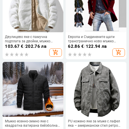
Двулицево яке с памучна
Европа и Съединените щати
подплата за двойки, мъжко
трансгранично ново мъжко
зимно яке в нов стил с полар,
есенно и зимно дълго вълнено
103.67
€
/
202.76 лв
62.86
€
/
122.94 лв
удебелено и топло, модерно
палто с яка стойка, едноцветно
add_shopping_cart
add_shopping_cart
марково студентско яке с
палто с гърди и яка
памучна подплата
Мъжко есенно-зимно яке с
PU кожено яке за мъже с лафел
квадратна ватирана бейзболна
яка – американски стил ретро