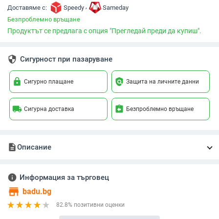
,
Доставяме с:
Speedy
Sameday
Безпроблемно връщане
Продуктът се предлага с опция "Прегледай преди да купиш".
security
Сигурност при пазаруване
lock
policy
Сигурно плащане
Защита на личните данни
local_shipping
assignment_return
Сигурна доставка
Безпроблемно връщане
description
Описание
info
Информация за търговец
store
badu.bg
82.8% позитивни оценки