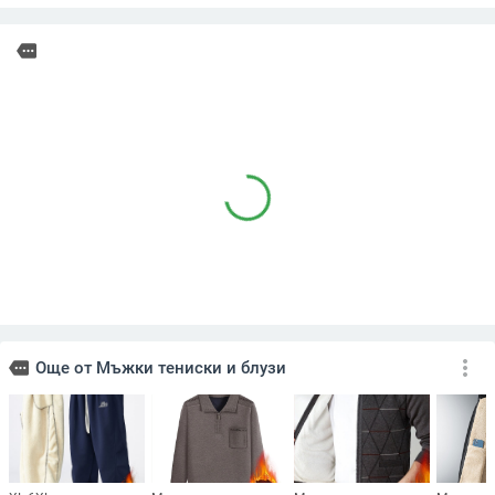
more
more_vert
more
Още от Мъжки тениски и блузи