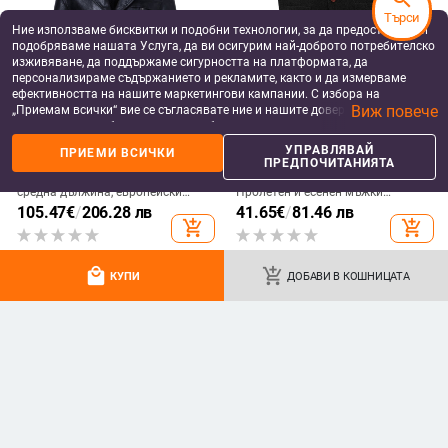
Търси
Ние използваме бисквитки и подобни технологии, за да предоставяме и
подобряваме нашата Услуга, да ви осигурим най-доброто потребителско
изживяване, да поддържаме сигурността на платформата, да
персонализираме съдържанието и рекламите, както и да измерваме
ефективността на нашите маркетингови кампании. С избора на
Виж повече
„Приемам всички“ вие се съгласявате ние и нашите доверени партньори
да съхраняваме бисквитки и подобни технологии на вашето устройство
за рекламни и аналитични цели. Можете по всяко време да управлявате
УПРАВЛЯВАЙ
ПРИЕМИ ВСИЧКИ
своите предпочитания, като натиснете „Управлявай предпочитанията“.
МЪЖКИ ЯКЕТА ОТ PU КОЖА
ЕЖЕДНЕВНИ ЕЛЕЦИ ЗА МЪЖЕ
ПРЕДПОЧИТАНИЯТА
За повече информация, моля, вижте нашата
Политика за защита на
Мъжки кожен тренчкот със
2024 Трансграничен Amazon
данните
.
средна дължина, европейски
Пролетен и есенен мъжки
размер, корейски костюм, яка,
ежедневен вълнен жилет Мъжки
105.47
€
/
206.28 лв
41.65
€
/
81.46 лв
кожено ежедневно модно палто с
слим крой с едноредно
add_shopping_cart
add_shopping_cart
колан
закопчаване
local_mall
add_shopping_cart
КУПИ
ДОБАВИ В КОШНИЦАТА