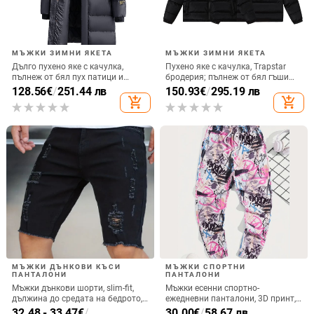
МЪЖКИ ЗИМНИ ЯКЕТА
МЪЖКИ ЗИМНИ ЯКЕТА
Дълго пухено яке с качулка,
Пухено яке с качулка, Trapstar
пълнеж от бял пух патици и
бродерия; пълнеж от бял гъши
кашмир 76–80%, подходящо за
пух; ветрозащитно; запълване
128.56
€
/
251.44 лв
150.93
€
/
295.19 лв
силно студено време (-30°C до
95; пухнастост 550; зимно
add_shopping_cart
add_shopping_cart
-15°C), свободна кройка
облекло унисекс
МЪЖКИ ДЪНКОВИ КЪСИ
МЪЖКИ СПОРТНИ
ПАНТАЛОНИ
ПАНТАЛОНИ
Мъжки дънкови шорти, slim-fit,
Мъжки есенни спортно-
дължина до средата на бедрото,
ежедневни панталони, 3D принт,
70% памук, микроеластичност
свободна кройка,
32.48 - 33.47
€
/
30.00
€
/
58.67 лв