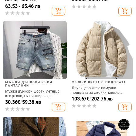
микроеластичност, талия средна
63.53 - 65.46 лв
височина
add_shopping_cart
add_shopping_cart
МЪЖКИ ДЪНКОВИ КЪСИ
МЪЖКИ ЯКЕТА С ПОДПЛАТА
ПАНТАЛОНИ
Двулицево яке с памучна
Мъжки дънкови шорти, летни, с
подплата за двойки, мъжко
къс ръкав, тънки, широки,
зимно яке в нов стил с полар,
103.67
€
/
202.76 лв
модерни, маркови, с пет точки,
30.36
€
/
59.38 лв
удебелено и топло, модерно
корейски стил, скъсани,
add_shopping_cart
add_shopping_cart
марково студентско яке с
еластични, 5 красиви
памучна подплата