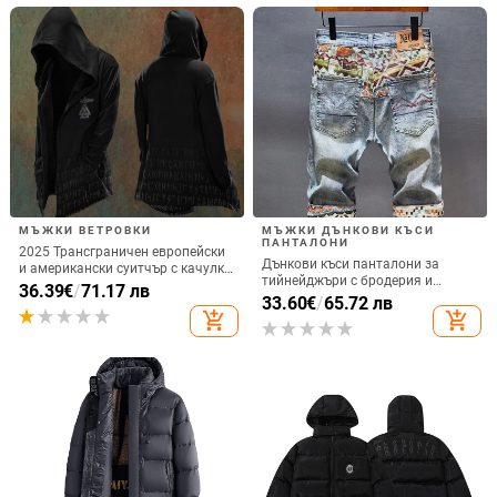
МЪЖКИ ВЕТРОВКИ
МЪЖКИ ДЪНКОВИ КЪСИ
ПАНТАЛОНИ
2025 Трансграничен европейски
Дънкови къси панталони за
и американски суитчър с качулка,
тийнейджъри с бродерия и
нов кардиган за мъже, Tough Guy,
36.39
€
/
71.17 лв
разкъсвания, корейски стил, слим
33.60
€
/
65.72 лв
с качулка, без цип, печат, Хелоуин
фит, микроеластичност, лято
add_shopping_cart
add_shopping_cart