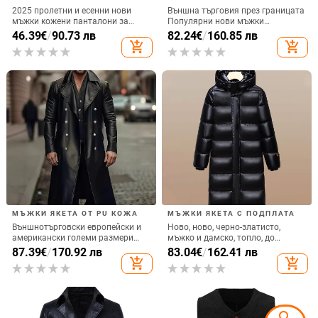
2025 пролетни и есенни нови
Външна търговия през границата
мъжки кожени панталони за
Популярни нови мъжки
мотоциклет, европейски и
кадифени костюми за банкети и
46.39
€
/
90.73 лв
82.24
€
/
160.85 лв
американски прави панталони от
сватби, кумове и официални
add_shopping_cart
add_shopping_cart
изкуствена кожа, на едро
костюми Amazon
МЪЖКИ ЯКЕТА ОТ PU КОЖА
МЪЖКИ ЯКЕТА С ПОДПЛАТА
Външнотърговски европейски и
Ново, ново, черно-златисто,
американски големи размери
мъжко и дамско, топло, до
дълги кожени ветровки за мъже с
коляното, дълго младежко, с
87.39
€
/
170.92 лв
83.04
€
/
162.41 лв
двойно закопчаване,
памучна подплата, през
add_shopping_cart
add_shopping_cart
средновековни кожени връхни
годината 2024
дрехи, немски военни кожени
връхни дрехи за мъже, модерни
search