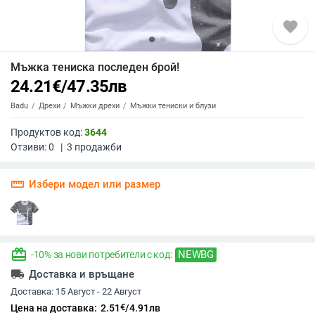
favorite
Мъжка тениска последен брой!
24.21
€
/
47.35
лв
Badu
Дрехи
Мъжки дрехи
Мъжки тениски и блузи
Продуктов код:
3644
Отзиви:
0
|
3
продажби
straighten
Избери модел или размер
redeem
NEWBG
-10% за нови потребители с код:
local_shipping
Доставка и връщане
Доставка:
15 Август - 22 Август
€
Цена на доставка:
2.51
/
4.91
лв