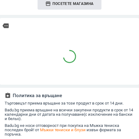
storefront
ПОСЕТЕТЕ МАГАЗИНА
more
assignment_return
Политика за връщане
Търговецът приема връщане за този продукт в срок от 14 дни.
Badu.bg приема връщане на всички закупени продукти в срок от 14
календарни дни от датата на получаване(с изключение на бански
и бельо).
Badu.bg не носи отговорност при покупка на Мъжка тениска
последен брой! от
Мъжки тениски и блузи
извън формата за
поръчка.