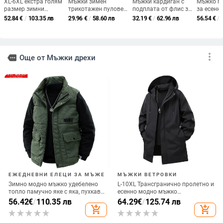
XL-6XL екстра голям
Мъжки зимен
Мъжки кардиган с
Мъжко п
размер зимни
трикотажен пуловер
подплата от флис за
за есенн
агнешки полар
с флисова подплата,
есен и зима
сезон, д
52.84
€
/
103.35 лв
29.96
€
/
58.60 лв
32.19
€
/
62.96 лв
56.54
€
/
ежедневни
дебел и с джобове
поларено
панталони за мъже,
ръкави, 
екстра голям размер,
дебели свободни,
големи размери,
more_vert
more
Още от Мъжки дрехи
момчета, дебел тип
ЕЖЕДНЕВНИ ЕЛЕЦИ ЗА МЪЖЕ
МЪЖКИ ВЕТРОВКИ
Зимно модно мъжко удебелено
L-10XL Трансгранично пролетно и
топло памучно яке с яка, пухкаво,
есенно модно мъжко
голям размер, плюс дебело яке с
универсално палто с качулка,
56.42
€
/
110.35 лв
64.29
€
/
125.74 лв
широки рамене, без ръкави
дебело, младежко, плюс размер,
add_shopping_cart
add_shopping_cart
свободно