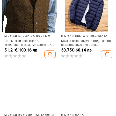
МЪЖКИ ЕЛЕЦИ ЗА КОСТЮМ
МЪЖКИ ЯКЕТА С ПОДПЛАТА
Нов мъжки елек с каре,
Мъжко леко памучно подплатено
ежедневен елек за младоженци, с
яке, ново късо яке с яка,
тънък крой, британски мъжки
ежедневно топло, леко памучно
51.21
€
/
100.16 лв
30.75
€
/
60.14 лв
еднореден елек
подплатено яке за есен и зима с
add_shopping_cart
add_shopping_cart
качулка, тънко малко памучно
подплатено яке
МЪЖКИ КОЖЕНИ ПАНТАЛОНИ
МЪЖКИ САКА