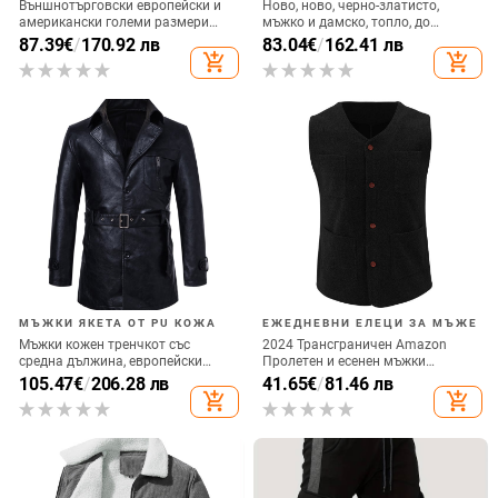
Външнотърговски европейски и
Ново, ново, черно-златисто,
американски големи размери
мъжко и дамско, топло, до
дълги кожени ветровки за мъже с
коляното, дълго младежко, с
87.39
€
/
170.92 лв
83.04
€
/
162.41 лв
двойно закопчаване,
памучна подплата, през
add_shopping_cart
add_shopping_cart
средновековни кожени връхни
годината 2024
дрехи, немски военни кожени
връхни дрехи за мъже, модерни
МЪЖКИ ЯКЕТА ОТ PU КОЖА
ЕЖЕДНЕВНИ ЕЛЕЦИ ЗА МЪЖЕ
Мъжки кожен тренчкот със
2024 Трансграничен Amazon
средна дължина, европейски
Пролетен и есенен мъжки
размер, корейски костюм, яка,
ежедневен вълнен жилет Мъжки
105.47
€
/
206.28 лв
41.65
€
/
81.46 лв
кожено ежедневно модно палто с
слим крой с едноредно
add_shopping_cart
add_shopping_cart
колан
закопчаване