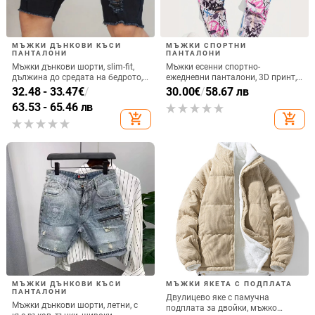
МЪЖКИ ДЪНКОВИ КЪСИ
МЪЖКИ СПОРТНИ
ПАНТАЛОНИ
ПАНТАЛОНИ
Мъжки дънкови шорти, slim-fit,
Мъжки есенни спортно-
дължина до средата на бедрото,
ежедневни панталони, 3D принт,
70% памук, микроеластичност
свободна кройка,
32.48 - 33.47
€
/
30.00
€
/
58.67 лв
микроеластичност, талия средна
63.53 - 65.46 лв
височина
add_shopping_cart
add_shopping_cart
МЪЖКИ ДЪНКОВИ КЪСИ
МЪЖКИ ЯКЕТА С ПОДПЛАТА
ПАНТАЛОНИ
Двулицево яке с памучна
Мъжки дънкови шорти, летни, с
подплата за двойки, мъжко