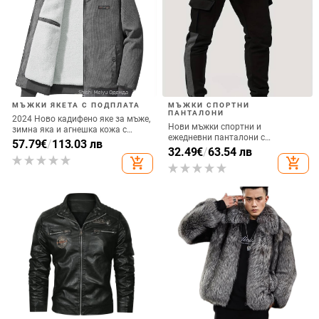
МЪЖКИ ЯКЕТА С ПОДПЛАТА
МЪЖКИ СПОРТНИ
ПАНТАЛОНИ
2024 Ново кадифено яке за мъже,
Нови мъжки спортни и
зимна яка и агнешка кожа с
ежедневни панталони с
подплата от полар, удебелени
57.79
€
/
113.03 лв
множество джобове и полар,
32.49
€
/
63.54 лв
мъжки топли памучни дрехи
подходящи за есен и зима
add_shopping_cart
add_shopping_cart