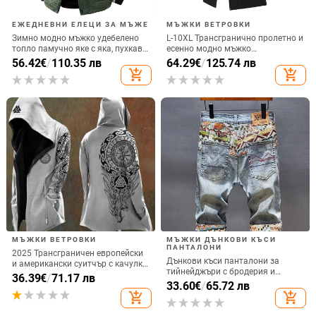
ЕЖЕДНЕВНИ ЕЛЕЦИ ЗА МЪЖЕ
МЪЖКИ ВЕТРОВКИ
Зимно модно мъжко удебелено
L-10XL Трансгранично пролетно и
топло памучно яке с яка, пухкаво,
есенно модно мъжко
голям размер, плюс дебело яке с
универсално палто с качулка,
56.42
€
/
110.35 лв
64.29
€
/
125.74 лв
широки рамене, без ръкави
дебело, младежко, плюс размер,
add_shopping_cart
add_shopping_cart
свободно
МЪЖКИ ВЕТРОВКИ
МЪЖКИ ДЪНКОВИ КЪСИ
ПАНТАЛОНИ
2025 Трансграничен европейски
Дънкови къси панталони за
и американски суитчър с качулка,
тийнейджъри с бродерия и
нов кардиган за мъже, Tough Guy,
36.39
€
/
71.17 лв
разкъсвания, корейски стил, слим
33.60
€
/
65.72 лв
с качулка, без цип, печат, Хелоуин
фит, микроеластичност, лято
add_shopping_cart
add_shopping_cart