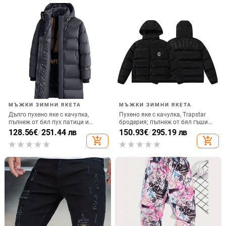
МЪЖКИ ЗИМНИ ЯКЕТА
МЪЖКИ ЗИМНИ ЯКЕТА
Дълго пухено яке с качулка,
Пухено яке с качулка, Trapstar
пълнеж от бял пух патици и
бродерия; пълнеж от бял гъши
кашмир 76–80%, подходящо за
пух; ветрозащитно; запълване
128.56
€
/
251.44 лв
150.93
€
/
295.19 лв
силно студено време (-30°C до
95; пухнастост 550; зимно
add_shopping_cart
add_shopping_cart
-15°C), свободна кройка
облекло унисекс