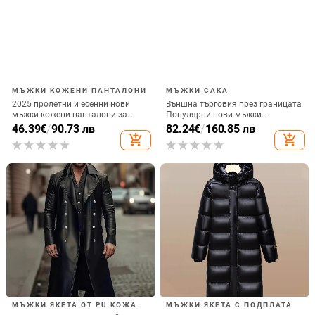
МЪЖКИ КОЖЕНИ ПАНТАЛОНИ
МЪЖКИ САКА
2025 пролетни и есенни нови
Външна търговия през границата
мъжки кожени панталони за
Популярни нови мъжки
мотоциклет, европейски и
кадифени костюми за банкети и
46.39
€
/
90.73 лв
82.24
€
/
160.85 лв
американски прави панталони от
сватби, кумове и официални
add_shopping_cart
add_shopping_cart
изкуствена кожа, на едро
костюми Amazon
МЪЖКИ ЯКЕТА ОТ PU КОЖА
МЪЖКИ ЯКЕТА С ПОДПЛАТА