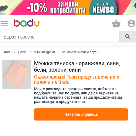
menu
shopping_basket
account_circle
search
Badu
Дрехи
Мъжки дрехи
Мъжки тениски и блузи
Мъжка тениска - оранжеви, сини,
бели, зелени, сини
Съжаляваме! Този продукт вече не е
наличен в Badu.
Може разгледате предложенията, който сме
подбрали за Вас по-долу, или да се върнете на
нашата начална страница, за да продължите да
разглеждате продуктите ни:
Начална страница