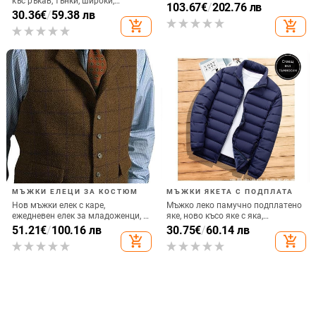
къс ръкав, тънки, широки,
зимно яке в нов стил с полар,
103.67
€
/
202.76 лв
модерни, маркови, с пет точки,
30.36
€
/
59.38 лв
удебелено и топло, модерно
корейски стил, скъсани,
add_shopping_cart
add_shopping_cart
марково студентско яке с
еластични, 5 красиви
памучна подплата
МЪЖКИ ЕЛЕЦИ ЗА КОСТЮМ
МЪЖКИ ЯКЕТА С ПОДПЛАТА
Нов мъжки елек с каре,
Мъжко леко памучно подплатено
ежедневен елек за младоженци, с
яке, ново късо яке с яка,
тънък крой, британски мъжки
ежедневно топло, леко памучно
51.21
€
/
100.16 лв
30.75
€
/
60.14 лв
еднореден елек
подплатено яке за есен и зима с
add_shopping_cart
add_shopping_cart
качулка, тънко малко памучно
подплатено яке