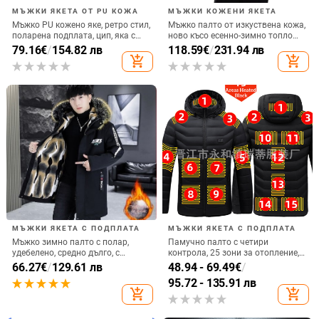
МЪЖКИ ЯКЕТА ОТ PU КОЖА
МЪЖКИ КОЖЕНИ ЯКЕТА
Мъжко PU кожено яке, ретро стил,
Мъжко палто от изкуствена кожа,
поларена подплата, цип, яка с
ново късо есенно-зимно топло
висока стойка, без качулка,
палто от сребърна лисица, мъжко
79.16
€
/
154.82 лв
118.59
€
/
231.94 лв
джобове отстрани, прав подгъв
кожено ежедневно яке
add_shopping_cart
add_shopping_cart
МЪЖКИ ЯКЕТА С ПОДПЛАТА
МЪЖКИ ЯКЕТА С ПОДПЛАТА
Мъжко зимно палто с полар,
Памучно палто с четири
удебелено, средно дълго, с
контрола, 25 зони за отопление,
качулка и памучна подплата,
ново облекло за отопление с
66.27
€
/
129.61 лв
48.94 - 69.49
€
/
модерно младежко топло яке с
голяма площ, европейско и
95.72 - 135.91 лв
памучна подплата
американско, популярно
add_shopping_cart
add_shopping_cart
памучно палто за отопление на
едро