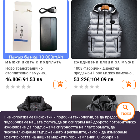
МЪЖКИ ЯКЕТА С ПОДПЛАТА
ЕЖЕДНЕВНИ ЕЛЕЦИ ЗА МЪЖЕ
Ново трансгранично
1808 Фабрични директни
отоплително памучно
продажби Ново мъжко памучно
подплатено яке с качулка, USB
яке в корейски стил Тънко яке
46.80
€
/
91.53 лв
53.22
€
/
104.09 лв
интелигентно постоянно
Удебелено топло жилетка Мъжко
add_shopping_cart
add_shopping_cart
отоплително памучно
облекло
подплатено яке за мъже и жени,
топло електрическо памучно
подплатено яке
search
Търси
Ние използваме бисквитки и подобни технологии, за да предоставяме и
подобряваме нашата Услуга, да ви осигурим най-доброто потребителско
изживяване, да поддържаме сигурността на платформата, да
персонализираме съдържанието и рекламите, както и да измерваме
ефективността на нашите маркетингови кампании. С избора на