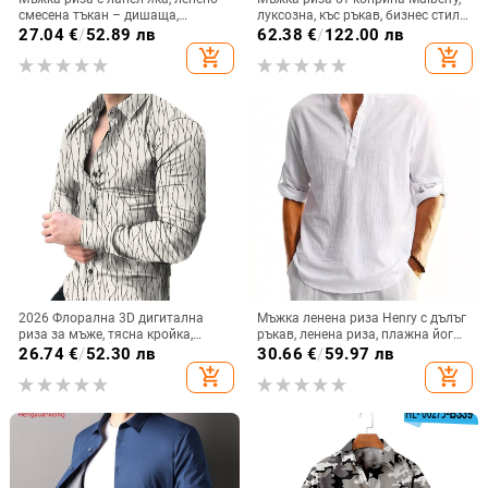
смесена тъкан – дишаща,
луксозна, къс ръкав, бизнес стил,
влагоотвеждаща, тясна кройка,
без гладене, едноцветна, с
27.04
€
/
52.89 лв
62.38
€
/
122.00 лв
пролет 2025
персонализирано лого
add_shopping_cart
add_shopping_cart
2026 Флорална 3D дигитална
Мъжка ленена риза Henry с дълъг
риза за мъже, тясна кройка,
ръкав, ленена риза, плажна йога,
дълъг ръкав, копчета, полиестер
свободен тънък топ Henry
26.74
€
/
52.30 лв
30.66
€
/
59.97 лв
add_shopping_cart
add_shopping_cart