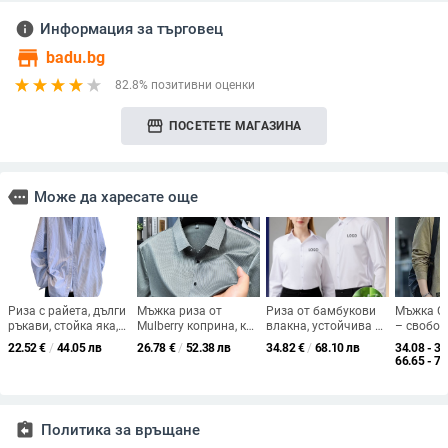
info
Информация за търговец
store
badu.bg
82.8% позитивни оценки
storefront
ПОСЕТЕТЕ МАГАЗИНА
more
Може да харесате още
Риза с райета, дълги
Мъжка риза от
Риза от бамбукови
Мъжка Co
ръкави, стойка яка,
Mulberry коприна, къс
влакна, устойчива на
– свобод
свободна кройка,
ръкав, лапел яка,
намачкване,
подплата
22.52
€
/
44.05 лв
26.78
€
/
52.38 лв
34.82
€
/
68.10 лв
34.08 - 37
полиестер 96%
едноцветна,
дишаща, без нужда
дълги рък
66.65 - 72
свободна кройка
от гладене, с дълъг
down яка
ръкав
стил
assignment_return
Политика за връщане