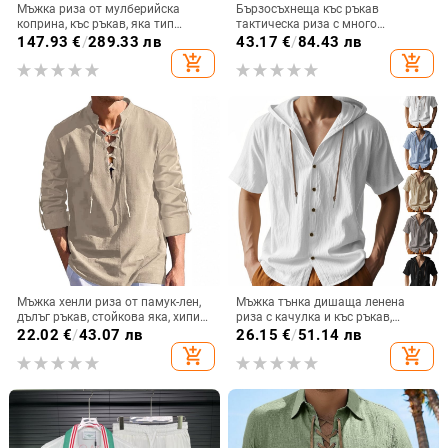
Мъжка риза от мулберийска
Бързосъхнеща къс ръкав
коприна, къс ръкав, яка тип
тактическа риза с много
лапел, дишаща и
джобове, дишаща лятна работна
147.93
€
/
289.33 лв
43.17
€
/
84.43 лв
влагоотвеждаща, без гладене,
риза
add_shopping_cart
add_shopping_cart
лятна бизнес елегантност.
Мъжка хенли риза от памук-лен,
Мъжка тънка дишаща ленена
дълъг ръкав, стойкова яка, хипи
риза с качулка и къс ръкав,
стил за плаж
американска лятна, в цвят каки,
22.02
€
/
43.07 лв
26.15
€
/
51.14 лв
за мъже, от американска леща,
add_shopping_cart
add_shopping_cart
тип „хлабава“