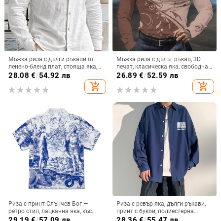
Мъжка риза с дълги ръкави от
Мъжка риза с дълъг ръкав, 3D
ленено-бленд плат, стояща яка,
печат, класическа яка, свободна
дишаща, ежедневна за пролет и
кройка, 90% полиестер
28.08
€
/
54.92 лв
26.89
€
/
52.59 лв
есен.
add_shopping_cart
add_shopping_cart
Риза с принт Слънчев Бог —
Риза с ревър-яка, дълги ръкави,
ретро стил, лацканна яка, къс
принт с букви, полиестерна
ръкав, свободна кройка
материя, свободна кройка
29.19
€
/
57.09 лв
28.36
€
/
55.47 лв