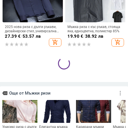
2025 нова риза с дълги ръкави,
Мъжка риза с къс ръкав, стояща
дизайнерски стил, универсална
яка, едноцветна, полиестер 85%
мъжка бизнес риза
27.39
€
/
53.57 лв
19.90
€
/
38.92 лв
add_shopping_cart
add_shopping_cart
Трансгранична европейска и
2024 Европейски и американски
американска нова хавайска риза
Amazon ebay AliExpress
с дигитален печат, риза с къс
Едноцветен ежедневен Lel
25.19
€
/
49.27 лв
24.37
€
/
47.66 лв
ръкав, лятна плажна мъжка
кардиган Памук Лен Свободен
add_shopping_cart
add_shopping_cart
ежедневна риза
ежедневен Ретро мъжки