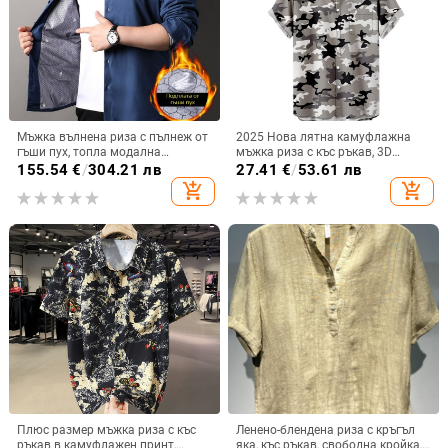
Мъжка вълнена риза с пълнеж от
2025 Нова лятна камуфлажна
гъши пух, топла модална
мъжка риза с къс ръкав, 3D
официална риза, есен-зима 2024
принтирана, ежедневна дишаща
155.54
€
/
304.21 лв
27.41
€
/
53.61 лв
риза с джобове за спорт на
add_shopping_cart
add_shopping_cart
открито
Плюс размер мъжка риза с къс
Ленено-блендена риза с кръгъл
ръкав в камуфлажен принт,
яка, къс ръкав, свободна кройка,