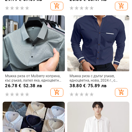
add_shopping_cart
add_shopping_cart
Мъжка риза от Mulberry коприна,
Мъжка риза с дълъг ръкав,
къс ръкав, лапел яка, едноцветна,
едноцветна, нова, 2024 г., с
свободна кройка
джобен дизайн и райета, красива,
26.78
€
/
52.38 лв
38.80
€
/
75.89 лв
ежедневна, MB12
add_shopping_cart
add_shopping_cart