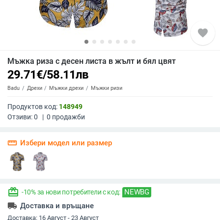
favorite
Мъжка риза с десен листа в жълт и бял цвят
29.71
€
/
58.11
лв
Badu
Дрехи
Мъжки дрехи
Мъжки ризи
Продуктов код:
148949
Отзиви:
0
|
0
продажби
straighten
Избери модел или размер
redeem
NEWBG
-10% за нови потребители с код:
local_shipping
Доставка и връщане
Доставка:
16 Август - 23 Август