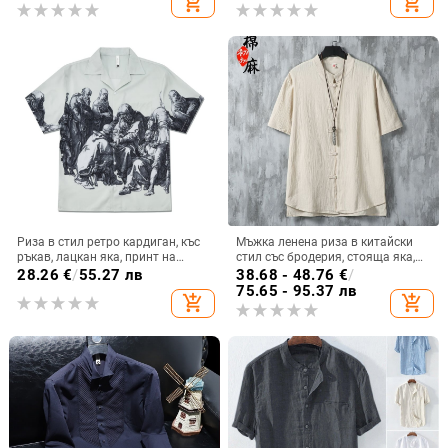
add_shopping_cart
add_shopping_cart
мъжка позлатена роба
Риза в стил ретро кардиган, къс
Мъжка ленена риза в китайски
ръкав, лацкан яка, принт на
стил със бродерия, стояща яка,
полиестер 96%+
къс ръкав, свободна кройка,
28.26
€
/
55.27 лв
38.68 - 48.76
€
/
обработка против бръчки
75.65 - 95.37 лв
add_shopping_cart
add_shopping_cart