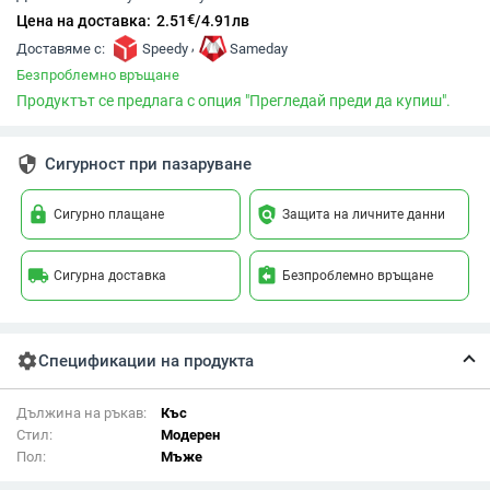
€
Цена на доставка:
2.51
/
4.91
лв
,
Доставяме с:
Speedy
Sameday
Безпроблемно връщане
Продуктът се предлага с опция "Прегледай преди да купиш".
security
Сигурност при пазаруване
lock
policy
Сигурно плащане
Защита на личните данни
local_shipping
assignment_return
Сигурна доставка
Безпроблемно връщане
settings
Спецификации на продукта
Дължина на ръкав:
Къс
Стил:
Модерен
Пол:
Мъже