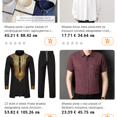
Мъжка риза с дълъг ръкав от
Мъжка бяла лека риза-яке за
оксфордски плат, едноцветна с
външно носене, ежедневен стил,
раирана шарка, F082018
минималистичен дизайн,
45.21
€
/
88.42 лв
17.71
€
/
34.64 лв
японски винтаж, колежански
add_shopping_cart
add_shopping_cart
стил
23 есен и зима Нова мъжка
Мъжка риза с къс ръкав от
ежедневна риза Amazon
Mulberry коприна, свободна
европейски размер от 2 части,
кройка, райета, джоб за украса
53.82
€
/
105.26 лв
23.39
€
/
45.75 лв
трансгранична, от Близкия изток,