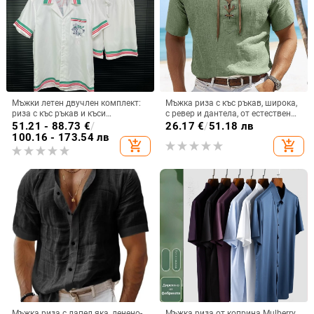
Мъжки летен двучлен комплект:
Мъжка риза с къс ръкав, широка,
риза с къс ръкав и къси
с ревер и дантела, от естествен
панталони, принт в блокирани
лен, нова европейска и
51.21 - 88.73
€
/
26.17
€
/
51.18 лв
ивици, свободна кройка, дишаща
американска кожа, с голям
100.16 - 173.54 лв
add_shopping_cart
add_shopping_cart
материя
размер, в чист цвят
Мъжка риза с лапел яка, ленено-
Мъжка риза от коприна Mulberry,