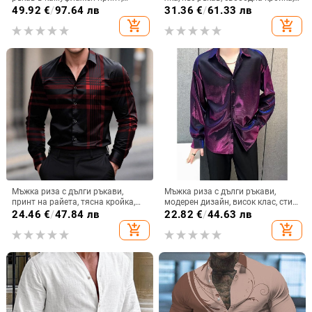
свободна кройка, дишащ
дишаща материя
49.92
€
/
97.64 лв
31.36
€
/
61.33 лв
полиестер
add_shopping_cart
add_shopping_cart
Мъжка риза с дълги ръкави,
Мъжка риза с дълги ръкави,
принт на райета, тясна кройка,
модерен дизайн, висок клас, стил
пролетно-есенен стил за бизнес и
за нощен клуб, без гладене,
24.46
€
/
47.84 лв
22.82
€
/
44.63 лв
ежедневие
пролет 2025, свободна кройка
add_shopping_cart
add_shopping_cart