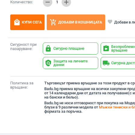
remove
add
Количество:
1
local_mall
add_shopping_cart
favorite
Добави в 
КУПИ СЕГА
ДОБАВИ В КОШНИЦАТА
Сигурност при
Безпроблем
lock
assignment_return
Сигурно плащане
пазаруване:
връщане
Защита на личните
policy
local_shipping
Сигурна дос
данни
Политика за
Търговецът приема връщане за този продукт в сро
връщане:
Badu.bg приема връщане на всички закупени прод
от 14 календарни дни от датата на получаване(с
на бански и бельо).
Badu.bg не носи отговорност при покупка на Мод
блузи в 9 различни модела от
Мъжки тениски и б
формата за поръчка.