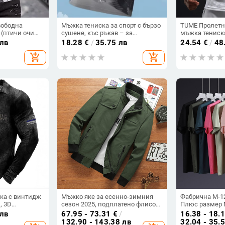
вободна
Мъжка тениска за спорт с бързо
TUME Пролетн
 (птичи очи
сушене, къс ръкав – за
мъжка тениска
ен принт,
тренировки, бягане и
същия цвят, с
 лв
18.28
€
/
35.75 лв
24.54
€
/
48
ъси ръкави
бадминтон, лятна дишаща
част
add_shopping_cart
add_shopping_cart
дреха на открито
ка с винтидж
Мъжко яке за есенно-зимния
Фабрична M-1
, 3D
сезон 2025, подплатено флисом,
Плюс размер 
широка и
дебело, със стояща яка, дълги
тениска с кръ
 лв
67.95 - 73.31
€
/
16.38 - 18.
 всички
ръкави, джобове с цип и преден
бързосъхнеща,
132.90 - 143.38 лв
32.04 - 35.