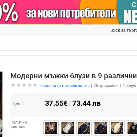
Вход за търг
Модерни мъжки блузи в 9 различн
0
оценки от потребителите
25
продажби
Продук
37.55
€
/
73.44
лв
Цена:
Налични
цветове: