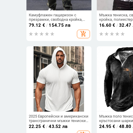
Камуфлажен гащеризон с
Мъжка тениска, с
презрамки, свободна кройка,
кройка, полиестер
100% памук, есен 2025 издание,
плат), 3D дигитал
79.12
€
/
154.75 лв
16.60
€
/
32.47
подходящ за всички сезони
кръгло деколте, к
add_shopping_cart
2025 Европейски и американски
Мъжка поло тенис
трансгранични мъжки тениски,
кръстосани шарки
тениски с качулка и къс ръкав,
дигитален печат, 
22.25
€
/
43.52 лв
24.95
€
/
48.80
модерни суитшърти с качулка,
дишаща, с цип, за