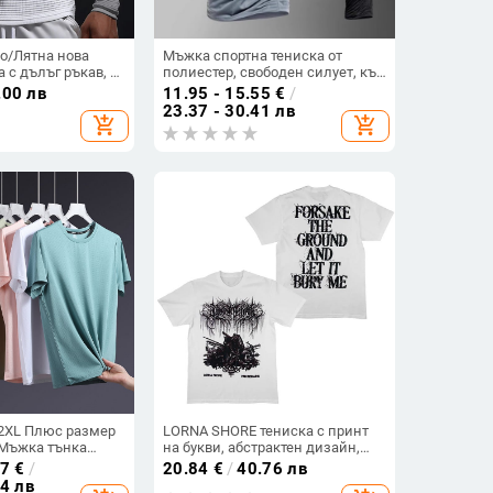
о/Лятна нова
Мъжка спортна тениска от
 с дълъг ръкав, в
полиестер, свободен силует, къс
 вафлена долна
ръкав, кръгла яка
.00 лв
11.95 - 15.55
€
/
23.37 - 30.41 лв
add_shopping_cart
add_shopping_cart
2XL Плюс размер
LORNA SHORE тениска с принт
Мъжка тънка
на букви, абстрактен дизайн,
гло деколте,
кръгло деколте, термопечат,
17
€
/
20.84
€
/
40.76 лв
 с къс ръкав,
чист памук
54 лв