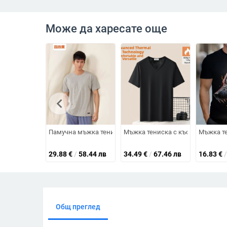
Може да харесате още
chevron_left
Памучна мъжка тениска с кръгло деколте, свободна крой
Мъжка тениска с къс ръкав от фл
Мъжка те
29.88
€
/
58.44 лв
34.49
€
/
67.46 лв
16.83
€
/
Общ преглед