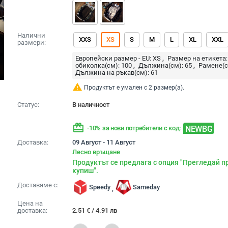
Налични
XXS
XS
S
M
L
XL
XXL
размери:
Европейски размер - EU:
XS
Размер на етикета:
обиколка(см):
100
Дължина(см):
65
Рамене(с
Дължина на ръкав(см):
61
warning
Продуктът е умален с 2 размер(а).
Статус:
В наличност
redeem
NEWBG
-10% за нови потребители с код:
Доставка:
09 Август - 11 Август
Лесно връщане
Продуктът се предлага с опция "Прегледай п
купиш".
Доставяме с:
Speedy
Sameday
,
Цена на
доставка:
2.51
€
/
4.91
лв