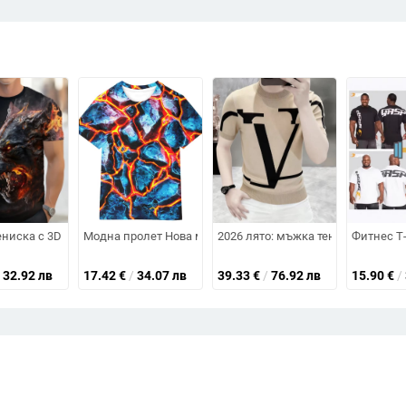
ка, къс ръкав, тънка материя, влагоотвеждаща
исов плат, V‑образно деколте, дебел зимен базов слой
ниска с 3D принт пламък‑вълк, полиестер, къс ръкав, кръгла яка
Модна пролет Нова модна марка Двойка Рокля Ins Персо
2026 лято: мъжка тениска с къс рък
Фитнес Т-
32.92 лв
17.42
€
/
34.07 лв
39.33
€
/
76.92 лв
15.90
€
/