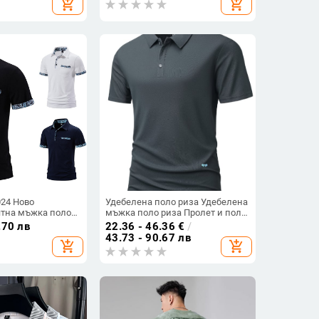
add_shopping_cart
add_shopping_cart
ениска с половин
024 Ново
Удебелена поло риза Удебелена
ятна мъжка поло
мъжка поло риза Пролет и поло
 яка, мъжка
риза
.70 лв
22.36 - 46.36
€
/
 ръкав, ежедневна
43.73 - 90.67 лв
add_shopping_cart
add_shopping_cart