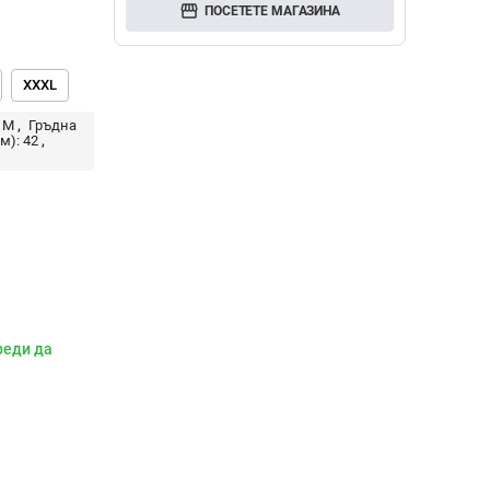
storefront
ПОСЕТЕТЕ МАГАЗИНА
XXXL
M
Гръдна
м):
42
реди да