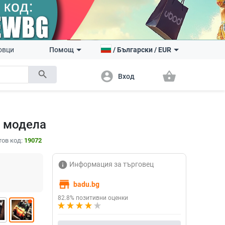
овци
Помощ
/
Български
/
EUR
search
account_circle
shopping_basket
Вход
и модела
тов код:
19072
info
Информация за търговец
store
badu.bg
82.8% позитивни оценки