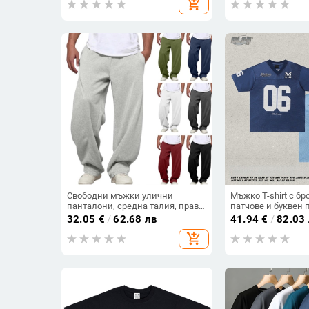
add_shopping_cart
тениски с половин ръкав и къс
възрасти
ръкав
Свободни мъжки улични
Мъжко T-shirt с бр
панталони, средна талия, права
патчове и буквен 
кройка, джобове, полиестерна
деколте, къс ръка
32.05
€
/
62.68 лв
41.94
€
/
82.03
тъкан с микроеластичност
синтетична смес, 
add_shopping_cart
стил