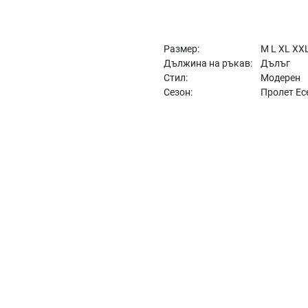
Размер:
M L XL XX
Дължина на ръкав:
Дълъг
Стил:
Модерен
Сезон:
Пролет Ес