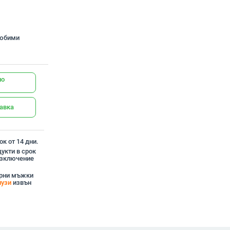
любими
но
тавка
к от 14 дни.
укти в срок
 изключение
ерни мъжки
лузи
извън