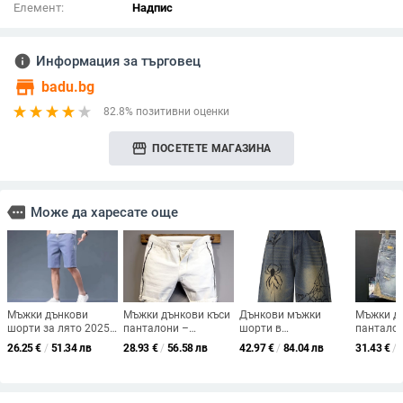
Елемент:
Надпис
info
Информация за търговец
store
badu.bg
82.8% позитивни оценки
storefront
ПОСЕТЕТЕ МАГАЗИНА
more
Може да харесате още
Мъжки дънкови
Мъжки дънкови къси
Дънкови мъжки
Мъжки д
шорти за лято 2025,
панталони –
шорти в
панталон
свободен силует до
Корейски стил,
американски ретро
измит ст
26.25
€
/
51.34 лв
28.93
€
/
56.58 лв
42.97
€
/
84.04 лв
31.43
€
/
коляното, корейски
шевове с цветно
стил, изпрани, ръчно
дизайн, 
стил, 95% полиестер,
блокиране, свободен
рисуван дизайн на
силует, 
микроеластични
силует, памук 60%,
паяк, свободна
пояс, ля
лято 2024
кройка, прав силует