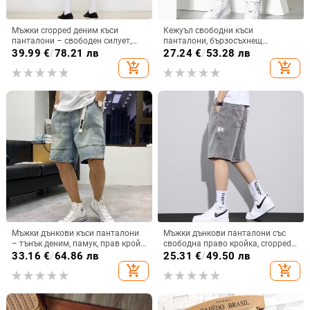
Мъжки cropped деним къси
Кежуъл свободни къси
панталони – свободен силует,
панталони, бързосъхнещ
микроеластичност, 90%
полиестер, летен корейски стил,
39.99
€
/
78.21 лв
27.24
€
/
53.28 лв
полиестер
половин дължина,
add_shopping_cart
add_shopping_cart
микроеластично прилягане
Мъжки дънкови къси панталони
Мъжки дънкови панталони със
– тънък деним, памук, прав крой,
свободна право кройка, cropped
дължина пет точки, летни
дължина, микроеластични, 100%
33.16
€
/
64.86 лв
25.31
€
/
49.50 лв
ежедневни
деним, за лято
add_shopping_cart
add_shopping_cart