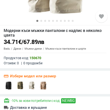
favorite
Модерни къси мъжки панталони с надпис в няколко
цвята
34.71
€
/
67.89
лв
Badu
Дрехи
Мъжки дрехи
Мъжки къси панталони и шорти
Продуктов код:
150670
Отзиви:
0
|
0
продажби
straighten
Избери модел или размер
redeem
NEWBG
-10% за нови потребители с код:
local_shipping
Доставка и връщане