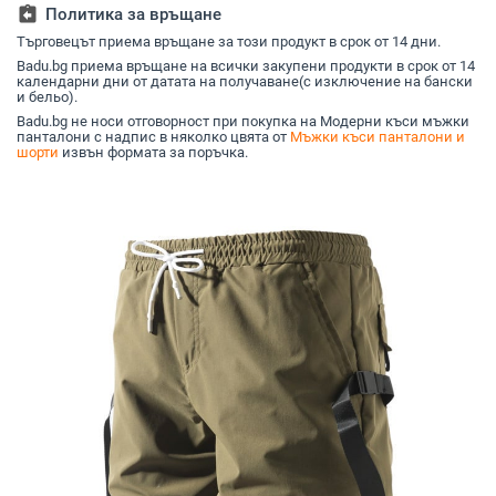
(78% памук; плат:
assignment_return
Политика за връщане
памук; свободна
Търговецът приема връщане за този продукт в срок от 14 дни.
кройка; лято 2025;
прав силует)
Badu.bg приема връщане на всички закупени продукти в срок от 14
календарни дни от датата на получаване(с изключение на бански
и бельо).
Badu.bg не носи отговорност при покупка на Модерни къси мъжки
панталони с надпис в няколко цвята от
Мъжки къси панталони и
шорти
извън формата за поръчка.