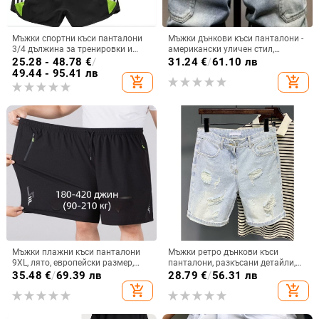
Мъжки спортни къси панталони
Мъжки дънкови къси панталони -
3/4 дължина за тренировки и
американски уличен стил,
бягане, бързосъхнещи, леки и
петточкови къси панталони,
25.28 - 48.78
€
/
31.24
€
/
61.10 лв
еластични
прави крачета, лято, 30% памук
49.44 - 95.41 лв
add_shopping_cart
add_shopping_cart
Мъжки плажни къси панталони
Мъжки ретро дънкови къси
9XL, лято, европейски размер,
панталони, разкъсани детайли,
права кройка
свободна кройка, 50% памук,
35.48
€
/
69.39 лв
28.79
€
/
56.31 лв
лято
add_shopping_cart
add_shopping_cart