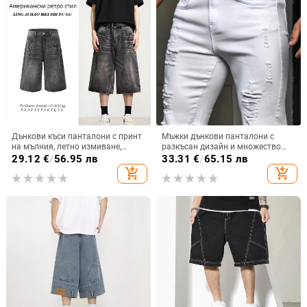
Дънкови къси панталони с принт
Мъжки дънкови панталони с
на мълния, летно измиване,
разкъсан дизайн и множество
свободна кройка, 3/4 дължина, за
дупки, прав крак, еластичен
29.12
€
/
56.95 лв
33.31
€
/
65.15 лв
мъже
памук, 75,4% памук, дизайн
add_shopping_cart
add_shopping_cart
пролет 2026