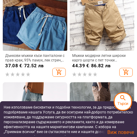
Дънкови мъжки къси панталони с
Мъжки модерни летни широки
прав крак, 95% памук, лек стреч,
карго шорти с пет точки
летен сезон 2025
закопчаване, модерна марка,
37.08
€
/
72.52 лв
44.39
€
/
86.82 лв
ежедневни спортни шорти с пет
add_shopping_cart
add_shopping_cart
точки закопчаване, черни
search
Търси
Ние използваме бисквитки и подобни технологии, за да предоставяме и
подобряваме нашата Услуга, да ви осигурим най-доброто потребителско
изживяване, да поддържаме сигурността на платформата, да
персонализираме съдържанието и рекламите, както и да измерваме
ефективността на нашите маркетингови кампании. С избора на
Виж повече
„Приемам всички“ вие се съгласявате ние и нашите доверени партньори
да съхраняваме бисквитки и подобни технологии на вашето устройство