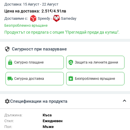
Доставка:
15 Август - 22 Август
€
Цена на доставка:
2.51
/
4.91
лв
,
Доставяме с:
Speedy
Sameday
Безпроблемно връщане
Продуктът се предлага с опция "Прегледай преди да купиш".
security
Сигурност при пазаруване
lock
policy
Сигурно плащане
Защита на личните данни
local_shipping
assignment_return
Сигурна доставка
Безпроблемно връщане
settings
Спецификации на продукта
Дължина:
Къса
Стил:
Ежедневен
Пол:
Мъже