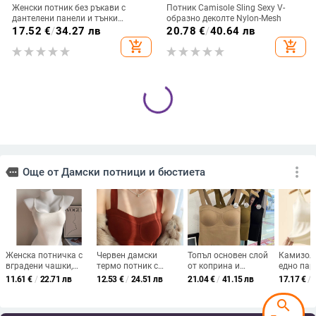
Женски потник без ръкави с
Потник Camisole Sling Sexy V-
дантелени панели и тънки
образно деколте Nylon-Mesh
презрамки — полиестер със
17.52
€
/
34.27 лв
20.78
€
/
40.64 лв
спандекс, дължина 50–65 cm,
add_shopping_cart
add_shopping_cart
стил Leisure
Потник с халтер и принт на
Ново дълго дамско бельо от
точки, полиестерова тъкан, 90–
модал, вграден тръбен топ,
95% полиестер, Лято 2025
домашно облекло,
19.05
€
/
37.26 лв
21.93
€
/
42.89 лв
еднокомпонентно бельо без
add_shopping_cart
add_shopping_cart
сутиен
search