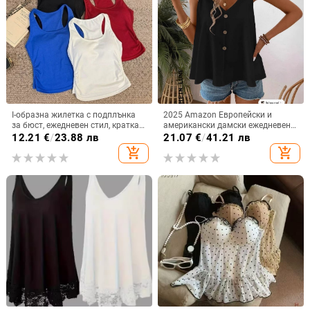
I-образна жилетка с подплънка
2025 Amazon Европейски и
за бюст, ежедневен стил, кратка
американски дамски ежедневен
дължина, едноцветен модел,
топ с V-образно деколте и
12.21
€
/
23.88 лв
21.07
€
/
41.21 лв
вискозен плат, 90–95% вискоза
катарама, лятна риза без ръкави,
add_shopping_cart
add_shopping_cart
дамска риза