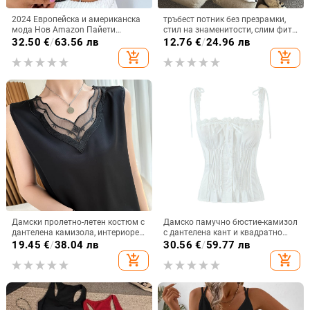
2024 Европейска и американска
тръбест потник без презрамки,
мода Нов Amazon Пайети
стил на знаменитости, слим фит,
Контраст Цвят Без Ръкави Топ
къса дължина, полиестер
32.50
€
/
63.56 лв
12.76
€
/
24.96 лв
Парти Секси Блестящ Къс Стил
add_shopping_cart
add_shopping_cart
Дамски пролетно-летен костюм с
Дамско памучно бюстие-камизол
дантелена камизола, интериорен
с дантелена кант и квадратно
дизайн, нишов сатен, без ръкави,
деколте, стягащ силует, къса
19.45
€
/
38.04 лв
30.56
€
/
59.77 лв
базова риза, модерен свободен
дължина 40–50 см
add_shopping_cart
add_shopping_cart
топ