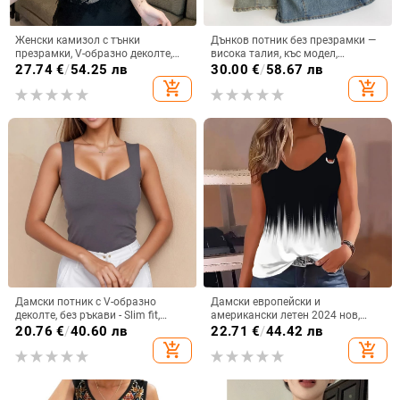
Женски камизол с тънки
Дънков потник без презрамки —
презрамки, V-образно деколте,
висока талия, къс модел,
къс модел, флорална шарка,
памучна смес със спандекс, стил
27.74
€
/
54.25 лв
30.00
€
/
58.67 лв
полиестер 95%+
пуловер
add_shopping_cart
add_shopping_cart
Дамски потник с V-образно
Дамски европейски и
деколте, без ръкави - Slim fit,
американски летен 2024 нов,
полиестер 95%+, едноцветен
прост, широк, удобен, ежедневен,
20.76
€
/
40.60 лв
22.71
€
/
44.42 лв
модел, презрамки фиксирани
моден, с катарама от пара, WN23
add_shopping_cart
add_shopping_cart