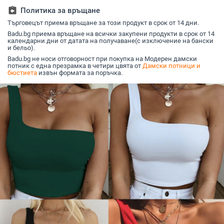
assignment_return
Политика за връщане
Търговецът приема връщане за този продукт в срок от 14 дни.
Badu.bg приема връщане на всички закупени продукти в срок от 14
календарни дни от датата на получаване(с изключение на бански
и бельо).
Badu.bg не носи отговорност при покупка на Модерен дамски
потник с една презрамка в четири цвята от
Дамски потници и
бюстиета
извън формата за поръчка.