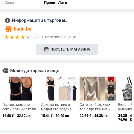
Сезон:
Пролет Лято
info
Информация за търговец
store
badu.bg
82.8% позитивни оценки
storefront
ПОСЕТЕТЕ МАГАЗИНА
more
Може да харесате още
Горещо момиче,
Дамска потник от
Сатенен безръкав
Европейс
секси потник с голям
модал със средна
топ с кръгла яка и
америка
гръб, пътуване,
дължина, лятна
перлена украса,
AliExpres
16.68
€
/
32.62 лв
15.44
€
/
30.20 лв
22.69
€
/
44.38 лв
39.35 - 41
ваканция, нощен
рокля тип „база“,
френски стил,
AB цвете
76.96 - 80
клуб, отворено
нощница, едноцветен
пролет-лято
тръбен т
ежедневно облекло,
потник, вталена
секси див топ
кройка