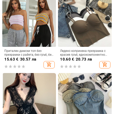
Притален дамски топ без
Ледено копринена презрамка с
презрамки с райета, без гръб, без
красив гръб, еднокомпонентно
ръкави, полиестер
бельо с фиксирана чашка,
15.63
€
/
30.57 лв
10.60
€
/
20.73 лв
основа, регулируема презрамка,
add_shopping_cart
add_shopping_cart
къс тръбен топ за жени