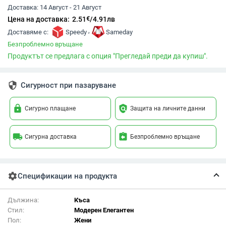
Доставка:
14 Август - 21 Август
€
Цена на доставка:
2.51
/
4.91
лв
,
Доставяме с:
Speedy
Sameday
Безпроблемно връщане
Продуктът се предлага с опция "Прегледай преди да купиш".
security
Сигурност при пазаруване
lock
policy
Сигурно плащане
Защита на личните данни
local_shipping
assignment_return
Сигурна доставка
Безпроблемно връщане
settings
Спецификации на продукта
Дължина:
Къса
Стил:
Модерен Елегантен
Пол:
Жени