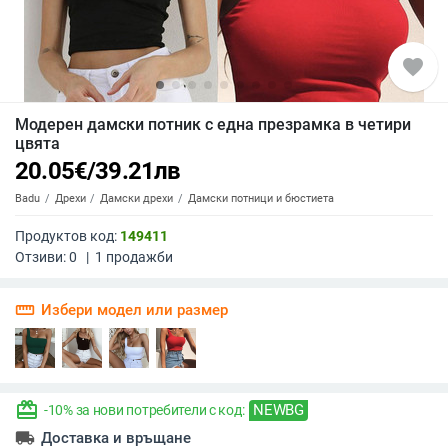
favorite
Модерен дамски потник с една презрамка в четири
цвята
20.05
€
/
39.21
лв
Badu
Дрехи
Дамски дрехи
Дамски потници и бюстиета
Продуктов код:
149411
Отзиви:
0
|
1
продажби
straighten
Избери модел или размер
redeem
NEWBG
-10% за нови потребители с код:
local_shipping
Доставка и връщане