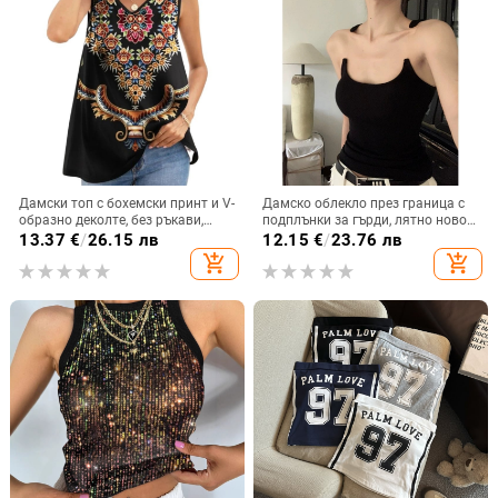
Дамски топ с бохемски принт и V-
Дамско облекло през граница с
образно деколте, без ръкави,
подплънки за гърди, лятно ново
полиестерна мрежеста материя,
TikTok популярно невидимо
13.37
€
/
26.15 лв
12.15
€
/
23.76 лв
редовна дължина 50–65 см
потник, горещо момиче, къс топ
add_shopping_cart
add_shopping_cart