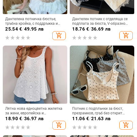
Дантелена потничка бюстье,
Дантелен потник с отделяща се
тръбна кройка, с поддръжка и
подплата за бюста, V-образно
костилки, Slim fit, къса дължина
деколте и бродерия
25.54
€
/
49.95 лв
18.76
€
/
36.69 лв
40–50 см, секционен модел
add_shopping_cart
add_shopping_cart
Лятна нова едноцветна жилетка
Потник с подплънки за бюст,
за жени, европейска и
презрамков, гръб без открит
американска мода, бродирана,
гръб, принт с вълнообразни
18.90
€
/
36.97 лв
11.06
€
/
21.63 лв
свободна без ръкави за жени
точки, нейлон 95%+ (Ultra-short
add_shopping_cart
add_shopping_cart
дължина ≤40 cm)