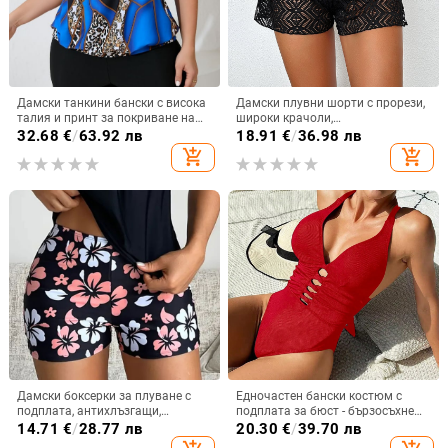
Дамски танкини бански с висока
Дамски плувни шорти с прорези,
талия и принт за покриване на
широки крачоли,
корема, без ръкави, с подплата
коремоподчертаващ ефект, 82%
32.68
€
/
63.92 лв
18.91
€
/
36.98 лв
за гърдите, полиестер 82% и
полиестер, за плуване
add_shopping_cart
add_shopping_cart
подплата 18%
Дамски боксерки за плуване с
Едночастен бански костюм с
подплата, антихлъзгащи,
подплата за бюст - бързосъхнещ,
полиестер/найлонова материя,
висока еластичност, найлонова
14.71
€
/
28.77 лв
20.30
€
/
39.70 лв
подплата от спандекс (18%),
тъкан