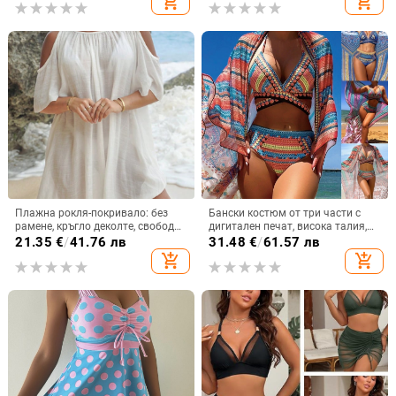
add_shopping_cart
add_shopping_cart
марка 25A007XF114, за плуване
и водни спортове
Плажна рокля-покривало: без
Бански костюм от три части с
рамене, кръгло деколте, свободна
дигитален печат, висока талия,
кройка; памучно-смесена
горнище с подплънки без
21.35
€
/
41.76 лв
31.48
€
/
61.57 лв
материя 58% памук
метална опора, еластичен
add_shopping_cart
add_shopping_cart
полиестер (GSM 200)