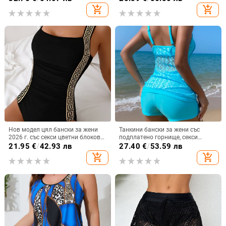
82% полиестер; подходящ за
Европейски и Американски
add_shopping_cart
add_shopping_cart
плуване и водни спортове
Нов модел цял бански за жени
Танкини бански за жени със
2026 г. със секси цветни блокове
подплатено горнище, секси
и стилни детайли
принт, полиестер/найлон
21.95
€
/
42.93 лв
27.40
€
/
53.59 лв
материя (80% нейлон), долна
add_shopping_cart
add_shopping_cart
част в стил бикини