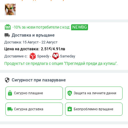
redeem
NEWBG
-10% за нови потребители с код:
local_shipping
Доставка и връщане
Доставка:
15 Август - 22 Август
€
Цена на доставка:
2.51
/
4.91
лв
,
Доставяме с:
Speedy
Sameday
Продуктът се предлага с опция "Прегледай преди да купиш".
security
Сигурност при пазаруване
lock
policy
Сигурно плащане
Защита на личните данни
local_shipping
assignment_return
Сигурна доставка
Безпроблемно връщане