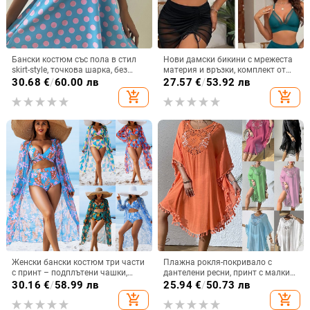
Бански костюм със пола в стил
Нови дамски бикини с мрежеста
skirt-style, точкова шарка, без
материя и връзки, комплект от
ръкави, полиестер-спандекс
три части, европейски стил
30.68
€
/
60.00 лв
27.57
€
/
53.92 лв
материя, подплата полиестер-
add_shopping_cart
add_shopping_cart
спандекс 95%, 190 g
Женски бански костюм три части
Плажна рокля-покривало с
с принт – подплътени чашки,
дантелени ресни, принт с малки
висока еластичност, полиестерна
цветчета, полиестер, акрилова
30.16
€
/
58.99 лв
25.94
€
/
50.73 лв
материя
подплата, 238 g/m², за възрастни
add_shopping_cart
add_shopping_cart
жени