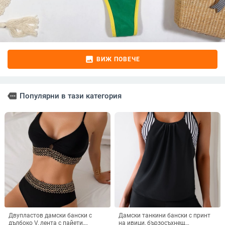
image
ВИЖ ПОВЕЧЕ
more
Популярни в тази категория
Двупластов дамски бански с
Дамски танкини бански с принт
дълбоко V, лента с пайети,
на ивици, бързосъхнещ