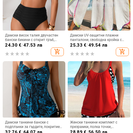
Дамски висок талия двучастен
Дамски UV-защитни плажни
бански бикини с открит гръб,
панталони, свободна кройка с
подплънки за бюст и без банели;
ресни, Bamboo Cotton плат, памук
24.30
€
/
47.53 лв
25.33
€
/
49.54 лв
здрав нейлонов плат, подплата
60%, подплата полиестер 40%,
add_shopping_cart
add_shopping_cart
полиестер със 20% спандекс
194 g, подходящи за плуване и
водни спортове
Дамски танкини бански с
Женски танкини комплект с
подплънки за гърдите, покритие
презрамки, полка точки,
на корема и консервативен стил;
двучастен бански в стил
32.76
€
/
64.07 лв
28.89
€
/
56.50 лв