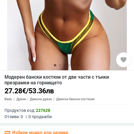
favorite
Модерен бански костюм от две части с тънки
презрамки на горнището
27.28
€
/
53.36
лв
Badu
Дрехи
Дамски дрехи
Дамски бански костюми
Продуктов код:
227628
Отзиви:
0
|
0
продажби
straighten
Избери модел или размер