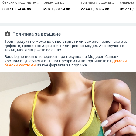
бански с подплътени
преден цип,
три части с дълъг
слънцез
чашки, без ръкави,
подложка за бюст,
ръкав мрежеста
бански с
38.07
€
/
74.46 лв
32.69
€
/
63.94 лв
27.44
€
/
53.67 лв
32.77
€
/
полиестер със
бързосъхнеща
наметалка и бикини
едно пар
спандекс, подплата
полиестерна
– принт, полиестер
флоралн
от найлон
материя, дълги
82%, тегло 260 г,
пролет 2
ръкави, висока
подплата полиестер.
еластичност
assignment_return
Политика за връщане
Този продукт не може да бъде върнат или заменен освен ако е с:
дефекти, грешен номер и цвят или грешен модел. Ако случаят е
такъв, моля свържете се с нас.
Badu.bg не носи отговорност при покупка на Модерен бански
костюм от две части с тънки презрамки на горнището от
Дамски
бански костюми
извън формата за поръчка.