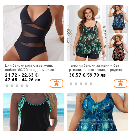
Цял бански костюм за жени,
Танкини бански за жени – без
найлон 80/20 с подплънки за
ръкави, висока талия, вградена
бюста, подплата спандекс 20%,
подпора за бюста, полиестерна
21.72 - 22.63
€
/
30.57
€
/
59.79 лв
без ръкави
материя с подплата полиестер-
42.48 - 44.26 лв
add_shopping_cart
add_shopping_cart
спандекс, здрав