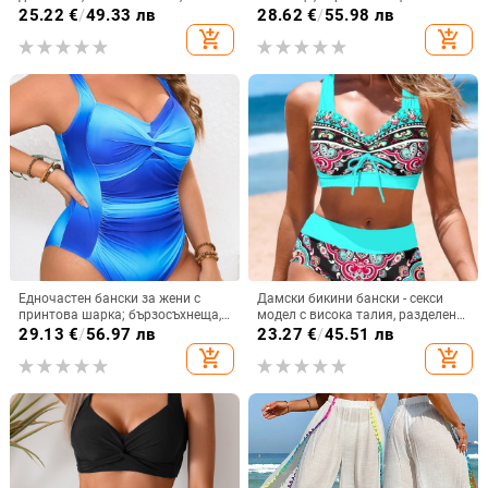
подплатени чашки, полиестерна
полиестер, подплатен бюст,
25.22
€
/
49.33 лв
28.62
€
/
55.98 лв
материя
подплата полиестер 95%, тегло
add_shopping_cart
add_shopping_cart
на тъканта 300 г/м², без ръкави
Едночастен бански за жени с
Дамски бикини бански - секси
принтова шарка; бързосъхнеща,
модел с висока талия, разделени
високоеластична материя;
горнище и долнище, чашки с
29.13
€
/
56.97 лв
23.27
€
/
45.51 лв
полиестер 82% с подплата 95%
подплътване, полиестер 85%
add_shopping_cart
add_shopping_cart
полиестер; метална опора и
подплънка за бюста; без ръкави.