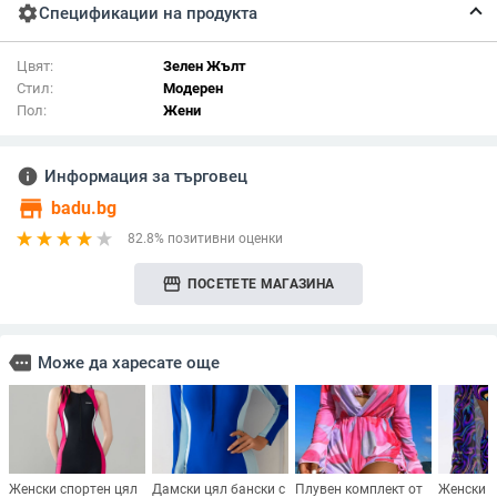
settings
Спецификации на продукта
Цвят:
Зелен Жълт
Стил:
Модерен
Пол:
Жени
info
Информация за търговец
store
badu.bg
82.8% позитивни оценки
storefront
ПОСЕТЕТЕ МАГАЗИНА
more
Може да харесате още
Женски спортен цял
Дамски цял бански с
Плувен комплект от
Женски