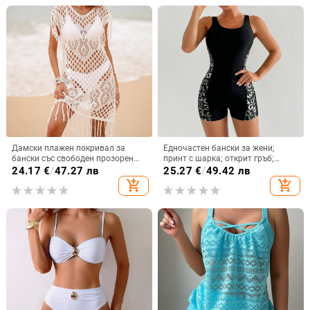
Дамски плажен покривал за
Едночастен бански за жени;
бански със свободен прозорен
принт с шарка; открит гръб;
дизайн и пискюли - имитирана
висока еластичност; подплънки
24.17
€
/
47.27 лв
25.27
€
/
49.42 лв
памучна тъкан, полиестрова
за бюст
add_shopping_cart
add_shopping_cart
подплата, тегло 151 г