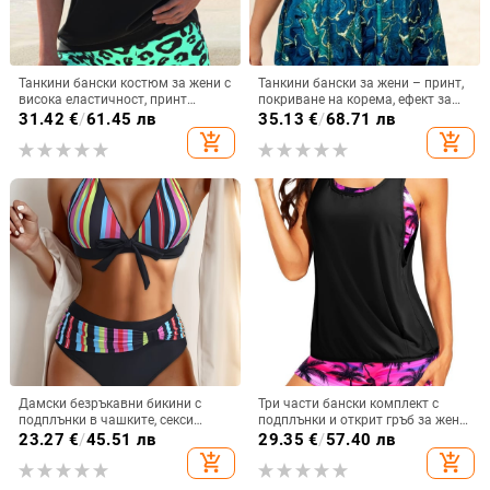
Танкини бански костюм за жени с
Танкини бански за жени – принт,
висока еластичност, принт
покриване на корема, ефект за
дизайн, полиестерна материя,
стягане, без ръкави, подплата за
31.42
€
/
61.45 лв
35.13
€
/
68.71 лв
подплатени чашки
бюста, полиестер 82%, тегло 200 г
add_shopping_cart
add_shopping_cart
Дамски безръкавни бикини с
Три части бански комплект с
подплънки в чашките, секси
подплънки и открит гръб за жени,
дизайн, полиестерна материя
полиестерен плат
23.27
€
/
45.51 лв
29.35
€
/
57.40 лв
(82% полиестер) и подплата
add_shopping_cart
add_shopping_cart
спандекс 18%, без метална опора,
за плуване