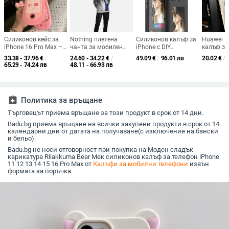
Силиконов кейс за
Nothing плетена
Силиконов калъф за
Huawei M
iPhone 16 Pro Max –
чанта за мобилен
iPhone с DIY
калъф за
сладък мотив с роза,
телефон за всички
изображения, инк-
естестве
33.38 - 37.96
€
/
24.60 - 34.22
€
/
49.09
€
/
96.01 лв
20.02
€
/
ударопоглъщащ
модели – 3D плетена
екран дизайн,
шарки,
65.29 - 74.24 лв
48.11 - 66.93 лв
естетика,
антипадане и горещо
електро
минималистичен
пресован метод
завършек
стил, полиестерно
против о
плетиво, защита от
съвмести
assignment_return
Политика за връщане
падане
поддърж
персона
Търговецът приема връщане за този продукт в срок от 14 дни.
Badu.bg приема връщане на всички закупени продукти в срок от 14
календарни дни от датата на получаване(с изключение на бански
и бельо).
Badu.bg не носи отговорност при покупка на Моден сладък
карикатура Rilakkuma Bear Мек силиконов калъф за телефон iPhone
11 12 13 14 15 16 Pro Max от
Калъфи за мобилни телефони
извън
формата за поръчка.