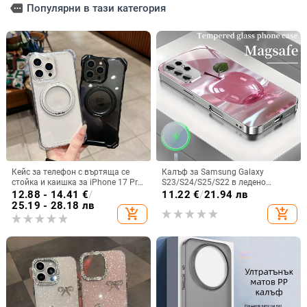
more
Популярни в тази категория
Кейс за телефон с въртяща се
Калъф за Samsung Galaxy
стойка и каишка за iPhone 17 Pro
S23/S24/S25/S22 в ледено
Max, 16, 15 и iPhone 11
кристално розово със стъклена
12.88 - 14.41
€
/
11.22
€
/
21.94 лв
повърхност и метално боядисано
25.19 - 28.18 лв
add_shopping_cart
add_shopping_cart
покритие