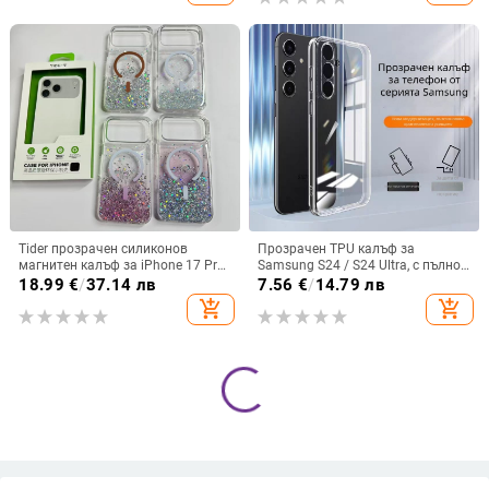
Tider прозрачен силиконов
Прозрачен TPU калъф за
магнитен калъф за iPhone 17 Pro
Samsung S24 / S24 Ultra, с пълно
Max, защита срещу падане,
покритие и защита на камерата
18.99
€
/
37.14 лв
7.56
€
/
14.79 лв
стилен дизайн
add_shopping_cart
add_shopping_cart