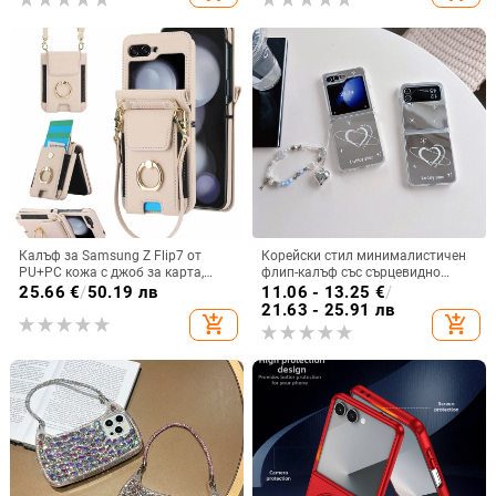
обработка
Калъф за Samsung Z Flip7 от
Корейски стил минималистичен
PU+PC кожа с джоб за карта,
флип-калъф със сърцевидно
пръстен за държане, еластичен
огледало за Samsung Galaxy Z
25.66
€
/
50.19 лв
11.06 - 13.25
€
/
държач за карти и кръстосана
Flip 3/4/5
21.63 - 25.91 лв
add_shopping_cart
add_shopping_cart
презрамка