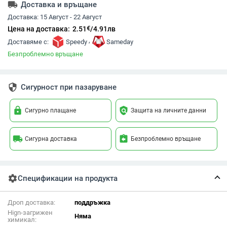
local_shipping
Доставка и връщане
Доставка:
15 Август - 22 Август
€
Цена на доставка:
2.51
/
4.91
лв
,
Доставяме с:
Speedy
Sameday
Безпроблемно връщане
security
Сигурност при пазаруване
lock
policy
Сигурно плащане
Защита на личните данни
local_shipping
assignment_return
Сигурна доставка
Безпроблемно връщане
settings
Спецификации на продукта
Дроп доставка:
поддръжка
Hign-загрижен
Няма
химикал: