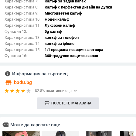
Характеристика 7:
Калъф за заден капак
Характеристика 8:
Калъф с перфектен дизайн на дупки
Характеристика 9:
Многоцветен калъф
Характеристика 10:
моден калъф
Характеристика 11:
Луксозен калъф
Функция 12:
5g калъф
Характеристика 13:
калъф за телефон
Характеристика 14:
калъф за iphone
Характеристика 15:
1:1 прецизна позиция на отвора
Функция 16:
360-градусов защитен капак
info
Информация за търговец
store
badu.bg
82.8% позитивни оценки
storefront
ПОСЕТЕТЕ МАГАЗИНА
more
Може да харесате още