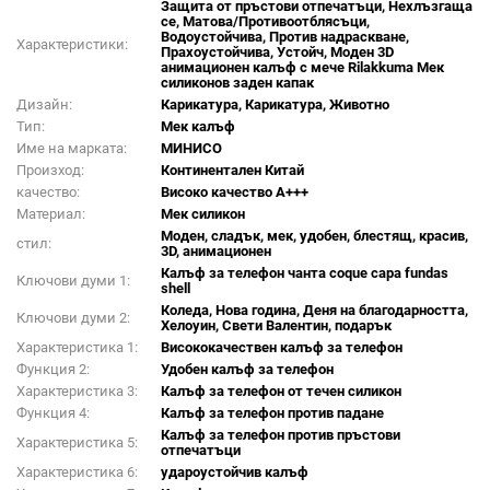
Защита от пръстови отпечатъци, Нехлъзгаща
се, Матова/Противоотблясъци,
Водоустойчива, Против надраскване,
Характеристики:
Прахоустойчива, Устойч, Моден 3D
анимационен калъф с мече Rilakkuma Мек
силиконов заден капак
Дизайн:
Карикатура, Карикатура, Животно
Тип:
Мек калъф
Име на марката:
МИНИСО
Произход:
Континентален Китай
качество:
Високо качество A+++
Материал:
Мек силикон
Моден, сладък, мек, удобен, блестящ, красив,
стил:
3D, анимационен
Калъф за телефон чанта coque capa fundas
Ключови думи 1:
shell
Коледа, Нова година, Деня на благодарността,
Ключови думи 2:
Хелоуин, Свети Валентин, подарък
Характеристика 1:
Висококачествен калъф за телефон
Функция 2:
Удобен калъф за телефон
Характеристика 3:
Калъф за телефон от течен силикон
Функция 4:
Калъф за телефон против падане
Калъф за телефон против пръстови
Характеристика 5:
отпечатъци
Характеристика 6:
удароустойчив калъф