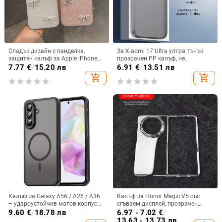
Сладък дизайн с панделка,
За Xiaomi 17 Ultra ултра тънък
защитен калъф за Apple iPhone
прозрачен PP калъф, не
11–15 Pro Max, пълен обхват
пожълтява, матиран финиш и
7.77
€
/
15.20 лв
6.91
€
/
13.51 лв
гофриран модел
add_shopping_cart
add_shopping_cart
Калъф за Galaxy A56 / A26 / A36
Калъф за Honor Magic V5 със
– удароустойчив матов корпус
сгъваем дисплей, прозрачен,
от PC+TPU с текстура на кожа
лъскав, PC материал
9.60
€
/
18.78 лв
6.97 - 7.02
€
/
13.63 - 13.73 лв