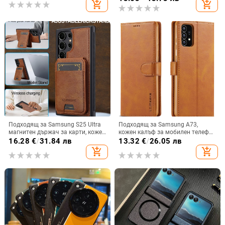
add_shopping_cart
add_shopping_cart
Подходящ за Samsung S25 Ultra
Подходящ за Samsung A73,
магнитен държач за карти, кожен
кожен калъф за мобилен телефон
калъф S24Plus, защитен калъф,
A36/A16, калъф за мобилен
16.28
€
/
31.84 лв
13.32
€
/
26.05 лв
разделен на части, калъф за
телефон A26/A56, флип калъф,
add_shopping_cart
add_shopping_cart
мобилен телефон Samsung
защитен калъф, невидима скоба.