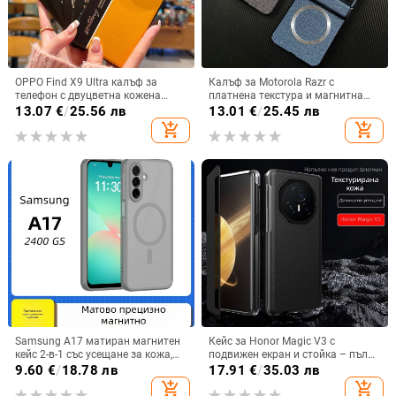
OPPO Find X9 Ultra калъф за
Калъф за Motorola Razr с
телефон с двуцветна кожена
платнена текстура и магнитна
текстура и флуоресцентни линии,
панта, флип
13.07
€
/
25.56 лв
13.01
€
/
25.45 лв
GT8Pro защитен калъф
add_shopping_cart
add_shopping_cart
Samsung A17 матиран магнитен
Кейс за Honor Magic V3 с
кейс 2-в-1 със усещане за кожа,
подвижен екран и стойка – пълна
удароустойчива обвивка от
защита, удароустойчив, против
9.60
€
/
18.78 лв
17.91
€
/
35.03 лв
PC+TPU, цветове: розово,
износване, материал PC +
add_shopping_cart
add_shopping_cart
червено, лилаво, синьо, черно
имитационна кожа, прецизна