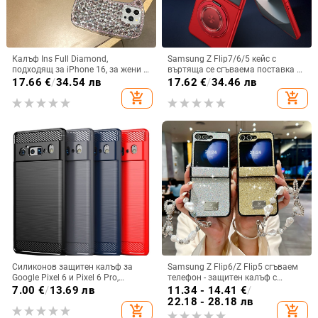
Калъф Ins Full Diamond,
Samsung Z Flip7/6/5 кейс с
подходящ за iPhone 16, за жени с
въртяща се сгъваема поставка и
14-инчова личност, огледална
магнитна скоба, 360° въртене,
17.66
€
/
34.54 лв
17.62
€
/
34.46 лв
рамка с 13 големи отвора и
защита при изпускане,
add_shopping_cart
add_shopping_cart
електролитно покритие, с
поликарбонатен корпус
диаманти Ins Full Diamond.
Силиконов защитен калъф за
Samsung Z Flip6/Z Flip5 сгъваем
Google Pixel 6 и Pixel 6 Pro,
телефон - защитен калъф с
съвместим с Pixel 7a, пълна
блестяща гривна
7.00
€
/
13.69 лв
11.34 - 14.41
€
/
защита
22.18 - 28.18 лв
add_shopping_cart
add_shopping_cart