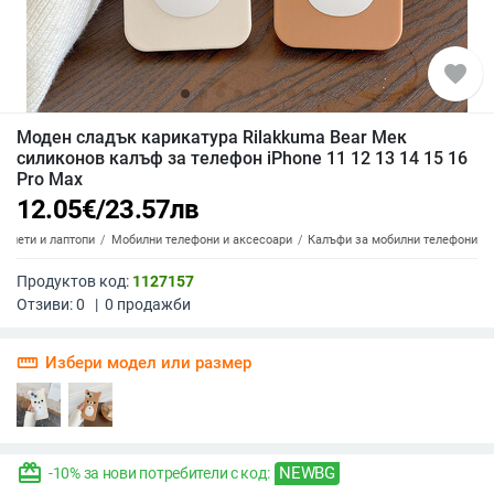
favorite
Моден сладък карикатура Rilakkuma Bear Мек
силиконов калъф за телефон iPhone 11 12 13 14 15 16
Pro Max
12.05
€
/
23.57
лв
аблети и лаптопи
Мобилни телефони и аксесоари
Калъфи за мобилни телефони
Продуктов код:
1127157
Отзиви:
0
|
0
продажби
straighten
Избери модел или размер
redeem
NEWBG
-10% за нови потребители с код: