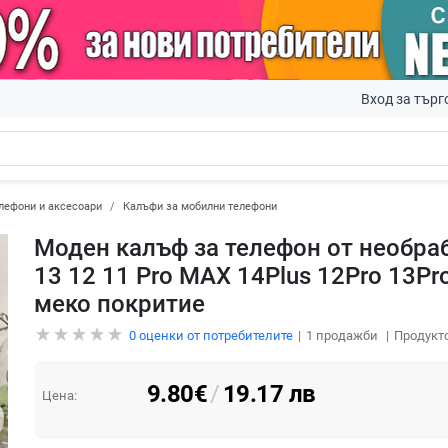
Вход за търг
лефони и аксесоари
Калъфи за мобилни телефони
Моден калъф за телефон от необраб
13 12 11 Pro MAX 14Plus 12Pro 13P
меко покритие
0
оценки от потребителите
1
продажби
Продукто
9.80
€
/
19.17
лв
Цена: