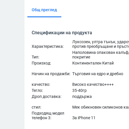
Общ преглед
Спецификации на продукта
Луксозен, ултра тънък, удар
Характеристика:
против преобръщане и пръсто
Наполовина опакован калъф,
Тип:
покритие
Произход:
Континентален Китай
Начин на продажби:
Търговия на едро и дребно
качество:
Високо качество++++
Тегло:
35-40гр
Дроп доставка:
поддържа
стил:
Мек обикновен силиконов ка
Подходящ модел
телефон 3:
За iPhone 11