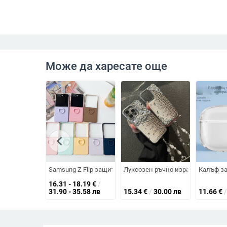
Може да харесате още
chevron_left
Samsung Z Flip защитен калъф с голям прозорец и пръст
Луксозен ръчно изработен калъф
Калъф за
16.31 - 18.19
€
/
31.90 - 35.58 лв
15.34
€
/
30.00 лв
11.66
€
/