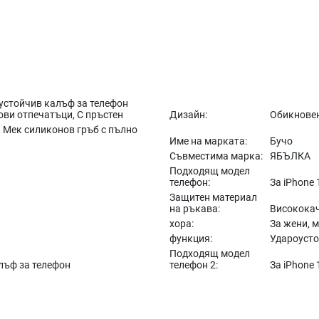
оустойчив калъф за телефон
ви отпечатъци, С пръстен
Дизайн:
Обикнове
 Мек силиконов гръб с пълно
Име на марката:
Бучо
Съвместима марка:
ЯБЪЛКА
Подходящ модел
телефон:
За iPhone 
Защитен материал
на ръкава:
Висококач
хора:
За жени, 
функция:
Удароуст
Подходящ модел
лъф за телефон
телефон 2:
За iPhone 