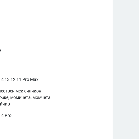
н
14 13 12 11 Pro Max
ествен мек силикон
мъже, момичета, момчета
ойчив
14 Pro