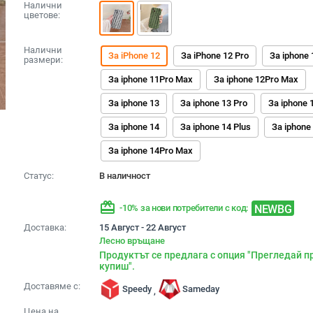
Налични
цветове:
Налични
За iPhone 12
За iPhone 12 Pro
За iphone 
размери:
За iphone 11Pro Max
За iphone 12Pro Max
За iphone 13
За iphone 13 Pro
За iphone 
За iphone 14
За iphone 14 Plus
За iphone
За iphone 14Pro Max
Статус:
В наличност
redeem
NEWBG
-10% за нови потребители с код:
Доставка:
15 Август - 22 Август
Лесно връщане
Продуктът се предлага с опция "Прегледай п
купиш".
Доставяме с:
Speedy
Sameday
,
Цена на