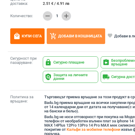
доставка:
2.51
€
/
4.91
лв
remove
add
Количество:
1
local_mall
add_shopping_cart
favorite
Добави в 
КУПИ СЕГА
ДОБАВИ В КОШНИЦАТА
Сигурност при
Безпроблем
lock
assignment_return
Сигурно плащане
пазаруване:
връщане
Защита на личните
policy
local_shipping
Сигурна дос
данни
Политика за
Търговецът приема връщане за този продукт в сро
връщане:
Badu.bg приема връщане на всички закупени прод
от 14 календарни дни от датата на получаване(с
на бански и бельо).
Badu.bg не носи отговорност при покупка на Моде
телефон от необработен вълнен плат за iphone 14 
MAX 14Plus 12Pro 13Pro 14 Pro MAX мек силикон
покритие от
Калъфи за мобилни телефони
извън ф
поръчка.