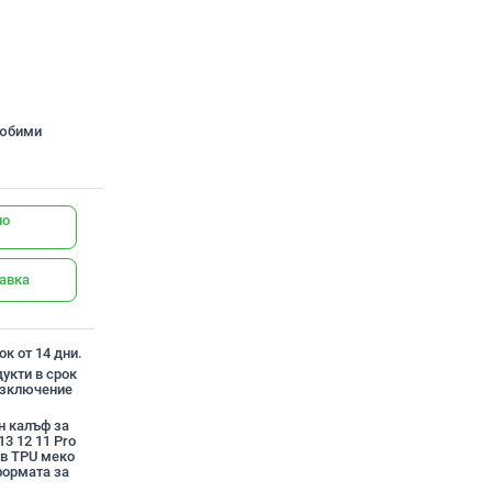
любими
но
тавка
к от 14 дни.
укти в срок
 изключение
н калъф за
13 12 11 Pro
ов TPU меко
ормата за