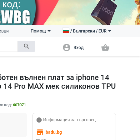
овци
Помощ
/
Български
/
EUR
search
account_circle
shopping_basket
Вход
отен вълнен плат за iphone 14
ro 14 Pro MAX мек силиконов TPU
в код:
607071
info
Информация за търговец
store
badu.bg