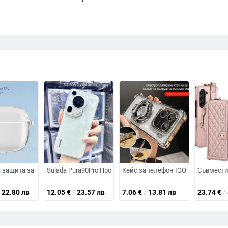
ен за държане, релефен филм, разсейване на топлината и защита от из
 за телефон с крокодилски модел и кристали, PU кожа, електроплакира
 защита за Ruiliang TWST19 безжични Bluetooth слушалки – прозрачен T
Sulada Pura90Pro Прозрачен TPU кейс за Huawei Mate80 
Кейс за телефон IQOO 12 Pro Vivo
Съвместим
22.80 лв
12.05
€
/
23.57 лв
7.06
€
/
13.81 лв
23.74
€
/