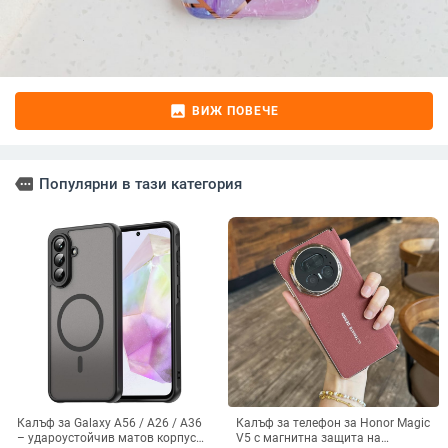
image
ВИЖ ПОВЕЧЕ
more
Популярни в тази категория
Калъф за Galaxy A56 / A26 / A36
Калъф за телефон за Honor Magic
– удароустойчив матов корпус
V5 с магнитна защита на