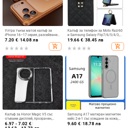
Ултра тънък матов калъф за
Калъф за телефон за Moto Razr60
iPhone 16–17 серия, разсейване
и Samsung Galaxy Flip7/6/5/4/3,
на топлината, пълно покритие,
сгъваем с пръстен, защита от
7.20
€
/
14.08 лв
19.66
€
/
38.45 лв
удароустойчив и устойчив на
изпускане, минималистичен PU
add_shopping_cart
add_shopping_cart
отпечатъци
кожен калъф, ръчна изработка
Калъф за Honor Magic V5 със
Samsung A17 матиран магнитен
сгъваем дисплей, прозрачен,
кейс 2-в-1 със усещане за кожа,
лъскав, PC материал
удароустойчива обвивка от
6.97 - 7.02
€
/
9.60
€
/
18.78 лв
PC+TPU, цветове: розово,