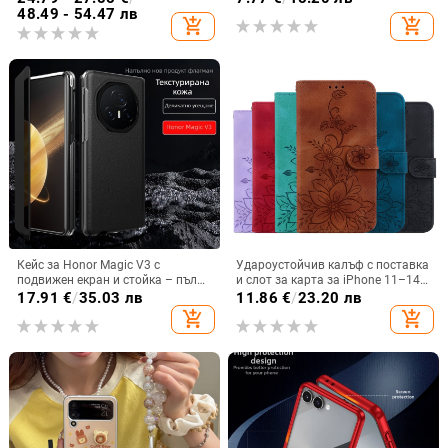
запечатан
48.49 - 54.47 лв
add_shopping_cart
add_shopping_cart
Кейс за Honor Magic V3 с
Удароустойчив калъф с поставка
подвижен екран и стойка – пълна
и слот за карта за iPhone 11–14
защита, удароустойчив, против
Pro Max, изкуствена кожа,
17.91
€
/
35.03 лв
11.86
€
/
23.20 лв
износване, материал PC +
релефна украса
add_shopping_cart
add_shopping_cart
имитационна кожа, прецизна
обработка