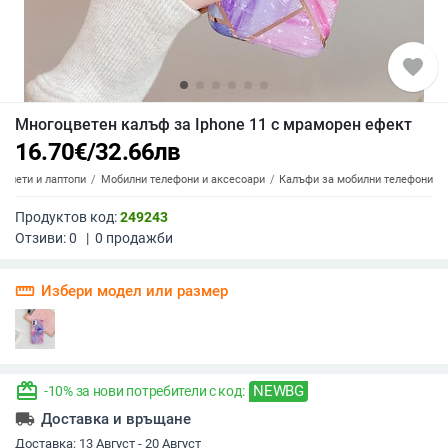
favorite
Многоцветен калъф за Iphone 11 с мраморен ефект
16.70
€
/
32.66
лв
аблети и лаптопи
Мобилни телефони и аксесоари
Калъфи за мобилни телефони
Продуктов код:
249243
Отзиви:
0
|
0
продажби
straighten
Избери модел или размер
redeem
NEWBG
-10% за нови потребители с код:
local_shipping
Доставка и връщане
Доставка:
13 Август - 20 Август