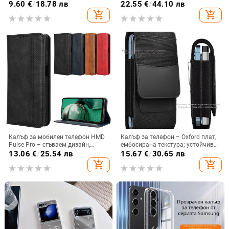
от PC+TPU с текстура на кожа
централната ос, пълна защита на
9.60
€
/
18.78 лв
22.55
€
/
44.10 лв
обектива, кожа,
add_shopping_cart
add_shopping_cart
електроплатиране, защита срещу
изпускане
Калъф за мобилен телефон HMD
Калъф за телефон – Oxford плат,
Pulse Pro – сгъваем дизайн,
ембосирана текстура; устойчив
магнитно задържане, джоб за
на износ и изпадане, против
13.06
€
/
25.54 лв
15.67
€
/
30.65 лв
карти, TPU кожа, удароустойчив
отпечатъци; съвместим с iPhone
add_shopping_cart
add_shopping_cart
12, iPhone 13, iPhone 14 и други