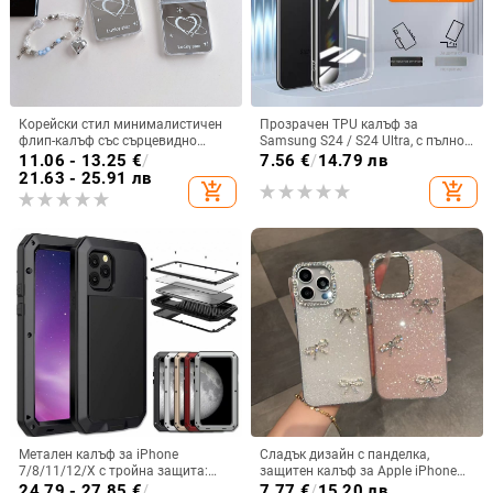
Корейски стил минималистичен
Прозрачен TPU калъф за
флип-калъф със сърцевидно
Samsung S24 / S24 Ultra, с пълно
огледало за Samsung Galaxy Z
покритие и защита на камерата
11.06 - 13.25
€
/
7.56
€
/
14.79 лв
Flip 3/4/5
21.63 - 25.91 лв
add_shopping_cart
add_shopping_cart
Метален калъф за iPhone
Сладък дизайн с панделка,
7/8/11/12/X с тройна защита:
защитен калъф за Apple iPhone
удароустойчив, прахоустойчив и
11–15 Pro Max, пълен обхват
24.79 - 27.85
€
/
7.77
€
/
15.20 лв