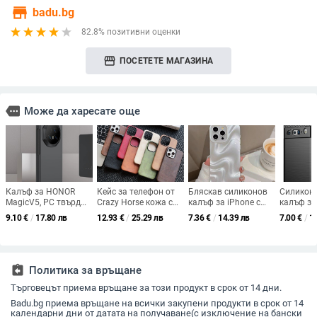
store
badu.bg
82.8% позитивни оценки
storefront
ПОСЕТЕТЕ МАГАЗИНА
more
Може да харесате още
Калъф за HONOR
Кейс за телефон от
Бляскав силиконов
Силикон
MagicV5, PC твърд
Crazy Horse кожа с
калъф за iPhone с
калъф за 
корпус, матов
магнит за iPhone
водни вълни –
6 и Pixel 
9.10
€
/
17.80 лв
12.93
€
/
25.29 лв
7.36
€
/
14.39 лв
7.00
€
/
1
финиш,
12/12 Pro/12 Pro
защита от изпускане
съвместим
удароустойчив,
Max, 13/13 Pro/13
пълна з
антиотпечатъци,
Pro Max, 14/14
инжекционно
Pro/14 Pro Max и 14
формован
Max
assignment_return
Политика за връщане
Търговецът приема връщане за този продукт в срок от 14 дни.
Badu.bg приема връщане на всички закупени продукти в срок от 14
календарни дни от датата на получаване(с изключение на бански