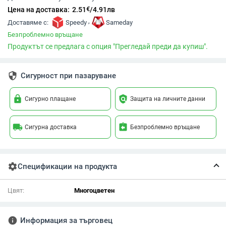
€
Цена на доставка:
2.51
/
4.91
лв
,
Доставяме с:
Speedy
Sameday
Безпроблемно връщане
Продуктът се предлага с опция "Прегледай преди да купиш".
security
Сигурност при пазаруване
lock
policy
Сигурно плащане
Защита на личните данни
local_shipping
assignment_return
Сигурна доставка
Безпроблемно връщане
settings
Спецификации на продукта
Цвят:
Многоцветен
info
Информация за търговец