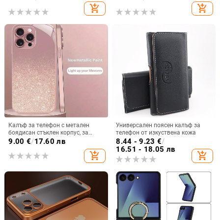
държач за карти и кръстосана
разделен на части, калъф за
add_shopping_cart
add_shopping_cart
презрамка
мобилен телефон Samsung
Калъф за телефон с метален
Универсален поясен калъф за
боядисан стъклен корпус, за
телефон от изкуствена кожа
iPhone 11–14 Pro Max,
9.00
€
/
17.60 лв
8.44 - 9.23
€
/
охлаждане, модел YK263
16.51 - 18.05 лв
add_shopping_cart
add_shopping_cart