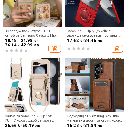
3D сладък карикатурен TPU
Samsung Z Flip7/6/5 кейс с
калъф за Samsung Galaxy Z Flip
въртяща се сгъваема поставка и
6/3/4, защита срещу изпускане,
магнитна скоба, 360° въртене,
18.48 - 21.98
€
/
17.62
€
/
34.46 лв
корейски стил
защита при изпускане,
36.14 - 42.99 лв
add_shopping_cart
add_shopping_cart
поликарбонатен корпус
Калъф за Samsung Z Flip7 от
Подходящ за Samsung S25 Ultra
PU+PC кожа с джоб за карта,
магнитен държач за карти, кожен
пръстен за държане, еластичен
калъф S24Plus, защитен калъф,
25.66
€
/
50.19 лв
16.28
€
/
31.84 лв