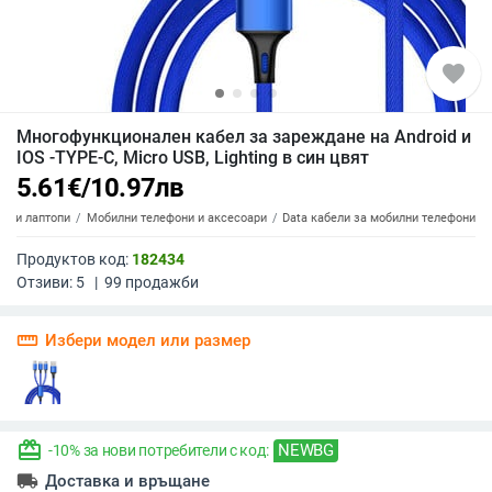
favorite
Многофункционален кабел за зареждане на Android и
IOS -TYPE-C, Micro USB, Lighting в син цвят
5.61
€
/
10.97
лв
ти и лаптопи
Мобилни телефони и аксесоари
Data кабели за мобилни телефони
Продуктов код:
182434
Отзиви:
5
|
99
продажби
straighten
Избери модел или размер
redeem
NEWBG
-10% за нови потребители с код:
local_shipping
Доставка и връщане