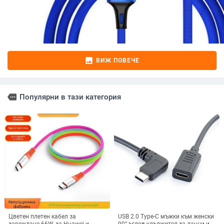
image
ВИЖ ПОВЕЧЕ
more
Популярни в тази категория
Цветен плетен кабел за
USB 2.0 Type-C мъжки към женски
зареждане 66W, за Huawei и
90° ъглов удължител за данни и