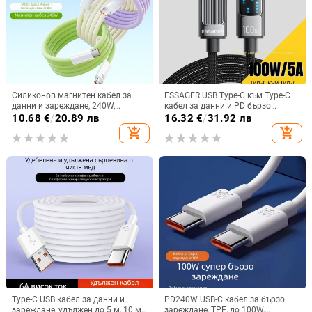
Силиконов магнитен кабел за
ESSAGER USB Type-C към Type-C
данни и зареждане, 240W,
кабел за данни и PD бързо
Lightning и Type-C, единичен
зареждане, 100W, за телефон,
10.68
€
/
20.89 лв
16.32
€
/
31.92 лв
конектор
таблет и лаптоп, дължина 1–2 м
add_shopping_cart
add_shopping_cart
Type-C USB кабел за данни и
PD240W USB-C кабел за бързо
зареждане, удължен до 5 м, 10 м
зареждане, TPE, до 100W,