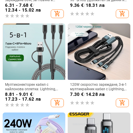
Apple, USB-C и Lightning, бързо
зареждане – силикон, едно
6.31 - 7.68
€
/
9.36
€
/
18.31 лв
зареждане
гнездо, интерфейс 22041
12.34 - 15.02 лв
add_shopping_cart
add_shopping_cart
Мултиконекторен кабел с
120W скоростно зареждане, 3-в-1
найлонова оплетка: Lightning,
мултикрайник кабел с Lightning,
Micro-USB и USB-C; PD бързо
Micro-USB и Type-C за iPhone,
8.81 - 9.01
€
/
7.30
€
/
14.28 лв
зареждане; дължина 1-2 м;
Huawei и USB-C устройства,
17.23 - 17.62 лв
add_shopping_cart
add_shopping_cart
съвместим с iPhone и Huawei.
дължина 1-2 м, черен