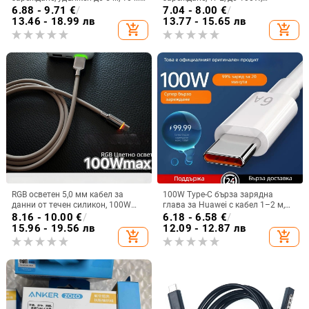
удължителен кабел за мобилни
съвместим с Huawei/Honor
6.88 - 9.71
€
/
7.04 - 8.00
€
/
телефони и охранителни камери
телефони и iPad таблети
13.46 - 18.99 лв
13.77 - 15.65 лв
add_shopping_cart
add_shopping_cart
RGB осветен 5,0 мм кабел за
100W Type-C бърза зарядна
данни от течен силикон, 100W
глава за Huawei с кабел 1–2 м,
бързо зареждане, съвместим с
бял силиконов корпус
8.16 - 10.00
€
/
6.18 - 6.58
€
/
Huawei и iPhone 15/16
15.96 - 19.56 лв
12.09 - 12.87 лв
add_shopping_cart
add_shopping_cart