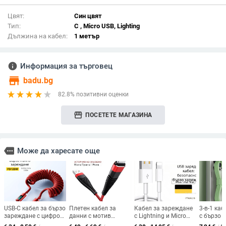
Цвят:
Син цвят
Тип:
C , Micro USB, Lighting
Дължина на кабел:
1 метър
info
Информация за търговец
store
badu.bg
82.8% позитивни оценки
storefront
ПОСЕТЕТЕ МАГАЗИНА
more
Може да харесате още
USB-C кабел за бързо
Плетен кабел за
Кабел за зареждане
3-в-1 каб
зареждане с цифров
данни с мотив
с Lightning и Micro
с бързо 
дисплей, Type-C
русалка, дължина 1
USB интерфейси,
Lightning