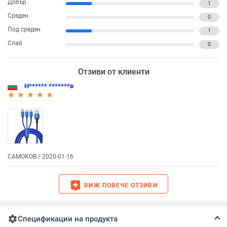
Добър
1
Среден
0
Под среден
1
Слаб
0
Отзиви от клиенти
Н****** *******в
star_rate
star_rate
star_rate
star_rate
star_rate
САМОКОВ / 2020-01-16
assistant
ВИЖ ПОВЕЧЕ ОТЗИВИ
settings
Спецификации на продукта