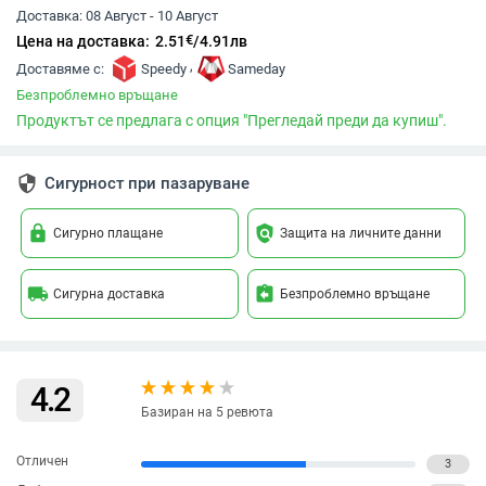
Доставка:
08 Август - 10 Август
€
Цена на доставка:
2.51
/
4.91
лв
,
Доставяме с:
Speedy
Sameday
Безпроблемно връщане
Продуктът се предлага с опция "Прегледай преди да купиш".
security
Сигурност при пазаруване
lock
policy
Сигурно плащане
Защита на личните данни
local_shipping
assignment_return
Сигурна доставка
Безпроблемно връщане
4.2
Базиран на 5 ревюта
Отличен
3