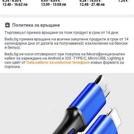
6.34 - 8.50
€
/
6.49 - 6.69
€
/
6.38 - 14.05
€
/
7.24
€
/
1
интерфейс, 120W,
м, бързо зареждане,
дължина 1–2 м,
Type-C, 
12.40 - 16.62 лв
12.69 - 13.08 лв
12.48 - 27.48 лв
плетен кабел, една
USB-C / Lightning /
автоматично
м, макси
глава
Micro USB
изключване, TPE
A, PVC ка
материал,
цвята
максимална
assignment_return
Политика за връщане
мощност 12 W.
Търговецът приема връщане за този продукт в срок от 14 дни.
Badu.bg приема връщане на всички закупени продукти в срок от 14
календарни дни от датата на получаване(с изключение на бански
и бельо).
Badu.bg не носи отговорност при покупка на Многофункционален
кабел за зареждане на Android и IOS -TYPE-C, Micro USB, Lighting в
син цвят от
Data кабели за мобилни телефони
извън формата за
поръчка.