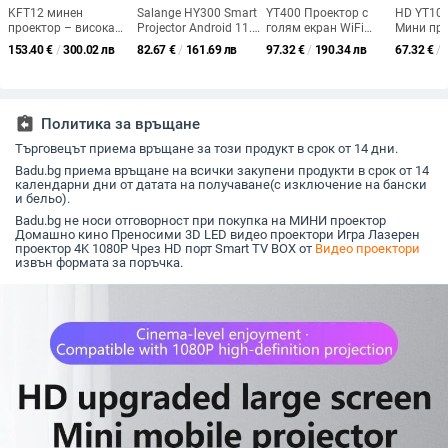
KFT12 минен
Salange HY300 Smart
YT400 Проектор с
HD YT100
проектор – висока
Projector Android 11.0
голям екран WiFi
Мини пр
универсалност, ясно
MINI Portable 5G WIFI
Android IOS Mobile
проектор
153.40
€
/
300.02 лв
82.67
€
/
161.69 лв
97.32
€
/
190.34 лв
67.32
€
/
изображение
Home Cinema 720P
Същият екран Филм
на откри
за SAMSUNG Apple
Развлечения HD
домашно
Outdoor 1080P 4K
Прожекция
възможн
Movie HDMI
Домашно кино
смартфо
Спалня
огледал
assignment_return
Политика за връщане
Търговецът приема връщане за този продукт в срок от 14 дни.
Badu.bg приема връщане на всички закупени продукти в срок от 14
календарни дни от датата на получаване(с изключение на бански
и бельо).
Badu.bg не носи отговорност при покупка на МИНИ проектор
Домашно кино Преносими 3D LED видео проектори Игра Лазерен
проектор 4K 1080P Чрез HD порт Smart TV BOX от
Видео проектори
извън формата за поръчка.