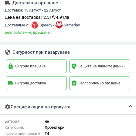
local_shipping
Доставка и връщане
Доставка:
15 Август - 22 Август
€
Цена на доставка:
2.51
/
4.91
лв
,
Доставяме с:
Speedy
Sameday
Безпроблемно връщане
security
Сигурност при пазаруване
lock
policy
Сигурно плащане
Защита на личните данни
local_shipping
assignment_return
Сигурна доставка
Безпроблемно връщане
settings
Спецификации на продукта
Батерия:
не
Категория:
Проектори
Проективен режим:
Т4