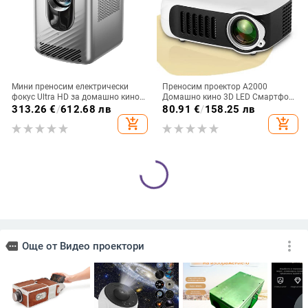
Мини преносим електрически
Преносим проектор A2000
фокус Ultra HD за домашно кино
Домашно кино 3D LED Смартфон
4K проектор Проектор за
Телевизор Лазерен прожектор
313.26
€
/
612.68 лв
80.91
€
/
158.25 лв
домашен екран
Мини проектор за Full HD 1080P
add_shopping_cart
add_shopping_cart
видео кино
Salange YG300 Мини проектор
YT400 Проектор с голям екран
LED проектор LCD проектор
WiFi Android IOS Mobile Същият