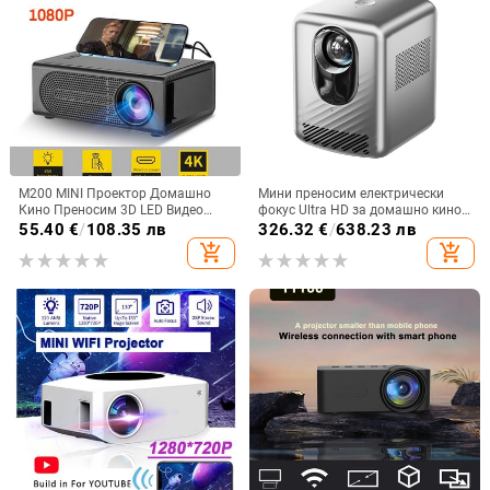
M200 MINI Проектор Домашно
Мини преносим електрически
Кино Преносим 3D LED Видео
фокус Ultra HD за домашно кино
Проектори Игра Лазерен
4K проектор Проектор за
55.40
€
/
108.35 лв
326.32
€
/
638.23 лв
Прожектор 4K 1080P Чрез HD
домашен екран за мобилен
add_shopping_cart
add_shopping_cart
Порт Smart TV BOX
телефон