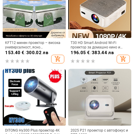
KFT12 минен проектор – висока
T30 HD Smart Android Wi-Fi
универсалност, ясно
проектор за домашно кино и
изображение
спалня
153.40
€
/
300.02 лв
196.05
€
/
383.44 лв
add_shopping_cart
add_shopping_cart
DITONG Hy300 Plus проектор 4K
2025 P21 проектор с автофокус и