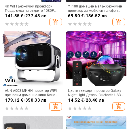
4K WIFI Безжични проектори
YT100 домашен малък безжичен
Поддръжка на открито 1080P
проектор за мобилен телефон
Мини проектори 360 Домашно
външен проектор, акумулаторно
141.85
€
/
277.43 лв
69.80
€
/
136.52 лв
кино Кино HDMI Smart Tv За IOS
захранване съкровище
add_shopping_cart
add_shopping_cart
XIAOMI SAMSUNG
AUN A003 МИНИ проектор WIFI
Цветен звезден проектор Galaxy
преносим домашно кино Кино
Night Light Детски Bluetooth USB
проектор Smart TV Sync Android
музикален плейър Star NightLight
179.12
€
/
350.33 лв
14.52
€
/
28.40 лв
телефон LED проектори за 4k
Романтичен проектор Нощна
add_shopping_cart
add_shopping_cart
филм
лампа Подарък