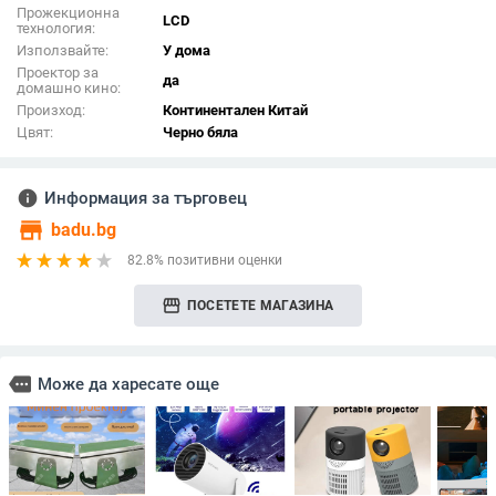
Прожекционна
LCD
технология:
Използвайте:
У дома
Проектор за
да
домашно кино:
Произход:
Континентален Китай
Цвят:
Черно бяла
info
Информация за търговец
store
badu.bg
82.8% позитивни оценки
storefront
ПОСЕТЕТЕ МАГАЗИНА
more
Може да харесате още