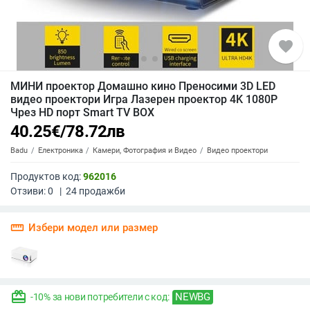
favorite
МИНИ проектор Домашно кино Преносими 3D LED
видео проектори Игра Лазерен проектор 4K 1080P
Чрез HD порт Smart TV BOX
40.25
€
/
78.72
лв
Badu
Електроника
Камери, Фотография и Видео
Видео проектори
Продуктов код:
962016
Отзиви:
0
|
24
продажби
straighten
Избери модел или размер
redeem
NEWBG
-10% за нови потребители с код: