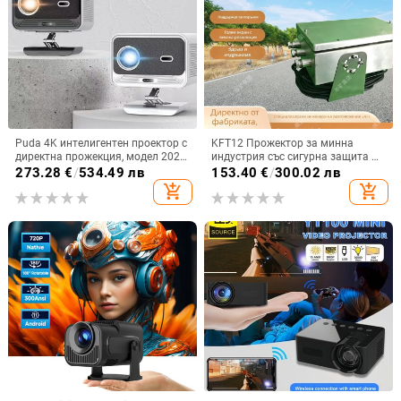
Puda 4K интелигентен проектор с
KFT12 Прожектор за минна
директна прожекция, модел 2025,
индустрия със сигурна защита –
55W, Guangdong
HD голям екран, здрав и
273.28
€
/
534.49 лв
153.40
€
/
300.02 лв
издръжлив
add_shopping_cart
add_shopping_cart