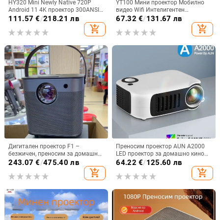
HY320 Mini Newly Native 720P
YT100 Мини проектор Мобилно
Android 11 4K проектор 300ANSI
видео Wifi Интелигентен
Wifi6 BT5.0 Cinema Outdoor
преносим домашно кино
111.57
€
/
218.21 лв
67.32
€
/
131.67 лв
Portable 180° Rotable Projector
Безжичен мултиекран за iPhone
add_shopping_cart
add_shopping_cart
Android Кино Детски подарък
Дигитален проектор F1 –
Преносим проектор AUN A2000
безжичен, преносим за домашно
LED проектор за домашно кино
кино, резолюция 720P, режим на
Мини кино Smart TV Beamer
243.07
€
/
475.40 лв
64.22
€
/
125.60 лв
прожекция: всички, тегло 1,58 кг
Поддръжка на 1080P Full HD
add_shopping_cart
add_shopping_cart
филми