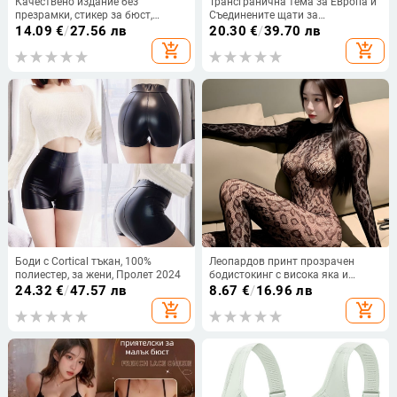
Качествено издание без
Трансгранична тема за Европа и
презрамки, стикер за бюст,
Съединените щати за
неплъзгащо се бельо, сватбена
експлозивна висококачествена
14.09
€
/
27.56 лв
20.30
€
/
39.70 лв
рокля, без следи, секси, голям
гладка текстура, събрана със
add_shopping_cart
add_shopping_cart
гръб, събиране, скрито
стоманен пръстен против
увисване на сутиен
Боди с Cortical тъкан, 100%
Леопардов принт прозрачен
полиестер, за жени, Пролет 2024
бодистокинг с висока яка и
открит гръб, полиестер 80–90%,
24.32
€
/
47.57 лв
8.67
€
/
16.96 лв
за жени
add_shopping_cart
add_shopping_cart