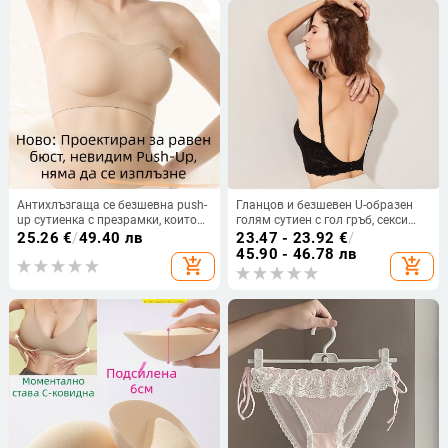
Антихлъзгаща се безшевна push-
Гланцов и безшевен U-образен
up сутиенка с презрамки, които
голям сутиен с гол гръб, секси
се свалят, странична опора за
бельо с повдигащ ефект, дамски
25.26
€
/
49.40 лв
23.47 - 23.92
€
/
малък бюст, невидим дизайн
дантелен невидим сутиен 90CD
45.90 - 46.78 лв
add_shopping_cart
add_shopping_cart
95CD