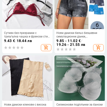
Сутиен без презрамки с
Нови дамски бельо безшевни
триъгълна чашка и френски стил,
симулационни дънки,
без банели, регулируеми
трансгранични европейски и
9.43
€
/
18.44 лв
9.85 - 11.02
€
/
презрамки, с катарама и
американски размери, талия,
19.26 - 21.55 лв
add_shopping_cart
add_shopping_cart
подплънки за гърди
еластични дишащи, удобни
клинове
Нови дамски клинове с висока
Силиконови подплънки за бански