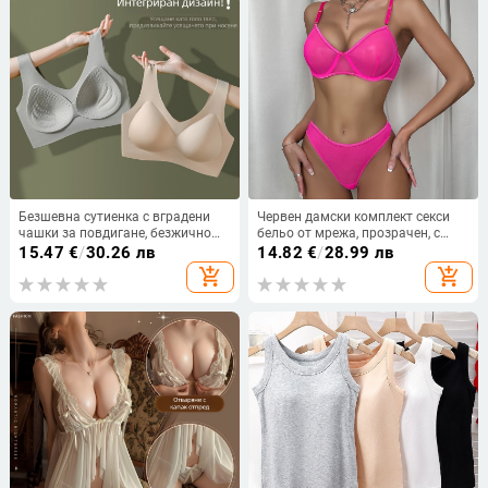
Безшевна сутиенка с вградени
Червен дамски комплект секси
чашки за повдигане, безжично
бельо от мрежа, прозрачен, с
прилепване и оформяне на
банели, 2 части
15.47
€
/
30.26 лв
14.82
€
/
28.99 лв
страничните гърди, тънка и
add_shopping_cart
add_shopping_cart
дишаща