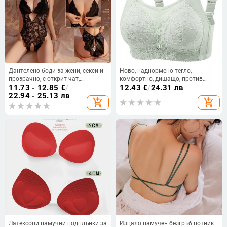
Дантелено боди за жени, секси и
Ново, наднормено тегло,
прозрачно, с открит чат,
комфортно, дишащо, против
полиестер 80–90%, пролет 2025
бягане, леко, без тръбички, без
11.73 - 12.85
€
/
12.43
€
/
24.31 лв
стоманени пръстени, красив гръб,
22.94 - 25.13 лв
add_shopping_cart
add_shopping_cart
сутиен без стоманени пръстени
Латексови памучни подплънки за
Изцяло памучен безгръб потник