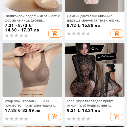
Силиконови подплънки за бюст, с
Дамски дантелени бикини с
форма на яйце, дебели,
дишаща мрежеста тъкан, ниска
самозалепващи, дишащи,
талия, основен материал:
7.31 - 8.73
€
/
8.12
€
/
15.88 лв
невидими
найлон, подплата: 100% памук
14.30 - 17.07 лв
add_shopping_cart
add_shopping_cart
Wrap Bra/Bandeau | 80–90%
Long Night леопардов принт:
полиестер | Триъгълна чашка |
открит гръб бодистокинг с
Дишаща, безшевна, повдигаща,
чорапи и мрежест дизайн –
17.38
€
/
33.99 лв
9.31
€
/
18.21 лв
термална, дълбок гръб, сладък
дамско бельо
add_shopping_cart
add_shopping_cart
стил