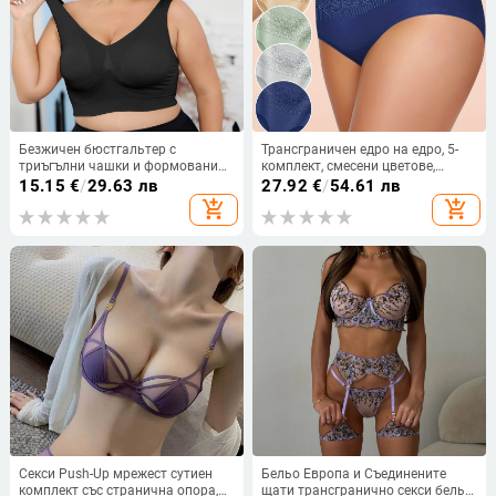
Безжичен бюстгальтер с
Трансграничен едро на едро, 5-
триъгълни чашки и формовани
комплект, смесени цветове,
чашки, стил жилет, безшевен,
трансгранично бельо с голям
15.15
€
/
29.63 лв
27.92
€
/
54.61 лв
главен материал: найлон 90–95%
размер, висока талия, контрол на
add_shopping_cart
add_shopping_cart
корема, дамски бикини,
европейски и американски
размери
Секси Push-Up мрежест сутиен
Бельо Европа и Съединените
комплект със странична опора,
щати трансгранично секси бельо