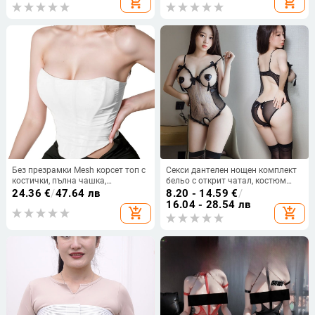
add_shopping_cart
add_shopping_cart
Без презрамки Mesh корсет топ с
Секси дантелен нощен комплект
костички, пълна чашка,
бельо с открит чатал, костюм
оформяне на тялото,
камериерка за ролеви игри
24.36
€
/
47.64 лв
8.20 - 14.59
€
/
регулируема панделка
16.04 - 28.54 лв
add_shopping_cart
add_shopping_cart