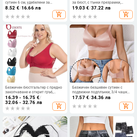
сутиен 6 см, удебелени за
за бюст, с тънки презрамки,
събиране на малък бюст,
пълна чашка, дишащ дизайн
8.52
€
/
16.66 лв
19.03
€
/
37.22 лв
подчертаващи красотата на
add_shopping_cart
add_shopping_cart
гърба, резервни гъбени вложки,
секси събиране
Безжичен бюстгальтер с предно
Безжичен безшевен сутиен с
закопчаване и открит гръб,
подвижни подплънки, 3/4 чашка,
дишащ и удобен; чашка 3/4 с
сменяеми двойни презрамки и
16.39 - 16.75
€
/
17.57
€
/
34.36 лв
чаши от спондж; основна
четириредово закопчаване отзад
32.06 - 32.76 лв
add_shopping_cart
add_shopping_cart
материя: нейлон с 50–70%
еластан; подплата: еластан 30–
50%