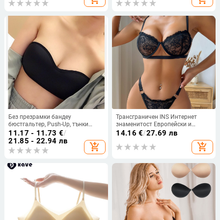
Без презрамки бандеу
Трансграничен INS Интернет
бюстгальтер, Push-Up, тънки
знаменитост Европейски и
чашки, найлонова материя,
американски дантелен бродиран
11.17 - 11.73
€
/
14.16
€
/
27.69 лв
безшевен и дишащ дизайн
момичешки мрежест
21.85 - 22.94 лв
add_shopping_cart
add_shopping_cart
перспективен секси бельо от 2
части XYM1127