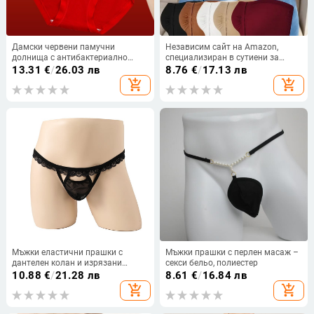
Дамски червени памучни
Независим сайт на Amazon,
долнища с антибактериално
специализиран в сутиени за
покритие, висока талия за
големи размери без презрамки, с
13.31
€
/
26.03 лв
8.76
€
/
17.13 лв
стягане на корема и повдигане
корсет и закопчаване отпред, с
add_shopping_cart
add_shopping_cart
на седалището; изцяло памучен
пуш-ъп ефект и красив дизайн на
материал; подходящ подарък за
гърба за износ.
сватба
Мъжки еластични прашки с
Мъжки прашки с перлен масаж –
дантелен колан и изрязани
секси бельо, полиестер
панели
10.88
€
/
21.28 лв
8.61
€
/
16.84 лв
add_shopping_cart
add_shopping_cart