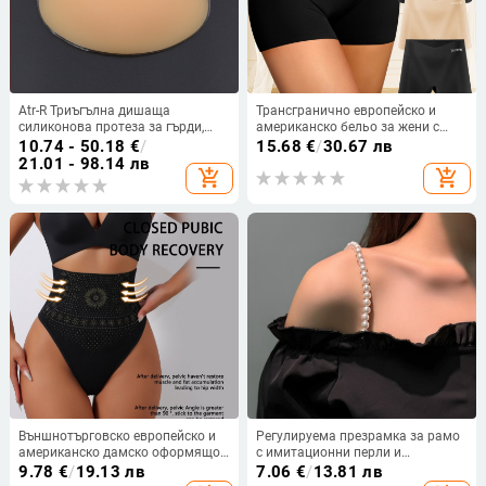
Atr-R Триъгълна дишаща
Трансгранично европейско и
силиконова протеза за гърди,
американско бельо за жени с
изкуствена гърда,
боксерки с висока талия,
10.74 - 50.18
€
/
15.68
€
/
30.67 лв
постоперативна протеза за
прилепнали към корема, бельо с
21.01 - 98.14 лв
add_shopping_cart
add_shopping_cart
гърди, производител на едро
прилепнала талия, спортни
шорти с висока талия
Външнотърговско европейско и
Регулируема презрамка за рамо
американско дамско оформящо
с имитационни перли и
ханш, секси оформящо корем,
отстранима верига за горно
9.78
€
/
19.13 лв
7.06
€
/
13.81 лв
оформящо тялото, оформящо
облекло (ST250207)