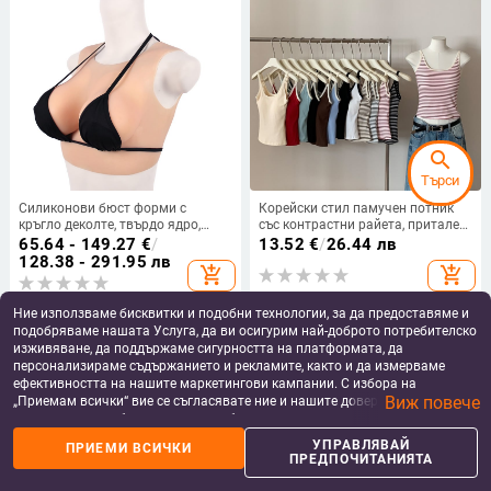
search
Търси
Силиконови бюст форми с
Корейски стил памучен потник
кръгло деколте, твърдо ядро,
със контрастни райета, притален
размери C/D/F, вмъкване за бюст
силует, вграден подплънник за
65.64 - 149.27
€
/
13.52
€
/
26.44 лв
бюст, дължина до талия
128.38 - 291.95 лв
add_shopping_cart
add_shopping_cart
Ние използваме бисквитки и подобни технологии, за да предоставяме и
подобряваме нашата Услуга, да ви осигурим най-доброто потребителско
изживяване, да поддържаме сигурността на платформата, да
персонализираме съдържанието и рекламите, както и да измерваме
ефективността на нашите маркетингови кампании. С избора на
Виж повече
„Приемам всички“ вие се съгласявате ние и нашите доверени партньори
да съхраняваме бисквитки и подобни технологии на вашето устройство
за рекламни и аналитични цели. Можете по всяко време да управлявате
УПРАВЛЯВАЙ
ПРИЕМИ ВСИЧКИ
своите предпочитания, като натиснете „Управлявай предпочитанията“.
ПРЕДПОЧИТАНИЯТА
За повече информация, моля, вижте нашата
Политика за защита на
данните
.