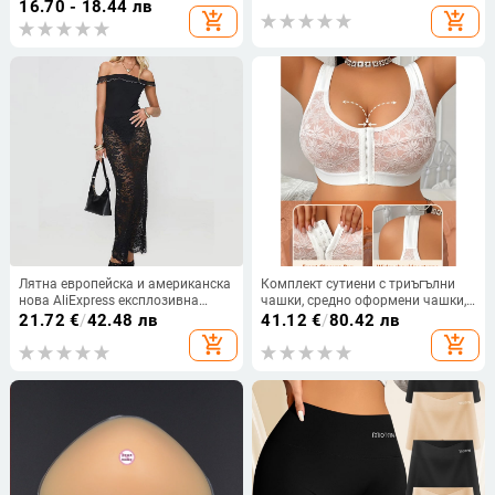
16.70 - 18.44 лв
add_shopping_cart
add_shopping_cart
Лятна европейска и американска
Комплект сутиени с триъгълни
нова AliExpress експлозивна
чашки, средно оформени чашки,
мода Joker дантелена
акрилна основна материя,
21.72
€
/
42.48 лв
41.12
€
/
80.42 лв
перспективна секси рокля може
подплата спандекс
add_shopping_cart
add_shopping_cart
да се носи на едро