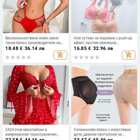
Висококачествени нови секси
Нов сутиен за кърмене с push-up
тесни бельо производители на
ефект, против увисване,
едро доставка трансгранична
специален сутиен за бременност
18.48
€
/
36.14 лв
16.85
€
/
32.96 лв
електронна търговия
и кърмене, от чист памук, тънък
add_shopping_cart
add_shopping_cart
сутиен
2424 Нов европейски и
Силиконови бельо с изкуствено
американски трансграничен
дупе, дамски панталони за
секси бельо с къса пола и сутиен
повдигане на ханша, секси