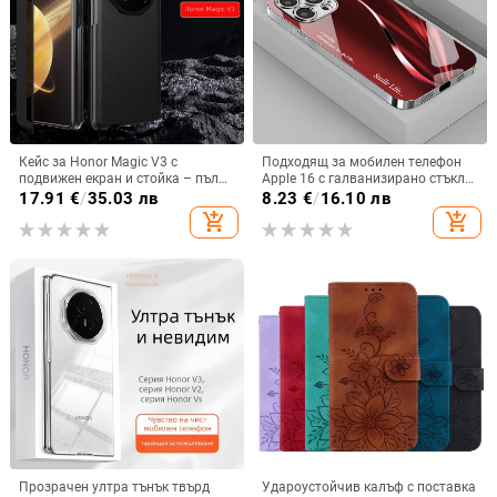
Кейс за Honor Magic V3 с
Подходящ за мобилен телефон
подвижен екран и стойка – пълна
Apple 16 с галванизирано стъкло
защита, удароустойчив, против
и ослепителна течаща светлина,
17.91
€
/
35.03 лв
8.23
€
/
16.10 лв
износване, материал PC +
семпъл iPhone 17 Pro, модерен и
add_shopping_cart
add_shopping_cart
имитационна кожа, прецизна
лек луксозен 14 Plus.
обработка
Прозрачен ултра тънък твърд
Удароустойчив калъф с поставка