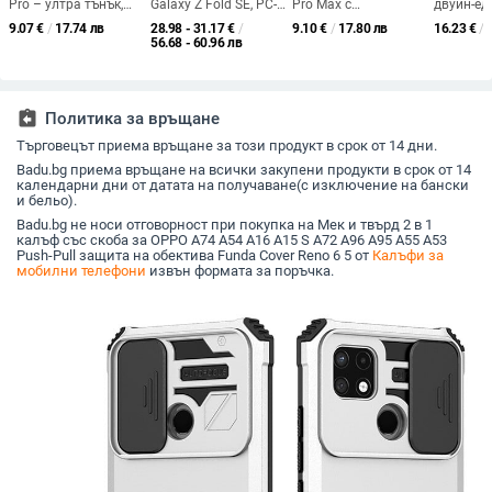
Pro – ултра тънък,
Galaxy Z Fold SE, PC-
Pro Max с
двуин-ед
матово покритие,
инжекционно
електроплатиран
обвивка 
9.07
€
/
17.74 лв
28.98 - 31.17
€
/
9.10
€
/
17.80 лв
16.23
€
/
защита на обектива,
формован,
страничен ръб и
дистанц
56.68 - 60.96 лв
против изпускане
удароустойчив, със
сърцевиден дизайн,
Apple TV 
сгъваема лента за
прецизни изрези
защита 
китката, слот за
падане,
писалка и
персона
assignment_return
Политика за връщане
интегриран
протектор на екрана
Търговецът приема връщане за този продукт в срок от 14 дни.
Badu.bg приема връщане на всички закупени продукти в срок от 14
календарни дни от датата на получаване(с изключение на бански
и бельо).
Badu.bg не носи отговорност при покупка на Мек и твърд 2 в 1
калъф със скоба за OPPO A74 A54 A16 A15 S A72 A96 A95 A55 A53
Push-Pull защита на обектива Funda Cover Reno 6 5 от
Калъфи за
мобилни телефони
извън формата за поръчка.