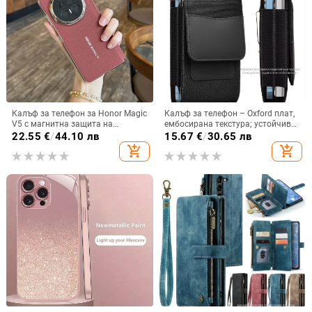
Калъф за телефон за Honor Magic
Калъф за телефон – Oxford плат,
V5 с магнитна защита на
ембосирана текстура; устойчив
централната ос, пълна защита на
на износ и изпадане, против
22.55
€
/
44.10 лв
15.67
€
/
30.65 лв
обектива, кожа,
отпечатъци; съвместим с iPhone
add_shopping_cart
add_shopping_cart
електроплатиране, защита срещу
12, iPhone 13, iPhone 14 и други
изпускане