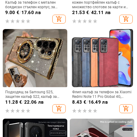
Калъф за телефон с метален
кожен портфейлен калъф с
боядисан стъклен корпус, за
множество слотове за карти и
iPhone 11–14 Pro Max,
цип за iPhone 11–17 Pro Max, XR,
9.00
€
/
17.60 лв
21.53
€
/
42.11 лв
охлаждане, модел YK263
S24, S25
add_shopping_cart
add_shopping_cart
Подходящ за Samsung S25,
Флип калъф за телефон за Xiaomi
защитен калъф S22, калъф за
Redmi Note 11 Pro Global 4G,
мобилен телефон Edge Drill, S24,
имитационна кожа, бизнес стил
11.28
€
/
22.06 лв
8.43
€
/
16.49 лв
прозрачен магнитен държач със
add_shopping_cart
add_shopping_cart
стрази A56, брокат против
падане на пудра.