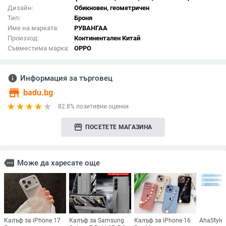
Дизайн:
Обикновен, геометричен
Тип:
Броня
Име на марката:
РУВАНГАА
Произход:
Континентален Китай
Съвместима марка:
OPPO
info
Информация за търговец
store
badu.bg
82.8% позитивни оценки
storefront
ПОСЕТЕТЕ МАГАЗИНА
more
Може да харесате още
Калъф за iPhone 17
Калъф за Samsung
Калъф за iPhone 16
AhaStyle