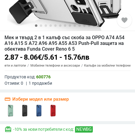
favorite
Мек и твърд 2 в 1 калъф със скоба за OPPO A74 A54
A16 A15 S A72 A96 A95 A55 A53 Push-Pull защита на
обектива Funda Cover Reno 6 5
2.87 - 8.06
€
/
5.61 - 15.76
лв
аблети и лаптопи
Мобилни телефони и аксесоари
Калъфи за мобилни телефони
Продуктов код:
600776
Отзиви:
0
|
1
продажби
straighten
Избери модел или размер
redeem
NEWBG
-10% за нови потребители с код: