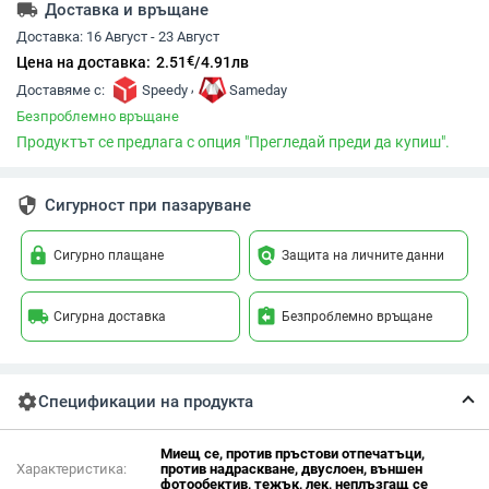
local_shipping
Доставка и връщане
Доставка:
16 Август - 23 Август
€
Цена на доставка:
2.51
/
4.91
лв
,
Доставяме с:
Speedy
Sameday
Безпроблемно връщане
Продуктът се предлага с опция "Прегледай преди да купиш".
security
Сигурност при пазаруване
lock
policy
Сигурно плащане
Защита на личните данни
local_shipping
assignment_return
Сигурна доставка
Безпроблемно връщане
settings
Спецификации на продукта
Миещ се, против пръстови отпечатъци,
Характеристика:
против надраскване, двуслоен, външен
фотообектив, тежък, лек, неплъзгащ се