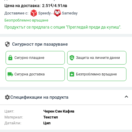
€
Цена на доставка:
2.51
/
4.91
лв
,
Доставяме с:
Speedy
Sameday
Безпроблемно връщане
Продуктът се предлага с опция "Прегледай преди да купиш".
security
Сигурност при пазаруване
lock
policy
Сигурно плащане
Защита на личните данни
local_shipping
assignment_return
Сигурна доставка
Безпроблемно връщане
settings
Спецификации на продукта
Цвят:
Черен Син Кафяв
Материал:
Текстил
Детайли:
Цип