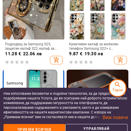
Подходящ за Samsung S25,
Креативен калъф за мобилен
защитен калъф S22, калъф за
телефон Samsung S22+ с
мобилен телефон Edge Drill, S24,
остъклено цвете, защита от
11.28
€
/
22.06 лв
9.87
€
/
19.30 лв
прозрачен магнитен държач със
падане, Ultra Film Case за Apple
add_shopping_cart
add_shopping_cart
стрази A56, брокат против
13
падане на пудра.
search
Търси
Ние използваме бисквитки и подобни технологии, за да предоставяме и
подобряваме нашата Услуга, да ви осигурим най-доброто потребителско
изживяване, да поддържаме сигурността на платформата, да
персонализираме съдържанието и рекламите, както и да измерваме
ефективността на нашите маркетингови кампании. С избора на
Виж повече
„Приемам всички“ вие се съгласявате ние и нашите доверени партньори
да съхраняваме бисквитки и подобни технологии на вашето устройство
за рекламни и аналитични цели. Можете по всяко време да управлявате
УПРАВЛЯВАЙ
ПРИЕМИ ВСИЧКИ
Samsung A17 матиран магнитен
Ултра тънък матов калъф за