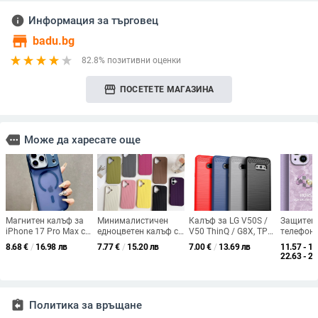
info
Информация за търговец
store
badu.bg
82.8% позитивни оценки
storefront
ПОСЕТЕТЕ МАГАЗИНА
more
Може да харесате още
Магнитен калъф за
Минималистичен
Калъф за LG V50S /
Защитен 
iPhone 17 Pro Max с
едноцветен калъф с
V50 ThinQ / G8X, TPU
телефон,
матов допир и
плетена текстура за
инжекционен корпус
китайски
8.68
€
/
16.98 лв
7.77
€
/
15.20 лв
7.00
€
/
13.69 лв
11.57 - 12
метален огледален
iPhone 17 Pro Max,
— поддържа
материал
22.63 - 25
финиш
цялостна защита
персонализация,
покритие
360° и
удароустойчив,
изпускан
противохлъзгаща
защита от падане,
съвмести
повърхност,
отвежда топлината
13/13 Pr
assignment_return
Политика за връщане
съвместим с iPhone
16 Pro и iPhone 15/14