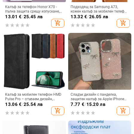
Калъф за телефон Honor X70 -
Подходящ за Samsung A73,
пълна защита срещу изпускане,
кожен калъф за мобилен телефон
закалено стъкло, модел Аурора
A36/A16, калъф за мобилен
13.01
€
/
25.45 лв
13.32
€
/
26.05 лв
телефон A26/A56, флип калъф,
add_shopping_cart
add_shopping_cart
защитен калъф, невидима скоба.
Калъф за мобилен телефон HMD
Сладък дизайн с панделка,
Pulse Pro – сгъваем дизайн,
защитен калъф за Apple iPhone
магнитно задържане, джоб за
11–15 Pro Max, пълен обхват
13.06
€
/
25.54 лв
7.77
€
/
15.20 лв
карти, TPU кожа, удароустойчив
add_shopping_cart
add_shopping_cart