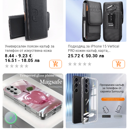
Универсален поясен калъф за
Подходящ за iPhone 15 Vertical
телефон от изкуствена кожа
PRO кожен калъф, карта,
оксфордски плат, найлонов плат,
8.44 - 9.23
€
/
25.72
€
/
50.30 лв
колан, чанта за кръста на
16.51 - 18.05 лв
add_shopping_cart
add_shopping_cart
мобилен телефон