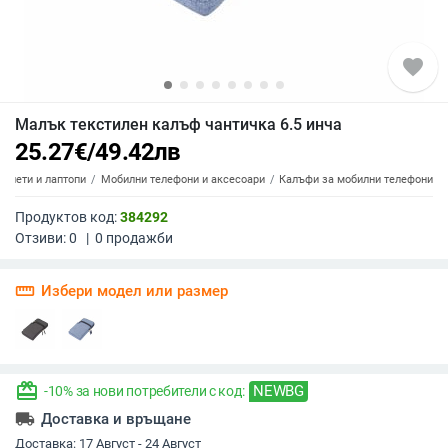
favorite
Малък текстилен калъф чантичка 6.5 инча
25.27
€
/
49.42
лв
аблети и лаптопи
Мобилни телефони и аксесоари
Калъфи за мобилни телефони
Продуктов код:
384292
Отзиви:
0
|
0
продажби
straighten
Избери модел или размер
redeem
NEWBG
-10% за нови потребители с код:
local_shipping
Доставка и връщане
Доставка:
17 Август - 24 Август