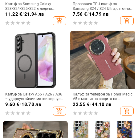
Калъф за Samsung Galaxy
Прозрачен TPU калъф за
S23/S24/S25/S22 в ледено
Samsung S24 / S24 Ultra, с пълно
кристално розово със стъклена
покритие и защита на камерата
11.22
€
/
21.94 лв
7.56
€
/
14.79 лв
повърхност и метално боядисано
add_shopping_cart
add_shopping_cart
покритие
Калъф за Galaxy A56 / A26 / A36
Калъф за телефон за Honor Magic
– удароустойчив матов корпус
V5 с магнитна защита на
от PC+TPU с текстура на кожа
централната ос, пълна защита на
9.60
€
/
18.78 лв
22.55
€
/
44.10 лв
обектива, кожа,
add_shopping_cart
add_shopping_cart
електроплатиране, защита срещу
изпускане