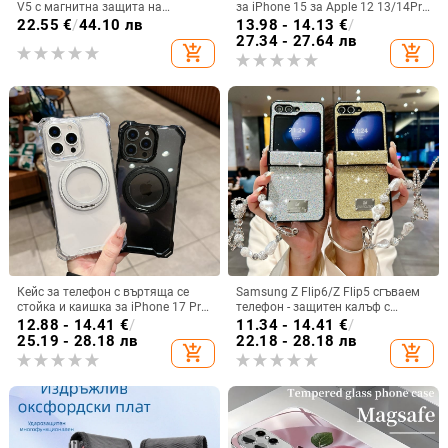
V5 с магнитна защита на
за iPhone 15 за Apple 12 13/14Pro
централната ос, пълна защита на
Max, устойчив на изпускане 11
22.55
€
/
44.10 лв
13.98 - 14.13
€
/
обектива, кожа,
27.34 - 27.64 лв
add_shopping_cart
add_shopping_cart
електроплатиране, защита срещу
изпускане
Кейс за телефон с въртяща се
Samsung Z Flip6/Z Flip5 сгъваем
стойка и каишка за iPhone 17 Pro
телефон - защитен калъф с
Max, 16, 15 и iPhone 11
блестяща гривна
12.88 - 14.41
€
/
11.34 - 14.41
€
/
25.19 - 28.18 лв
22.18 - 28.18 лв
add_shopping_cart
add_shopping_cart