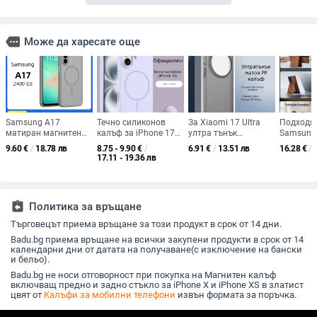
more
Може да харесате още
Samsung A17
Течно силиконов
За Xiaomi 17 Ultra
Подходя
матиран магнитен
калъф за iPhone 17
ултра тънък
Samsung 
кейс 2-в-1 със
Pro с магнитен
прозрачен PP калъф,
магнитен
9.60
€
/
18.78 лв
8.75 - 9.90
€
/
6.91
€
/
13.51 лв
16.28
€
/
усещане за кожа,
пръстен — приятен
не пожълтява,
карти, к
17.11 - 19.36 лв
удароустойчива
на допир, защитен
матиран финиш и
S24Plus,
обвивка от PC+TPU,
корпус
гофриран модел
калъф, р
цветове: розово,
части, к
червено, лилаво,
мобилен
assignment_return
Политика за връщане
синьо, черно
Samsung
Търговецът приема връщане за този продукт в срок от 14 дни.
Badu.bg приема връщане на всички закупени продукти в срок от 14
календарни дни от датата на получаване(с изключение на бански
и бельо).
Badu.bg не носи отговорност при покупка на Магнитен калъф
включващ предно и задно стъкло за iPhone X и iPhone XS в златист
цвят от
Калъфи за мобилни телефони
извън формата за поръчка.