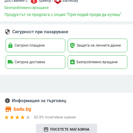
Доставяме с:
Speedy
Sameday
Безпроблемно връщане
Продуктът се предлага с опция "Прегледай преди да купиш".
security
Сигурност при пазаруване
lock
policy
Сигурно плащане
Защита на личните данни
local_shipping
assignment_return
Сигурна доставка
Безпроблемно връщане
info
Информация за търговец
store
badu.bg
82.8% позитивни оценки
storefront
ПОСЕТЕТЕ МАГАЗИНА