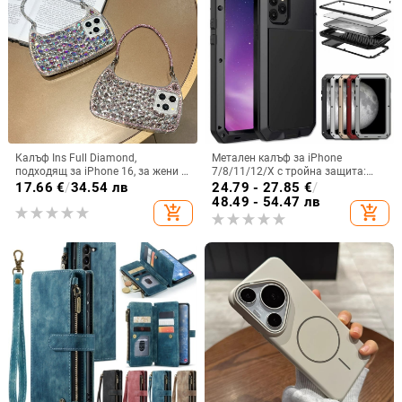
Калъф Ins Full Diamond,
Метален калъф за iPhone
подходящ за iPhone 16, за жени с
7/8/11/12/X с тройна защита:
14-инчова личност, огледална
удароустойчив, прахоустойчив и
17.66
€
/
34.54 лв
24.79 - 27.85
€
/
рамка с 13 големи отвора и
запечатан
48.49 - 54.47 лв
add_shopping_cart
add_shopping_cart
електролитно покритие, с
диаманти Ins Full Diamond.