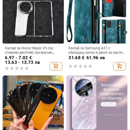
Калъф за Honor Magic V5 със
Калъф за Samsung A37 с
сгъваем дисплей, прозрачен,
обръщащ капак и джоб за карти,
лъскав, PC материал
защита от падане, A16 джоб за
6.97 - 7.02
€
/
31.68
€
/
61.96 лв
карта, A56 PU/TPU калъф,
13.63 - 13.73 лв
add_shopping_cart
add_shopping_cart
магнитно затваряне