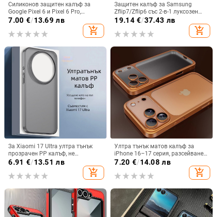
Силиконов защитен калъф за
Защитен калъф за Samsung
Google Pixel 6 и Pixel 6 Pro,
Zflip7/Zflip6 със 2-в-1 луксозен
съвместим с Pixel 7a, пълна
дизайн, изкуствена кожа и
7.00
€
/
13.69 лв
19.14
€
/
37.43 лв
защита
електроплакиране
add_shopping_cart
add_shopping_cart
За Xiaomi 17 Ultra ултра тънък
Ултра тънък матов калъф за
прозрачен PP калъф, не
iPhone 16–17 серия, разсейване
пожълтява, матиран финиш и
на топлината, пълно покритие,
6.91
€
/
13.51 лв
7.20
€
/
14.08 лв
гофриран модел
удароустойчив и устойчив на
add_shopping_cart
add_shopping_cart
отпечатъци