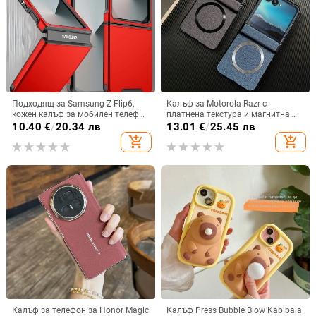
Подходящ за Samsung Z Flip6,
Калъф за Motorola Razr с
кожен калъф за мобилен телефон
платнена текстура и магнитна
Flip5, твърд двустранен калъф
панта, флип
10.40
€
/
20.34 лв
13.01
€
/
25.45 лв
против падане за Flip7, защитен
add_shopping_cart
add_shopping_cart
калъф Armor
Калъф за телефон за Honor Magic
Калъф Press Bubble Blow Kabibala