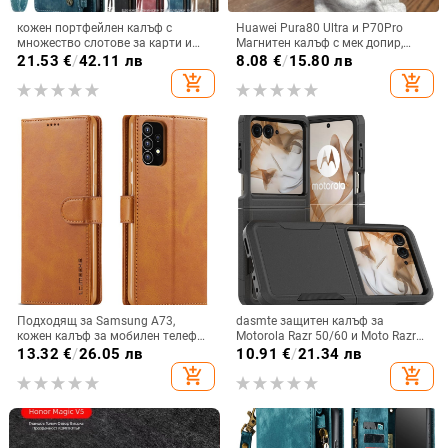
кожен портфейлен калъф с
Huawei Pura80 Ultra и P70Pro
множество слотове за карти и
Магнитен калъф с мек допир,
цип за iPhone 11–17 Pro Max, XR,
ултра тънък PC корпус,
21.53
€
/
42.11 лв
8.08
€
/
15.80 лв
S24, S25
противоударна защита
add_shopping_cart
add_shopping_cart
Подходящ за Samsung A73,
dasmte защитен калъф за
кожен калъф за мобилен телефон
Motorola Razr 50/60 и Moto Razr
A36/A16, калъф за мобилен
2024 с сгъваем дисплей
13.32
€
/
26.05 лв
10.91
€
/
21.34 лв
телефон A26/A56, флип калъф,
add_shopping_cart
add_shopping_cart
защитен калъф, невидима скоба.