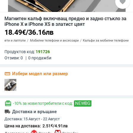
favorite
Магнитен калъф включващ предно и задно стъкло за
iPhone X и iPhone XS в златист цвят
18.49
€
/
36.16
лв
аблети и лаптопи
Мобилни телефони и аксесоари
Калъфи за мобилни телефони
Продуктов код:
191726
Отзиви:
0
|
0
продажби
straighten
Избери модел или размер
redeem
NEWBG
-10% за нови потребители с код:
local_shipping
Доставка и връщане
Доставка:
15 Август - 22 Август
€
Цена на доставка:
2.51
/
4.91
лв
,