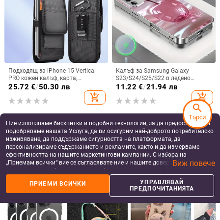
Подходящ за iPhone 15 Vertical
Калъф за Samsung Galaxy
PRO кожен калъф, карта,
S23/S24/S25/S22 в ледено
оксфордски плат, найлонов плат,
кристално розово със стъклена
25.72
€
/
50.30 лв
11.22
€
/
21.94 лв
колан, чанта за кръста на
повърхност и метално боядисано
add_shopping_cart
add_shopping_cart
мобилен телефон
покритие
search
Търси
Ние използваме бисквитки и подобни технологии, за да предоставяме и
подобряваме нашата Услуга, да ви осигурим най-доброто потребителско
изживяване, да поддържаме сигурността на платформата, да
персонализираме съдържанието и рекламите, както и да измерваме
ефективността на нашите маркетингови кампании. С избора на
Виж повече
„Приемам всички“ вие се съгласявате ние и нашите доверени партньори
да съхраняваме бисквитки и подобни технологии на вашето устройство
за рекламни и аналитични цели. Можете по всяко време да управлявате
УПРАВЛЯВАЙ
ПРИЕМИ ВСИЧКИ
своите предпочитания, като натиснете „Управлявай предпочитанията“.
ПРЕДПОЧИТАНИЯТА
За повече информация, моля, вижте нашата
Политика за защита на
данните
.
Калъф за телефон – Oxford плат,
Сладък дизайн с панделка,