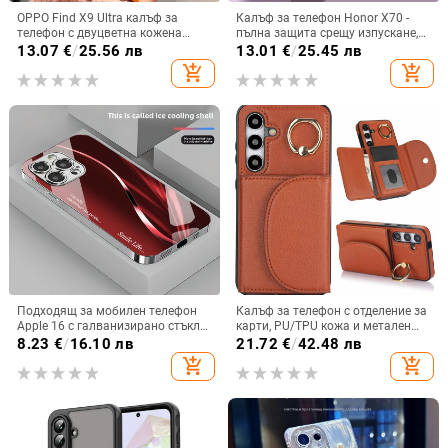
OPPO Find X9 Ultra калъф за
Калъф за телефон Honor X70 -
телефон с двуцветна кожена
пълна защита срещу изпускане,
текстура и флуоресцентни линии,
закалено стъкло, модел Аурора
13.07
€
/
25.56 лв
13.01
€
/
25.45 лв
GT8Pro защитен калъф
add_shopping_cart
add_shopping_cart
Подходящ за мобилен телефон
Калъф за телефон с отделение за
Apple 16 с галванизирано стъкло
карти, PU/TPU кожа и метален
и ослепителна течаща светлина,
пръстен; ръчна изработка,
8.23
€
/
16.10 лв
21.72
€
/
42.48 лв
семпъл iPhone 17 Pro, модерен и
против изпускане, за Samsung
add_shopping_cart
add_shopping_cart
лек луксозен 14 Plus.