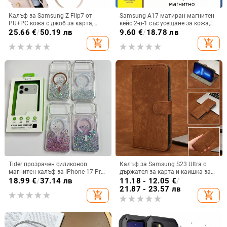
Калъф за Samsung Z Flip7 от
Samsung A17 матиран магнитен
PU+PC кожа с джоб за карта,
кейс 2-в-1 със усещане за кожа,
пръстен за държане, еластичен
удароустойчива обвивка от
25.66
€
/
50.19 лв
9.60
€
/
18.78 лв
държач за карти и кръстосана
PC+TPU, цветове: розово,
add_shopping_cart
add_shopping_cart
презрамка
червено, лилаво, синьо, черно
Tider прозрачен силиконов
Калъф за Samsung S23 Ultra с
магнитен калъф за iPhone 17 Pro
държател за карта и каишка за
Max, защита срещу падане,
през врата
18.99
€
/
37.14 лв
11.18 - 12.05
€
/
стилен дизайн
21.87 - 23.57 лв
add_shopping_cart
add_shopping_cart