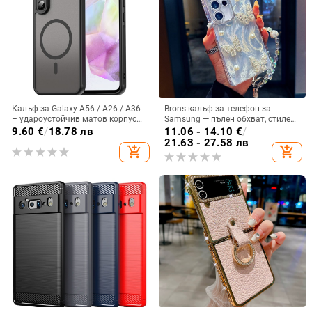
Калъф за Galaxy A56 / A26 / A36
Brons калъф за телефон за
– удароустойчив матов корпус
Samsung — пълен обхват, стилен
от PC+TPU с текстура на кожа
и креативен дизайн, TPU
9.60
€
/
18.78 лв
11.06 - 14.10
€
/
материал, удароустойчив
21.63 - 27.58 лв
add_shopping_cart
add_shopping_cart