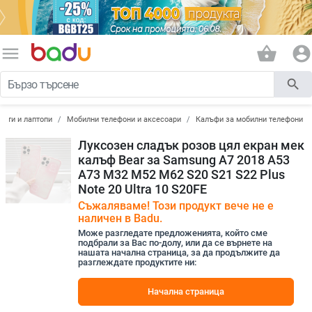
menu
shopping_basket
account_circle
search
лети и лаптопи
Мобилни телефони и аксесоари
Калъфи за мобилни телефони
Луксозен сладък розов цял екран мек
калъф Bear за Samsung A7 2018 A53
A73 M32 M52 M62 S20 S21 S22 Plus
Note 20 Ultra 10 S20FE
Съжаляваме! Този продукт вече не е
наличен в Badu.
Може разгледате предложенията, който сме
подбрали за Вас по-долу, или да се върнете на
нашата начална страница, за да продължите да
разглеждате продуктите ни:
Начална страница