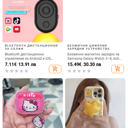
BLUETOOTH ДИСТАНЦИОННИ
БЕЗЖИЧНИ ЦИФРОВИ
ЗА СЕЛФИ
ЗАРЯДНИ УСТРОЙСТВА
Bluetooth дистанционно
Безжично магнитно зарядно за
управление за Android и iOS,
Samsung Galaxy Watch 3–8, Active
универсално за снимки и
1/2 • QC2.0 • Магнитно зареждане
7.11
€
/
13.91 лв
15.49
€
/
30.30 лв
видеозаписи, модел 6-key tremolo,
• 3W / 1A
add_shopping_cart
add_shopping_cart
Vernon, ABS материал, тегло 15 g