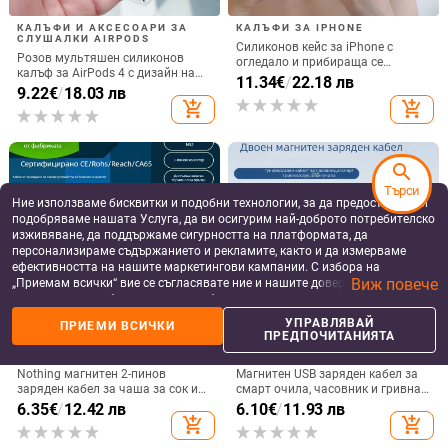
КАЛЪФИ И АКСЕСОАРИ ЗА
КАЛЪФИ ЗА IPHONE
СЛУШАЛКИ AIRPODS
Силиконов кейс за iPhone с
Розов мультяшен силиконов
огледало и прибираща се
калъф за AirPods 4 с дизайн на
подвижна стойка в дизайн на
11.34
€
/
22.18 лв
котка
9.22
€
/
18.03 лв
петолъчка, съвместим с iPhone
add_shopping_cart
add_shopping_cart
13–17 Pro/Max
search
Търси
Ние използваме бисквитки и подобни технологии, за да предоставяме и
подобряваме нашата Услуга, да ви осигурим най-доброто потребителско
изживяване, да поддържаме сигурността на платформата, да
персонализираме съдържанието и рекламите, както и да измерваме
ефективността на нашите маркетингови кампании. С избора на
Виж повече
„Приемам всички“ вие се съгласявате ние и нашите доверени партньори
да съхраняваме бисквитки и подобни технологии на вашето устройство
за рекламни и аналитични цели. Можете по всяко време да управлявате
УПРАВЛЯВАЙ
ПРИЕМИ ВСИЧКИ
своите предпочитания, като натиснете „Управлявай предпочитанията“.
ПРЕДПОЧИТАНИЯТА
ДАТА КАБЕЛИ ЗА СМАРТ
ДАТА КАБЕЛИ ЗА СМАРТ
За повече информация, моля, вижте нашата
Политика за защита на
УСТРОЙСТВА
УСТРОЙСТВА
данните
.
Nothing магнитен 2-пинов
Магнитен USB заряден кабел за
заряден кабел за чаша за сок и
смарт очила, часовник и гривна
смарт часовник – 60 см, силен
– едно към две, съвместим с 4.0-
6.35
€
/
12.42 лв
6.10
€
/
11.93 лв
магнит N52, 7,62 мм разстояние
12.3, марка Rising Sun
add_shopping_cart
add_shopping_cart
между пиновете