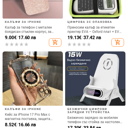
КАЛЪФИ ЗА IPHONE
ЦИФРОВА 3C ОПАКОВКА
Калъф за телефон с метален
Преносим калъф за етикетен
боядисан стъклен корпус, за
принтер EVA – Oxford плат + EVA,
iPhone 11–14 Pro Max,
горещо пресовано EVA и шиене,
9.00
€
/
17.60 лв
19.13
€
/
37.42 лв
охлаждане, модел YK263
товароподемност 10 кг
add_shopping_cart
add_shopping_cart
КАЛЪФИ ЗА IPHONE
БЕЗЖИЧНИ ЦИФРОВИ
ЗАРЯДНИ УСТРОЙСТВА
Кейс за iPhone 17 Pro Max с
Безжично зарядно за мобилен
магнитна поставка, защита
телефон със стойка за настолен
срещу изпускане на четирите
8.52
€
/
16.66 лв
монтаж за хоризонтално или
17.30
€
/
33.84 лв
ъгъла, акрилен корпус с