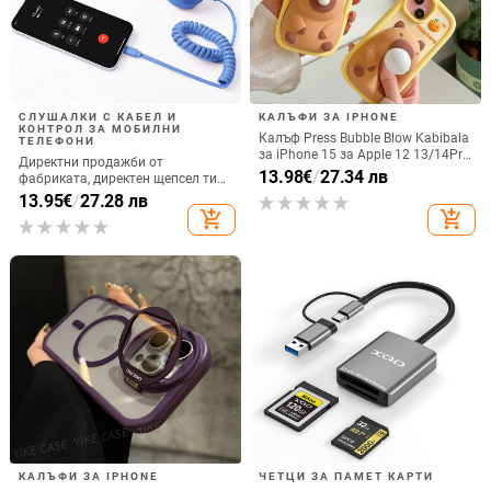
СЛУШАЛКИ С КАБЕЛ И
КАЛЪФИ ЗА IPHONE
КОНТРОЛ ЗА МОБИЛНИ
Калъф Press Bubble Blow Kabibala
ТЕЛЕФОНИ
за iPhone 15 за Apple 12 13/14Pro
Директни продажби от
Max, устойчив на изпускане 11
13.98
€
/
27.34 лв
фабриката, директен щепсел тип
C, мобилен телефон, Douyin
13.95
€
/
27.28 лв
Internet Celebrity, електрически
add_shopping_cart
add_shopping_cart
микрофон, слушалки с C порт,
кабелна слушалка
КАЛЪФИ ЗА IPHONE
ЧЕТЦИ ЗА ПАМЕТ КАРТИ