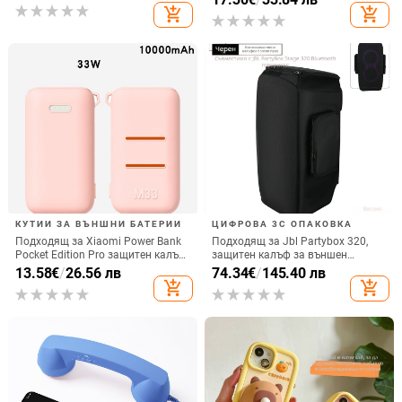
вертикално ползване, QC3.0, 2 A,
add_shopping_cart
add_shopping_cart
електроплатиран финиш
15 W, Бързо зареждане
КУТИИ ЗА ВЪНШНИ БАТЕРИИ
ЦИФРОВА 3C ОПАКОВКА
Подходящ за Xiaomi Power Bank
Подходящ за Jbl Partybox 320,
Pocket Edition Pro защитен калъф
защитен калъф за външен
33W силиконов 10000mA
високоговорител, калъф за
13.58
€
/
26.56 лв
74.34
€
/
145.40 лв
неплъзгащ се защитен калъф за
количка Stage 320 Audio,
add_shopping_cart
add_shopping_cart
Power Bank
прахозащитно покритие.