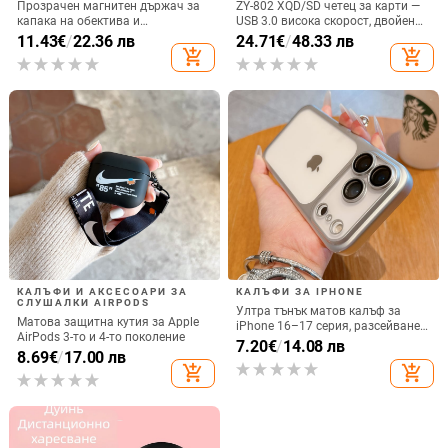
Прозрачен магнитен държач за
ZY-802 XQD/SD четец за карти —
капака на обектива и
USB 3.0 висока скорост, двойен
удароустойчив твърд калъф за
интерфейс Type-C и USB,
11.43
€
/
22.36 лв
24.71
€
/
48.33 лв
iPhone 17 Pro Max
алуминиев сплав + ABS
add_shopping_cart
add_shopping_cart
КАЛЪФИ И АКСЕСОАРИ ЗА
КАЛЪФИ ЗА IPHONE
СЛУШАЛКИ AIRPODS
Ултра тънък матов калъф за
Матова защитна кутия за Apple
iPhone 16–17 серия, разсейване
AirPods 3-то и 4-то поколение
на топлината, пълно покритие,
7.20
€
/
14.08 лв
8.69
€
/
17.00 лв
удароустойчив и устойчив на
add_shopping_cart
add_shopping_cart
отпечатъци