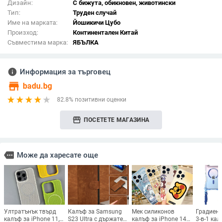
Дизайн:
С бижута, обикновен, животински
Тип:
Труден случай
Име на марката:
Йошикичи Цубо
Произход:
Континентален Китай
Съвместима марка:
ЯБЪЛКА
info
Информация за търговец
store
badu.bg
82.8% позитивни оценки
storefront
ПОСЕТЕТЕ МАГАЗИНА
more
Може да харесате още
Ултратънък твърд
Калъф за Samsung
Мек силиконов
Градиент
калъф за iPhone 11,
S23 Ultra с държател
калъф за iPhone 14
3-в-1 ка