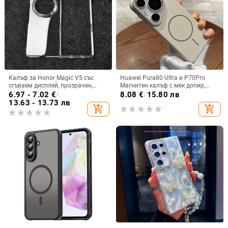
Калъф за Honor Magic V5 със
Huawei Pura80 Ultra и P70Pro
сгъваем дисплей, прозрачен,
Магнитен калъф с мек допир,
лъскав, PC материал
ултра тънък PC корпус,
6.97 - 7.02
€
/
8.08
€
/
15.80 лв
противоударна защита
13.63 - 13.73 лв
add_shopping_cart
add_shopping_cart