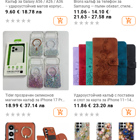
Калъф за Galaxy A56 / A26 / A36
Brons калъф за телефон за
– удароустойчив матов корпус
Samsung — пълен обхват, стилен
от PC+TPU с текстура на кожа
и креативен дизайн, TPU
9.60
€
/
18.78 лв
11.06 - 14.10
€
/
материал, удароустойчив
21.63 - 27.58 лв
add_shopping_cart
add_shopping_cart
Tider прозрачен силиконов
Удароустойчив калъф с поставка
магнитен калъф за iPhone 17 Pro
и слот за карта за iPhone 11–14
Max, защита срещу падане,
Pro Max, изкуствена кожа,
18.99
€
/
37.14 лв
11.86
€
/
23.20 лв
стилен дизайн
релефна украса
add_shopping_cart
add_shopping_cart