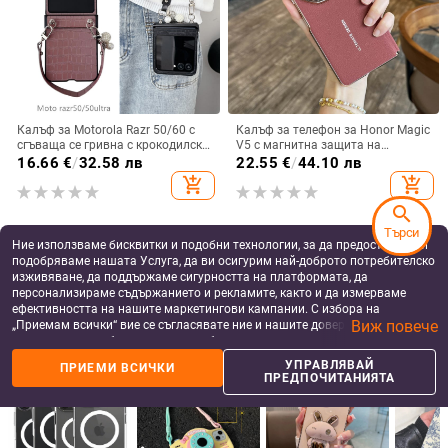
Калъф за Motorola Razr 50/60 с
Калъф за телефон за Honor Magic
сгъваща се гривна с крокодилски
V5 с магнитна защита на
релеф
централната ос, пълна защита на
16.66
€
/
32.58 лв
22.55
€
/
44.10 лв
обектива, кожа,
add_shopping_cart
add_shopping_cart
електроплатиране, защита срещу
изпускане
search
Търси
Ние използваме бисквитки и подобни технологии, за да предоставяме и
подобряваме нашата Услуга, да ви осигурим най-доброто потребителско
изживяване, да поддържаме сигурността на платформата, да
персонализираме съдържанието и рекламите, както и да измерваме
ефективността на нашите маркетингови кампании. С избора на
Виж повече
„Приемам всички“ вие се съгласявате ние и нашите доверени партньори
да съхраняваме бисквитки и подобни технологии на вашето устройство
за рекламни и аналитични цели. Можете по всяко време да управлявате
УПРАВЛЯВАЙ
ПРИЕМИ ВСИЧКИ
своите предпочитания, като натиснете „Управлявай предпочитанията“.
ПРЕДПОЧИТАНИЯТА
За повече информация, моля, вижте нашата
Политика за защита на
данните
.
Samsung Z Flip7/6/5 кейс с
Калъф за Samsung Galaxy
въртяща се сгъваема поставка и
S23/S24/S25/S22 в ледено