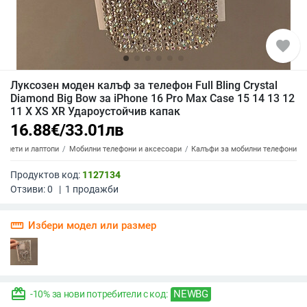
favorite
Луксозен моден калъф за телефон Full Bling Crystal
Diamond Big Bow за iPhone 16 Pro Max Case 15 14 13 12
11 X XS XR Удароустойчив капак
16.88
€
/
33.01
лв
аблети и лаптопи
Мобилни телефони и аксесоари
Калъфи за мобилни телефони
Продуктов код:
1127134
Отзиви:
0
|
1
продажби
straighten
Избери модел или размер
redeem
NEWBG
-10% за нови потребители с код: