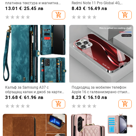
платнена текстура и магнитна
Redmi Note 11 Pro Global 4G,
панта, флип
имитационна кожа, бизнес стил
13.01
€
/
25.45 лв
8.43
€
/
16.49 лв
add_shopping_cart
add_shopping_cart
Калъф за Samsung A37 с
Подходящ за мобилен телефон
обръщащ капак и джоб за карти,
Apple 16 с галванизирано стъкло
защита от падане, A16 джоб за
и ослепителна течаща светлина,
31.68
€
/
61.96 лв
8.23
€
/
16.10 лв
карта, A56 PU/TPU калъф,
семпъл iPhone 17 Pro, модерен и
add_shopping_cart
add_shopping_cart
магнитно затваряне
лек луксозен 14 Plus.