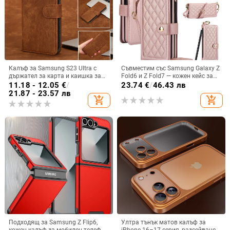
Калъф за Samsung S23 Ultra с
Съвместим със Samsung Galaxy Z
държател за карта и каишка за
Fold6 и Z Fold7 — кожен кейс за
през врата
телефон с слот за стилус,
11.18 - 12.05
€
/
23.74
€
/
46.43 лв
сгъваем дизайн, елегантен стил, с
21.87 - 23.57 лв
add_shopping_cart
add_shopping_cart
каишка за китката, за дами
Подходящ за Samsung Z Flip6,
Ултра тънък матов калъф за