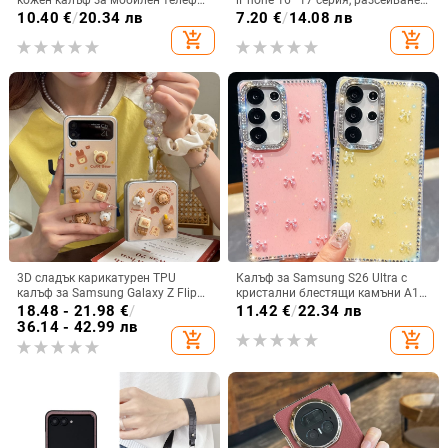
кожен калъф за мобилен телефон
iPhone 16–17 серия, разсейване
Flip5, твърд двустранен калъф
на топлината, пълно покритие,
10.40
€
/
20.34 лв
7.20
€
/
14.08 лв
против падане за Flip7, защитен
удароустойчив и устойчив на
add_shopping_cart
add_shopping_cart
калъф Armor
отпечатъци
3D сладък карикатурен TPU
Калъф за Samsung S26 Ultra с
калъф за Samsung Galaxy Z Flip
кристални блестящи камъни A17,
6/3/4, защита срещу изпускане,
A57IMD Aurora Bow и S24FE,
18.48 - 21.98
€
/
11.42
€
/
22.34 лв
корейски стил
защита от падане
36.14 - 42.99 лв
add_shopping_cart
add_shopping_cart