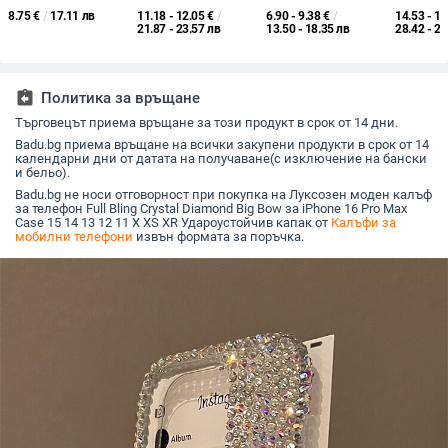
12, 13 и 14 с дишаща
за карта и каишка за
Pro Max,
17 Pro M
8.75
€
/
17.11 лв
11.18 - 12.05
€
/
6.90 - 9.38
€
/
14.53 - 15
охлаждаща мрежа и
през врата
удароустойчив
за носен
21.87 - 23.57 лв
13.50 - 18.35 лв
28.42 - 29
магнитен пръстен,
(A289)
персона
удароустойчив и
устойчив на
отпечатъци.
assignment_return
Политика за връщане
Търговецът приема връщане за този продукт в срок от 14 дни.
Badu.bg приема връщане на всички закупени продукти в срок от 14
календарни дни от датата на получаване(с изключение на бански
и бельо).
Badu.bg не носи отговорност при покупка на Луксозен моден калъф
за телефон Full Bling Crystal Diamond Big Bow за iPhone 16 Pro Max
Case 15 14 13 12 11 X XS XR Удароустойчив капак от
Калъфи за
мобилни телефони
извън формата за поръчка.