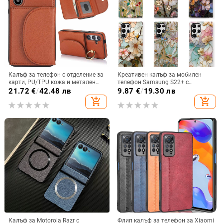
Калъф за телефон с отделение за
Креативен калъф за мобилен
карти, PU/TPU кожа и метален
телефон Samsung S22+ с
пръстен; ръчна изработка,
остъклено цвете, защита от
21.72
€
/
42.48 лв
9.87
€
/
19.30 лв
против изпускане, за Samsung
падане, Ultra Film Case за Apple
add_shopping_cart
add_shopping_cart
13
Калъф за Motorola Razr с
Флип калъф за телефон за Xiaomi