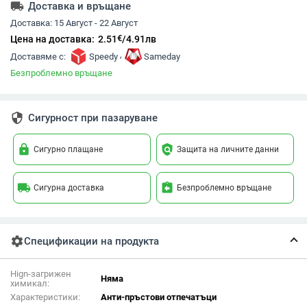
local_shipping
Доставка и връщане
Доставка:
15 Август - 22 Август
€
Цена на доставка:
2.51
/
4.91
лв
,
Доставяме с:
Speedy
Sameday
Безпроблемно връщане
security
Сигурност при пазаруване
lock
policy
Сигурно плащане
Защита на личните данни
local_shipping
assignment_return
Сигурна доставка
Безпроблемно връщане
settings
Спецификации на продукта
Hign-загрижен
Няма
химикал:
Характеристики:
Анти-пръстови отпечатъци