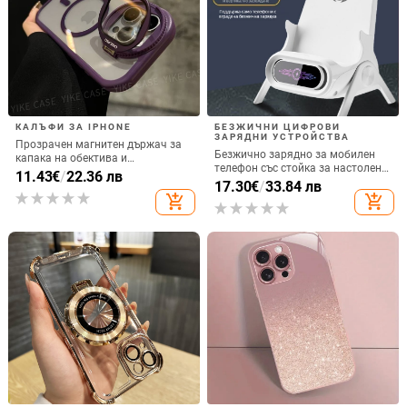
КАЛЪФИ ЗА IPHONE
БЕЗЖИЧНИ ЦИФРОВИ
ЗАРЯДНИ УСТРОЙСТВА
Прозрачен магнитен държач за
Безжично зарядно за мобилен
капака на обектива и
телефон със стойка за настолен
удароустойчив твърд калъф за
11.43
€
/
22.36 лв
монтаж за хоризонтално или
17.30
€
/
33.84 лв
iPhone 17 Pro Max
вертикално ползване, QC3.0, 2 A,
add_shopping_cart
add_shopping_cart
15 W, Бързо зареждане