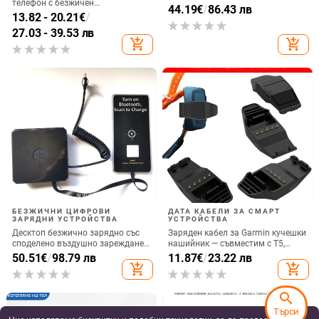
телефон с безжичен
2
44.19
€
/
86.43 лв
високоговорител и амбиентно
13.82 - 20.21
€
/
осветление, QC4.0 бързо
27.03 - 39.53 лв
зареждане, 15W, 3A изход
add_shopping_cart
add_shopping_cart
БЕЗЖИЧНИ ЦИФРОВИ
ДАТА КАБЕЛИ ЗА СМАРТ
ЗАРЯДНИ УСТРОЙСТВА
УСТРОЙСТВА
Десктоп безжично зарядно със
Заряден кабел за Garmin кучешки
споделено въздушно зареждане,
нашийник — съвместим с T5,
22.5W QC3.0, 2A изход
TT15, TT10, T15, GTT15x, TT25
50.51
€
/
98.79 лв
11.87
€
/
23.22 лв
add_shopping_cart
add_shopping_cart
search
Търси