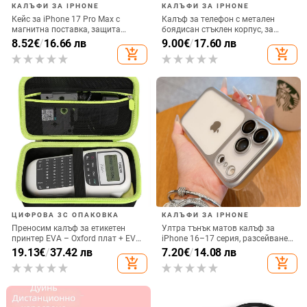
КАЛЪФИ ЗА IPHONE
КАЛЪФИ ЗА IPHONE
Кейс за iPhone 17 Pro Max с
Калъф за телефон с метален
магнитна поставка, защита
боядисан стъклен корпус, за
срещу изпускане на четирите
iPhone 11–14 Pro Max,
8.52
€
/
16.66 лв
9.00
€
/
17.60 лв
ъгъла, акрилен корпус с
охлаждане, модел YK263
add_shopping_cart
add_shopping_cart
електроплатиран финиш
ЦИФРОВА 3C ОПАКОВКА
КАЛЪФИ ЗА IPHONE
Преносим калъф за етикетен
Ултра тънък матов калъф за
принтер EVA – Oxford плат + EVA,
iPhone 16–17 серия, разсейване
горещо пресовано EVA и шиене,
на топлината, пълно покритие,
19.13
€
/
37.42 лв
7.20
€
/
14.08 лв
товароподемност 10 кг
удароустойчив и устойчив на
add_shopping_cart
add_shopping_cart
отпечатъци