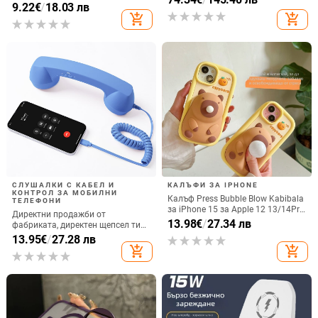
котка
9.22
€
/
18.03 лв
количка Stage 320 Audio,
add_shopping_cart
add_shopping_cart
прахозащитно покритие.
СЛУШАЛКИ С КАБЕЛ И
КАЛЪФИ ЗА IPHONE
КОНТРОЛ ЗА МОБИЛНИ
Калъф Press Bubble Blow Kabibala
ТЕЛЕФОНИ
за iPhone 15 за Apple 12 13/14Pro
Директни продажби от
Max, устойчив на изпускане 11
13.98
€
/
27.34 лв
фабриката, директен щепсел тип
C, мобилен телефон, Douyin
13.95
€
/
27.28 лв
Internet Celebrity, електрически
add_shopping_cart
add_shopping_cart
микрофон, слушалки с C порт,
кабелна слушалка