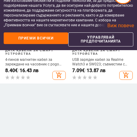
Ние използваме бисквитки и подобни технологии, за да предоставяме и
подобряваме нашата Услуга, да ви осигурим най-доброто потребителско
изживяване, да поддържаме сигурността на платформата, да
персонализираме съдържанието и рекламите, както и да измерваме
ефективността на нашите маркетингови кампании. С избора на
Виж повече
„Приемам всички“ вие се съгласявате ние и нашите доверени партньори
да съхраняваме бисквитки и подобни технологии на вашето устройство
за рекламни и аналитични цели. Можете по всяко време да управлявате
УПРАВЛЯВАЙ
ПРИЕМИ ВСИЧКИ
своите предпочитания, като натиснете „Управлявай предпочитанията“.
ПРЕДПОЧИТАНИЯТА
За повече информация, моля, вижте нашата
Политика за защита на
данните
.
ДАТА КАБЕЛИ ЗА СМАРТ
ДАТА КАБЕЛИ ЗА СМАРТ
УСТРОЙСТВА
УСТРОЙСТВА
4-пинов магнитен кабел за
USB заряден кабел за Realme
зареждане на часовник с pogo
Watch3 и SW023; съвместим с
pin конектор, 7,62 мм
IP68, ID205L и SW021 смарт
8.40
€
/
16.43 лв
7.09
€
/
13.87 лв
часовници
add_shopping_cart
add_shopping_cart