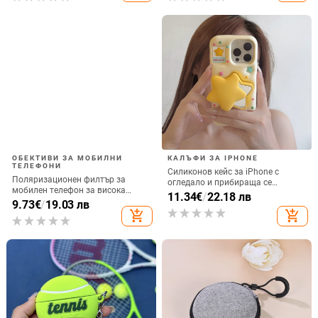
ОБЕКТИВИ ЗА МОБИЛНИ
КАЛЪФИ ЗА IPHONE
ТЕЛЕФОНИ
Силиконов кейс за iPhone с
Поляризационен филтър за
огледало и прибираща се
мобилен телефон за висока
подвижна стойка в дизайн на
11.34
€
/
22.18 лв
резолюция — ND филтър, модел
9.73
€
/
19.03 лв
петолъчка, съвместим с iPhone
GZM
add_shopping_cart
add_shopping_cart
13–17 Pro/Max