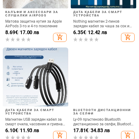
КАЛЪФИ И АКСЕСОАРИ ЗА
ДАТА КАБЕЛИ ЗА СМАРТ
СЛУШАЛКИ AIRPODS
УСТРОЙСТВА
Матова защитна кутия за Apple
Nothing магнитен 2-пинов
AirPods 3-то и 4-то поколение
заряден кабел за чаша за сок и
смарт часовник – 60 см, силен
8.69
€
/
17.00 лв
6.35
€
/
12.42 лв
магнит N52, 7,62 мм разстояние
add_shopping_cart
add_shopping_cart
между пиновете
ДАТА КАБЕЛИ ЗА СМАРТ
BLUETOOTH ДИСТАНЦИОННИ
УСТРОЙСТВА
ЗА СЕЛФИ
Магнитен USB заряден кабел за
Ly-09 пръстеново Bluetooth
смарт очила, часовник и гривна
дистанционно за селфи, Bluetooth
– едно към две, съвместим с 4.0-
5.3, ABS материал, тегло 10
6.10
€
/
11.93 лв
17.81
€
/
34.83 лв
12.3, марка Rising Sun
add_shopping_cart
add_shopping_cart