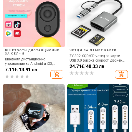
BLUETOOTH ДИСТАНЦИОННИ
ЧЕТЦИ ЗА ПАМЕТ КАРТИ
ЗА СЕЛФИ
ZY-802 XQD/SD четец за карти —
Bluetooth дистанционно
USB 3.0 висока скорост, двойен
управление за Android и iOS,
интерфейс Type-C и USB,
24.71
€
/
48.33 лв
универсално за снимки и
7.11
€
/
13.91 лв
алуминиев сплав + ABS
видеозаписи, модел 6-key tremolo,
add_shopping_cart
add_shopping_cart
Vernon, ABS материал, тегло 15 g