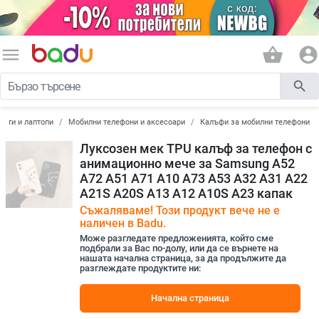
menu
shopping_basket
account_circle
search
лети и лаптопи
Мобилни телефони и аксесоари
Калъфи за мобилни телефони
Луксозен мек TPU калъф за телефон с
анимационно мече за Samsung A52
A72 A51 A71 A10 A73 A53 A32 A31 A22
A21S A20S A13 A12 A10S A23 капак
Съжаляваме! Този продукт вече не е
наличен в Badu.
Може разгледате предложенията, който сме
подбрали за Вас по-долу, или да се върнете на
нашата начална страница, за да продължите да
разглеждате продуктите ни:
Начална страница