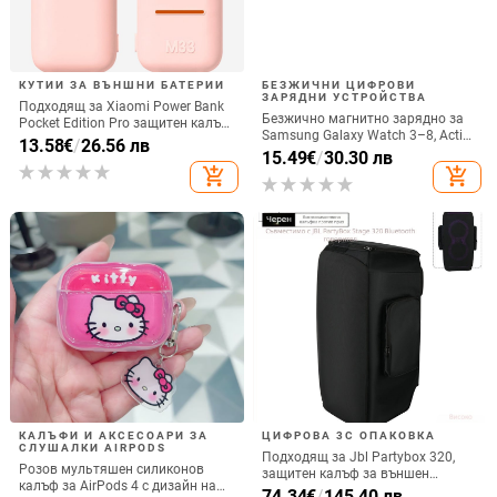
КУТИИ ЗА ВЪНШНИ БАТЕРИИ
БЕЗЖИЧНИ ЦИФРОВИ
ЗАРЯДНИ УСТРОЙСТВА
Подходящ за Xiaomi Power Bank
Безжично магнитно зарядно за
Pocket Edition Pro защитен калъф
Samsung Galaxy Watch 3–8, Active
33W силиконов 10000mA
13.58
€
/
26.56 лв
1/2 • QC2.0 • Магнитно зареждане
15.49
€
/
30.30 лв
неплъзгащ се защитен калъф за
• 3W / 1A
add_shopping_cart
add_shopping_cart
Power Bank
КАЛЪФИ И АКСЕСОАРИ ЗА
ЦИФРОВА 3C ОПАКОВКА
СЛУШАЛКИ AIRPODS
Подходящ за Jbl Partybox 320,
Розов мультяшен силиконов
защитен калъф за външен
калъф за AirPods 4 с дизайн на
високоговорител, калъф за
74.34
€
/
145.40 лв