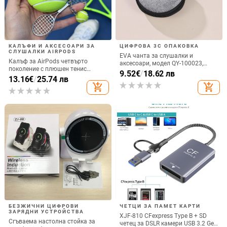
КАЛЪФИ И АКСЕСОАРИ ЗА
ЦИФРОВА 3C ОПАКОВКА
СЛУШАЛКИ AIRPODS
EVA чанта за слушалки и
Калъф за AirPods четвърто
аксесоари, модел QY-100023,
поколение с плюшен тенис
изработка: горещо пресоване и
9.52
€
/
18.62 лв
мотив, силиконов 3D дизайн,
13.16
€
/
25.74 лв
шиене, носещ капацитет 5,
съвместим с AirPods 3 и Pro 2
add_shopping_cart
add_shopping_cart
предназначена за слушалки,
кабели, зарядни и преносим хард
диск
БЕЗЖИЧНИ ЦИФРОВИ
ЧЕТЦИ ЗА ПАМЕТ КАРТИ
ЗАРЯДНИ УСТРОЙСТВА
XJF-810 CFexpress Type B + SD
Сгъваема настолна стойка за
четец за DSLR камери USB 3.2 Gen