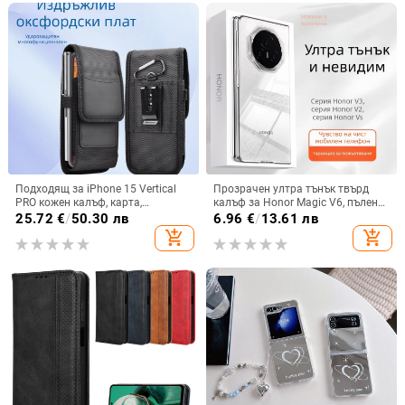
Подходящ за iPhone 15 Vertical
Прозрачен ултра тънък твърд
PRO кожен калъф, карта,
калъф за Honor Magic V6, пълен
оксфордски плат, найлонов плат,
обхват, защита от падане, за
25.72
€
/
50.30 лв
6.96
€
/
13.61 лв
колан, чанта за кръста на
сгъваем дисплей, с огледална
add_shopping_cart
add_shopping_cart
мобилен телефон
повърхност