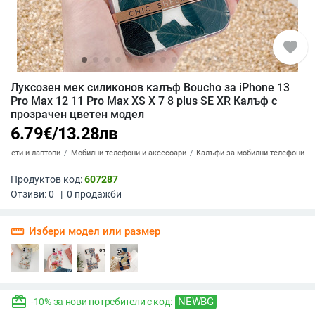
favorite
Луксозен мек силиконов калъф Boucho за iPhone 13
Pro Max 12 11 Pro Max XS X 7 8 plus SE XR Калъф с
прозрачен цветен модел
6.79
€
/
13.28
лв
аблети и лаптопи
Мобилни телефони и аксесоари
Калъфи за мобилни телефони
Продуктов код:
607287
Отзиви:
0
|
0
продажби
straighten
Избери модел или размер
redeem
NEWBG
-10% за нови потребители с код: