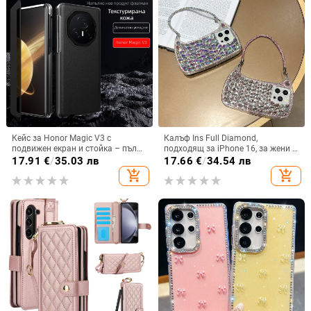
Кейс за Honor Magic V3 с
Калъф Ins Full Diamond,
подвижен екран и стойка – пълна
подходящ за iPhone 16, за жени с
защита, удароустойчив, против
14-инчова личност, огледална
17.91
€
/
35.03 лв
17.66
€
/
34.54 лв
износване, материал PC +
рамка с 13 големи отвора и
add_shopping_cart
add_shopping_cart
имитационна кожа, прецизна
електролитно покритие, с
обработка
диаманти Ins Full Diamond.