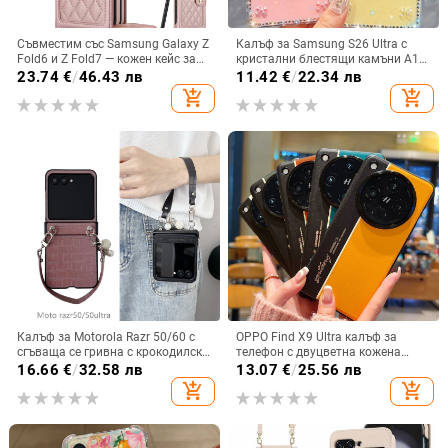
Съвместим със Samsung Galaxy Z
Калъф за Samsung S26 Ultra с
Fold6 и Z Fold7 — кожен кейс за
кристални блестящи камъни A17,
телефон с слот за стилус,
A57IMD Aurora Bow и S24FE,
23.74
€
/
46.43 лв
11.42
€
/
22.34 лв
сгъваем дизайн, елегантен стил, с
защита от падане
add_shopping_cart
add_shopping_cart
каишка за китката, за дами
Калъф за Motorola Razr 50/60 с
OPPO Find X9 Ultra калъф за
сгъваща се гривна с крокодилски
телефон с двуцветна кожена
релеф
текстура и флуоресцентни линии,
16.66
€
/
32.58 лв
13.07
€
/
25.56 лв
GT8Pro защитен калъф
add_shopping_cart
add_shopping_cart