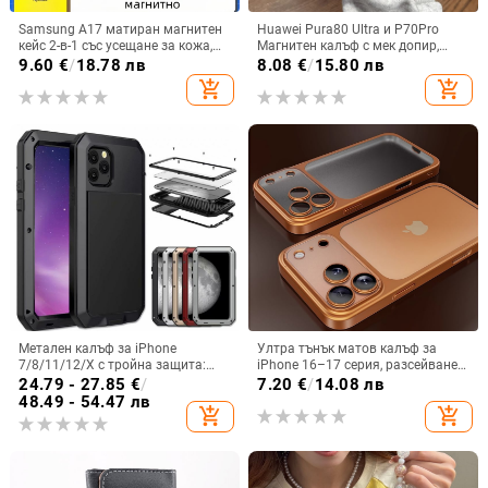
Samsung A17 матиран магнитен
Huawei Pura80 Ultra и P70Pro
кейс 2-в-1 със усещане за кожа,
Магнитен калъф с мек допир,
удароустойчива обвивка от
ултра тънък PC корпус,
9.60
€
/
18.78 лв
8.08
€
/
15.80 лв
PC+TPU, цветове: розово,
противоударна защита
add_shopping_cart
add_shopping_cart
червено, лилаво, синьо, черно
Метален калъф за iPhone
Ултра тънък матов калъф за
7/8/11/12/X с тройна защита:
iPhone 16–17 серия, разсейване
удароустойчив, прахоустойчив и
на топлината, пълно покритие,
24.79 - 27.85
€
/
7.20
€
/
14.08 лв
запечатан
удароустойчив и устойчив на
48.49 - 54.47 лв
add_shopping_cart
add_shopping_cart
отпечатъци