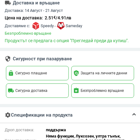
local_shipping
Доставка и връщане
Доставка:
14 Август - 21 Август
€
Цена на доставка:
2.51
/
4.91
лв
,
Доставяме с:
Speedy
Sameday
Безпроблемно връщане
Продуктът се предлага с опция "Прегледай преди да купиш".
security
Сигурност при пазаруване
lock
policy
Сигурно плащане
Защита на личните данни
local_shipping
assignment_return
Сигурна доставка
Безпроблемно връщане
settings
Спецификации на продукта
Дроп доставка:
поддържа
Няма функции, Луксозен, ултра тънък,