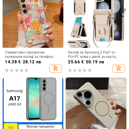
Съвместим с прозрачен
Калъф за Samsung Z Flip7 от
силиконов калъф за телефон
PU+PC кожа с джоб за карта,
Samsung S25 Ultra,
пръстен за държане, еластичен
14.38
€
/
28.12 лв
25.66
€
/
50.19 лв
персонализиран рисуван дизайн
държач за карти и кръстосана
add_shopping_cart
add_shopping_cart
за S24 FE и защитен калъф A55
презрамка
5G.