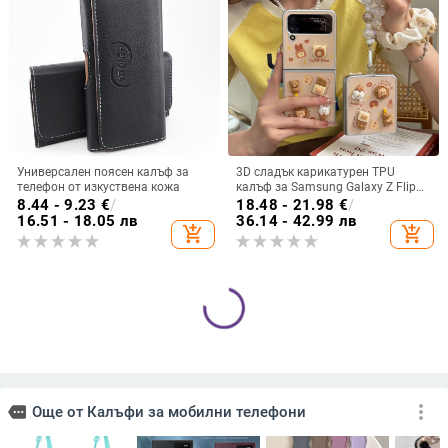
Универсален поясен калъф за
3D сладък карикатурен TPU
телефон от изкуствена кожа
калъф за Samsung Galaxy Z Flip
6/3/4, защита срещу изпускане,
8.44 - 9.23
€
/
18.48 - 21.98
€
/
корейски стил
16.51 - 18.05 лв
36.14 - 42.99 лв
add_shopping_cart
add_shopping_cart