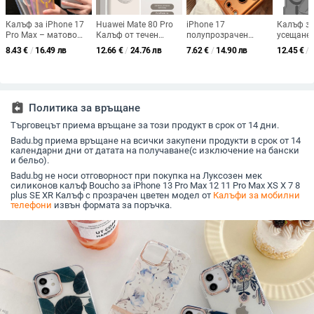
Калъф за iPhone 17
Huawei Mate 80 Pro
iPhone 17
Калъф за
Pro Max – матово
Калъф от течен
полупрозрачен
усещане 
полупрозрачен,
силикон с въртяща
калъф със матиран
магнит 
8.43
€
/
16.49 лв
12.66
€
/
24.76 лв
7.62
€
/
14.90 лв
12.45
€
/
удароустойчив с
се стойка –
финиш и пълна
покритие
магнитно задържане,
удароустойчив,
защита за камерата,
изпускан
TPU и акрил,
матова повърхност,
протектор за
съвместим с серия
анти отпечатъци
обектива
iPhone 11/12/13/14
assignment_return
Политика за връщане
Pro/Max
Търговецът приема връщане за този продукт в срок от 14 дни.
Badu.bg приема връщане на всички закупени продукти в срок от 14
календарни дни от датата на получаване(с изключение на бански
и бельо).
Badu.bg не носи отговорност при покупка на Луксозен мек
силиконов калъф Boucho за iPhone 13 Pro Max 12 11 Pro Max XS X 7 8
plus SE XR Калъф с прозрачен цветен модел от
Калъфи за мобилни
телефони
извън формата за поръчка.