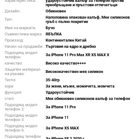
Характеристика:
удароустойчив калъф за телефон против
преобръщане и пръстови отпечатъци
Дизайн:
Обикновен
Наполовина опакован калъф, Мек силиконов
Тип:
гръб с пълно покритие
Име на марката:
Бучо
Съвместима марка:
ЯБЪЛКА
Произход:
Континентален Китай
Начин на продажби:
Търговия на едро и дребно
Подходящ модел
За iPhone 11 Pro Max XR XS MAX X
телефон:
качество:
Високо качество++++
Защитен материал
Висококачествен мек силикон
на ръкава:
Тегло:
35-40гр
хора:
За жени, мъже, момичета, момчета
функция:
Удароустойчив
стил:
Мек обикновен силиконов калъф за телефон
Подходящ модел
За iPhone 11 Pro
телефон 2:
Подходящ модел
За iPhone 11
телефон 3:
Подходящ модел
За iPhone XS MAX
телефон 6:
Подходящ телефон
За iPhone SE 2 2020 г