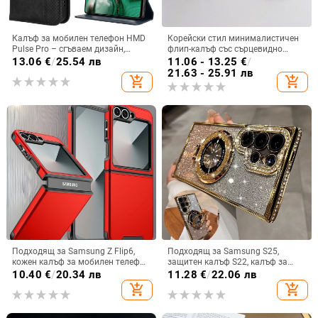
Калъф за мобилен телефон HMD
Корейски стил минималистичен
Pulse Pro – сгъваем дизайн,
флип-калъф със сърцевидно
магнитно задържане, джоб за
огледало за Samsung Galaxy Z
13.06
€
/
25.54 лв
11.06 - 13.25
€
/
карти, TPU кожа, удароустойчив
Flip 3/4/5
21.63 - 25.91 лв
add_shopping_cart
add_shopping_cart
Подходящ за Samsung Z Flip6,
Подходящ за Samsung S25,
кожен калъф за мобилен телефон
защитен калъф S22, калъф за
Flip5, твърд двустранен калъф
мобилен телефон Edge Drill, S24,
10.40
€
/
20.34 лв
11.28
€
/
22.06 лв
против падане за Flip7, защитен
прозрачен магнитен държач със
add_shopping_cart
add_shopping_cart
калъф Armor
стрази A56, брокат против
падане на пудра.