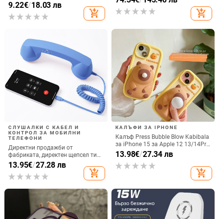
котка
9.22
€
/
18.03 лв
количка Stage 320 Audio,
add_shopping_cart
add_shopping_cart
прахозащитно покритие.
СЛУШАЛКИ С КАБЕЛ И
КАЛЪФИ ЗА IPHONE
КОНТРОЛ ЗА МОБИЛНИ
Калъф Press Bubble Blow Kabibala
ТЕЛЕФОНИ
за iPhone 15 за Apple 12 13/14Pro
Директни продажби от
Max, устойчив на изпускане 11
13.98
€
/
27.34 лв
фабриката, директен щепсел тип
C, мобилен телефон, Douyin
13.95
€
/
27.28 лв
Internet Celebrity, електрически
add_shopping_cart
add_shopping_cart
микрофон, слушалки с C порт,
кабелна слушалка