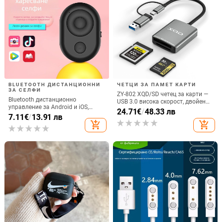
BLUETOOTH ДИСТАНЦИОННИ
ЧЕТЦИ ЗА ПАМЕТ КАРТИ
ЗА СЕЛФИ
ZY-802 XQD/SD четец за карти —
Bluetooth дистанционно
USB 3.0 висока скорост, двойен
управление за Android и iOS,
интерфейс Type-C и USB,
24.71
€
/
48.33 лв
универсално за снимки и
7.11
€
/
13.91 лв
алуминиев сплав + ABS
видеозаписи, модел 6-key tremolo,
add_shopping_cart
add_shopping_cart
Vernon, ABS материал, тегло 15 g