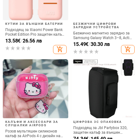
КУТИИ ЗА ВЪНШНИ БАТЕРИИ
БЕЗЖИЧНИ ЦИФРОВИ
ЗАРЯДНИ УСТРОЙСТВА
Подходящ за Xiaomi Power Bank
Безжично магнитно зарядно за
Pocket Edition Pro защитен калъф
Samsung Galaxy Watch 3–8, Active
33W силиконов 10000mA
13.58
€
/
26.56 лв
1/2 • QC2.0 • Магнитно зареждане
15.49
€
/
30.30 лв
неплъзгащ се защитен калъф за
• 3W / 1A
add_shopping_cart
add_shopping_cart
Power Bank
КАЛЪФИ И АКСЕСОАРИ ЗА
ЦИФРОВА 3C ОПАКОВКА
СЛУШАЛКИ AIRPODS
Подходящ за Jbl Partybox 320,
Розов мультяшен силиконов
защитен калъф за външен
калъф за AirPods 4 с дизайн на
високоговорител, калъф за
74.34
€
/
145.40 лв