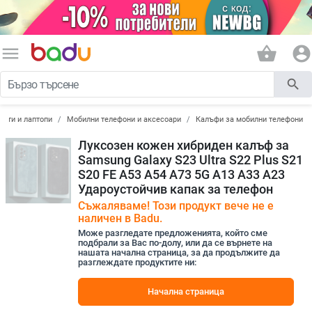
menu
shopping_basket
account_circle
search
лети и лаптопи
Мобилни телефони и аксесоари
Калъфи за мобилни телефони
Луксозен кожен хибриден калъф за
Samsung Galaxy S23 Ultra S22 Plus S21
S20 FE A53 A54 A73 5G A13 A33 A23
Удароустойчив капак за телефон
Съжаляваме! Този продукт вече не е
наличен в Badu.
Може разгледате предложенията, който сме
подбрали за Вас по-долу, или да се върнете на
нашата начална страница, за да продължите да
разглеждате продуктите ни:
Начална страница