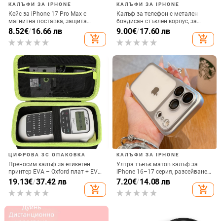
КАЛЪФИ ЗА IPHONE
КАЛЪФИ ЗА IPHONE
Кейс за iPhone 17 Pro Max с
Калъф за телефон с метален
магнитна поставка, защита
боядисан стъклен корпус, за
срещу изпускане на четирите
iPhone 11–14 Pro Max,
8.52
€
/
16.66 лв
9.00
€
/
17.60 лв
ъгъла, акрилен корпус с
охлаждане, модел YK263
add_shopping_cart
add_shopping_cart
електроплатиран финиш
ЦИФРОВА 3C ОПАКОВКА
КАЛЪФИ ЗА IPHONE
Преносим калъф за етикетен
Ултра тънък матов калъф за
принтер EVA – Oxford плат + EVA,
iPhone 16–17 серия, разсейване
горещо пресовано EVA и шиене,
на топлината, пълно покритие,
19.13
€
/
37.42 лв
7.20
€
/
14.08 лв
товароподемност 10 кг
удароустойчив и устойчив на
add_shopping_cart
add_shopping_cart
отпечатъци