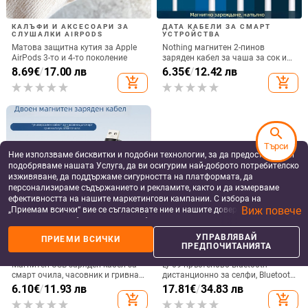
КАЛЪФИ И АКСЕСОАРИ ЗА
ДАТА КАБЕЛИ ЗА СМАРТ
СЛУШАЛКИ AIRPODS
УСТРОЙСТВА
Матова защитна кутия за Apple
Nothing магнитен 2-пинов
AirPods 3-то и 4-то поколение
заряден кабел за чаша за сок и
смарт часовник – 60 см, силен
8.69
€
/
17.00 лв
6.35
€
/
12.42 лв
магнит N52, 7,62 мм разстояние
add_shopping_cart
add_shopping_cart
между пиновете
search
Търси
Ние използваме бисквитки и подобни технологии, за да предоставяме и
подобряваме нашата Услуга, да ви осигурим най-доброто потребителско
изживяване, да поддържаме сигурността на платформата, да
персонализираме съдържанието и рекламите, както и да измерваме
ефективността на нашите маркетингови кампании. С избора на
Виж повече
„Приемам всички“ вие се съгласявате ние и нашите доверени партньори
да съхраняваме бисквитки и подобни технологии на вашето устройство
за рекламни и аналитични цели. Можете по всяко време да управлявате
УПРАВЛЯВАЙ
ПРИЕМИ ВСИЧКИ
своите предпочитания, като натиснете „Управлявай предпочитанията“.
ДАТА КАБЕЛИ ЗА СМАРТ
BLUETOOTH ДИСТАНЦИОННИ
ПРЕДПОЧИТАНИЯТА
УСТРОЙСТВА
ЗА СЕЛФИ
За повече информация, моля, вижте нашата
Политика за защита на
Магнитен USB заряден кабел за
Ly-09 пръстеново Bluetooth
данните
.
смарт очила, часовник и гривна
дистанционно за селфи, Bluetooth
– едно към две, съвместим с 4.0-
5.3, ABS материал, тегло 10
6.10
€
/
11.93 лв
17.81
€
/
34.83 лв
12.3, марка Rising Sun
add_shopping_cart
add_shopping_cart