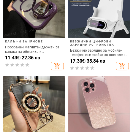
КАЛЪФИ ЗА IPHONE
БЕЗЖИЧНИ ЦИФРОВИ
ЗАРЯДНИ УСТРОЙСТВА
Прозрачен магнитен държач за
Безжично зарядно за мобилен
капака на обектива и
телефон със стойка за настолен
удароустойчив твърд калъф за
11.43
€
/
22.36 лв
монтаж за хоризонтално или
17.30
€
/
33.84 лв
iPhone 17 Pro Max
вертикално ползване, QC3.0, 2 A,
add_shopping_cart
add_shopping_cart
15 W, Бързо зареждане