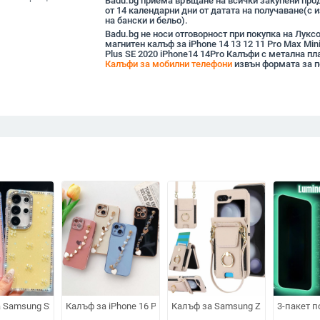
Badu.bg приема връщане на всички закупени прод
от 14 календарни дни от датата на получаване(с
на бански и бельо).
Badu.bg не носи отговорност при покупка на Лукс
магнитен калъф за iPhone 14 13 12 11 Pro Max Mini
Plus SE 2020 iPhone14 14Pro Калъфи с метална пл
Калъфи за мобилни телефони
извън формата за п
ne 14 Pro Max, епоксова изработка, персонализиран
Phone 14 Pro / Pro Max / 14 Max, ръчна изработка, антипадане
 Samsung S26 Ultra с кристални блестящи камъни A17, A57IMD Aurora Bow
Калъф за iPhone 16 Pro Max с електроплатиран страниче
Калъф за Samsung Z Flip7 от PU+P
3-пакет п