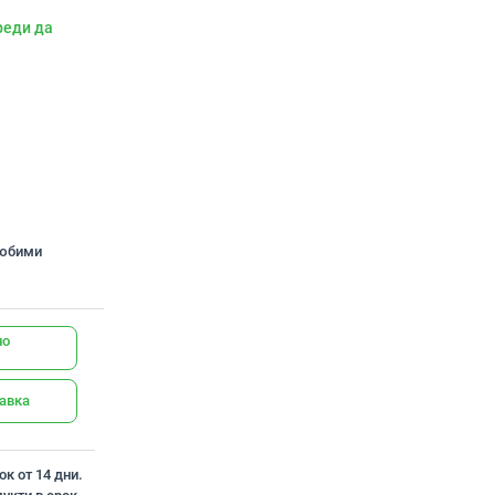
реди да
любими
но
тавка
к от 14 дни.