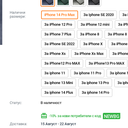
Налични
iPhone 14 Pro Max
За Iphone SE 2020
За 
размери:
За iPhone 12 Pro
За iPhone 12 mini
За iP
За iPhone 7 Plus
За iPhone 8
За iPhone 8
За iPhone SE 2022
За iPhone X
За iPhone
За iPhone Xs
За iPhone Xs Max
За iPhon
За iPhone12 Pro MAX
За iPhone13 Pro MAX
За iphone 11
За iphone 11 Pro
За iphone 
За iphone 13 Mini
За iphone 13 Pro
За iph
За iphone 14 Plus
За iphone 14 Pro
Статус:
В наличност
redeem
NEWBG
-10% за нови потребители с код:
Доставка:
15 Август - 22 Август