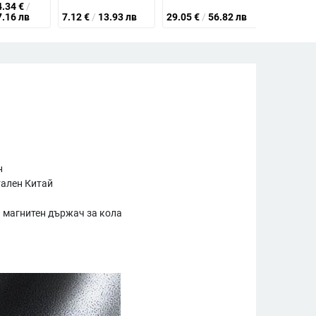
4.34
€
/
7.16 лв
7.12
€
/
13.93 лв
29.05
€
/
56.82 лв
7.89
€
/
1
н
ален Китай
магнитен държач за кола