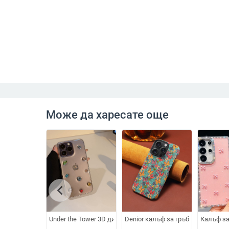
Може да харесате още
chevron_left
Under the Tower 3D диамантен TPU защитен калъф за iPho
Denior калъф за гръб от корк за i
Калъф за