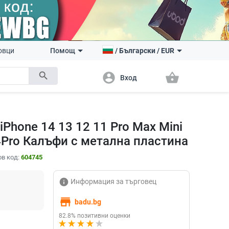
овци
Помощ
/
Български
/
EUR
search
account_circle
shopping_basket
Вход
Phone 14 13 12 11 Pro Max Mini
14Pro Калъфи с метална пластина
в код:
604745
info
Информация за търговец
store
badu.bg
82.8% позитивни оценки