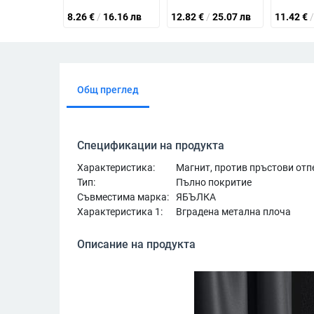
8.26
€
/
16.16 лв
12.82
€
/
25.07 лв
11.42
€
/
Общ преглед
Спецификации на продукта
Характеристика:
Магнит, против пръстови отп
Тип:
Пълно покритие
Съвместима марка:
ЯБЪЛКА
Характеристика 1:
Вградена метална плоча
Описание на продукта