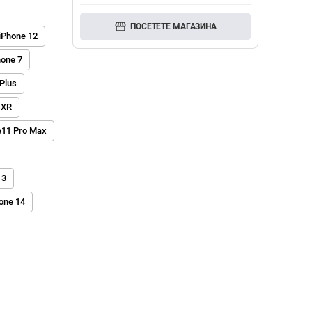
storefront
ПОСЕТЕТЕ МАГАЗИНА
iPhone 12
hone 7
 Plus
 XR
e11 Pro Max
13
one 14