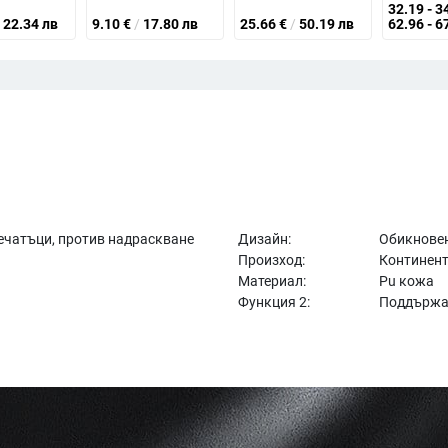
32.19 - 3
22.34 лв
9.10
€
/
17.80 лв
25.66
€
/
50.19 лв
62.96 - 6
ечатъци, против надраскване
Дизайн:
Обикнове
Произход:
Континент
Материал:
Pu кожа
Функция 2:
Поддържа 