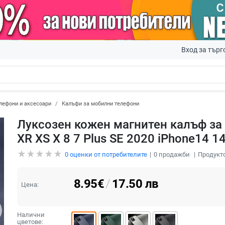
Вход за търг
лефони и аксесоари
Калъфи за мобилни телефони
Луксозен кожен магнитен калъф за i
XR XS X 8 7 Plus SE 2020 iPhone14 
0
оценки от потребителите
0
продажби
Продукто
8.95
€
/
17.50
лв
Цена:
Налични
цветове: