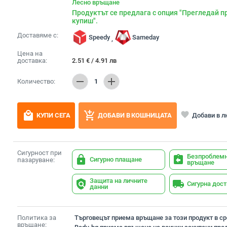
Лесно връщане
Продуктът се предлага с опция "Прегледай п
купиш".
Доставяме с:
Speedy
Sameday
,
Цена на
доставка:
2.51
€
/
4.91
лв
remove
add
Количество:
1
local_mall
add_shopping_cart
favorite
Добави в 
КУПИ СЕГА
ДОБАВИ В КОШНИЦАТА
Сигурност при
Безпроблем
lock
assignment_return
Сигурно плащане
пазаруване:
връщане
Защита на личните
policy
local_shipping
Сигурна дос
данни
Политика за
Търговецът приема връщане за този продукт в сро
връщане: