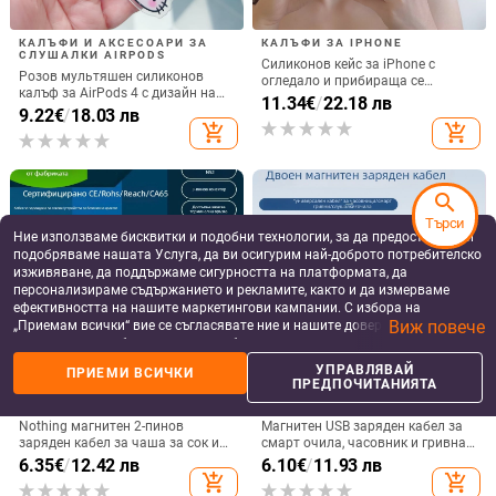
КАЛЪФИ И АКСЕСОАРИ ЗА
КАЛЪФИ ЗА IPHONE
СЛУШАЛКИ AIRPODS
Силиконов кейс за iPhone с
Розов мультяшен силиконов
огледало и прибираща се
калъф за AirPods 4 с дизайн на
подвижна стойка в дизайн на
11.34
€
/
22.18 лв
котка
9.22
€
/
18.03 лв
петолъчка, съвместим с iPhone
add_shopping_cart
add_shopping_cart
13–17 Pro/Max
search
Търси
Ние използваме бисквитки и подобни технологии, за да предоставяме и
подобряваме нашата Услуга, да ви осигурим най-доброто потребителско
изживяване, да поддържаме сигурността на платформата, да
персонализираме съдържанието и рекламите, както и да измерваме
ефективността на нашите маркетингови кампании. С избора на
Виж повече
„Приемам всички“ вие се съгласявате ние и нашите доверени партньори
да съхраняваме бисквитки и подобни технологии на вашето устройство
за рекламни и аналитични цели. Можете по всяко време да управлявате
УПРАВЛЯВАЙ
ПРИЕМИ ВСИЧКИ
своите предпочитания, като натиснете „Управлявай предпочитанията“.
ПРЕДПОЧИТАНИЯТА
ДАТА КАБЕЛИ ЗА СМАРТ
ДАТА КАБЕЛИ ЗА СМАРТ
За повече информация, моля, вижте нашата
Политика за защита на
УСТРОЙСТВА
УСТРОЙСТВА
данните
.
Nothing магнитен 2-пинов
Магнитен USB заряден кабел за
заряден кабел за чаша за сок и
смарт очила, часовник и гривна
смарт часовник – 60 см, силен
– едно към две, съвместим с 4.0-
6.35
€
/
12.42 лв
6.10
€
/
11.93 лв
магнит N52, 7,62 мм разстояние
12.3, марка Rising Sun
add_shopping_cart
add_shopping_cart
между пиновете