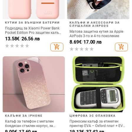
КУТИИ ЗА ВЪНШНИ БАТЕРИИ
КАЛЪФИ И АКСЕСОАРИ ЗА
СЛУШАЛКИ AIRPODS
Подходящ за Xiaomi Power Bank
Матова защитна кутия за Apple
Pocket Edition Pro защитен калъф
AirPods 3-то и 4-то поколение
33W силиконов 10000mA
13.58
€
/
26.56 лв
8.69
€
/
17.00 лв
неплъзгащ се защитен калъф за
add_shopping_cart
add_shopping_cart
Power Bank
КАЛЪФИ ЗА IPHONE
ЦИФРОВА 3C ОПАКОВКА
Калъф за телефон с метален
Преносим калъф за етикетен
боядисан стъклен корпус, за
принтер EVA – Oxford плат + EVA,
iPhone 11–14 Pro Max,
горещо пресовано EVA и шиене,
9.00
€
/
17.60 лв
19.13
€
/
37.42 лв