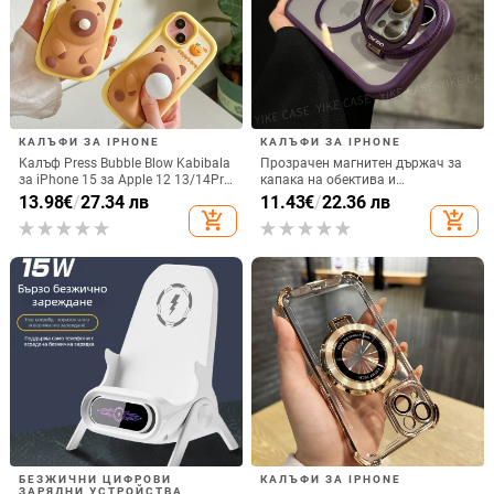
КАЛЪФИ ЗА IPHONE
КАЛЪФИ ЗА IPHONE
Калъф Press Bubble Blow Kabibala
Прозрачен магнитен държач за
за iPhone 15 за Apple 12 13/14Pro
капака на обектива и
Max, устойчив на изпускане 11
удароустойчив твърд калъф за
13.98
€
/
27.34 лв
11.43
€
/
22.36 лв
iPhone 17 Pro Max
add_shopping_cart
add_shopping_cart
БЕЗЖИЧНИ ЦИФРОВИ
КАЛЪФИ ЗА IPHONE
ЗАРЯДНИ УСТРОЙСТВА