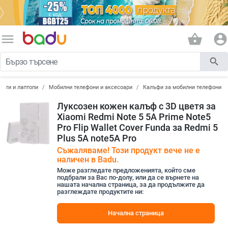
menu
shopping_basket
account_circle
search
лети и лаптопи
Мобилни телефони и аксесоари
Калъфи за мобилни телефони
Луксозен кожен калъф с 3D цветя за
Xiaomi Redmi Note 5 5A Prime Note5
Pro Flip Wallet Cover Funda за Redmi 5
Plus 5A note5A Pro
Съжаляваме! Този продукт вече не е
наличен в Badu.
Може разгледате предложенията, който сме
подбрали за Вас по-долу, или да се върнете на
нашата начална страница, за да продължите да
разглеждате продуктите ни:
Начална страница