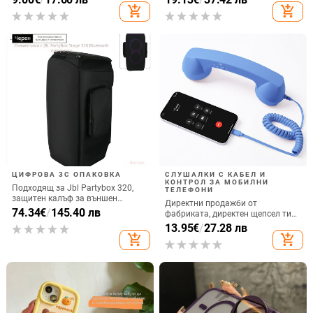
охлаждане, модел YK263
товароподемност 10 кг
add_shopping_cart
add_shopping_cart
ЦИФРОВА 3C ОПАКОВКА
СЛУШАЛКИ С КАБЕЛ И
КОНТРОЛ ЗА МОБИЛНИ
Подходящ за Jbl Partybox 320,
ТЕЛЕФОНИ
защитен калъф за външен
Директни продажби от
високоговорител, калъф за
74.34
€
/
145.40 лв
фабриката, директен щепсел тип
количка Stage 320 Audio,
C, мобилен телефон, Douyin
13.95
€
/
27.28 лв
прахозащитно покритие.
Internet Celebrity, електрически
add_shopping_cart
add_shopping_cart
микрофон, слушалки с C порт,
кабелна слушалка