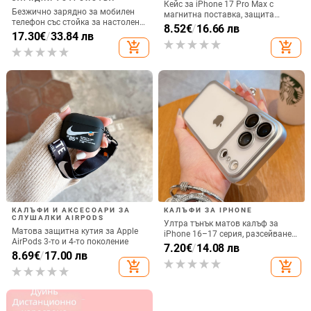
Кейс за iPhone 17 Pro Max с
Безжично зарядно за мобилен
магнитна поставка, защита
телефон със стойка за настолен
срещу изпускане на четирите
8.52
€
/
16.66 лв
монтаж за хоризонтално или
17.30
€
/
33.84 лв
ъгъла, акрилен корпус с
вертикално ползване, QC3.0, 2 A,
add_shopping_cart
add_shopping_cart
електроплатиран финиш
15 W, Бързо зареждане
КАЛЪФИ И АКСЕСОАРИ ЗА
КАЛЪФИ ЗА IPHONE
СЛУШАЛКИ AIRPODS
Ултра тънък матов калъф за
Матова защитна кутия за Apple
iPhone 16–17 серия, разсейване
AirPods 3-то и 4-то поколение
на топлината, пълно покритие,
7.20
€
/
14.08 лв
8.69
€
/
17.00 лв
удароустойчив и устойчив на
add_shopping_cart
add_shopping_cart
отпечатъци