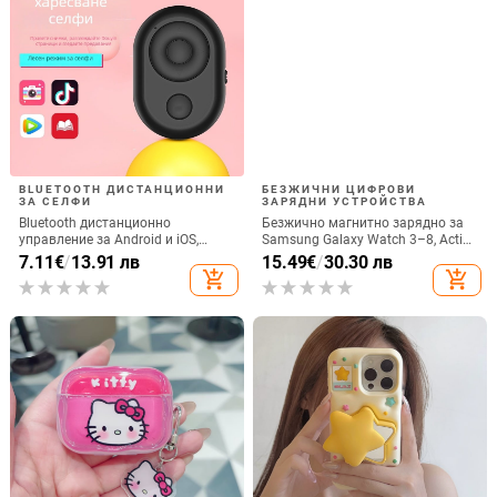
BLUETOOTH ДИСТАНЦИОННИ
БЕЗЖИЧНИ ЦИФРОВИ
ЗА СЕЛФИ
ЗАРЯДНИ УСТРОЙСТВА
Bluetooth дистанционно
Безжично магнитно зарядно за
управление за Android и iOS,
Samsung Galaxy Watch 3–8, Active
универсално за снимки и
1/2 • QC2.0 • Магнитно зареждане
7.11
€
/
13.91 лв
15.49
€
/
30.30 лв
видеозаписи, модел 6-key tremolo,
• 3W / 1A
add_shopping_cart
add_shopping_cart
Vernon, ABS материал, тегло 15 g