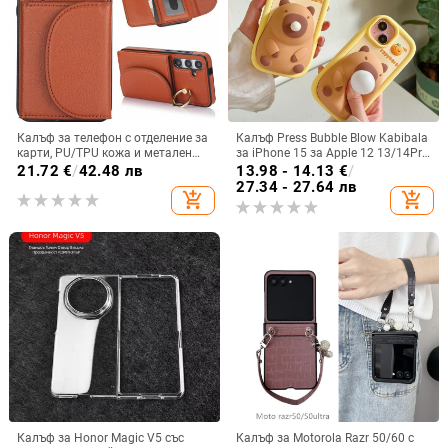
Калъф за телефон с отделение за
Калъф Press Bubble Blow Kabibala
карти, PU/TPU кожа и метален
за iPhone 15 за Apple 12 13/14Pro
пръстен; ръчна изработка,
Max, устойчив на изпускане 11
21.72
€
/
42.48 лв
13.98 - 14.13
€
/
против изпускане, за Samsung
27.34 - 27.64 лв
add_shopping_cart
add_shopping_cart
Калъф за Honor Magic V5 със
Калъф за Motorola Razr 50/60 с