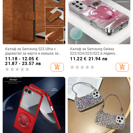
Калъф за Samsung S23 Ultra с
Калъф за Samsung Galaxy
държател за карта и каишка за
S23/S24/S25/S22 в ледено
през врата
кристално розово със стъклена
11.18 - 12.05
€
/
11.22
€
/
21.94 лв
повърхност и метално боядисано
21.87 - 23.57 лв
add_shopping_cart
add_shopping_cart
покритие