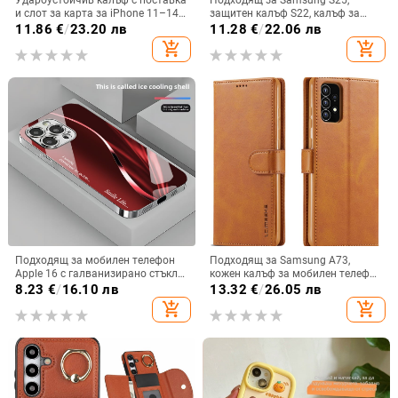
Удароустойчив калъф с поставка
Подходящ за Samsung S25,
и слот за карта за iPhone 11–14
защитен калъф S22, калъф за
Pro Max, изкуствена кожа,
мобилен телефон Edge Drill, S24,
11.86
€
/
23.20 лв
11.28
€
/
22.06 лв
релефна украса
прозрачен магнитен държач със
add_shopping_cart
add_shopping_cart
стрази A56, брокат против
падане на пудра.
Подходящ за мобилен телефон
Подходящ за Samsung A73,
Apple 16 с галванизирано стъкло
кожен калъф за мобилен телефон
и ослепителна течаща светлина,
A36/A16, калъф за мобилен
8.23
€
/
16.10 лв
13.32
€
/
26.05 лв
семпъл iPhone 17 Pro, модерен и
телефон A26/A56, флип калъф,
add_shopping_cart
add_shopping_cart
лек луксозен 14 Plus.
защитен калъф, невидима скоба.