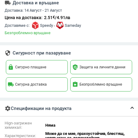
local_shipping
Доставка и връщане
Доставка:
14 Август - 21 Август
€
Цена на доставка:
2.51
/
4.91
лв
,
Доставяме с:
Speedy
Sameday
Безпроблемно връщане
security
Сигурност при пазаруване
lock
policy
Сигурно плащане
Защита на личните данни
local_shipping
assignment_return
Сигурна доставка
Безпроблемно връщане
settings
Спецификации на продукта
Hign-загрижен
Няма
химикал:
Може да се мие, прахоустойчив, блестящ,
Характеристики:
неплъзгащ се, водоустойчив