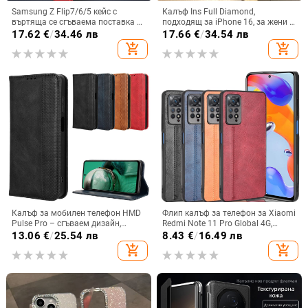
Samsung Z Flip7/6/5 кейс с
Калъф Ins Full Diamond,
въртяща се сгъваема поставка и
подходящ за iPhone 16, за жени с
магнитна скоба, 360° въртене,
14-инчова личност, огледална
17.62
€
/
34.46 лв
17.66
€
/
34.54 лв
защита при изпускане,
рамка с 13 големи отвора и
add_shopping_cart
add_shopping_cart
поликарбонатен корпус
електролитно покритие, с
диаманти Ins Full Diamond.
Калъф за мобилен телефон HMD
Флип калъф за телефон за Xiaomi
Pulse Pro – сгъваем дизайн,
Redmi Note 11 Pro Global 4G,
магнитно задържане, джоб за
имитационна кожа, бизнес стил
13.06
€
/
25.54 лв
8.43
€
/
16.49 лв
карти, TPU кожа, удароустойчив
add_shopping_cart
add_shopping_cart