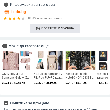
info
Информация за търговец
store
badu.bg
82.8% позитивни оценки
storefront
ПОСЕТЕТЕ МАГАЗИНА
more
Може да харесате още
Съвместим със
Калъф за Samsung Z
Калъф за Infinix
Мечка Те
Samsung Galaxy Z
Flip7 от PU+PC кожа
Note30 4G/X6833B –
държач з
Fold6 и Z Fold7 —
с джоб за карта,
TPU мек, защита от
PU кожа 
23.74
€
/
46.43 лв
25.66
€
/
50.19 лв
6.91
€
/
13.51 лв
11.43
€
/
кожен кейс за
пръстен за държане,
падане,
12–15
телефон с слот за
еластичен държач за
прахоустойчив,
стилус, сгъваем
карти и кръстосана
карикатурен дизайн,
дизайн, елегантен
презрамка
персонализиране
стил, с каишка за
assignment_return
Политика за връщане
китката, за дами
Търговецът приема връщане за този продукт в срок от 14 дни.