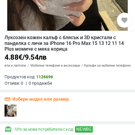
favorite
Луксозен кожен калъф с блясък и 3D кристали с
панделка с личи за iPhone 16 Pro Max 15 13 12 11 14
Plus момиче с мека корица
4.88
€
/
9.54
лв
аблети и лаптопи
Мобилни телефони и аксесоари
Калъфи за мобилни телефони
Продуктов код:
1126696
Отзиви:
0
|
0
продажби
straighten
Избери модел или размер
redeem
NEWBG
-10% за нови потребители с код: