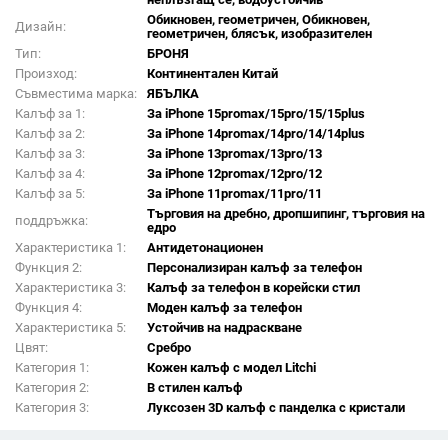
Обикновен, геометричен, Обикновен,
Дизайн:
геометричен, блясък, изобразителен
Тип:
БРОНЯ
Произход:
Континентален Китай
Съвместима марка:
ЯБЪЛКА
Калъф за 1:
За iPhone 15promax/15pro/15/15plus
Калъф за 2:
За iPhone 14promax/14pro/14/14plus
Калъф за 3:
За iPhone 13promax/13pro/13
Калъф за 4:
За iPhone 12promax/12pro/12
Калъф за 5:
За iPhone 11promax/11pro/11
Търговия на дребно, дропшипинг, търговия на
поддръжка:
едро
Характеристика 1:
Антидетонационен
Функция 2:
Персонализиран калъф за телефон
Характеристика 3:
Калъф за телефон в корейски стил
Функция 4:
Моден калъф за телефон
Характеристика 5:
Устойчив на надраскване
Цвят:
Сребро
Категория 1:
Кожен калъф с модел Litchi
Категория 2:
В стилен калъф
Категория 3:
Луксозен 3D калъф с панделка с кристали