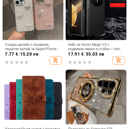
Сладък дизайн с панделка,
Кейс за Honor Magic V3 с
защитен калъф за Apple iPhone
подвижен екран и стойка – пълна
11–15 Pro Max, пълен обхват
защита, удароустойчив, против
7.77
€
/
15.20 лв
17.91
€
/
35.03 лв
износване, материал PC +
add_shopping_cart
add_shopping_cart
имитационна кожа, прецизна
обработка