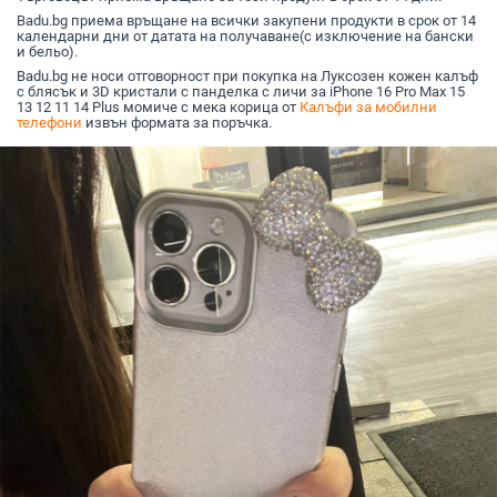
Badu.bg приема връщане на всички закупени продукти в срок от 14
календарни дни от датата на получаване(с изключение на бански
и бельо).
Badu.bg не носи отговорност при покупка на Луксозен кожен калъф
с блясък и 3D кристали с панделка с личи за iPhone 16 Pro Max 15
13 12 11 14 Plus момиче с мека корица от
Калъфи за мобилни
телефони
извън формата за поръчка.