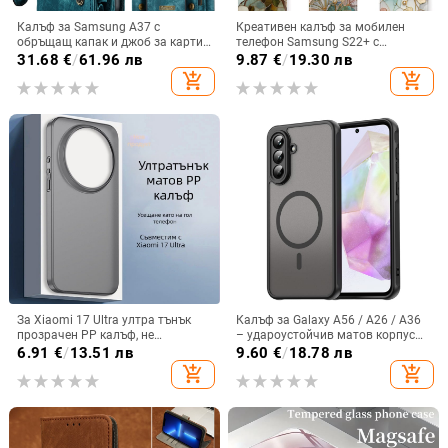
Калъф за Samsung A37 с
Креативен калъф за мобилен
обръщащ капак и джоб за карти,
телефон Samsung S22+ с
защита от падане, A16 джоб за
остъклено цвете, защита от
31.68
€
/
61.96 лв
9.87
€
/
19.30 лв
карта, A56 PU/TPU калъф,
падане, Ultra Film Case за Apple
add_shopping_cart
add_shopping_cart
магнитно затваряне
13
За Xiaomi 17 Ultra ултра тънък
Калъф за Galaxy A56 / A26 / A36
прозрачен PP калъф, не
– удароустойчив матов корпус
пожълтява, матиран финиш и
от PC+TPU с текстура на кожа
6.91
€
/
13.51 лв
9.60
€
/
18.78 лв
гофриран модел
add_shopping_cart
add_shopping_cart