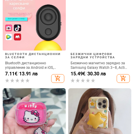
BLUETOOTH ДИСТАНЦИОННИ
БЕЗЖИЧНИ ЦИФРОВИ
ЗА СЕЛФИ
ЗАРЯДНИ УСТРОЙСТВА
Bluetooth дистанционно
Безжично магнитно зарядно за
управление за Android и iOS,
Samsung Galaxy Watch 3–8, Active
универсално за снимки и
1/2 • QC2.0 • Магнитно зареждане
7.11
€
/
13.91 лв
15.49
€
/
30.30 лв
видеозаписи, модел 6-key tremolo,
• 3W / 1A
add_shopping_cart
add_shopping_cart
Vernon, ABS материал, тегло 15 g