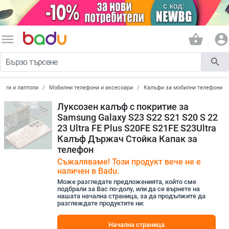
menu
shopping_basket
account_circle
search
лети и лаптопи
Мобилни телефони и аксесоари
Калъфи за мобилни телефони
Луксозен калъф с покритие за
Samsung Galaxy S23 S22 S21 S20 S 22
23 Ultra FE Plus S20FE S21FE S23Ultra
Калъф Държач Стойка Капак за
телефон
Съжаляваме! Този продукт вече не е
наличен в Badu.
Може разгледате предложенията, който сме
подбрали за Вас по-долу, или да се върнете на
нашата начална страница, за да продължите да
разглеждате продуктите ни:
Начална страница