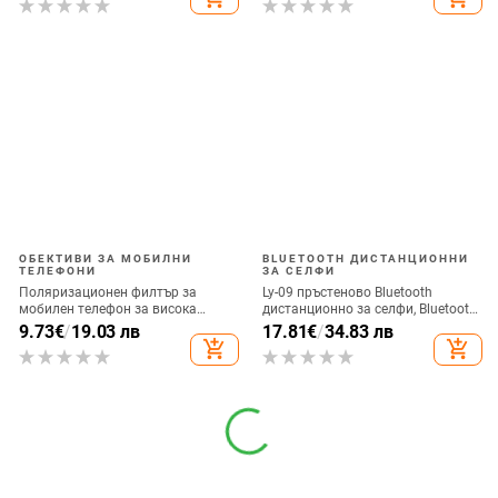
между пиновете
ОБЕКТИВИ ЗА МОБИЛНИ
BLUETOOTH ДИСТАНЦИОННИ
ТЕЛЕФОНИ
ЗА СЕЛФИ
Поляризационен филтър за
Ly-09 пръстеново Bluetooth
мобилен телефон за висока
дистанционно за селфи, Bluetooth
резолюция — ND филтър, модел
5.3, ABS материал, тегло 10
9.73
€
/
19.03 лв
17.81
€
/
34.83 лв
GZM
add_shopping_cart
add_shopping_cart