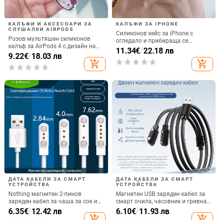
КАЛЪФИ И АКСЕСОАРИ ЗА
КАЛЪФИ ЗА IPHONE
СЛУШАЛКИ AIRPODS
Силиконов кейс за iPhone с
Розов мультяшен силиконов
огледало и прибираща се
калъф за AirPods 4 с дизайн на
подвижна стойка в дизайн на
11.34
€
/
22.18 лв
котка
9.22
€
/
18.03 лв
петолъчка, съвместим с iPhone
add_shopping_cart
add_shopping_cart
13–17 Pro/Max
ДАТА КАБЕЛИ ЗА СМАРТ
ДАТА КАБЕЛИ ЗА СМАРТ
УСТРОЙСТВА
УСТРОЙСТВА
Nothing магнитен 2-пинов
Магнитен USB заряден кабел за
заряден кабел за чаша за сок и
смарт очила, часовник и гривна
смарт часовник – 60 см, силен
– едно към две, съвместим с 4.0-
6.35
€
/
12.42 лв
6.10
€
/
11.93 лв
магнит N52, 7,62 мм разстояние
12.3, марка Rising Sun
add_shopping_cart
add_shopping_cart