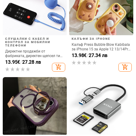
СЛУШАЛКИ С КАБЕЛ И
КАЛЪФИ ЗА IPHONE
КОНТРОЛ ЗА МОБИЛНИ
Калъф Press Bubble Blow Kabibala
ТЕЛЕФОНИ
за iPhone 15 за Apple 12 13/14Pro
Директни продажби от
Max, устойчив на изпускане 11
13.98
€
/
27.34 лв
фабриката, директен щепсел тип
C, мобилен телефон, Douyin
13.95
€
/
27.28 лв
Internet Celebrity, електрически
add_shopping_cart
add_shopping_cart
микрофон, слушалки с C порт,
кабелна слушалка