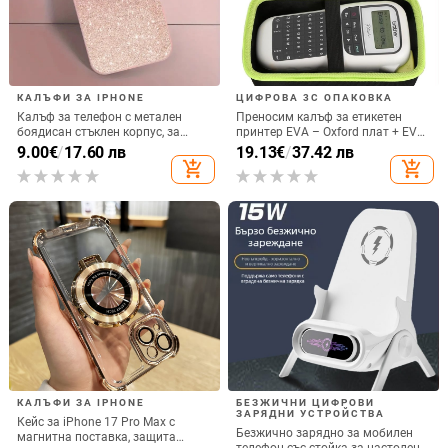
КАЛЪФИ ЗА IPHONE
ЦИФРОВА 3C ОПАКОВКА
Калъф за телефон с метален
Преносим калъф за етикетен
боядисан стъклен корпус, за
принтер EVA – Oxford плат + EVA,
iPhone 11–14 Pro Max,
горещо пресовано EVA и шиене,
9.00
€
/
17.60 лв
19.13
€
/
37.42 лв
охлаждане, модел YK263
товароподемност 10 кг
add_shopping_cart
add_shopping_cart
КАЛЪФИ ЗА IPHONE
БЕЗЖИЧНИ ЦИФРОВИ
ЗАРЯДНИ УСТРОЙСТВА
Кейс за iPhone 17 Pro Max с
Безжично зарядно за мобилен
магнитна поставка, защита