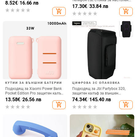
телефон със стойка за настолен
срещу изпускане на четирите
8.52
€
/
16.66 лв
монтаж за хоризонтално или
17.30
€
/
33.84 лв
ъгъла, акрилен корпус с
вертикално ползване, QC3.0, 2 A,
add_shopping_cart
add_shopping_cart
електроплатиран финиш
15 W, Бързо зареждане
КУТИИ ЗА ВЪНШНИ БАТЕРИИ
ЦИФРОВА 3C ОПАКОВКА
Подходящ за Xiaomi Power Bank
Подходящ за Jbl Partybox 320,
Pocket Edition Pro защитен калъф
защитен калъф за външен
33W силиконов 10000mA
високоговорител, калъф за
13.58
€
/
26.56 лв
74.34
€
/
145.40 лв
неплъзгащ се защитен калъф за
количка Stage 320 Audio,
add_shopping_cart
add_shopping_cart
Power Bank
прахозащитно покритие.