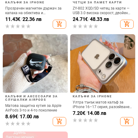
КАЛЪФИ ЗА IPHONE
ЧЕТЦИ ЗА ПАМЕТ КАРТИ
Прозрачен магнитен държач за
ZY-802 XQD/SD четец за карти —
капака на обектива и
USB 3.0 висока скорост, двойен
удароустойчив твърд калъф за
интерфейс Type-C и USB,
11.43
€
/
22.36 лв
24.71
€
/
48.33 лв
iPhone 17 Pro Max
алуминиев сплав + ABS
add_shopping_cart
add_shopping_cart
КАЛЪФИ И АКСЕСОАРИ ЗА
КАЛЪФИ ЗА IPHONE
СЛУШАЛКИ AIRPODS
Ултра тънък матов калъф за
Матова защитна кутия за Apple
iPhone 16–17 серия, разсейване
AirPods 3-то и 4-то поколение
на топлината, пълно покритие,
7.20
€
/
14.08 лв
8.69
€
/
17.00 лв
удароустойчив и устойчив на
add_shopping_cart
add_shopping_cart
отпечатъци