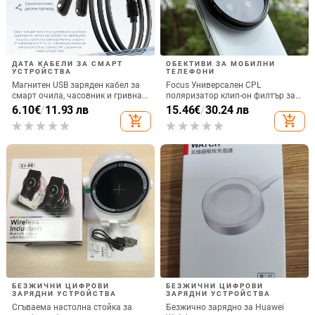
ДАТА КАБЕЛИ ЗА СМАРТ
ОБЕКТИВИ ЗА МОБИЛНИ
УСТРОЙСТВА
ТЕЛЕФОНИ
Магнитен USB заряден кабел за
Focus Универсален CPL
смарт очила, часовник и гривна
поляризатор клип-он филтър за
– едно към две, съвместим с 4.0-
SLR фотоапарати, регулируем
6.10
€
/
11.93 лв
15.46
€
/
30.24 лв
12.3, марка Rising Sun
add_shopping_cart
add_shopping_cart
БЕЗЖИЧНИ ЦИФРОВИ
БЕЗЖИЧНИ ЦИФРОВИ
ЗАРЯДНИ УСТРОЙСТВА
ЗАРЯДНИ УСТРОЙСТВА
Сгъваема настолна стойка за
Безжично зарядно за Huawei