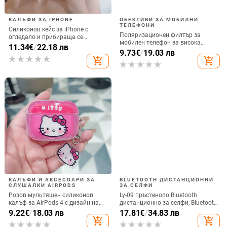
КАЛЪФИ ЗА IPHONE
ОБЕКТИВИ ЗА МОБИЛНИ
ТЕЛЕФОНИ
Силиконов кейс за iPhone с
Поляризационен филтър за
огледало и прибираща се
мобилен телефон за висока
подвижна стойка в дизайн на
11.34
€
/
22.18 лв
резолюция — ND филтър, модел
9.73
€
/
19.03 лв
петолъчка, съвместим с iPhone
GZM
add_shopping_cart
add_shopping_cart
13–17 Pro/Max
КАЛЪФИ И АКСЕСОАРИ ЗА
BLUETOOTH ДИСТАНЦИОННИ
СЛУШАЛКИ AIRPODS
ЗА СЕЛФИ
Розов мультяшен силиконов
Ly-09 пръстеново Bluetooth
калъф за AirPods 4 с дизайн на
дистанционно за селфи, Bluetooth
котка
5.3, ABS материал, тегло 10
9.22
€
/
18.03 лв
17.81
€
/
34.83 лв
add_shopping_cart
add_shopping_cart