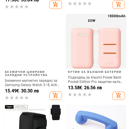
вертикално ползване, QC3.0, 2 A,
add_shopping_cart
add_shopping_cart
15 W, Бързо зареждане
БЕЗЖИЧНИ ЦИФРОВИ
КУТИИ ЗА ВЪНШНИ БАТЕРИИ
ЗАРЯДНИ УСТРОЙСТВА
Подходящ за Xiaomi Power Bank
Безжично магнитно зарядно за
Pocket Edition Pro защитен калъф
Samsung Galaxy Watch 3–8, Active
33W силиконов 10000mA
13.58
€
/
26.56 лв
1/2 • QC2.0 • Магнитно зареждане
15.49
€
/
30.30 лв
неплъзгащ се защитен калъф за
• 3W / 1A
add_shopping_cart
add_shopping_cart
Power Bank