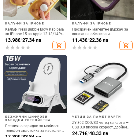
КАЛЪФИ ЗА IPHONE
КАЛЪФИ ЗА IPHONE
Калъф Press Bubble Blow Kabibala
Прозрачен магнитен държач за
за iPhone 15 за Apple 12 13/14Pro
капака на обектива и
Max, устойчив на изпускане 11
удароустойчив твърд калъф за
13.98
€
/
27.34 лв
11.43
€
/
22.36 лв
iPhone 17 Pro Max
add_shopping_cart
add_shopping_cart
БЕЗЖИЧНИ ЦИФРОВИ
ЧЕТЦИ ЗА ПАМЕТ КАРТИ
ЗАРЯДНИ УСТРОЙСТВА
ZY-802 XQD/SD четец за карти —
Безжично зарядно за мобилен
USB 3.0 висока скорост, двойен
телефон със стойка за настолен
интерфейс Type-C и USB,
24.71
€
/
48.33 лв
монтаж за хоризонтално или
17.30
€
/
33.84 лв
алуминиев сплав + ABS