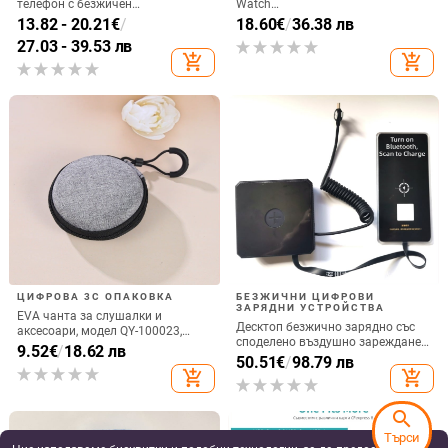
телефон с безжичен
Watch
високоговорител и амбиентно
GT6/GT5/Watch5/Watch4/GT4 –
13.82 - 20.21
€
/
18.60
€
/
36.38 лв
осветление, QC4.0 бързо
метален корпус, магнитно
27.03 - 39.53 лв
зареждане, 15W, 3A изход
зареждане, QC 3.0 бързо
add_shopping_cart
add_shopping_cart
зареждане, 5W изход
ЦИФРОВА 3C ОПАКОВКА
БЕЗЖИЧНИ ЦИФРОВИ
ЗАРЯДНИ УСТРОЙСТВА
EVA чанта за слушалки и
Десктоп безжично зарядно със
аксесоари, модел QY-100023,
споделено въздушно зареждане,
изработка: горещо пресоване и
9.52
€
/
18.62 лв
22.5W QC3.0, 2A изход
50.51
€
/
98.79 лв
шиене, носещ капацитет 5,
add_shopping_cart
add_shopping_cart
предназначена за слушалки,
кабели, зарядни и преносим хард
диск
search
Търси