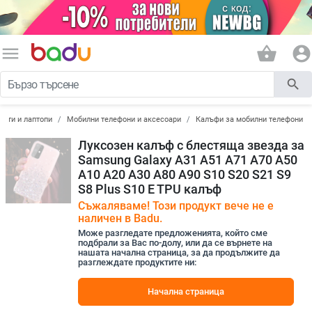
menu
shopping_basket
account_circle
search
лети и лаптопи
Мобилни телефони и аксесоари
Калъфи за мобилни телефони
Луксозен калъф с блестяща звезда за
Samsung Galaxy A31 A51 A71 A70 A50
A10 A20 A30 A80 A90 S10 S20 S21 S9
S8 Plus S10 E TPU калъф
Съжаляваме! Този продукт вече не е
наличен в Badu.
Може разгледате предложенията, който сме
подбрали за Вас по-долу, или да се върнете на
нашата начална страница, за да продължите да
разглеждате продуктите ни:
Начална страница