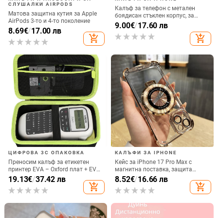
СЛУШАЛКИ AIRPODS
Калъф за телефон с метален
Матова защитна кутия за Apple
боядисан стъклен корпус, за
AirPods 3-то и 4-то поколение
iPhone 11–14 Pro Max,
9.00
€
/
17.60 лв
8.69
€
/
17.00 лв
охлаждане, модел YK263
add_shopping_cart
add_shopping_cart
ЦИФРОВА 3C ОПАКОВКА
КАЛЪФИ ЗА IPHONE
Преносим калъф за етикетен
Кейс за iPhone 17 Pro Max с
принтер EVA – Oxford плат + EVA,
магнитна поставка, защита
горещо пресовано EVA и шиене,
срещу изпускане на четирите
19.13
€
/
37.42 лв
8.52
€
/
16.66 лв
товароподемност 10 кг
ъгъла, акрилен корпус с
add_shopping_cart
add_shopping_cart
електроплатиран финиш