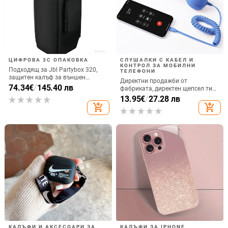
ЦИФРОВА 3C ОПАКОВКА
СЛУШАЛКИ С КАБЕЛ И
КОНТРОЛ ЗА МОБИЛНИ
Подходящ за Jbl Partybox 320,
ТЕЛЕФОНИ
защитен калъф за външен
Директни продажби от
високоговорител, калъф за
74.34
€
/
145.40 лв
фабриката, директен щепсел тип
количка Stage 320 Audio,
C, мобилен телефон, Douyin
13.95
€
/
27.28 лв
прахозащитно покритие.
Internet Celebrity, електрически
add_shopping_cart
add_shopping_cart
микрофон, слушалки с C порт,
кабелна слушалка
КАЛЪФИ И АКСЕСОАРИ ЗА
КАЛЪФИ ЗА IPHONE