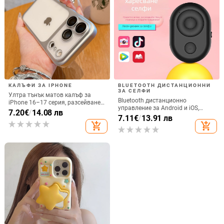
КАЛЪФИ ЗА IPHONE
BLUETOOTH ДИСТАНЦИОННИ
ЗА СЕЛФИ
Ултра тънък матов калъф за
Bluetooth дистанционно
iPhone 16–17 серия, разсейване
управление за Android и iOS,
на топлината, пълно покритие,
7.20
€
/
14.08 лв
универсално за снимки и
7.11
€
/
13.91 лв
удароустойчив и устойчив на
видеозаписи, модел 6-key tremolo,
add_shopping_cart
add_shopping_cart
отпечатъци
Vernon, ABS материал, тегло 15 g