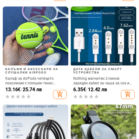
КАЛЪФИ И АКСЕСОАРИ ЗА
ДАТА КАБЕЛИ ЗА СМАРТ
СЛУШАЛКИ AIRPODS
УСТРОЙСТВА
Калъф за AirPods четвърто
Nothing магнитен 2-пинов
поколение с плюшен тенис
заряден кабел за чаша за сок и
мотив, силиконов 3D дизайн,
смарт часовник – 60 см, силен
13.16
€
/
25.74 лв
6.35
€
/
12.42 лв
съвместим с AirPods 3 и Pro 2
магнит N52, 7,62 мм разстояние
add_shopping_cart
add_shopping_cart
между пиновете