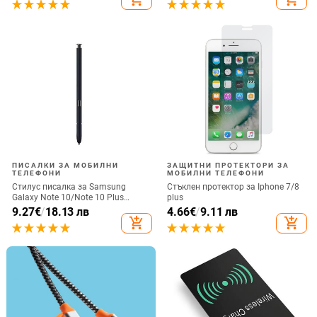
загубено въже за каишка за
iPhone Подвижна
ПИСАЛКИ ЗА МОБИЛНИ
ЗАЩИТНИ ПРОТЕКТОРИ ЗА
ТЕЛЕФОНИ
МОБИЛНИ ТЕЛЕФОНИ
Стилус писалка за Samsung
Стъклен протектор за Iphone 7/8
Galaxy Note 10/Note 10 Plus
plus
Универсална капацитивна
9.27
€
/
18.13 лв
4.66
€
/
9.11 лв
писалка Чувствителен сензорен
add_shopping_cart
add_shopping_cart
екран SPen Не е съвместим с
Bluetooth