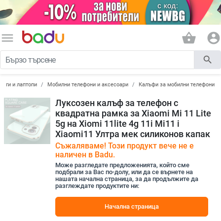
menu
shopping_basket
account_circle
search
лети и лаптопи
Мобилни телефони и аксесоари
Калъфи за мобилни телефони
Луксозен калъф за телефон с
квадратна рамка за Xiaomi Mi 11 Lite
5g на Xiomi 11lite 4g 11i Mi11 i
Xiaomi11 Ултра мек силиконов капак
Съжаляваме! Този продукт вече не е
наличен в Badu.
Може разгледате предложенията, който сме
подбрали за Вас по-долу, или да се върнете на
нашата начална страница, за да продължите да
разглеждате продуктите ни:
Начална страница