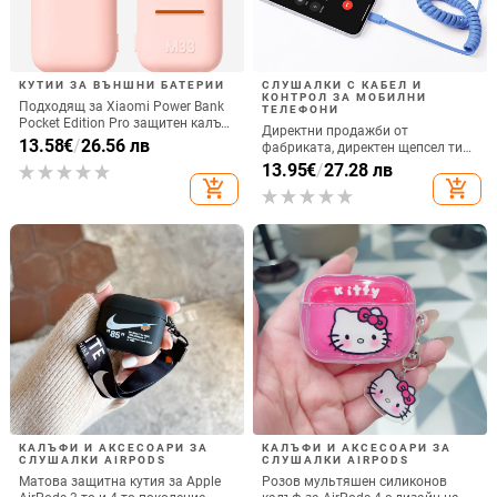
КУТИИ ЗА ВЪНШНИ БАТЕРИИ
СЛУШАЛКИ С КАБЕЛ И
КОНТРОЛ ЗА МОБИЛНИ
Подходящ за Xiaomi Power Bank
ТЕЛЕФОНИ
Pocket Edition Pro защитен калъф
Директни продажби от
33W силиконов 10000mA
13.58
€
/
26.56 лв
фабриката, директен щепсел тип
неплъзгащ се защитен калъф за
C, мобилен телефон, Douyin
13.95
€
/
27.28 лв
Power Bank
Internet Celebrity, електрически
add_shopping_cart
add_shopping_cart
микрофон, слушалки с C порт,
кабелна слушалка
КАЛЪФИ И АКСЕСОАРИ ЗА
КАЛЪФИ И АКСЕСОАРИ ЗА
СЛУШАЛКИ AIRPODS
СЛУШАЛКИ AIRPODS
Матова защитна кутия за Apple
Розов мультяшен силиконов