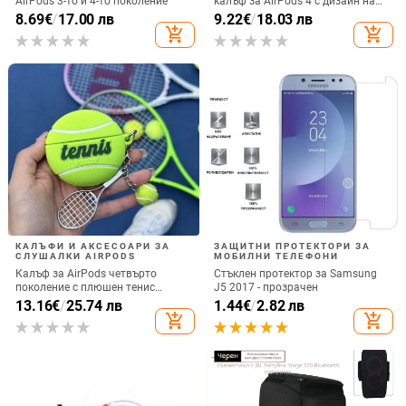
AirPods 3-то и 4-то поколение
калъф за AirPods 4 с дизайн на
котка
8.69
€
/
17.00 лв
9.22
€
/
18.03 лв
add_shopping_cart
add_shopping_cart
КАЛЪФИ И АКСЕСОАРИ ЗА
ЗАЩИТНИ ПРОТЕКТОРИ ЗА
СЛУШАЛКИ AIRPODS
МОБИЛНИ ТЕЛЕФОНИ
Калъф за AirPods четвърто
Стъклен протектор за Samsung
поколение с плюшен тенис
J5 2017 - прозрачен
мотив, силиконов 3D дизайн,
13.16
€
/
25.74 лв
1.44
€
/
2.82 лв
съвместим с AirPods 3 и Pro 2
add_shopping_cart
add_shopping_cart