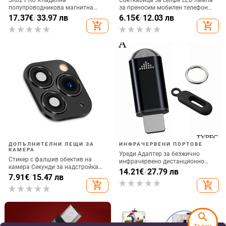
полупроводникова магнитна
за преносим мобилен телефон
задна щипка за мобилен телефон
Запълваща светлина за
17.37
€
/
33.97 лв
6.15
€
/
12.03 лв
Радиатор за игра на живо
фотография, акумулаторна
add_shopping_cart
add_shopping_cart
Цифров дисплей Директна
доставка от фабриката
ДОПЪЛНИТЕЛНИ ЛЕЩИ ЗА
ИНФРАЧЕРВЕНИ ПОРТОВЕ
КАМЕРА
Уреди Адаптер за безжично
Стикер с фалшив обектив на
инфрачервено дистанционно
камера Секунди за надстройка
управление Интелигентно
14.21
€
/
27.79 лв
на iPhone телефон Протектор на
7.91
€
/
15.47 лв
приложение за управление на
екрана за iPhone X / XS Max
add_shopping_cart
add_shopping_cart
телефона Инфрачервен
Смяна на iPhone 11 pro Max
предавател за IPhone и Android
телефон
search