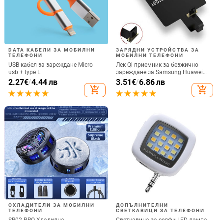
DATA КАБЕЛИ ЗА МОБИЛНИ
ЗАРЯДНИ УСТРОЙСТВА ЗА
ТЕЛЕФОНИ
МОБИЛНИ ТЕЛЕФОНИ
USB кабел за зареждане Micro
Лек Qi приемник за безжично
usb + type L
зареждане за Samsung Huawei
Xiaomi Универсален Micro USB
2.27
€
/
4.44 лв
3.51
€
/
6.86 лв
Type C Бърз адаптер за безжично
add_shopping_cart
add_shopping_cart
зареждане
ОХЛАДИТЕЛИ ЗА МОБИЛНИ
ДОПЪЛНИТЕЛНИ
ТЕЛЕФОНИ
СВЕТКАВИЦИ ЗА ТЕЛЕФОНИ
SR02 PRO Хладилна
Светкавица за селфи LED лампа