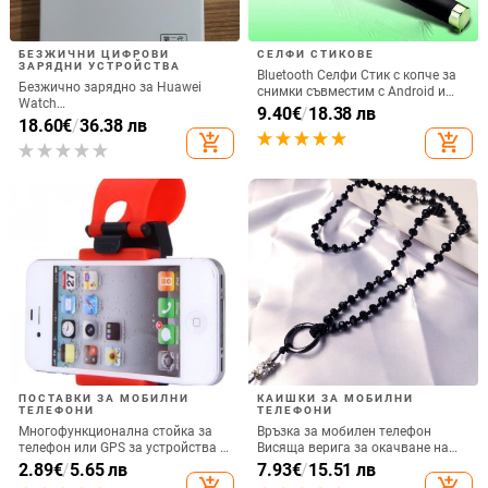
БЕЗЖИЧНИ ЦИФРОВИ
СЕЛФИ СТИКОВЕ
ЗАРЯДНИ УСТРОЙСТВА
Bluetooth Селфи Стик с копче за
Безжично зарядно за Huawei
снимки съвместим с Android и
Watch
iOS- Черен/Зелен
9.40
€
/
18.38 лв
GT6/GT5/Watch5/Watch4/GT4 –
18.60
€
/
36.38 лв
метален корпус, магнитно
add_shopping_cart
add_shopping_cart
зареждане, QC 3.0 бързо
зареждане, 5W изход
ПОСТАВКИ ЗА МОБИЛНИ
КАИШКИ ЗА МОБИЛНИ
ТЕЛЕФОНИ
ТЕЛЕФОНИ
Многофункционална стойка за
Връзка за мобилен телефон
телефон или GPS за устройства с
Висяща верига за окачване на
размери до 76мм / 4.8 инча
врата Висулка Кристални
2.89
€
/
5.65 лв
7.93
€
/
15.51 лв
мъниста Ръчна изработка Анти-
add_shopping_cart
add_shopping_cart