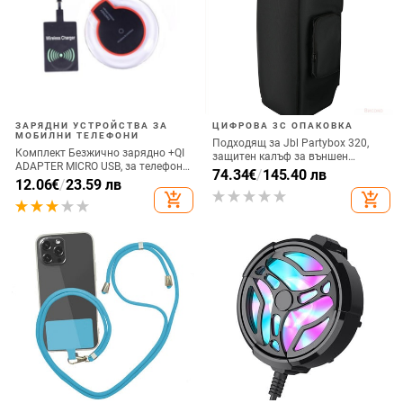
ЗАРЯДНИ УСТРОЙСТВА ЗА
ЦИФРОВА 3C ОПАКОВКА
МОБИЛНИ ТЕЛЕФОНИ
Подходящ за Jbl Partybox 320,
Комплект Безжично зарядно +QI
защитен калъф за външен
ADAPTER MICRO USB, за телефон
високоговорител, калъф за
74.34
€
/
145.40 лв
+ Qi Безжичен приемник с micro
12.06
€
/
23.59 лв
количка Stage 320 Audio,
USB-черен цвят
add_shopping_cart
add_shopping_cart
прахозащитно покритие.