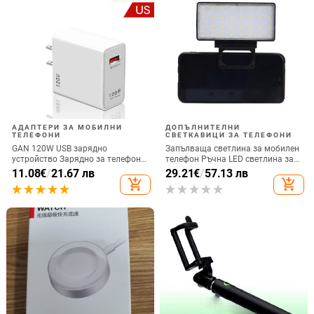
АДАПТЕРИ ЗА МОБИЛНИ
ДОПЪЛНИТЕЛНИ
ТЕЛЕФОНИ
СВЕТКАВИЦИ ЗА ТЕЛЕФОНИ
GAN 120W USB зарядно
Запълваща светлина за мобилен
устройство Зарядно за телефон
телефон Ръчна LED светлина за
QC 5.0 4.0 3.0 Адаптер за бързо
селфи излъчване на живо
11.08
€
/
21.67 лв
29.21
€
/
57.13 лв
зареждане за iPhone 14 13 12
Компютърна запълваща
add_shopping_cart
add_shopping_cart
Samsung Huawei realme usb
светлина Видеоконференция
chargeur
Запълваща светлина за мобилен
телефон