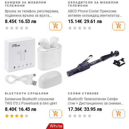
КАИШКИ ЗА МОБИЛНИ
ОХЛАДИТЕЛИ ЗА МОБИЛНИ
ТЕЛЕФОНИ
ТЕЛЕФОНИ
Връзка за телефон, регулируема,
ABCD Phone Cooler Преносим
подвижна връзка за врата,
активен охлаждащ вентилатор
каишка за аксесоари за мобилни
Радиатор за мобилен телефон за
8.45
€
/
16.53 лв
15.14
€
/
29.61 лв
телефони, въже за мобилен
игра на игри
add_shopping_cart
add_shopping_cart
телефон, презрамки за врата,
универсални
BLUETOOTH СЛУШАЛКИ
СЕЛФИ СТИКОВЕ
Безжични Bluetooth слушалки
Bluetooth Телескопичен Селфи
TWS I7S с Powerbank в бял цвят
стик + Дистанционно за снимане,
съвместим с Android и IOS - Черен
8.40
€
/
16.43 лв
17.36
€
/
33.95 лв
add_shopping_cart
add_shopping_cart