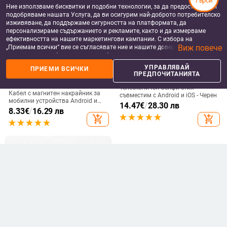
Търси
Ние използваме бисквитки и подобни технологии, за да предоставяме и
подобряваме нашата Услуга, да ви осигурим най-доброто потребителско
изживяване, да поддържаме сигурността на платформата, да
персонализираме съдържанието и рекламите, както и да измерваме
ефективността на нашите маркетингови кампании. С избора на
Виж повече
„Приемам всички“ вие се съгласявате ние и нашите доверени партньори
да съхраняваме бисквитки и подобни технологии на вашето устройство
за рекламни и аналитични цели. Можете по всяко време да управлявате
УПРАВЛЯВАЙ
ПРИЕМИ ВСИЧКИ
своите предпочитания, като натиснете „Управлявай предпочитанията“.
ПРЕДПОЧИТАНИЯТА
DATA КАБЕЛИ ЗА МОБИЛНИ
СЕЛФИ СТИКОВЕ
За повече информация, моля, вижте нашата
Политика за защита на
ТЕЛЕФОНИ
Телескопичен Селфи стик
данните
.
Кабел с магнитен накрайник за
съвместим с Android и iOS - Черен
мобилни устройства Android и
14.47
€
/
28.30 лв
iOS - бързо зареждане и
8.33
€
/
16.29 лв
синхронизиране TYPE-C, Micro
add_shopping_cart
add_shopping_cart
USB и LIghting в