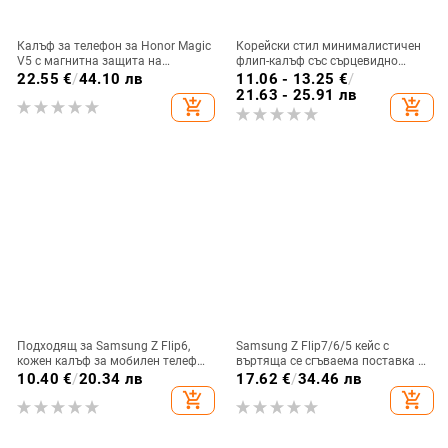
Калъф за телефон за Honor Magic
Корейски стил минималистичен
V5 с магнитна защита на
флип-калъф със сърцевидно
централната ос, пълна защита на
огледало за Samsung Galaxy Z
22.55
€
/
44.10 лв
11.06 - 13.25
€
/
обектива, кожа,
Flip 3/4/5
21.63 - 25.91 лв
add_shopping_cart
add_shopping_cart
електроплатиране, защита срещу
изпускане
Подходящ за Samsung Z Flip6,
Samsung Z Flip7/6/5 кейс с
кожен калъф за мобилен телефон
въртяща се сгъваема поставка и
Flip5, твърд двустранен калъф
магнитна скоба, 360° въртене,
10.40
€
/
20.34 лв
17.62
€
/
34.46 лв
против падане за Flip7, защитен
защита при изпускане,
add_shopping_cart
add_shopping_cart
калъф Armor
поликарбонатен корпус