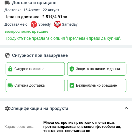
local_shipping
Доставка и връщане
Доставка:
15 Август - 22 Август
€
Цена на доставка:
2.51
/
4.91
лв
,
Доставяме с:
Speedy
Sameday
Безпроблемно връщане
Продуктът се предлага с опция "Прегледай преди да купиш".
security
Сигурност при пазаруване
lock
policy
Сигурно плащане
Защита на личните данни
local_shipping
assignment_return
Сигурна доставка
Безпроблемно връщане
settings
Спецификации на продукта
Миещ се, против пръстови отпечатъци,
Характеристика:
против надраскване, външен фотообектив,
тежък, лек, неплъзгащ се