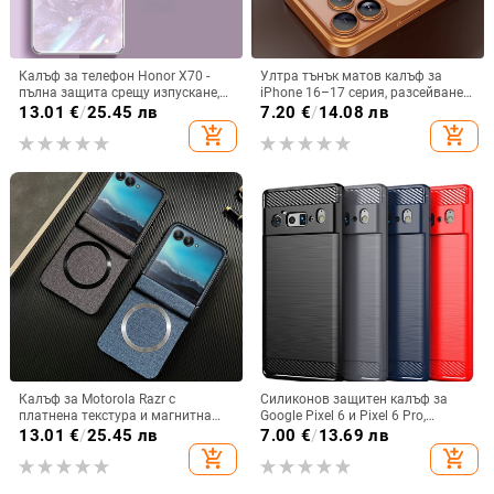
Калъф за телефон Honor X70 -
Ултра тънък матов калъф за
пълна защита срещу изпускане,
iPhone 16–17 серия, разсейване
закалено стъкло, модел Аурора
на топлината, пълно покритие,
13.01
€
/
25.45 лв
7.20
€
/
14.08 лв
удароустойчив и устойчив на
add_shopping_cart
add_shopping_cart
отпечатъци
Калъф за Motorola Razr с
Силиконов защитен калъф за
платнена текстура и магнитна
Google Pixel 6 и Pixel 6 Pro,
панта, флип
съвместим с Pixel 7a, пълна
13.01
€
/
25.45 лв
7.00
€
/
13.69 лв
защита
add_shopping_cart
add_shopping_cart