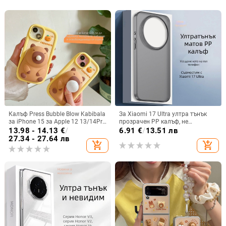
Калъф Press Bubble Blow Kabibala
За Xiaomi 17 Ultra ултра тънък
за iPhone 15 за Apple 12 13/14Pro
прозрачен PP калъф, не
Max, устойчив на изпускане 11
пожълтява, матиран финиш и
13.98 - 14.13
€
/
6.91
€
/
13.51 лв
гофриран модел
27.34 - 27.64 лв
add_shopping_cart
add_shopping_cart