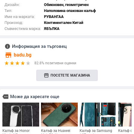
Дизайн:
Обикновен, геометричен
Тип:
Наполовина опакован калъф
Име на марката:
РУВАНГАА
Произход:
Континентален Китай
Съвместима марка:
ЯБЪЛКА
info
Информация за търговец
store
badu.bg
82.8% позитивни оценки
storefront
ПОСЕТЕТЕ МАГАЗИНА
more
Може да харесате още
Калъф за Honor
Калъф за Huawei
Калъф за Samsung
Калъф от