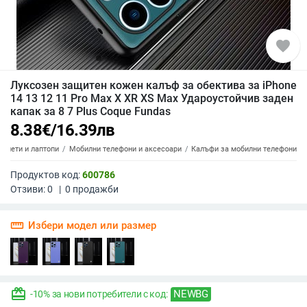
favorite
Луксозен защитен кожен калъф за обектива за iPhone
14 13 12 11 Pro Max X XR XS Max Удароустойчив заден
капак за 8 7 Plus Coque Fundas
8.38
€
/
16.39
лв
аблети и лаптопи
Мобилни телефони и аксесоари
Калъфи за мобилни телефони
Продуктов код:
600786
Отзиви:
0
|
0
продажби
straighten
Избери модел или размер
redeem
NEWBG
-10% за нови потребители с код: