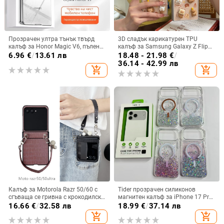
Прозрачен ултра тънък твърд
3D сладък карикатурен TPU
калъф за Honor Magic V6, пълен
калъф за Samsung Galaxy Z Flip
обхват, защита от падане, за
6/3/4, защита срещу изпускане,
6.96
€
/
13.61 лв
18.48 - 21.98
€
/
сгъваем дисплей, с огледална
корейски стил
36.14 - 42.99 лв
add_shopping_cart
add_shopping_cart
повърхност
Калъф за Motorola Razr 50/60 с
Tider прозрачен силиконов
сгъваща се гривна с крокодилски
магнитен калъф за iPhone 17 Pro
релеф
Max, защита срещу падане,
16.66
€
/
32.58 лв
18.99
€
/
37.14 лв
стилен дизайн
add_shopping_cart
add_shopping_cart