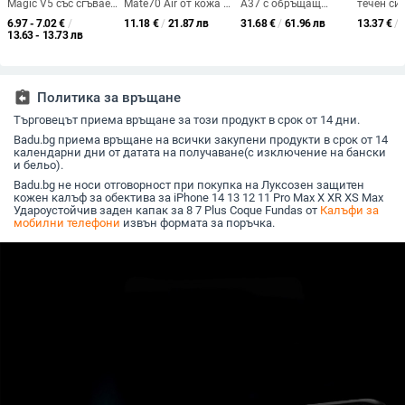
Magic V5 със сгъваем
Mate70 Air от кожа —
A37 с обръщащ
течен си
дисплей, прозрачен,
удароустойчив,
капак и джоб за
пълно по
6.97 - 7.02
€
/
11.18
€
/
21.87 лв
31.68
€
/
61.96 лв
13.37
€
/
лъскав, PC материал
бизнес стил, Crazy
карти, защита от
камерата
13.63 - 13.73 лв
Horse модел Mate60
падане, A16 джоб за
14 Pro Ma
Pro
карта, A56 PU/TPU
Pro и iPh
калъф, магнитно
удароус
затваряне
assignment_return
Политика за връщане
Търговецът приема връщане за този продукт в срок от 14 дни.
Badu.bg приема връщане на всички закупени продукти в срок от 14
календарни дни от датата на получаване(с изключение на бански
и бельо).
Badu.bg не носи отговорност при покупка на Луксозен защитен
кожен калъф за обектива за iPhone 14 13 12 11 Pro Max X XR XS Max
Удароустойчив заден капак за 8 7 Plus Coque Fundas от
Калъфи за
мобилни телефони
извън формата за поръчка.