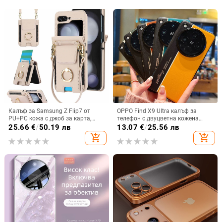
Калъф за Samsung Z Flip7 от
OPPO Find X9 Ultra калъф за
PU+PC кожа с джоб за карта,
телефон с двуцветна кожена
пръстен за държане, еластичен
текстура и флуоресцентни линии,
25.66
€
/
50.19 лв
13.07
€
/
25.56 лв
държач за карти и кръстосана
GT8Pro защитен калъф
add_shopping_cart
add_shopping_cart
презрамка