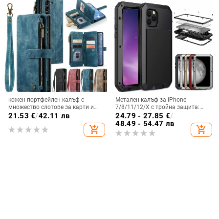
кожен портфейлен калъф с
Метален калъф за iPhone
множество слотове за карти и
7/8/11/12/X с тройна защита:
цип за iPhone 11–17 Pro Max, XR,
удароустойчив, прахоустойчив и
21.53
€
/
42.11 лв
24.79 - 27.85
€
/
S24, S25
запечатан
48.49 - 54.47 лв
add_shopping_cart
add_shopping_cart