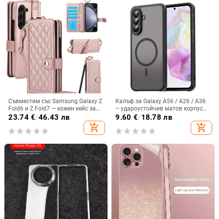
Съвместим със Samsung Galaxy Z
Калъф за Galaxy A56 / A26 / A36
Fold6 и Z Fold7 — кожен кейс за
– удароустойчив матов корпус
телефон с слот за стилус,
от PC+TPU с текстура на кожа
23.74
€
/
46.43 лв
9.60
€
/
18.78 лв
сгъваем дизайн, елегантен стил, с
add_shopping_cart
add_shopping_cart
каишка за китката, за дами