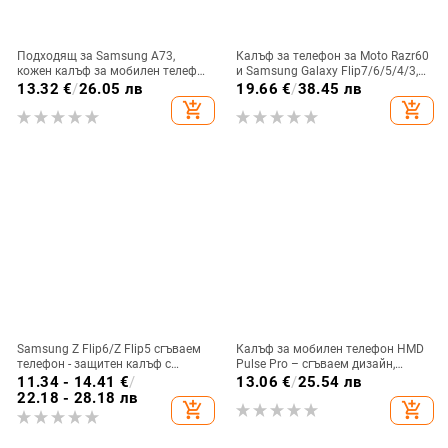
Подходящ за Samsung A73,
Калъф за телефон за Moto Razr60
кожен калъф за мобилен телефон
и Samsung Galaxy Flip7/6/5/4/3,
A36/A16, калъф за мобилен
сгъваем с пръстен, защита от
13.32
€
/
26.05 лв
19.66
€
/
38.45 лв
телефон A26/A56, флип калъф,
изпускане, минималистичен PU
add_shopping_cart
add_shopping_cart
защитен калъф, невидима скоба.
кожен калъф, ръчна изработка
Samsung Z Flip6/Z Flip5 сгъваем
Калъф за мобилен телефон HMD
телефон - защитен калъф с
Pulse Pro – сгъваем дизайн,
блестяща гривна
магнитно задържане, джоб за
11.34 - 14.41
€
/
13.06
€
/
25.54 лв
карти, TPU кожа, удароустойчив
22.18 - 28.18 лв
add_shopping_cart
add_shopping_cart