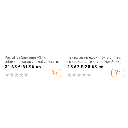
Калъф за Samsung A37 с
Калъф за телефон – Oxford плат,
обръщащ капак и джоб за карти,
ембосирана текстура; устойчив
защита от падане, A16 джоб за
на износ и изпадане, против
31.68
€
/
61.96 лв
15.67
€
/
30.65 лв
карта, A56 PU/TPU калъф,
отпечатъци; съвместим с iPhone
add_shopping_cart
add_shopping_cart
магнитно затваряне
12, iPhone 13, iPhone 14 и други