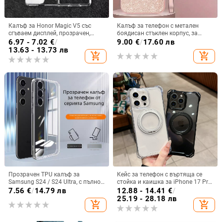
Калъф за Honor Magic V5 със
Калъф за телефон с метален
сгъваем дисплей, прозрачен,
боядисан стъклен корпус, за
лъскав, PC материал
iPhone 11–14 Pro Max,
6.97 - 7.02
€
/
9.00
€
/
17.60 лв
охлаждане, модел YK263
13.63 - 13.73 лв
add_shopping_cart
add_shopping_cart
Прозрачен TPU калъф за
Кейс за телефон с въртяща се
Samsung S24 / S24 Ultra, с пълно
стойка и каишка за iPhone 17 Pro
покритие и защита на камерата
Max, 16, 15 и iPhone 11
7.56
€
/
14.79 лв
12.88 - 14.41
€
/
25.19 - 28.18 лв
add_shopping_cart
add_shopping_cart