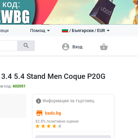
овци
Помощ
/
Български
/
EUR
search
account_circle
shopping_basket
Вход
 3.4 5.4 Stand Men Coque P20G
в код:
602051
info
Информация за търговец
store
badu.bg
82.8% позитивни оценки