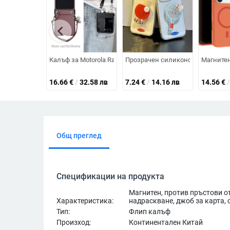
chevron_left
Калъф за Motorola Razr 50/60 с сгъваща се гривна с кро
Прозрачен силиконов калъф за A
Магнитен
16.66
€
/
32.58 лв
7.24
€
/
14.16 лв
14.56
€
/
Общ преглед
Спецификации на продукта
Магнитен, против пръстови о
Характеристика:
надраскване, джоб за карта, 
Тип:
Флип калъф
Произход:
Континентален Китай