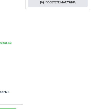
storefront
ПОСЕТЕТЕ МАГАЗИНА
реди да
любими