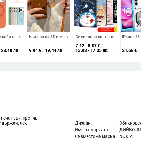
кодилски релеф
pple iPhone 12–16, дизайн на пера, защита срещу падане
 кейс от течен силикон за iPhone 13, 13 Pro Max и 14/14 Pro/14 Pro Max 
Каишка за 15-инчов модел, 17-инчов, с защита от падане, 
Силиконов калъф за Apple iPhone –
iPhone 16
7.12 - 8.87
€
/
28.48 лв
9.94
€
/
19.44 лв
13.93 - 17.35 лв
21.68
€
/
тпечатъци, против
с държач, лек
Дизайн:
Обикновен
Име на марката:
ДИЙВОЛ
Съвместима марка:
NOKIA