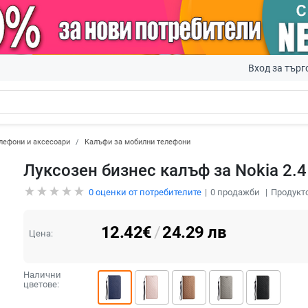
Вход за търг
лефони и аксесоари
Калъфи за мобилни телефони
Луксозен бизнес калъф за Nokia 2.4
0
оценки от потребителите
0
продажби
Продукто
12.42
€
/
24.29
лв
Цена:
Налични
цветове: