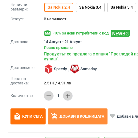
Налични
За Nokia 2.4
За Nokia 3.4
За Nokia 5.4
размери:
Статус:
В наличност
redeem
NEWBG
-10% за нови потребители с код:
Доставка:
14 Август - 21 Август
Лесно връщане
Продуктът се предлага с опция "Прегледай п
купиш".
Доставяме с:
Speedy
Sameday
,
Цена на
доставка:
2.51
€
/
4.91
лв
remove
add
Количество:
1
local_mall
add_shopping_cart
favorite
Добави в 
КУПИ СЕГА
ДОБАВИ В КОШНИЦАТА