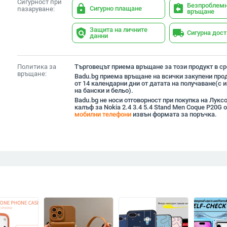
Сигурност при
Безпроблем
lock
assignment_return
Сигурно плащане
пазаруване:
връщане
Защита на личните
policy
local_shipping
Сигурна дос
данни
Политика за
Търговецът приема връщане за този продукт в сро
връщане:
Badu.bg приема връщане на всички закупени прод
от 14 календарни дни от датата на получаване(с
на бански и бельо).
Badu.bg не носи отговорност при покупка на Лукс
калъф за Nokia 2.4 3.4 5.4 Stand Men Coque P20G 
мобилни телефони
извън формата за поръчка.