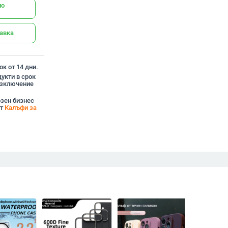
но
тавка
к от 14 дни.
укти в срок
 изключение
озен бизнес
от
Калъфи за