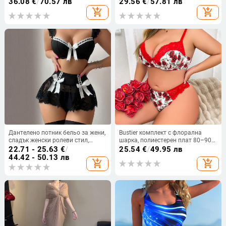
36.08
€
/
70.57 лв
29.56
€
/
57.81 лв
широка ежедневна едноцветна
add_shopping_cart
add_shopping_cart
рокля с джобове Дамско облекло
Дантелено потник бельо за жени,
Bustier комплект с флорална
сладък женски ролеви стил,
шарка, полиестерен плат 80–90%
полиестер 90–95%, униформен
съдържание, Three-Point Style
22.71 - 25.63
€
/
25.54
€
/
49.95 лв
стил, Enjoy Love, лятно издание
Gather, пускане през лятото на
44.42 - 50.13 лв
add_shopping_cart
add_shopping_cart
2025
2025 г.