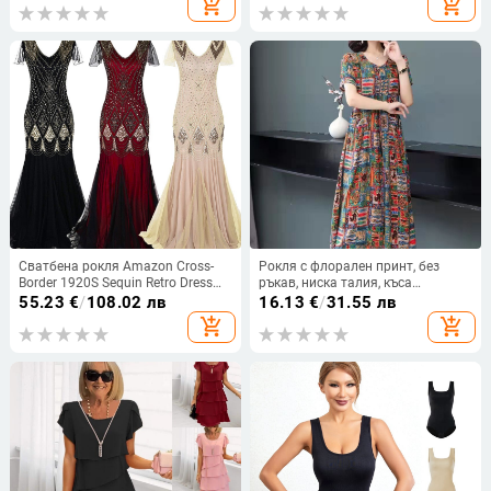
add_shopping_cart
add_shopping_cart
рокля
дълга пола от едно парче
Сватбена рокля Amazon Cross-
Рокля с флорален принт, без
Border 1920S Sequin Retro Dress
ръкав, ниска талия, къса
Plus Size Banquet Dams Evening
дължина, смес памук-полиестер
55.23
€
/
108.02 лв
16.13
€
/
31.55 лв
Dress Party Dress
add_shopping_cart
add_shopping_cart