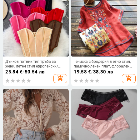
Дънков потник тип тръба за
Тениска с бродерия в етно стил,
жени, летен стил европейски/
памучно-ленен плат, флорален
американски, с връзки и открит
мотив, свободен силует
25.84
€
/
50.54 лв
19.58
€
/
38.30 лв
гръб, стройна фигура
add_shopping_cart
add_shopping_cart