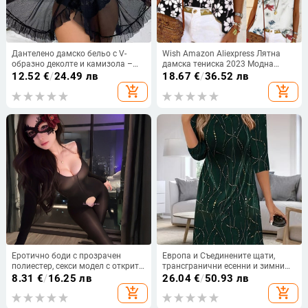
Дантелено дамско бельо с V-
Wish Amazon Aliexpress Лятна
образно деколте и камизола –
дамска тениска 2023 Модна
мултицветен комплект,
модерна щампована потник
12.52
€
/
24.49 лв
18.67
€
/
36.52 лв
полиестер 50–70%, тънка
Дамска мода Универсална
add_shopping_cart
add_shopping_cart
материя 101–120 g/m², пролет
2024
Еротично боди с прозрачен
Европа и Съединените щати,
полиестер, секси модел с открита
трансгранични есенни и зимни
зона
нови независими станции на
8.31
€
/
16.25 лв
26.04
€
/
50.93 лв
Amazon, модни темпераментни
add_shopping_cart
add_shopping_cart
рокли с V-образно деколте и
ръкави, дамско облекло