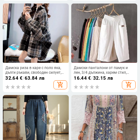
Дамска риза в каре с поло яка,
Дамски панталони от памук и
дълги ръкави, свободен силует,
лен, 3/4 дължина, харем стил,
памучно-смесена тъкан
средна талия, свободна кройка,
32.64
€
/
63.84 лв
16.44
€
/
32.15 лв
лятно ежедневни
add_shopping_cart
add_shopping_cart