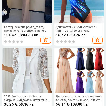
Халтер вечерна рокля, дълга,
Едночастен бански костюм с
тясна по ханша, висока талия,
принт в стил color-block,
къси ръкави, полиестер
полиестер/еластан 82%/18%, 210
104.47
€
/
204.33 лв
15.72
€
/
30.75 лв
g, без ръкави, за жени
add_shopping_cart
add_shopping_cart
2025 Amazon европейски и
Дълга вечерна рокля с V-образно
американски дамски летен тънък
деколте, пайети и шифон, силует
полу-снадан дантелен блейзър с
А-образен, висока талия
30.25
€
/
59.16 лв
56.14
€
/
109.80 лв