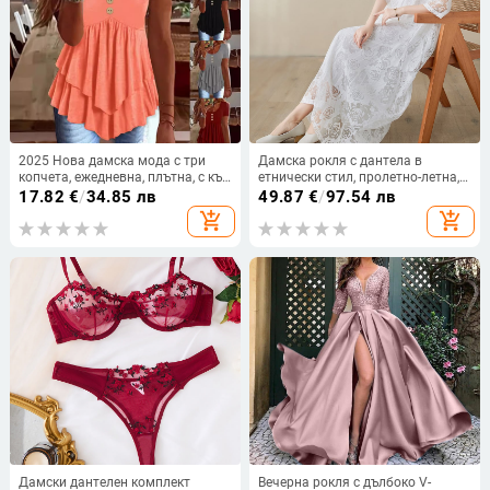
2025 Нова дамска мода с три
Дамска рокля с дантела в
копчета, ежедневна, плътна, с къс
етнически стил, пролетно-летна,
ръкав, Amazon, трансгранична,
широка винтидж рокля, дълга
17.82
€
/
34.85 лв
49.87
€
/
97.54 лв
европейска и американска
рокля за морска почивка, с А-
add_shopping_cart
add_shopping_cart
силует и фея
Дамски дантелен комплект
Вечерна рокля с дълбоко V-