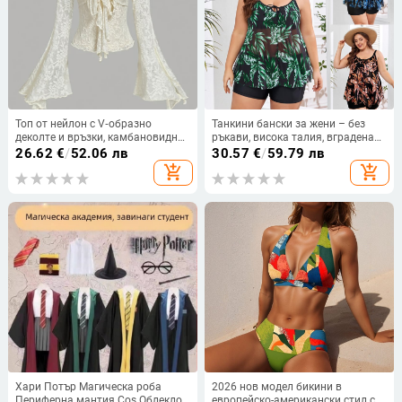
Топ от нейлон с V‑образно
Танкини бански за жени – без
деколте и връзки, камбановидни
ръкави, висока талия, вградена
ръкави, тясна кройка
подпора за бюста, полиестерна
26.62
€
/
52.06 лв
30.57
€
/
59.79 лв
материя с подплата полиестер-
add_shopping_cart
add_shopping_cart
спандекс, здрав
Хари Потър Магическа роба
2026 нов модел бикини в
Периферна мантия Cos Облекло
европейско-американски стил с