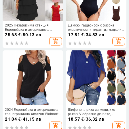
2025 Независима станция
Дамски гащеризон с висока
Европейска и американска
еластичност и тиранти, гладко и
трансгранична нова лятна рокля
нежно домашно облекло, тънка
25.63
€
/
50.13 лв
17.81
€
/
34.83 лв
с къс ръкав и кръгло деколте,
талия и дишащо оформящо
add_shopping_cart
add_shopping_cart
плътен цвят, жени
тялото облекло от цял ​​свят
2024 Европейска и американска
Шифонена риза за жени, къс
трансгранична Amazon Walmart
ръкав, V-образно деколте,
Hot Нова дамска тениска с къс
моноцветна, закопчаване с едно
21.04
€
/
41.15 лв
18.57
€
/
36.32 лв
ръкав и открито рамо, секси
копче, свободен силует, средна
add_shopping_cart
add_shopping_cart
базова тениска
дължина