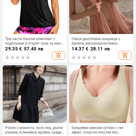
Три части бански комплект с
Секси дантелена нощница с
подплънки и открит гръб за жени,
банели, висококачествено
полиестерен плат
усещане, тънък силует, за дами с
29.35
€
/
57.40 лв
14.37
€
/
28.11 лв
малък бюст
add_shopping_cart
add_shopping_cart
Рокля с мъниста, поло яка, дълги
Безшевен женски сутиен с гел
ръкави, А-линейна кройка, средна
ефект, спортно бюстие без