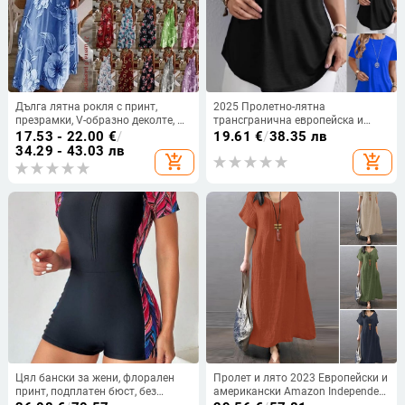
Дълга лятна рокля с принт,
2025 Пролетно-лятна
презрамки, V-образно деколте, А-
трансгранична европейска и
линия, без ръкав, талия средна;
американска Amazon Wish Export
17.53 - 22.00
€
/
19.61
€
/
38.35 лв
материя памук-смес и полиестер
Нова пролетно-лятна тениска с
34.29 - 43.03 лв
add_shopping_cart
add_shopping_cart
чист цвят и елегантни копчета за
гръб
Цял бански за жени, флорален
Пролет и лято 2023 Европейски и
принт, подплатен бюст, без
американски Amazon Independent
банели, нейлонова материя
Station ebay Памучна и ленена