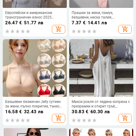
Европейски и американски
Прашки за жени, памук,
трансграничен износ 2025
безшевни, ниска талия,
японски и корейски износ за
жакардова конструкция, 80-90%
26.47
€
/
51.77 лв
7.37
€
/
14.41 лв
жени K-стил нова изрязана
памук
add_shopping_cart
add_shopping_cart
ежедневна дантелена риза
дантела риза за жени
Безшевен безжичен Jelly сутиен
Макси рокля от ледена коприна с
за жени, пълно покритие, тънко
презрамки и открит гръб,
оформени чаши, фиксирани
плисирана
16.58
€
/
32.43 лв
30.83
€
/
60.30 лв
двойни презрамки и четири реда
add_shopping_cart
add_shopping_cart
закопчавания на гърба,
найлонов плат