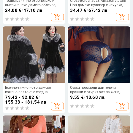
Трансгранично европейско и
Cross-Border 2023 Amazon Autum
американско дамско облекло,
Нов дамски пуловер с качулка,
големи размери, нови топове с
плюшено кадифе и дълъг ръкав, с
24.08
€
/
47.10 лв
34.47
€
/
67.42 лв
леопардов принт и V-образно
отворени рамене
add_shopping_cart
add_shopping_cart
деколте, къси ръкави
Есенно-зимно ново дамско
Секси прозирни дантелени
кожено палто със средна
прашки с открит чат за жени,
дължина в корейски стил,
голям размер
79.42 - 92.82
€
/
9.55
€
/
18.68 лв
изкуствена лисича кожа и яка от
155.33 - 181.54 лв
add_shopping_cart
add_shopping_cart
норка, удебелено палто, дамски
тоалет