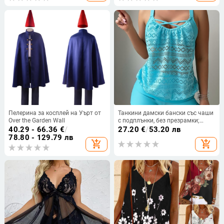
Пелерина за косплей на Уърт от
Танкини дамски бански със чаши
Over the Garden Wall
с подплънки, без презрамки;
полиестерна материя; подплата
40.29 - 66.36
€
/
27.20
€
/
53.20 лв
полиестер и 18% еластан; стил:
78.80 - 129.79 лв
add_shopping_cart
add_shopping_cart
къс бикини; тегло 200 g