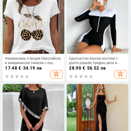
Независима станция Европейска
Едночастен бански костюм с
и американска тениска с къс
дълги ръкави, предна ципа и
ръкав, дамска черешова
тесен консервативен стил; плат
17.48
€
/
34.19 лв
28.90
€
/
56.52 лв
леопардова щампа, черешова
82% полиестер, подплата
add_shopping_cart
add_shopping_cart
кръгла яка, свободна тениска с
полиестер с 18% еластан; тегло
къс ръкав, голям размер,
300 г
трансграничен износ