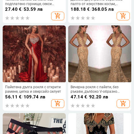
подплатено горнище, секси
палто от изкуствен косъм,
принт, полиестер/найлон
стояща яка, дълги ръкави, зимно
27.40
€
/
53.59 лв
188.18
€
/
368.05 лв
материя (80% нейлон), долна
топло
add_shopping_cart
add_shopping_cart
част в стил бикини
Пайетена дълга рокля с открити
Вечерна рокля с пайети, без
рамене, цепка и оверсайз силует
ръкави, дълбоко V-образно
деколте, силует русалка,
56.11
€
/
109.74 лв
47.14
€
/
92.20 лв
полиестерна тъкан
add_shopping_cart
add_shopping_cart