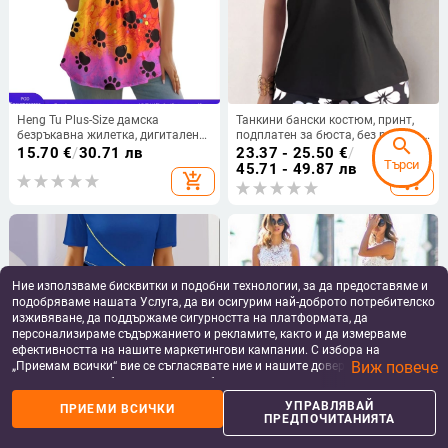
Heng Tu Plus-Size дамска
Танкини бански костюм, принт,
безръкавна жилетка, дигитален
подплатен за бюста, без ръкави,
search
животински принт, полиестер,
полиестерна материя
15.70
€
/
30.71 лв
23.37 - 25.50
€
/
Търси
кръгло деколте, свободен силует,
45.71 - 49.87 лв
add_shopping_cart
add_shopping_cart
лято
Ние използваме бисквитки и подобни технологии, за да предоставяме и
подобряваме нашата Услуга, да ви осигурим най-доброто потребителско
изживяване, да поддържаме сигурността на платформата, да
персонализираме съдържанието и рекламите, както и да измерваме
ефективността на нашите маркетингови кампании. С избора на
Виж повече
„Приемам всички“ вие се съгласявате ние и нашите доверени партньори
да съхраняваме бисквитки и подобни технологии на вашето устройство
за рекламни и аналитични цели. Можете по всяко време да управлявате
УПРАВЛЯВАЙ
ПРИЕМИ ВСИЧКИ
своите предпочитания, като натиснете „Управлявай предпочитанията“.
ПРЕДПОЧИТАНИЯТА
Temu Aliexpress Горещо
Шифонова макси рокля с
За повече информация, моля, вижте нашата
Политика за защита на
продавана флорална 3D
дантелени вложки и пачуърк
данните
.