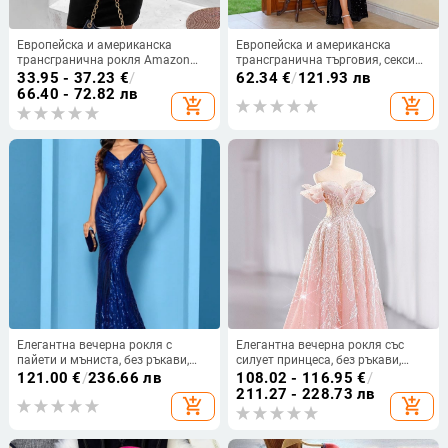
Европейска и американска
Европейска и американска
трансгранична рокля Amazon
трансгранична търговия, секси
2025 за жени с пайети,
рокля с висок цепка и пайети,
33.95 - 37.23
€
/
62.34
€
/
121.93 лв
асиметрична
камуфлажна рокля без
66.40 - 72.82 лв
add_shopping_cart
add_shopping_cart
презрамки, модна вечерна рокля,
елегантна
Елегантна вечерна рокля с
Елегантна вечерна рокля със
пайети и мъниста, без ръкави,
силует принцеса, без ръкави,
прилепнала по тялото, дълга
дълга пола, талия средна,
121.00
€
/
236.66 лв
108.02 - 116.95
€
/
рокля с рибена опашка за дами
полиестер
211.27 - 228.73 лв
add_shopping_cart
add_shopping_cart