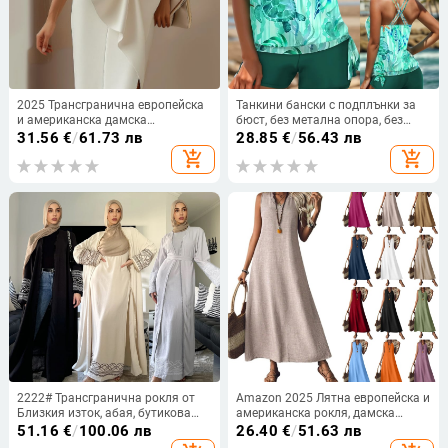
2025 Трансгранична европейска
Танкини бански с подплънки за
и американска дамска
бюст, без метална опора, без
независима рокля с панделка,
ръкави, полиестерна материя,
31.56
€
/
61.73 лв
28.85
€
/
56.43 лв
декоративна рокля, рокля, къса
подплата полиестер, тясна
add_shopping_cart
add_shopping_cart
пола, жилетки
кройка
2222# Трансгранична рокля от
Amazon 2025 Лятна европейска и
Близкия изток, абая, бутикова
американска рокля, дамска
бродерия, модна рокля с
рокля без ръкави, V-образно
51.16
€
/
100.06 лв
26.40
€
/
51.63 лв
пискюли, жилетка, мюсюлманска
деколте, цип на гърба, елегантна