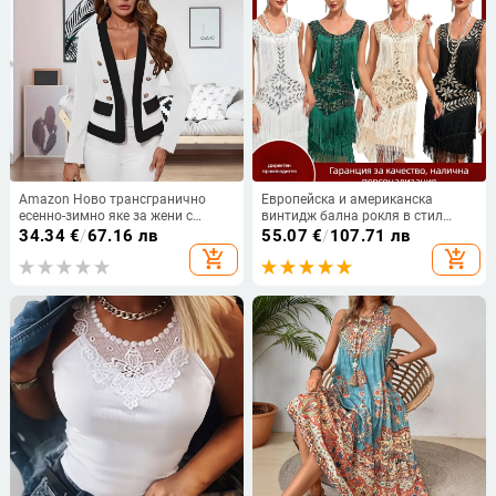
Amazon Ново трансгранично
Европейска и американска
есенно-зимно яке за жени с
винтидж бална рокля в стил
европейски и американски
Гетсби от 1920 г., танцова пола,
34.34
€
/
67.16 лв
55.07
€
/
107.71 лв
контраст и двуредно
кръгло деколте, пайети,
add_shopping_cart
add_shopping_cart
закопчаване с фалшив джоб
бродирана мъниста и пискюли,
рокля с големи размери