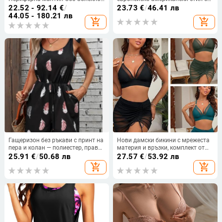
Детска Хелоуин Училищна
V-образно деколте, многоцветен
22.52 - 92.14
€
/
23.73
€
/
46.41 лв
униформа Хогуортс Магическа
принт, висока еластичност,
44.05 - 180.21 лв
add_shopping_cart
add_shopping_cart
роба
двучастен плувен костюм
Гащеризон без ръкави с принт на
Нови дамски бикини с мрежеста
пера и колан — полиестер, права
материя и връзки, комплект от
кройка, свободна талия, средна
три части, европейски стил
25.91
€
/
50.68 лв
27.57
€
/
53.92 лв
дебелина, Лято 2025
add_shopping_cart
add_shopping_cart