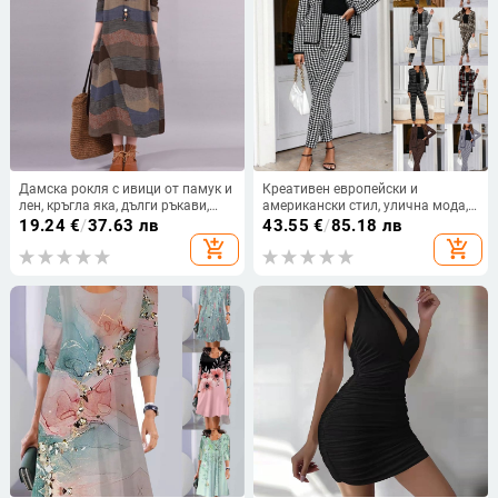
Дамска рокля с ивици от памук и
Креативен европейски и
лен, кръгла яка, дълги ръкави,
американски стил, улична мода,
междинна дължина
дамски, есенно-зимни, жилетка,
19.24
€
/
37.63 лв
43.55
€
/
85.18 лв
тесни панталони,
add_shopping_cart
add_shopping_cart
двукомпонентен костюм, дамски,
горещо продаван