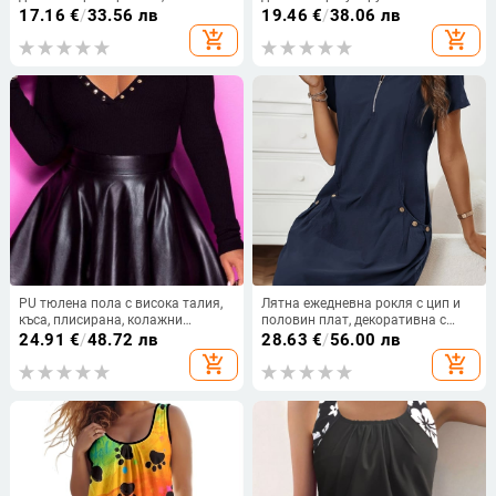
70-80%, ежедневен стил
презрамки, свободен силует,
17.16
€
/
33.56 лв
19.46
€
/
38.06 лв
полиестер сатен, Регулярна
add_shopping_cart
add_shopping_cart
версия, Пролет 2025
PU тюлена пола с висока талия,
Лятна ежедневна рокля с цип и
къса, плисирана, колажни
половин плат, декоративна с
детайли
двоен джоб и къс ръкав
24.91
€
/
48.72 лв
28.63
€
/
56.00 лв
add_shopping_cart
add_shopping_cart