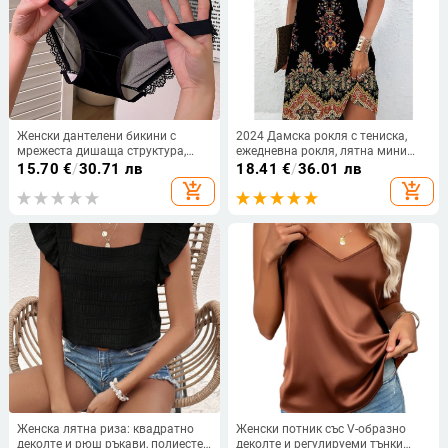
Женски дантелени бикини с
2024 Дамска рокля с тениска,
мрежеста дишаща структура,
ежедневна рокля, лятна мини
плетени; основен материал:
рокля с флорален принт и V-
15.70
€
/
30.71 лв
18.41
€
/
36.01 лв
найлон 70–80%; подплата: памук
образно деколте
add_shopping_cart
add_shopping_cart
95–100%; талия: средна; модел:
едноцветни, панделка
Женска лятна риза: квадратно
Женски потник със V-образно
деколте и рюш ръкави, полиестер
деколте и регулируеми тънки