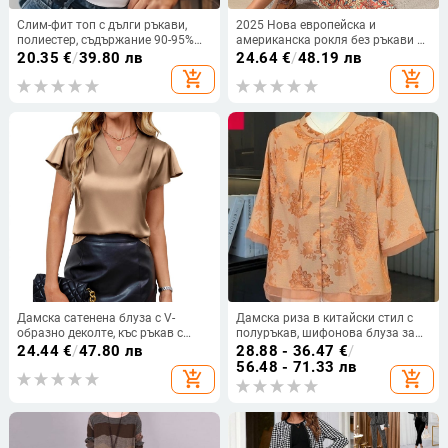
Слим-фит топ с дълги ръкави,
2025 Нова европейска и
полиестер, съдържание 90-95%
американска рокля без ръкави с
полиестер, секси стил, зима 2024
кръгло деколте и трансграничен
20.35
€
/
39.80 лв
24.64
€
/
48.19 лв
щампован щампован празничен
add_shopping_cart
add_shopping_cart
щампован ...
Дамска сатенена блуза с V-
Дамска риза в китайски стил с
образно деколте, къс ръкав с
полуръкав, шифонова блуза за
лотосов лист, свободна кройка,
жени в средна възраст, летен
24.44
€
/
47.80 лв
28.88 - 36.47
€
/
еднотонна
модел 2026
56.48 - 71.33 лв
add_shopping_cart
add_shopping_cart