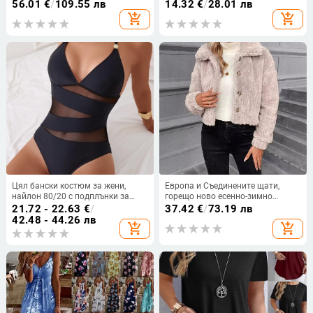
дължина
банели, потник стил, стягащ за
56.01
€
/
109.55 лв
14.32
€
/
28.01 лв
малък бюст, красив гръб, дишащ
add_shopping_cart
add_shopping_cart
найлон
Цял бански костюм за жени,
Европа и Съединените щати,
найлон 80/20 с подплънки за
горещо ново есенно-зимно
бюста, подплата спандекс 20%,
двустранно плюшено ежедневно
21.72 - 22.63
€
/
37.42
€
/
73.19 лв
без ръкави
жилетко с копчета ~ AliExpress
42.48 - 44.26 лв
add_shopping_cart
add_shopping_cart
independent