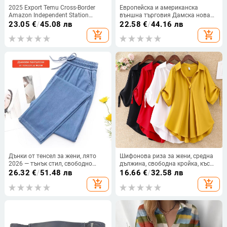
2025 Export Temu Cross-Border
Европейска и американска
Amazon Independent Station
външна търговия Дамска нова
Пролетна и есенна модна рокля с
рокля Лятна секси мини пола с
23.05
€
/
45.08 лв
22.58
€
/
44.16 лв
дълъг ръкав и кръгло деколте с
безгръбначна рокля за нощен
add_shopping_cart
add_shopping_cart
щампа
клуб Черна рокля на ханша
Дънки от тенсел за жени, лято
Шифонова риза за жени, средна
2026 — тънък стил, свободно
дължина, свободна кройка, къс
падащи, висока талия, широки
ръкав, едноцветна, полиестер
26.32
€
/
51.48 лв
16.66
€
/
32.58 лв
крачоли, подходящи за нисък
90–95%
add_shopping_cart
add_shopping_cart
ръст