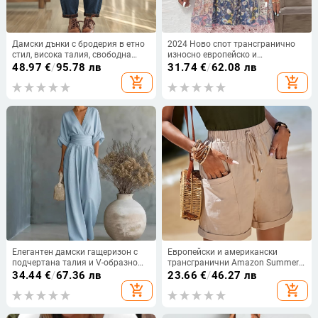
Дамски дънки с бродерия в етно
2024 Ново спот трансгранично
стил, висока талия, свободна
износно европейско и
кройка, харем панталони, плюс
американско облекло Пролет и
48.97
€
/
95.78 лв
31.74
€
/
62.08 лв
размери
лято Най-продавана ретро
add_shopping_cart
add_shopping_cart
щампована дантелена рокля
Елегантен дамски гащеризон с
Европейски и американски
подчертана талия и V-образно
трансгранични Amazon Summer
деколте, летен модел 2026
New Women's Lened Job Solid
34.44
€
/
67.36 лв
23.66
€
/
46.27 лв
Color Свободни ежедневни модни
add_shopping_cart
add_shopping_cart
шорти с висока талия