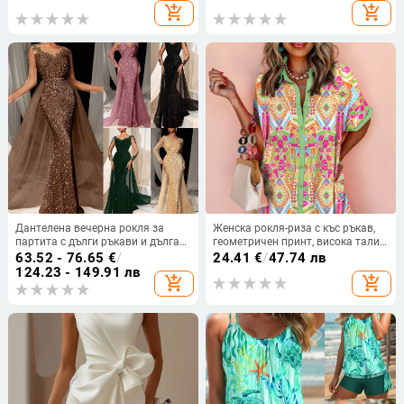
едно копче
add_shopping_cart
add_shopping_cart
Дантелена вечерна рокля за
Женска рокля-риза с къс ръкав,
партита с дълги ръкави и дълга
геометричен принт, висока талия,
пола, дълбоко V-образно деколте,
А‑образна пола, лапел яка,
63.52 - 76.65
€
/
24.41
€
/
47.74 лв
полиестер-еластанова материя
полиестер
124.23 - 149.91 лв
add_shopping_cart
add_shopping_cart