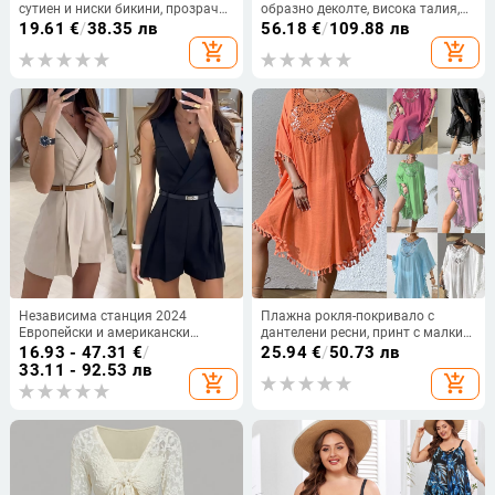
сутиен и ниски бикини, прозрачен
образно деколте, висока талия,
мрежест панел и бродерия
дълги ръкави, малък шлейф,
19.61
€
/
38.35 лв
56.18
€
/
109.88 лв
дълга пола
add_shopping_cart
add_shopping_cart
Независима станция 2024
Плажна рокля-покривало с
Европейски и американски
дантелени ресни, принт с малки
външен търговски нов елегантен
цветчета, полиестер, акрилова
16.93 - 47.31
€
/
25.94
€
/
50.73 лв
гащеризон за жени
подплата, 238 g/m², за възрастни
33.11 - 92.53 лв
add_shopping_cart
add_shopping_cart
жени