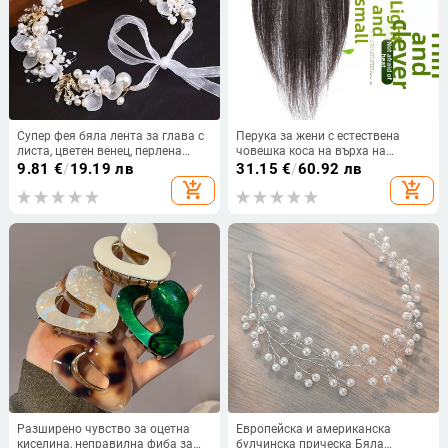
Супер фея бяла лента за глава с
Перука за жени с естествена
листа, цветен венец, перлена
човешка коса на върха на
лента за коса, булчинска корона,
главата, права коса, може да се
9.81
€
/
19.19 лв
31.15
€
/
60.92 лв
сладка сватбена рокля в
боядисва, дишаща лятна перука,
add_shopping_cart
add_shopping_cart
европейски стил, детски шапки
произход Хенан
Разширено чувство за оцетна
Европейска и американска
киселина, неправилна фиба за
булчинска прическа Бяла