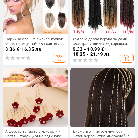
Парик за опашка с клипс, пухкав
Дълга къдрава перука за дами
обем, термоустойчива синтетика,
със странични чёлки, корейски
модел Q51, универсално пасване,
стил, японски копринени нишки,
8.36
€
/
16.35 лв
9.33 - 10.99
€
/
подходящ за боядисване и
механично обработване, Qi чёлки
18.25 - 21.49 лв
add_shopping_cart
add_shopping_cart
къдрене
Аксесоар за глава с кристали и
Диамантен пискюл личност
цветя — традиционно вдъхновен
Нетен червен стил многослойна