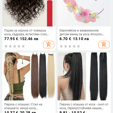
Парик за корона от човешка
Европейски и американски
коса, къдрава, естествен стил,
детски венец за коса Amazon,
покрива корени, подходящ за
обръч за коса с фея, мрежест
77.95
€
/
152.46 лв
6.70
€
/
13.10 лв
боядисване или къдрене
колан с цвете, североизточен
add_shopping_cart
add_shopping_cart
обрат, аксесоари за коса Yangko,
булчински шапки
Перука с опашка | Стил на
Перука с опашка от коса - сноп от
опашката: кичур коса,
коса, термоустойчиви нишки,
Високотемпературно влакно,
Hilon Silk марка, модел
10.37
€
/
20.28 лв
9.81 - 10.52
€
/