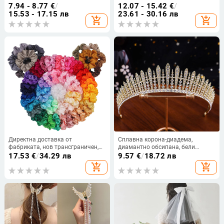
стил, подходящ за сватба,
лента за глава Европейска и
7.94 - 8.77
€
/
12.07 - 15.42
€
/
персонализация налична
американска преувеличена
15.53 - 17.15 лв
23.61 - 30.16 лв
add_shopping_cart
add_shopping_cart
диамантена пискюл
темперамент лента за глава
модни аксесоари за коса за жени
Директна доставка от
Сплавна корона-диадема,
фабриката, нов трансграничен,
диамантно обсипана, бели
горещ разпродажбен пръстен за
кристали, женска украса за глава
17.53
€
/
34.29 лв
9.57
€
/
18.72 лв
коса от прасе, ярък цвят, сатенен
add_shopping_cart
add_shopping_cart
пръстен за коса, едноцветен
пръстен за коса, аксесоари за
коса