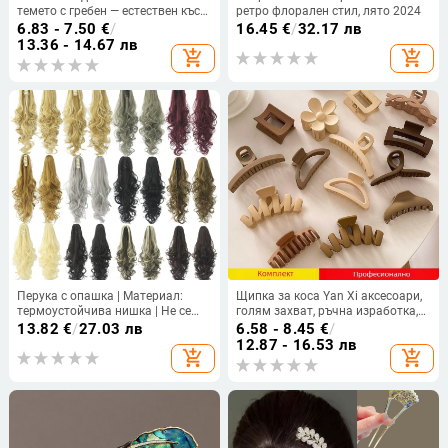
темето с гребен — естествен къс
ретро флорален стил, лято 2024
стил перука, термоустойчива
6.83 - 7.50
€
/
16.45
€
/
32.17 лв
жица
13.36 - 14.67 лв
add_shopping_cart
add_shopping_cart
Перука с опашка | Материал:
Щипка за коса Yan Xi аксесоари,
термоустойчива нишка | Не се
голям захват, ръчна изработка,
боядисва с горещи багрила |
пластмасова, аксесоар за глава
13.82
€
/
27.03 лв
6.58 - 8.45
€
/
Възможно частно етикетиране
за жени
12.87 - 16.53 лв
add_shopping_cart
add_shopping_cart