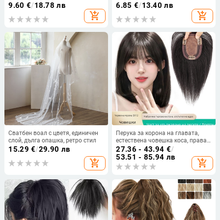
термоустойчива коса от тел, клип
за глава
9.60
€
/
18.78 лв
6.85
€
/
13.40 лв
за закрепване, не може да се
add_shopping_cart
add_shopping_cart
боядисва
Сватбен воал с цветя, единичен
Перука за корона на главата,
слой, дълга опашка, ретро стил
естествена човешка коса, права,
може да се боядиса, механизъм
15.29
€
/
29.90 лв
27.36 - 43.94
€
/
53.51 - 85.94 лв
add_shopping_cart
add_shopping_cart