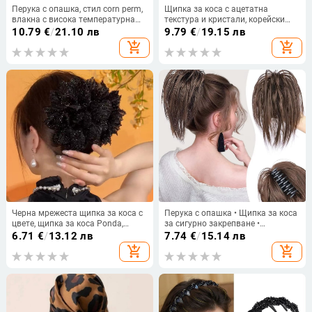
Перука с опашка, стил corn perm,
Щипка за коса с ацетатна
влакна с висока температурна
текстура и кристали, корейски
устойчивост, модел 7030, Bai
стил, ръчна изработка, Maca Baka
10.79
€
/
21.10 лв
9.79
€
/
19.15 лв
fumei
add_shopping_cart
add_shopping_cart
Черна мрежеста щипка за коса с
Перука с опашка • Щипка за коса
цвете, щипка за коса Ponda,
за сигурно закрепване •
опашка, щипка за коса за задна
Водопадна права опашка •
6.71
€
/
13.12 лв
7.74
€
/
15.14 лв
глава, елегантна щипка за коса с
Косата от термоустойчива
add_shopping_cart
add_shopping_cart
цвете, декоративна шапка за
нишка • Машинно- и ръчно
коса
изработена • не подлежи на
боядисване