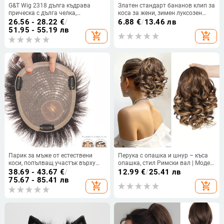
G&T Wig 2318 дълга къдрава
Златен стандарт бананов клип за
прическа с дълга челка,
коса за жени, зимен луксозен
високотемпературна нишка, за
стил, вертикален клип за тилната
26.56 - 28.22
€
/
6.88
€
/
13.46 лв
дами
част, модерен аксесоар за коса
51.95 - 55.19 лв
add_shopping_cart
add_shopping_cart
Парик за мъже от естествени
Перука с опашка и шнур – къса
коси, попълващ участък върху
опашка, стил Римски вал | Модел
темето, прав, лек и дишащ, може
py284; коса в снопчета;
38.69 - 43.67
€
/
12.99
€
/
25.41 лв
да се боядисва и къдри.
термоустойчива тел; механизъм
75.67 - 85.41 лв
add_shopping_cart
add_shopping_cart