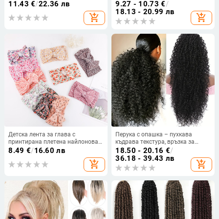
бели кристали,
дължина, модерен стил
11.43
€
/
22.36 лв
9.27 - 10.73
€
/
електроплакирана
18.13 - 20.99 лв
add_shopping_cart
add_shopping_cart
Детска лента за глава с
Перука с опашка – пухкава
принтирана плетена найлонова
къдрава текстура, връзка за
лента за глава за новородено,
стягане, термоустойчива коса,
8.49
€
/
16.60 лв
18.50 - 20.16
€
/
двуслойна, с мека панделка,
модел SW309-1B, Xuchang Youju
36.18 - 39.43 лв
add_shopping_cart
add_shopping_cart
аксесоар за коса
hair products