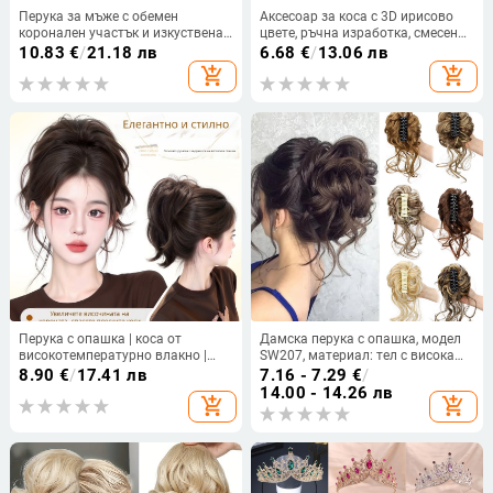
Перука за мъже с обемен
Аксесоар за коса с 3D ирисово
коронален участък и изкуствена
цвете, ръчна изработка, смесени
челка — матово термоустойчиво
материали, duckbill клип,
10.83
€
/
21.18 лв
6.68
€
/
13.06 лв
влакно, тип коса: обем,
корейски стил
add_shopping_cart
add_shopping_cart
механизъм на обработка, Katyr
Перука с опашка | коса от
Дамска перука с опашка, модел
високотемпературно влакно |
SW207, материал: тел с висока
Механична обработка | Не се
температура, обработка:
8.90
€
/
17.41 лв
7.16 - 7.29
€
/
боядисва и не може да се къдри |
механизъм, без перм или
14.00 - 14.26 лв
add_shopping_cart
add_shopping_cart
За дами
боядисване