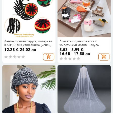
Аниме косплей перука, материал
Ацетатни щипки за коса с
K silk / P Silk, стил анимационен,
животински мотив — акула
за игра на роли, не подлежи на
дизайн, сладък и женствен стил,
12.28
€
/
24.02 лв
8.53 - 8.99
€
/
боядисване с горещи багри.
универсални за всеки стил
16.68 - 17.58 лв
add_shopping_cart
add_shopping_cart