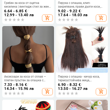
Гребен за коса от оцетна
Перука с опашка, клип-
киселина | винтидж стил за жени
закрепване, прави дълги коси,
| геометричен дизайн | ръчна
естествен вид, термоустойчива
6.64 - 6.85
€
/
9.02 - 9.22
€
/
изработка | лято 2024
нишка
12.99 - 13.40 лв
17.64 - 18.03 лв
add_shopping_cart
add_shopping_cart
Аксесоари за коса от сплав —
Перука с опашка - кичур коса,
плетен пръстен за опашка с
термоустойчива жица,
плисиран дизайн, стил принцеса,
неподходяща за боядисване
7.33 - 8.16
€
/
6.90 - 8.32
€
/
висока еластичност,
14.34 - 15.96 лв
13.50 - 16.27 лв
add_shopping_cart
add_shopping_cart
електроплатина, аксесоар за
глава, есен 2024