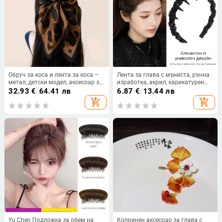
Обруч за коса и лента за коса –
Лента за глава с мъниста, ръчна
метал, детски модел, аксесоар за
изработка, акрил, карикатурен
глава, пролет 2025
стил, за жени, пролет 2025
32.93
€
/
64.41 лв
6.87
€
/
13.44 лв
add_shopping_cart
add_shopping_cart
Yu Chen Подложка за обем на
Копринен аксесоар за глава с