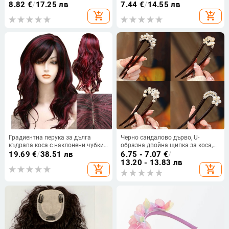
термоустойчиво синтетично
за коса с цветя, дантелена лента
8.82
€
/
17.25 лв
7.44
€
/
14.55 лв
влакно; може да се боядисва и
за глава с висок черепен връх,
add_shopping_cart
add_shopping_cart
да се къдри.
аксесоари за коса с атмосфера
Градиентна перука за дълга
Черно сандалово дърво, U-
къдрава коса с наклонени чубки,
образна двойна щипка за коса,
влакна устойчиви на високи
китайски стил, прическа кок
19.69
€
/
38.51 лв
6.75 - 7.07
€
/
температури, може да се
13.20 - 13.83 лв
add_shopping_cart
add_shopping_cart
боядиса, екзотичен стил