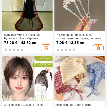
Manzhen Моден Голям Воал
У-образна шпилка за коса –
Булчински Воал Червена
мотив пшенични зърна, перлена
Дантела Дантела Следващ
украса, сплав, ретро стил
73.28
€
/
143.32 лв
7.08
€
/
13.85 лв
Единичен Слой с Гребен за Коса
add_shopping_cart
add_shopping_cart
Воал Мек Mnet M126
3D френска въздушна челка
Френски пасторален стил