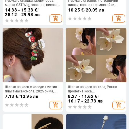
Перука с опашка, модел 0062,
Перука с qi bangs и странични
марка G&T Wig, влакна с висока
нишки, коса от термостойки
температура, механизъм на
нишки, увеличава обема
14.38 - 15.33
€
/
10.25
€
/
20.05 лв
изработка
28.12 - 29.98 лв
add_shopping_cart
add_shopping_cart
Щипка за коса с коледен мотив —
Щипка за коса за тила, Ранна
пластмаса/смола, 2025 зима,
пролетна коса,
коледен стил, аксесоар за коса за
Ултрареалистична щипка с
7.13
€
/
13.95 лв
8.27 - 11.62
€
/
жени
феерична текстура, Щипка с
16.17 - 22.73 лв
add_shopping_cart
add_shopping_cart
акула нокът, Щипка с орхидея за
прическа