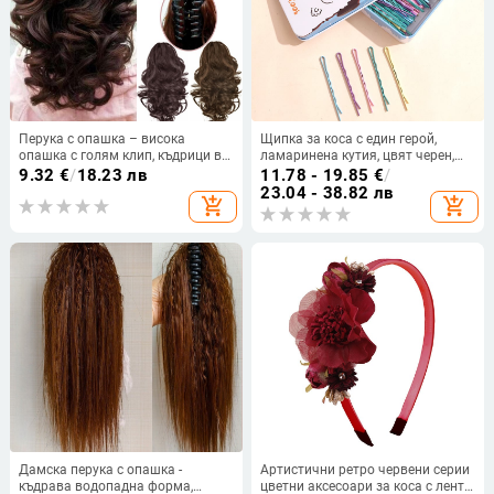
Перука с опашка – висока
Щипка за коса с един герой,
опашка с голям клип, къдрици в
ламаринена кутия, цвят черен,
стил круша, PY599, Huxun,
женски корейски бретон, щипка
9.32
€
/
18.23 лв
11.78 - 19.85
€
/
термоустойчиви влакна
за глава Hyon Ya Feng
23.04 - 38.82 лв
add_shopping_cart
add_shopping_cart
Дамска перука с опашка -
Артистични ретро червени серии
къдрава водопадна форма,
цветни аксесоари за коса с лента