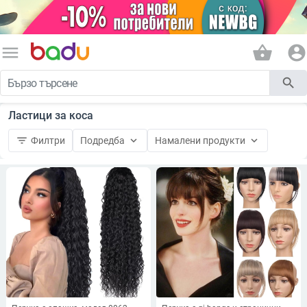
menu
shopping_basket
account_circle
search
Ластици за коса
filter_list
keyboard_arrow_down
keyboard_arrow_down
Филтри
Подредба
Намалени продукти