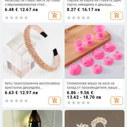
Аксесоар за глава Лента за глава
Перука за върха на главата, едно
с евроамерикански стил
парче, невидима и дишаща,
Геометричен дизайн за жени
права коса, около 5 см,
6.48
€
/
12.67 лв
8.27
€
/
16.17 лв
Есен 2025
термоустойчиви влакна, може да
add_shopping_cart
add_shopping_cart
се боядисва, модел 5006
temu трансгранична експлозивна
Силиконова маша за коса на
кристална двуредова
склад от производителя, маша за
четириредова кристална лента
коса Bell, маша за коса тип „гъба“,
6.63
€
/
12.97 лв
6.86 - 9.56
€
/
за глава за жени булка Южна
маша за коса тип „мързелив сън“,
13.42 - 18.70 лв
add_shopping_cart
add_shopping_cart
Корея семпла свежа лента за
същия стил
глава