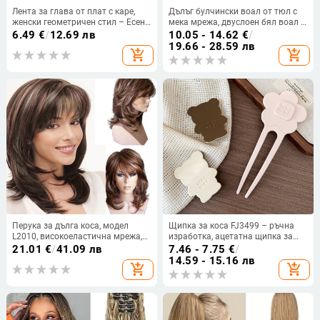
Лента за глава от плат с каре,
Дълъг булчински воал от тюл с
женски геометричен стил – Есен
мека мрежа, двуслоен бял воал с
2024
метален гребен
6.49
€
/
12.69 лв
10.05 - 14.62
€
/
19.66 - 28.59 лв
add_shopping_cart
add_shopping_cart
Перука за дълга коса, модел
Щипка за коса FJ3499 – ръчна
L2010, високоеластична мрежа,
изработка, ацетатна щипка за
високотемпературна нишка,
коса, стил фея, свежа и сладка.
21.01
€
/
41.09 лв
7.46 - 7.75
€
/
наклонени челки, екзотичен стил
14.59 - 15.16 лв
add_shopping_cart
add_shopping_cart