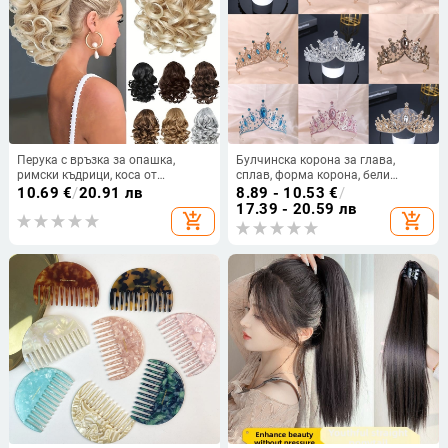
Перука с връзка за опашка,
Булчинска корона за глава,
римски къдрици, коса от
сплав, форма корона, бели
високотемпературно влакно,
кристали, електроплатиране,
10.69
€
/
20.91 лв
8.89 - 10.53
€
/
механично изработване, за жени,
женски стил
17.39 - 20.59 лв
add_shopping_cart
add_shopping_cart
подходяща за всички тони на
кожата