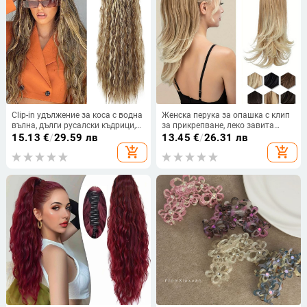
Clip-in удължение за коса с водна
Женска перука за опашка с клип
вълна, дълги русалски къдрици,
за прикрепване, леко завита
термоустойчиво синтетично
опашка, термоустойчива тел
15.13
€
/
29.59 лв
13.45
€
/
26.31 лв
влакно
add_shopping_cart
add_shopping_cart