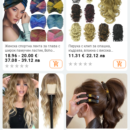
Женска спортна лента за глава с
Перука с клип за опашка,
широк памучен ластик, Boho
къдрава, влакна с висока
стил, за йога и бягане, аксесоар
температура, модел MW062, стил
18.96 - 20.00
€
/
11.31
€
/
22.12 лв
за коса
Европейски и Американски,
37.08 - 39.12 лв
add_shopping_cart
add_shopping_cart
неподходяща за боядисване с
горещи бои