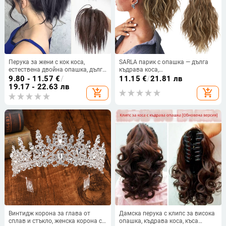
Перука за жени с кок коса,
SARLA парик с опашка — дълга
естествена двойна опашка, дълга
къдрава коса,
коса, пухкав стил като кокоши
високотемпературно влакно,
9.80 - 11.57
€
/
11.15
€
/
21.81 лв
гнездо, аксесоар за коса с клип
клипс за закрепване, модел P064
19.17 - 22.63 лв
add_shopping_cart
add_shopping_cart
Shark
Винтидж корона за глава от
Дамска перука с клипс за висока
сплав и стъкло, женска корона с
опашка, къдрава коса, къса