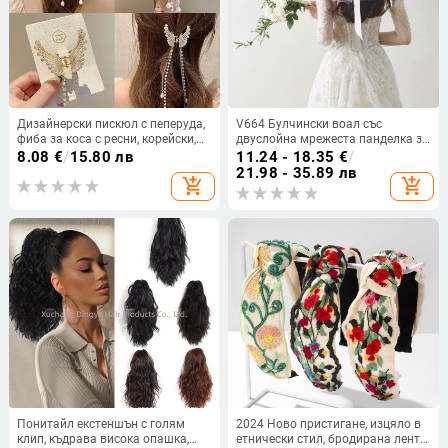
Дизайнерски пискюл с пеперуда,
V664 Булчински воал със
фиба за коса с ресни, корейски,
двуслойна мрежеста панделка за
елегантна щипка за хващане,
глава
8.08
€
/
15.80 лв
11.24 - 18.35
€
/
щипка за акула, интернет
21.98 - 35.89 лв
add_shopping_cart
add_shopping_cart
знаменитост, 2021, ново
Понитайл екстеншън с голям
2024 Ново пристигане, изцяло в
клип, къдрава висока опашка,
етнически стил, бродирана лента