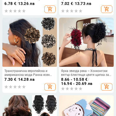
коса, дамска глава с половин
прозрачна имитация на перли
6.78
€
/
13.26 лв
7.02
€
/
13.73 лв
вратовръзка, елегантна щипка за
щипка за коса, ръчно изработена
add_shopping_cart
add_shopping_cart
коса тип „акула“, метална фиба
сватбена бижутерия, аксесоари
за коса
за коса за рокля
Трансгранична европейска и
Ярка звезда река ~ Хонконгски
американска мода Ранна есен
вятър блестящи цветя щипка за
Ретро кафява тъкан с изгарящ
хващане темперамент акула
7.30
€
/
14.28 лв
8.66 - 10.58
€
/
ръб Леопард Камелия Цвете Ръб
щипка мрежа червена глава
16.94 - 20.69 лв
add_shopping_cart
add_shopping_cart
Клип Шапка Разширен
дисплей за коса цвете аксесоари
темперамент Коса
за коса