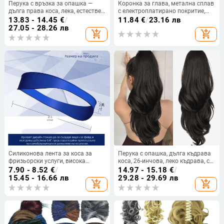
Перука с връзка за опашка —
Коронка за глава, метална сплав
дълга права коса, лека, естествен
с електроплатирано покритие,
вид; модел: опашка с връзка;
форма: корона, кристали
13.83 - 14.45
€
/
11.84
€
/
23.16 лв
материал: термоустойчиви
прозрачни, марка yxph
27.05 - 28.26 лв
add_shopping_cart
add_shopping_cart
влакна; марка: QUEEN
YANG/PRINCESS YANG; произход:
Хенан.
Силиконова лента за коса за
Перука с опашка, дълга къдрава
фризьорски услуги, висока
коса, 26-инчова, леко къдрава, с
еластичност, модерен
връзка за стягане, висока
7.90 - 8.52
€
/
14.97 - 15.18
€
/
минималистичен дизайн, шаблон
опашка
15.45 - 16.66 лв
29.28 - 29.69 лв
add_shopping_cart
add_shopping_cart
за оформяне на линията на
врата