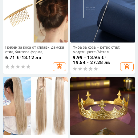
Гребен за коса от сплави, дамски
Фиба за коса – ретро стил;
стил, бантова форма,
модел: цвете (Метал;
електроплакиран, възможност за
електропокритие)
6.71
€
/
13.12 лв
9.99 - 13.95
€
/
персонализация
19.54 - 27.28 лв
add_shopping_cart
add_shopping_cart