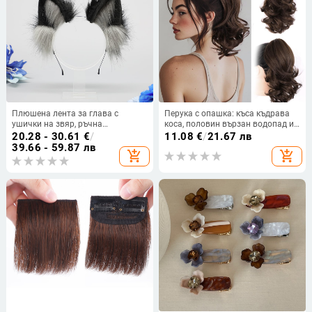
Плюшена лента за глава с
Перука с опашка: къса къдрава
ушички на звяр, ръчна
коса, половин вързан водопад и
изработка, карикатурен вълчи
щипка за закрепване,
20.28 - 30.61
€
/
11.08
€
/
21.67 лв
дизайн, унисекс
термоустойчив синтетичен
39.66 - 59.87 лв
add_shopping_cart
add_shopping_cart
фибър