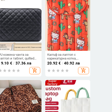
PU кожена чанта за
Калъф за лаптоп с
лаптоп и таблет, quilted
карикатурна котка,
дизайн и бродирани
водоустойчив и
19.10
€
/
37.36 лв
20.92
€
/
40.92 лв
детайли, вътрешен джоб
удароустойчив,
add_shopping_cart
add_shopping_cart
(Материал: PU кожа;
полиестерна подплата
Сезон: Пролет 2023; Пол:
Нейтрален; Функция:
Други)