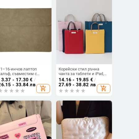
11–16-инчов лаптоп
Корейски стил ръчна
калъф, съвместим с
чанта за таблети и iPad,
Lenovo, Huawei и Apple,
памучна тъкан, цип
13.37 - 17.30
€
/
14.16 - 19.85
€
/
лек и тънък, защитен
26.15 - 33.84 лв
27.69 - 38.82 лв
add_shopping_cart
add_shopping_cart