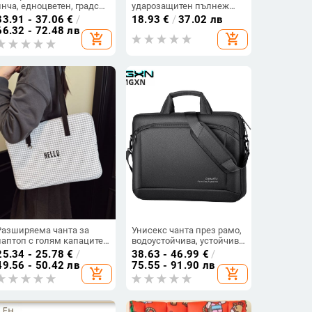
инча, едноцветен, градски
ударозащитен пълнеж
стил, преносим делови
(памучно-ленен външен
33.91 - 37.06
€
/
18.93
€
/
37.02 лв
калъф
материал, полиестрова
66.32 - 72.48 лв
add_shopping_cart
add_shopping_cart
подплата, едноцветен
модел, пролет 2025,
функция: намаляване на
теглото)
Разширяема чанта за
Унисекс чанта през рамо,
лаптоп с голям капацитет,
водоустойчива, устойчива
памук, каре шарка,
на износване, Oxford плат,
25.34 - 25.78
€
/
38.63 - 46.99
€
/
подплата полиестер, стил
полиестерна подплата
49.56 - 50.42 лв
75.55 - 91.90 лв
add_shopping_cart
add_shopping_cart
уличен