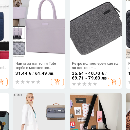
Чанта за лаптоп и Tote
Ретро полиестерен калъф
rd
торба с множество
за лаптоп —
отделения,
водоустойчив,
31.44
€
/
61.49 лв
35.64 - 40.70
€
/
водоустойчива, унисекс,
износоустойчив и
69.71 - 79.60 лв
hopping_cart
add_shopping_cart
add_shopping_cart
градски минималистичен
удароустойчив
стил, ръчна дръжка