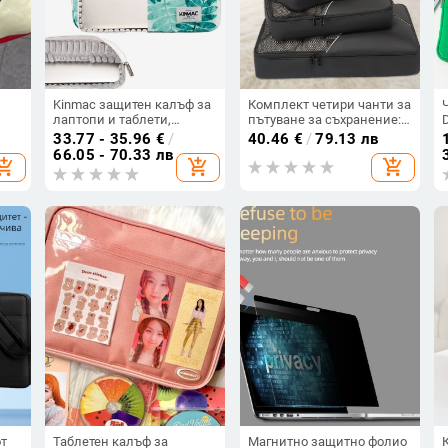
Kinmac защитен калъф за
Комплект четири чанти за
лаптопи и таблети,
пътуване за съхранение:
лям
полиестер, водоустойчив,
дишащи, водоустойчиви,
33.77 - 35.96
€
/
40.46
€
/
79.13 лв
цип, вътрешен джоб за
ултралеки; оксфордова
66.05 - 70.33 лв
hopping_cart
add_shopping_cart
add_shopping_cart
и
лаптоп, флорален принт,
материя; подплата от
корейски стил
полиестер
от
Таблетен калъф за
Магнитно защитно фолио