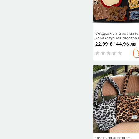
Сладка чанта за лапто
карикатурна илюстрац
носене на ръка или пр
22.99
€
/
44.96 лв
рамо, съвместима с Ap
add_s
Huawei, Xiaomi и Xiaoxi
Чанта за лаптоп с