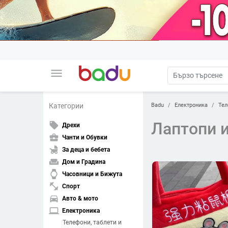
menu
Badu
Електроника
Тел
Категории
Лаптопи и
local_offer
Дрехи
business_center
Чанти и Обувки
child_friendly
За деца и бебета
weekend
Дом и Градина
watch
Часовници и Бижута
fitness_center
Спорт
directions_car
Авто & мото
laptop
Електроника
Телефони, таблети и