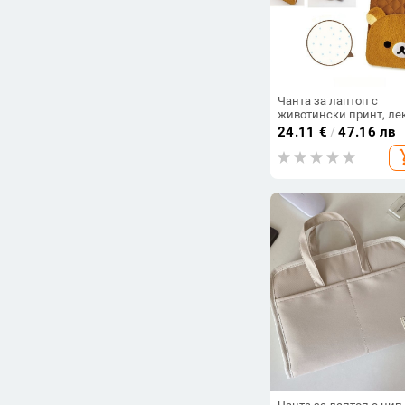
Чанта за лаптоп с
животински принт, лек
памучна, подплата от
24.11
€
/
47.16 лв
оксфорд, удароустойчи
add_s
унисекс