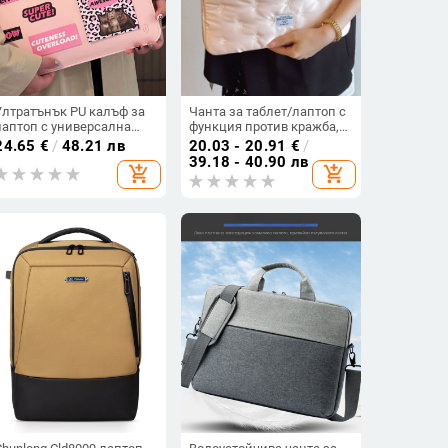
Ултратънък PU калъф за
Чанта за таблет/лаптоп с
лаптоп с универсална
функция против кражба,
вътрешна подплата за
разширяемо отделение,
24.65
€
/
48.21 лв
20.03 - 20.91
€
/
13–14 инча, премиум
подплата от коприна,
39.18 - 40.90 лв
add_shopping_cart
add_shopping_cart
визия за ежедневна
урбан стил
употреба