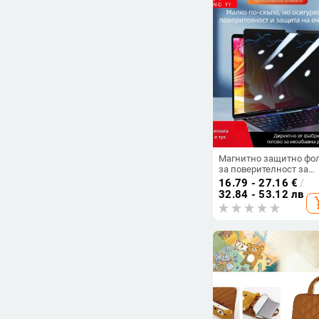
Магнитно защитно фо
за поверителност за
MacBook 14–16 инча
16.79 - 27.16
€
/
32.84 - 53.12 лв
add_s