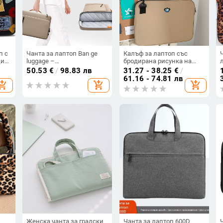
п с
Чанта за лаптоп Ban ge
Калъф за лаптоп със
ия,
luggage –
бродирана рисунка на
ез
ударопоглъщаща,
коала, нейлонова
50.53
€
/
98.83 лв
31.27 - 38.25
€
/
ple,
оксфордска материя,
материя, дишаща,
61.16 - 74.81 лв
hopping_cart
add_shopping_cart
add_shopping_cart
n
велурена подплата,
водоустойчива,
унисекс, есен 2024
износоустойчива
Женска чанта за градски
Чанта за лаптоп 600D