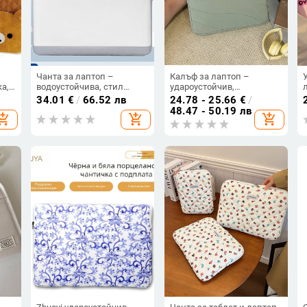
Чанта за лаптоп –
Калъф за лаптоп –
а,
водоустойчива, стил
удароустойчив,
градска простота и
водоустойчив,
34.01
€
/
66.52 лв
24.78 - 25.66
€
/
ва,
портативен делов багаж;
износоустойчив, сгъваем
48.47 - 50.19 лв
hopping_cart
add_shopping_cart
add_shopping_cart
материал: Други; модел:
дизайн; полиестерна
едноцветен; зима 2025
външна материя.