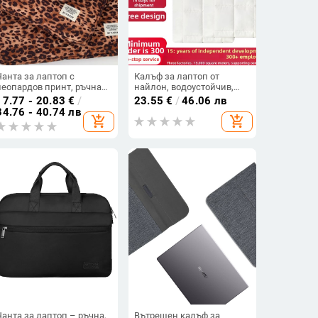
Чанта за лаптоп с
Калъф за лаптоп от
леопардов принт, ръчна
найлон, водоустойчив,
чанта (Нейлон; памучна
удароустойчив, Longxin,
17.77 - 20.83
€
/
23.55
€
/
46.06 лв
подплата; антикрадба)
делови стил, подплата от
34.76 - 40.74 лв
add_shopping_cart
add_shopping_cart
полиестер
Чанта за лаптоп – ръчна,
Вътрешен калъф за