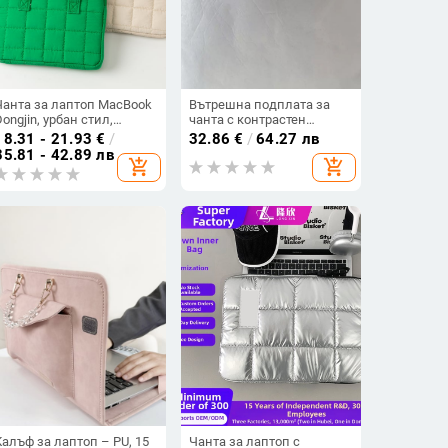
Чанта за лаптоп MacBook
Вътрешна подплата за
Dongjin, урбан стил,
чанта с контрастен
дишаща полиестерна
дизайн - Материал: филц -
18.31 - 21.93
€
/
32.86
€
/
64.27 лв
материя, подплата от
Подплата: найлон -
35.81 - 42.89 лв
add_shopping_cart
add_shopping_cart
полиестер, унисекс,
Пролет 2025 - Унисекс
пролет 2025
Калъф за лаптоп – PU, 15
Чанта за лаптоп с