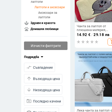
лаптопи
Лаптопи и аксесоари
Аксесоари за
лаптопи
spa
Здраве и красота
Чанта за лаптоп от
pets
Домашни любимци
плюшена материя,
животински принт, го
14.92
€
/
29.18 лв
капацитет, унисекс,
add_s
уличен стил, дишаща 
лека
Изчисти филтрите
arrow_drop_down
Подредба
compare_arrows
Съвпадение
arrow_upward
Възходяща цена
arrow_downward
Низходяща цена
drive_folder_upload
Последно качени
Лека чанта за лаптоп 