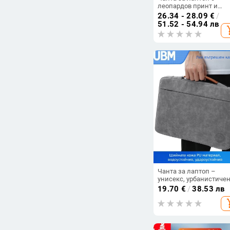
леопардов принт и
дръжка, подходяща за
26.34 - 28.09
€
/
лаптопи и таблети с
51.52 - 54.94 лв
add_s
размери 11, 13 или 15
инча
Чанта за лаптоп –
унисекс, урбанистиче
минимализъм, подпл
19.70
€
/
38.53 лв
от флис, дишаща,
add_s
водоустойчива, устойч
на износване,
устойчивост на
земетресения, зима 2