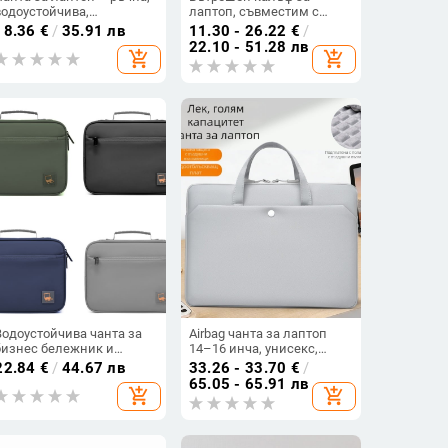
водоустойчива,
лаптоп, съвместим с
ултралека,
Huawei 12-инч, Apple 14-
18.36
€
/
35.91 лв
11.30 - 26.22
€
/
удароустойчива,
инч, 13.3-инч MacBook и
22.10 - 51.28 лв
add_shopping_cart
add_shopping_cart
сгъваема, полиестер
15.6-инчови лаптопи
Водоустойчива чанта за
Airbag чанта за лаптоп
бизнес бележник и
14–16 инча, унисекс,
таблет, подходяща за 10-
съвместима с Asus, Dell,
22.84
€
/
44.67 лв
33.26 - 33.70
€
/
инчов лаптоп
Huawei, Apple
65.05 - 65.91 лв
add_shopping_cart
add_shopping_cart