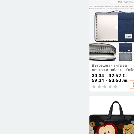
Вътрешна чанта за
лаптоп и таблет — Oxfo
плат, дишаща,
30.34 - 32.52
€
/
водоустойчива,
59.34 - 63.60 лв
add_s
износоустойчива, цип