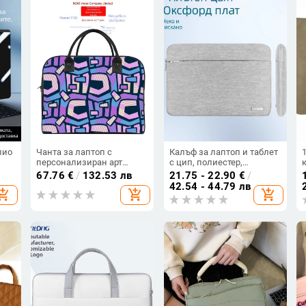
подплата.
лио
Чанта за лаптоп с
Калъф за лаптоп и таблет
персонализиран арт
с цип, полиестер,
дизайн — полиестер,
подплатен вътрешен
67.76
€
/
132.53 лв
21.75 - 22.90
€
/
износоустойчива,
джоб с цип, дишащ
42.54 - 44.79 лв
hopping_cart
add_shopping_cart
add_shopping_cart
затваряне с цип, мека
интериор
дръжка, джоб с цип