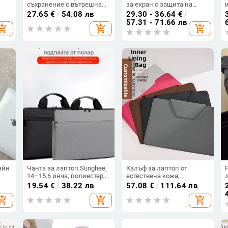
съхранение с вътрешна
за екран с защита на
подплата, водоустойчив,
личното пространство за
27.65
€
/
54.08 лв
29.30 - 36.64
€
/
,
износоустойчив и
MacBook Pro 14–16 инча,
57.31 - 71.66 лв
hopping_cart
add_shopping_cart
add_shopping_cart
,
удароустойчив, PVC
M5
то
материал, пускане през
пролетта 2025
айн
Чанта за лаптоп Sunghee,
Калъф за лаптоп от
14–15.6 инча, полиестер,
естествена кожа,
водоустойчива и дишаща,
магнитно закопчаване,
19.54
€
/
38.22 лв
57.08
€
/
111.64 лв
едноцветна
кожа от първи слой и
hopping_cart
add_shopping_cart
add_shopping_cart
подплата от кожа,
подходящ за бизнес
пътувания