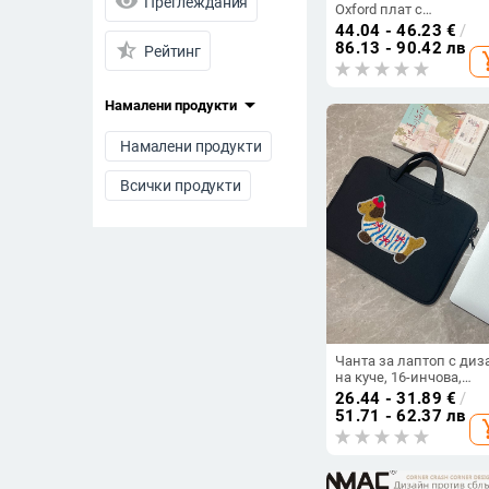
visibility
Преглеждания
Oxford плат с
износоустойчив и
44.04 - 46.23
€
/
удароустойчив дизайн
86.13 - 90.42 лв
star_half
Рейтинг
add_s
подплата от полиестер
урбанистичен стил, ля
2025 г., частна марка
arrow_drop_down
Намалени продукти
Намалени продукти
Всички продукти
Цена
-
Изчисти филтрите
Чанта за лаптоп с диз
на куче, 16-инчова,
защитен калъф,
26.44 - 31.89
€
/
удароустойчива,
51.71 - 62.37 лв
add_s
полиестер