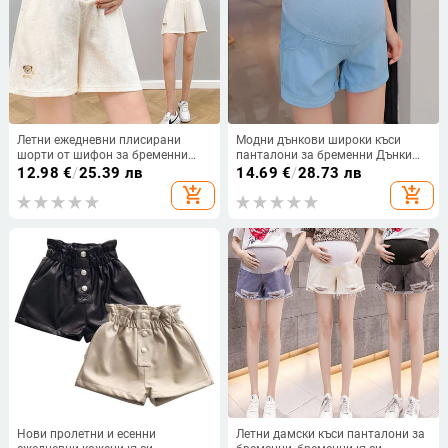
Летни ежедневни плисирани
Модни дънкови широки къси
шорти от шифон за бременни
панталони за бременни Дънки
широки крачоли, свободни прави
Плюс размер Дрехи Бременни
12.98
€
/
25.39 лв
14.69
€
/
28.73 лв
коремни дрехи с ниска талия за
жени Капри панталони за
add_shopping_cart
add_shopping_cart
бременни жени Бременност
бременни Облекло Панталон за
бременни
Нови пролетни и есенни
Летни дамски къси панталони за