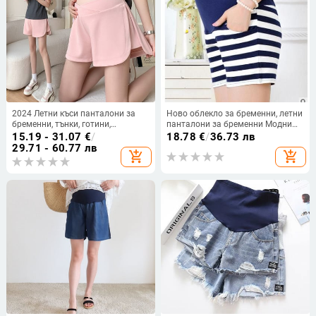
2024 Летни къси панталони за
Ново облекло за бременни, летни
бременни, тънки, готини,
панталони за бременни Модни
свободни ежедневни спортни
къси панталони за бременни
15.19 - 31.07
€
/
18.78
€
/
36.73 лв
панталони за бременни жени с
Коремни панталони Раирани
29.71 - 60.77 лв
add_shopping_cart
add_shopping_cart
ниска талия, бременни къси
къси панталони за бременни,
панталони, странично
размер m-xxl
разделение