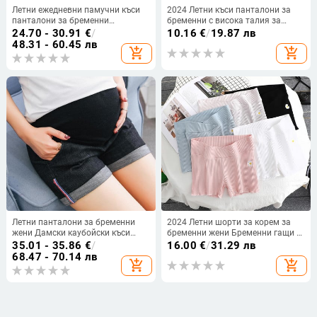
Летни ежедневни памучни къси
2024 Летни къси панталони за
панталони за бременни
бременни с висока талия за
Свободни ластични дрехи за
бременни Свободни предпазни
24.70 - 30.91
€
/
10.16
€
/
19.87 лв
корема на талията за бременни
панталони за бременни жени
48.31 - 60.45 лв
add_shopping_cart
add_shopping_cart
жени Бременност
Регулируеми бельо за бременни
Полупанталони с джобове
панталони
Летни панталони за бременни
2024 Летни шорти за корем за
жени Дамски каубойски къси
бременни жени Бременни гащи с
панталони Извън шорти
ниска талия Свободни
35.01 - 35.86
€
/
16.00
€
/
31.29 лв
Поддържащи коремни панталони
ежедневни спортни панталони
68.47 - 70.14 лв
add_shopping_cart
add_shopping_cart
Къси дънкови панталони за
Модни шорти за бременни с
бременни
бродерия