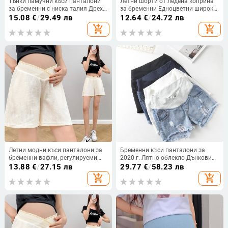
Тънки памучни къси панталони
Летни шорти от ледена коприна
за бременни с ниска талия Дрехи
за бременни Едноцветни широки
за бременни къси панталони за
крачоли с висока талия
15.08
€
/
29.49 лв
12.64
€
/
24.72 лв
бременни бременни дънкови
Бременни дамски панталони на
add_shopping_cart
add_shopping_cart
шорти летни
корема Бременни панталони
Empire
Летни модни къси панталони за
Бременни къси панталони за
бременни вафли, регулируеми
2020 г. Лятно облекло Дънкови
къси панталони за корем Дрехи
къси панталони с ниска талия
13.88
€
/
27.15 лв
29.77
€
/
58.23 лв
за бременни жени Ежедневна
Лятно облекло Нови пролетни
add_shopping_cart
add_shopping_cart
бременност, сън, домашно
широки панталони за бременни
облекло
дрехи