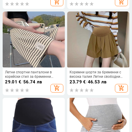
add_shopping_cart
add_shopping_cart
Дамски дрехи за бременни
мама Едноцветни памучни къси
панталони за бременни с
джобове
Летни спортни панталони в
Коремни шорти за бременни с
корейски стил за бременни
висока талия Летни свободни
Широки крачоли Свободни
ежедневни панталони за
29.01
€
/
56.74 лв
23.79
€
/
46.53 лв
ежедневни бременни жени Къси
бременни жени Едноцветни
add_shopping_cart
add_shopping_cart
къси панталони на райета А-
широки къси панталони за
силует Спортни панталони M-4xl
бременност Ежедневна кройка на
ботуши