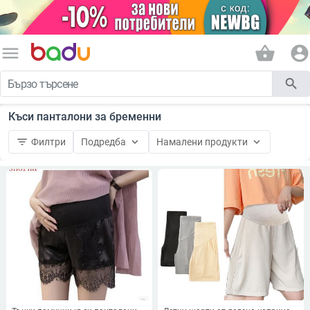
menu
shopping_basket
account_circle
search
Къси панталони за бременни
filter_list
keyboard_arrow_down
keyboard_arrow_down
Филтри
Подредба
Намалени продукти