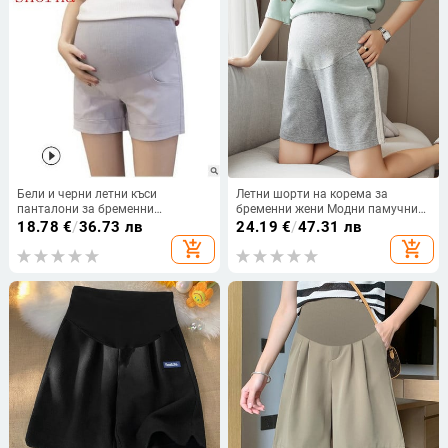
Бели и черни летни къси
Летни шорти на корема за
панталони за бременни
бременни жени Модни памучни
Бременни дрехи Панталони за
панталони с висока талия
18.78
€
/
36.73 лв
24.19
€
/
47.31 лв
бременни жени Ежедневни
отстрани на райета Памучни
add_shopping_cart
add_shopping_cart
панталони с еластична талия
панталони за бременни
Свободни ежедневни спортни
шорти