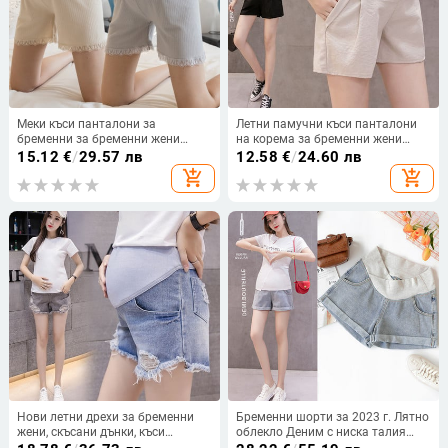
Меки къси панталони за
Летни памучни къси панталони
бременни за бременни жени
на корема за бременни жени
Летни регулируеми талия Плътни
Къси панталони за бременни
15.12
€
/
29.57 лв
12.58
€
/
24.60 лв
еластични секси мини капри
жени Регулируеми коремни дрехи
add_shopping_cart
add_shopping_cart
Къси клинове за бременни
Корейски стил
Нови летни дрехи за бременни
Бременни шорти за 2023 г. Лятно
жени, скъсани дънки, къси
облекло Деним с ниска талия
панталони, летни бременни жени,
Нови пролетни широки