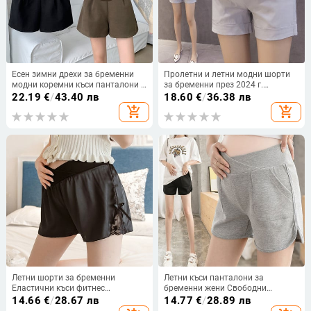
Есен зимни дрехи за бременни
Пролетни и летни модни шорти
модни коремни къси панталони с
за бременни през 2024 г.
висока талия свободни ботуши
Едноцветни ежедневни коремни
22.19
€
/
43.40 лв
18.60
€
/
36.38 лв
за бременни панталони широки
панталони Шорти за бременни с
add_shopping_cart
add_shopping_cart
крачоли панталони на едро
висока талия на едро
Летни шорти за бременни
Летни къси панталони за
Еластични къси фитнес
бременни жени Свободни
панталони за бременни с висока
панталони с широки крачоли
14.66
€
/
28.67 лв
14.77
€
/
28.89 лв
талия Меки шорти на корема
Панталони с ниска талия за