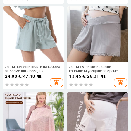
бонбонени цветове Шорти за
Домашно облекло
бременност
Летни памучни шорти на корема
Летни тънки меки ледени
за бременни Свободни
копринени усещане за бременни
ежедневни спортни дрехи за
Горещи къси панталони с ластик
24.08
€
/
47.10 лв
13.45
€
/
26.31 лв
бременни Големи размери
на талията Корем и широки
add_shopping_cart
add_shopping_cart
Вафлени панталони за бременни
крачоли Свободни шорти Дрехи
жени Къси панталони
за бременни жени