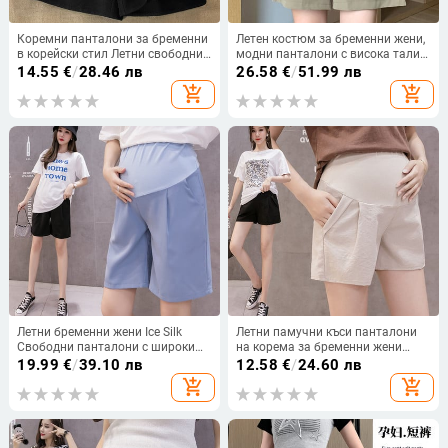
Коремни панталони за бременни
Летен костюм за бременни жени,
в корейски стил Летни свободни
модни панталони с висока талия,
ежедневни спортни панталони за
половин дължина, широки
14.55
€
/
28.46 лв
26.58
€
/
51.99 лв
бременни с дължина до коленете
крачоли, къси панталони за
add_shopping_cart
add_shopping_cart
Широки панталони за бременни
бременни, свободни къси
панталони
Летни бременни жени Ice Silk
Летни памучни къси панталони
Свободни панталони с широки
на корема за бременни жени
крачоли Едноцветни прави
Къси панталони за бременни
19.99
€
/
39.10 лв
12.58
€
/
24.60 лв
панталони с висока талия Къси
жени Регулируеми коремни дрехи
add_shopping_cart
add_shopping_cart
панталони до коляното за
Корейски стил
бременни на едро