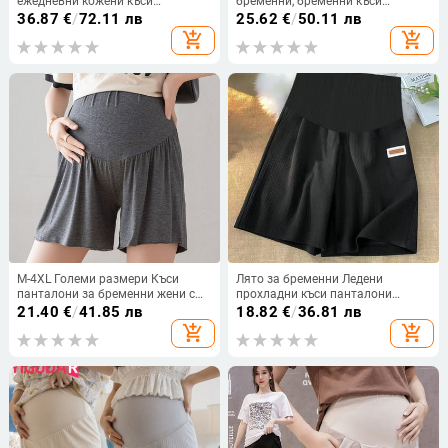
ежедневни кожени къси
бременни, бременни къси
панталони с чист цвят и висока
панталони, бременни, дънкови
36.87
€
/
72.11 лв
25.62
€
/
50.11 лв
талия за момичета
панталони с висока талия, голям
add_shopping_cart
add_shopping_cart
размер
M-4XL Големи размери Къси
Лято за бременни Ледени
панталони за бременни жени с
прохладни къси панталони
широки крачоли Къси панталони
Широки широки прави дрехи за
21.40
€
/
41.85 лв
18.82
€
/
36.81 лв
за бременни Едноцветни ботуши
бременни жени Еластична талия
add_shopping_cart
add_shopping_cart
за бременни
Коремни шорти за бременност
2024