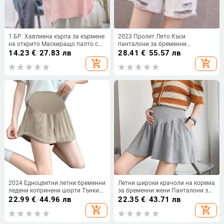
1 БР. Хавлиена кърпа за кърмене
2023 Пролет Лято Къси
на открито Маскиращо палто с
панталони за бременни
многофункционална покривка
Бременни шорти Дънки за
14.23
€
/
27.83 лв
28.41
€
/
55.57 лв
Дишаща и тънка през лятото
бременни Есен Корем Деним
add_shopping_cart
add_shopping_cart
Свободни дупки
2024 Едноцветни летни бременни
Летни широки крачоли на корема
ледени копринени шорти Тънки
за бременни жени Панталони за
свободни ежедневни спортни
бременни с висока талия
22.99
€
/
44.96 лв
22.35
€
/
43.71 лв
панталони за бременни жени
Свободни ежедневни спортни
add_shopping_cart
add_shopping_cart
Модни къси панталони за
къси панталони Памучни плътни
бременност
панталони