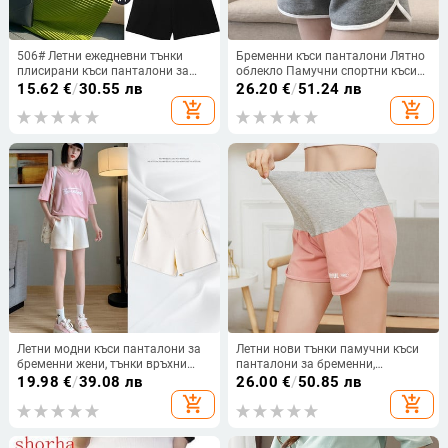
506# Летни ежедневни тънки
Бременни къси панталони Лятно
плисирани къси панталони за
облекло Памучни спортни къси
бременни широки крачоли
панталони с ниска талия Лятно
15.62
€
/
30.55 лв
26.20
€
/
51.24 лв
Свободни ластични дрехи за
облекло Нови пролетни широки
add_shopping_cart
add_shopping_cart
корема на талията за бременни
панталони за бременни Плат
жени Бременност
Летни модни къси панталони за
Летни нови тънки памучни къси
бременни жени, тънки връхни
панталони за бременни,
дрехи, памучни панталони по
регулируеми коремни къси
19.98
€
/
39.08 лв
26.00
€
/
50.85 лв
корема с джобове, едноцветни
панталони за бременни жени
add_shopping_cart
add_shopping_cart
широки панталони за бременни
Ежедневни бременни сън
Домашно облекло