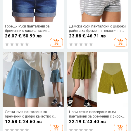
Горещи къси панталони за
Дамски къси панталони с широки
бременни с висока талия
райета за бременни, еластични
Еластични дънкови панталони за
къси панталони с висока талия,
26.07
€
/
50.99 лв
23.88
€
/
46.71 лв
бременност Летни къси дънки за
широки джобни панталони за
add_shopping_cart
add_shopping_cart
бременни Модни пролетни дрехи
бременни, летни плажни къси
панталони
Летни къси панталони за
Нови летни плисирани къси
бременни с добро качество с
панталони за бременни с висока
джобове Свободни ежедневни
талия и корем, широки крачоли
12.58
€
/
24.60 лв
22.19
€
/
43.40 лв
къси панталони за бременни
Свободни дрехи за бременни
add_shopping_cart
add_shopping_cart
жени Коремни шорти в
жени Бременност за сън