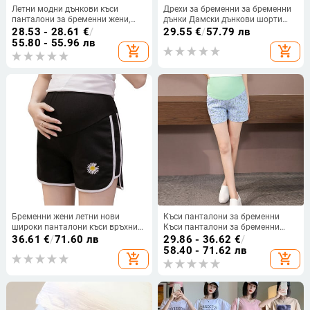
Летни модни дънкови къси
Дрехи за бременни за бременни
панталони за бременни жени,
дънки Дамски дънкови шорти
широки панталони по корема,
Дънки за бременни с ниска талия
28.53 - 28.61
€
/
29.55
€
/
57.79 лв
тъмно сини къси дънки за
Големи размери Свободни
55.80 - 55.96 лв
add_shopping_cart
add_shopping_cart
бременни Ежедневни панталони
панталони Носете на открито
за бременни
Бременни жени летни нови
Къси панталони за бременни
широки панталони къси връхни
Къси панталони за бременни
облекла ежедневни панталони
жени с малки цветя на цветя
36.61
€
/
71.60 лв
29.86 - 36.62
€
/
модни универсални клинове
Памучно лятно облекло
58.40 - 71.62 лв
add_shopping_cart
add_shopping_cart
предпазни пижами панталони
Еластични къси панталони за
грижа за корема