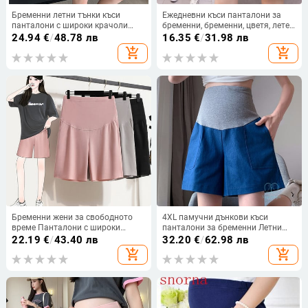
Бременни летни тънки къси
Ежедневни къси панталони за
панталони с широки крачоли
бременни, бременни, цветя, летен
Удобни памучни панталони за
корем, деним Looe
24.94
€
/
48.78 лв
16.35
€
/
31.98 лв
бременни Свободни ленени къси
add_shopping_cart
add_shopping_cart
панталони с висока талия
Бременни жени за свободното
4XL памучни дънкови къси
време Панталони с широки
панталони за бременни Летни
крачоли за свободното време
ежедневни широки крачоли
22.19
€
/
43.40 лв
32.20
€
/
62.98 лв
Летни панталони на корема
Свободни дрехи за корем за
add_shopping_cart
add_shopping_cart
Свободни панталони за
бременни жени Голям размер
упражнения с висока талия
Полупанталони за бременност
Спортни шорти за бременност