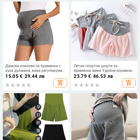
Дамски клинове за бременни с
Летни спортни шорти за
къса дължина, мека регулируема
бременни жени Удобни коремни
талия Бременни дрехи за
панталони Панталони за
15.05
€
/
29.44 лв
23.79
€
/
46.53 лв
бременни панталони Ropa
бременни Ropa Para
add_shopping_cart
add_shopping_cart
Enceinte Mujer Embarazada
Embarazadas Verano Jogger
Shorts