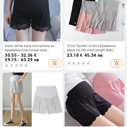
Бели летни къси панталони за
2024 Пролет и лято Бременна
бременни Еластични къси
жена Ice Silk Half Length Belly
панталони за корем за бременни
Pants Maternity Empire Shorts
30.55 - 32.36
€
/
23.18
€
/
45.34 лв
Модни черни дантелени къси
Sweatpants Бременни панталони
59.75 - 63.29 лв
add_shopping_cart
add_shopping_cart
панталони за бременност