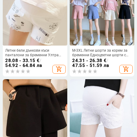
Летни бели дънкови къси
M-3XL Летни шорти за корем за
панталони за бременни Ултра
бременни Едноцветни шорти с
тънки бременни жени Шик къси
висока талия Свободни
28.08 - 33.15
€
/
24.31 - 26.38
€
/
панталони на бременни дънки
ежедневни спортни шорти за
54.92 - 64.84 лв
47.55 - 51.59 лв
add_shopping_cart
add_shopping_cart
бременни жени със странични
джобове Дамски ботуши