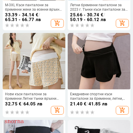
M-3XL Къси панталони за
Летни бременни панталони за
бременни жени за есенни връхни
2023 г. Тънки къси панталони за
дрехи Модни широки панталони
бременни за бременни отвън
33.39 - 34.14
€
/
25.66 - 30.74
€
/
Големи размери Вълнени
Къси панталони с плисирана
65.31 - 66.77 лв
50.19 - 60.12 лв
add_shopping_cart
add_shopping_cart
панталони за бременни Къси
еластична талия Хубави
ботуши
Нови къси панталони за
Ежедневни спортни къси
бременни Летни тънки връхни
панталони за бременни, летни,
дрехи Ежедневни широки
тънки външни облекла, широки
32.75
€
/
64.05 лв
21.40
€
/
41.85 лв
спортни панталони от ледена
крачоли, широки крачоли за
add_shopping_cart
add_shopping_cart
коприна Лятна рокля за
бременни жени, свободни
бременни жени
панталони на едро