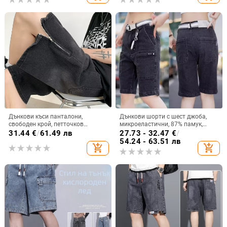
Дънкови къси панталони,
Дънкови шорти с шест джоба,
свободен крой, петточков
микроеластични, 87% памук,
вътрешен шев, лято, 2026 пролет
кроени прави, лято 2024
31.44
€
/
61.49 лв
27.73 - 32.47
€
/
54.24 - 63.51 лв
add_shopping_cart
add_shopping_cart