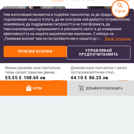
search
Търси
Ние използваме бисквитки и подобни технологии, за да предоставяме и
подобряваме нашата Услуга, да ви осигурим най-доброто потребителско
изживяване, да поддържаме сигурността на платформата, да
персонализираме съдържанието и рекламите, както и да измерваме
ефективността на нашите маркетингови кампании. С избора на
Виж повече
„Приемам всички“ вие се съгласявате ние и нашите доверени партньори
да съхраняваме бисквитки и подобни технологии на вашето устройство
за рекламни и аналитични цели. Можете по всяко време да управлявате
УПРАВЛЯВАЙ
ПРИЕМИ ВСИЧКИ
своите предпочитания, като натиснете „Управлявай предпочитанията“.
ПРЕДПОЧИТАНИЯТА
За повече информация, моля, вижте нашата
Политика за защита на
данните
.
Мъжки дънкови къси панталони,
Дънкови къси панталони с ретро
тесен силует, памучен деним,
постапокалиптичен стил,
ретро стил
distressed ефект, 65% полиестер,
55.55
€
/
108.65 лв
44.10
€
/
86.25 лв
права кройка, микроеластичност,
add_shopping_cart
add_shopping_cart
лято 2025
local_mall
add_shopping_cart
КУПИ
ДОБАВИ В КОШНИЦАТА