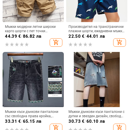
Мъжки модерни летни широки
Производител на трансгранични
карго шорти с пет точки
плажни шорти, ежедневни мъжки
закопчаване, модерна марка,
плажни шорти, 3D принтирани
44.39
€
/
86.82 лв
22.50
€
/
44.01 лв
ежедневни спортни шорти с пет
плажни шорти, мъжки плажни
add_shopping_cart
add_shopping_cart
точки закопчаване, черни
шорти
Мъжки къси дънкови панталони
Мъжки дънкови къси панталони с
със свободна права кройка,
дупки и звезден дизайн, свободен
памук‑смес деним
силует, дължина до коляното,
33.31
€
/
65.15 лв
30.73
€
/
60.10 лв
полиестер-памук смес, 75% памук
add_shopping_cart
add_shopping_cart