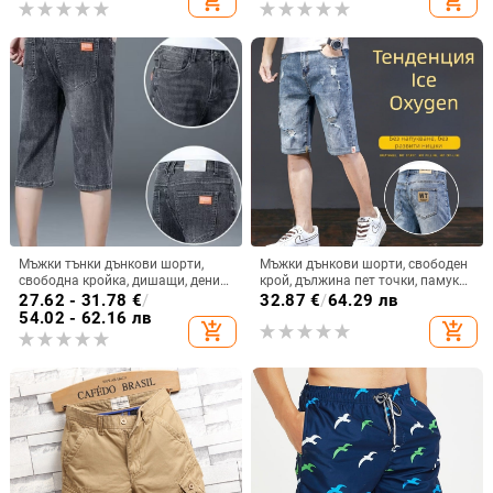
add_shopping_cart
add_shopping_cart
Мъжки тънки дънкови шорти,
Мъжки дънкови шорти, свободен
свободна кройка, дишащи, деним,
крой, дължина пет точки, памук
дължина пет четвърти, полиестер
70–80%, корейски стил
27.62 - 31.78
€
/
32.87
€
/
64.29 лв
50–70%
54.02 - 62.16 лв
add_shopping_cart
add_shopping_cart