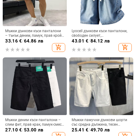
Мъжки дънкови къси панталони
Lyocell дънкови къси панталони,
– тънък деним, памук, прав крой,
свободен силует,
дължина пет точки, летни
микроеластични, лято 2025
33.16
€
/
64.86 лв
43.01
€
/
84.12 лв
ежедневни
add_shopping_cart
add_shopping_cart
Мъжки деним къси панталони –
Мъжки памучни дънкови шорти
слим фит, прав крак, памук-смес,
със средна дължина, тесен
лято
силует, прав крак, лято
27.10
€
/
53.00 лв
25.41
€
/
49.70 лв