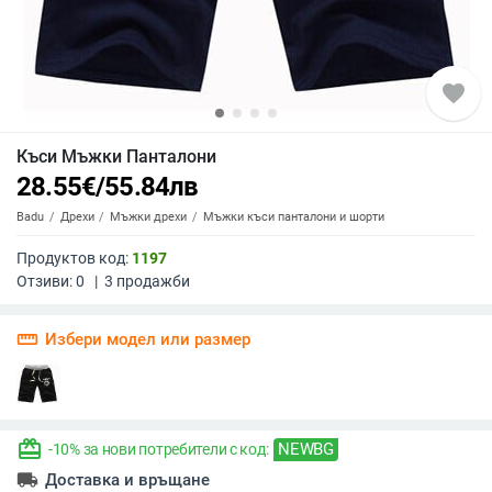
favorite
Къси Мъжки Панталони
28.55
€
/
55.84
лв
Badu
Дрехи
Мъжки дрехи
Мъжки къси панталони и шорти
Продуктов код:
1197
Отзиви:
0
|
3
продажби
straighten
Избери модел или размер
redeem
NEWBG
-10% за нови потребители с код:
local_shipping
Доставка и връщане