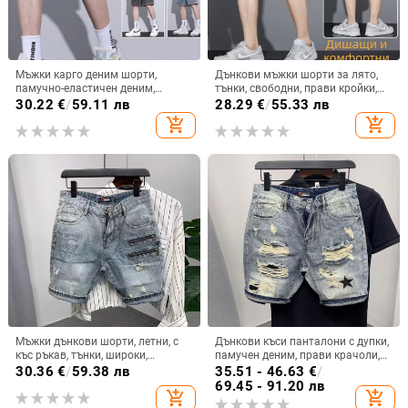
Мъжки карго деним шорти,
Дънкови мъжки шорти за лято,
памучно-еластичен деним,
тънки, свободни, прави кройки,
микроеластичност, права кройка,
петточкова дължина (Материал:
30.22
€
/
59.11 лв
28.29
€
/
55.33 лв
пет-дължина, лято
памучна смес; Тип: свободен;
add_shopping_cart
add_shopping_cart
Дължина: пет точки; Сезон: лято;
Деним: тънък)
Мъжки дънкови шорти, летни, с
Дънкови къси панталони с дупки,
къс ръкав, тънки, широки,
памучен деним, прави крачоли,
модерни, маркови, с пет точки,
средна дължина, лято 2024
30.36
€
/
59.38 лв
35.51 - 46.63
€
/
корейски стил, скъсани,
69.45 - 91.20 лв
add_shopping_cart
add_shopping_cart
еластични, 5 красиви