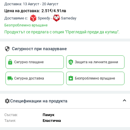
Доставка:
13 Август - 20 Август
€
Цена на доставка:
2.51
/
4.91
лв
,
Доставяме с:
Speedy
Sameday
Безпроблемно връщане
Продуктът се предлага с опция "Прегледай преди да купиш".
security
Сигурност при пазаруване
lock
policy
Сигурно плащане
Защита на личните данни
local_shipping
assignment_return
Сигурна доставка
Безпроблемно връщане
settings
Спецификации на продукта
Състав:
Памук
Талия:
Еластична