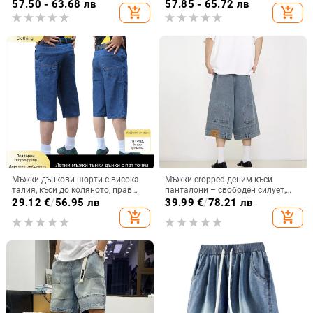
фит, микроеластичност, лято
57.50 - 63.68 лв
57.85 - 65.72 лв
add_shopping_cart
add_shopping_cart
Мъжки дънкови шорти с висока
Мъжки cropped деним къси
талия, къси до коляното, прав
панталони – свободен силует,
силует, летен стил
микроеластичност, 90%
29.12
€
/
56.95 лв
39.99
€
/
78.21 лв
полиестер
add_shopping_cart
add_shopping_cart