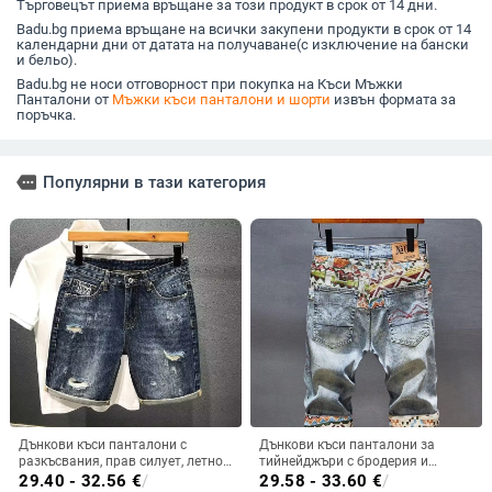
Търговецът приема връщане за този продукт в срок от 14 дни.
Badu.bg приема връщане на всички закупени продукти в срок от 14
календарни дни от датата на получаване(с изключение на бански
и бельо).
Badu.bg не носи отговорност при покупка на Къси Мъжки
Панталони от
Мъжки къси панталони и шорти
извън формата за
поръчка.
more
Популярни в тази категория
Дънкови къси панталони с
Дънкови къси панталони за
разкъсвания, прав силует, летно
тийнейджъри с бродерия и
облекло, полиестерова смес 50%
разкъсвания, корейски стил, слим
29.40 - 32.56
€
/
29.58 - 33.60
€
/