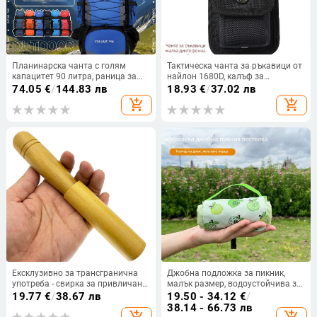
Планинарска чанта с голям
Тактическа чанта за ръкавици от
капацитет 90 литра, раница за
найлон 1680D, калъф за
открито, водоотблъскваща, за
пейджър/ръкавица, чанта за
74.05
€
/
144.83 лв
18.93
€
/
37.02 лв
туризъм, къмпинг, пътуване,
аксесоари за колан
add_shopping_cart
add_shopping_cart
съхранение, чанта за мъже
Ексклузивно за трансгранична
Джобна подложка за пикник,
употреба - свирка за привличане
малък размер, водоустойчива за
на диви свине, имитираща зов на
открито, подходяща за плаж и
19.77
€
/
38.67 лв
19.50 - 34.12
€
/
дива свиня.
къмпинг, преносима детска
38.14 - 66.73 лв
add_shopping_cart
add_shopping_cart
настилка