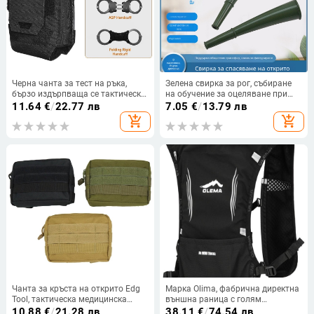
Черна чанта за тест на ръка,
Зелена свирка за рог, събиране
бързо издърпваща се тактическа
на обучение за оцеляване при
чанта за аксесоари,
спешни случаи на открито,
11.64
€
/
22.77 лв
7.05
€
/
13.79 лв
тренировъчна тактическа
пластмасов сигнал, малък рог
add_shopping_cart
add_shopping_cart
жилетка, колан, военен
вентилатор, чанта за белезници
Molle
Чанта за кръста на открито Edg
Марка Olima, фабрична директна
Tool, тактическа медицинска
външна раница с голям
чанта за първа помощ, държач
капацитет за бягане през
10.88
€
/
21.28 лв
38.11
€
/
74.54 лв