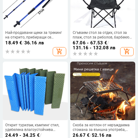
Най-продавани щеки за трекинг
Сгъваем стол за отдих, стол за
на открито, прибиращи се
плаж, стол за риболов, барбекю
туристически щеки, алуминиеви
маса и стол, открит домашен
18.49
€
/
36.16 лв
67.06 - 67.53
€
/
бастуни за ходене, бастуни за
самоуправляващ се стол за
131.16 - 132.08 лв
add_shopping_cart
add_shopping_cart
ходене, бастуни
обиколка на фабриката
Открит туризъм, къмпинг стил,
Скоба за котлон от неръждаема
удебелена влагоустойчива
стомана за външна употреба,
постелка Xpe, двойно корито за
преносима скара, скоба за
24.49 - 34.25
€
/
26.67
€
/
52.16 лв