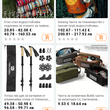
Етно стил водоустойчива
Aiwang Чанта за планинарство с
подложка за открито за тревна
окачен гръб, водоустойчива
площ, пикник и къмпинг
мъжка и дамска раница за
20.85 - 82.08
€
/
102.67 - 111.42
€
/
къмпинг, туризъм и колоездене
40.78 - 160.53 лв
200.81 - 217.92 лв
add_shopping_cart
add_shopping_cart
30L
Ултра лек щек за катерене от
Чанта за козметика Bullet, чанта
алуминиева сплав от Нюкасъл,
за аксесоари Cs, тактическа
Amazon 6061, външна ключалка,
козметична чанта за открито,
49.38 - 50.98
€
/
9.53
€
/
18.64 лв
имитация на корк, фабрично
чанта за първа помощ,
96.58 - 99.71 лв