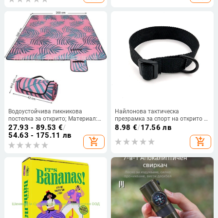
материал: Chunya spinning; плат:
акрилен плат + пяна +
водоустойчива PEVA; модел:
Briefcase; подходяща за 6 души.
Водоустойчива пикникова
Найлонова тактическа
постелка за открито; Материал:
презрамка за спорт на открито –
понже + памук с покритие +
водоустойчива, унисекс, военен
27.93 - 89.53
€
/
8.98
€
/
17.56 лв
оксфордова тъкан; Тегло: 1 кг;
стил
54.63 - 175.11 лв
add_shopping_cart
add_shopping_cart
Модел: A02; За повече хора