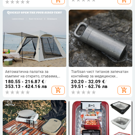
титаниева чаша
Автоматична палатка за
Tiartisan чист титанов запечатан
къмпинг на открито, сгъваема,
контейнер за медицински
преносима, пълен комплект,
принадлежности за къмпинг и
180.55 - 216.87
€
/
20.20 - 32.09
€
/
къмпинг оборудване за през
EDC
353.13 - 424.16 лв
39.51 - 62.76 лв
add_shopping_cart
add_shopping_cart
нощта, удебелена, водоустойчива
и слънцезащитна