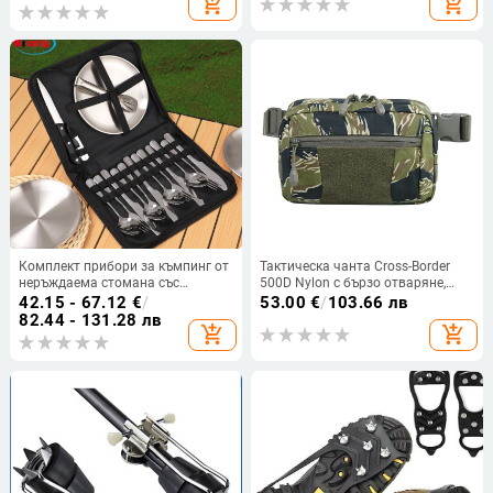
add_shopping_cart
add_shopping_cart
поколение G208, костюм
ежедневни нужди, преносима
чанта за класификация
Комплект прибори за къмпинг от
Тактическа чанта Cross-Border
неръждаема стомана със
500D Nylon с бързо отваряне,
изолация, преносим и двойно
чанта за кръста през кръста
42.15 - 67.12
€
/
53.00
€
/
103.66 лв
използване — за 3–5 души;
CCCW, тактическа чанта за
82.44 - 131.28 лв
add_shopping_cart
add_shopping_cart
ножове, вилици, лъжици, чинии,
кръста
щипки, отварачки за бутилки;
модел Ni-2220-fwtz