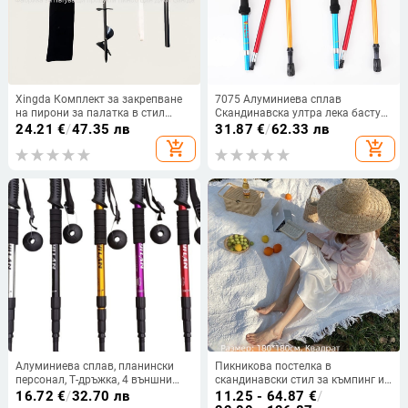
Xingda Комплект за закрепване
7075 Алуминиева сплав
на пирони за палатка в стил
Скандинавска ултра лека бастун
къмпинг, спирално свредло за
за туризъм на открито с четири
24.21
€
/
47.35 лв
31.87
€
/
62.33 лв
заземяване, заострени пирони
секции, сгъваем, амортизиращ,
add_shopping_cart
add_shopping_cart
телескопичен, за бягане по
пресечена местност,
планинарство
Алуминиева сплав, планински
Пикникова постелка в
персонал, Т-дръжка, 4 външни
скандинавски стил за къмпинг и
туристически персонала,
плаж - фон за снимки
16.72
€
/
32.70 лв
11.25 - 64.87
€
/
преносим персонал за ходене,