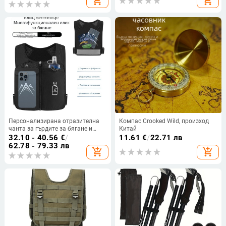
add_shopping_cart
add_shopping_cart
Персонализирана отразителна
Компас Crooked Wild, произход
чанта за гърдите за бягане и
Китай
планински спортове с джоб за
32.10 - 40.56
€
/
11.61
€
/
22.71 лв
телефон
62.78 - 79.33 лв
add_shopping_cart
add_shopping_cart