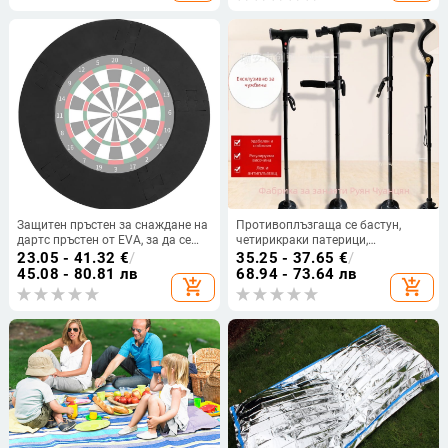
Защитен пръстен за снаждане на
Противоплъзгаща се бастун,
дартс пръстен от EVA, за да се
четирикраки патерици,
предотврати повреда на
телескопични сгъваеми леки
23.05 - 41.32
€
/
35.25 - 37.65
€
/
стенната универсална дартс
патерици от алуминиева сплав,
45.08 - 80.81 лв
68.94 - 73.64 лв
add_shopping_cart
add_shopping_cart
дъска
многофункционални патерици с
леко регулиране