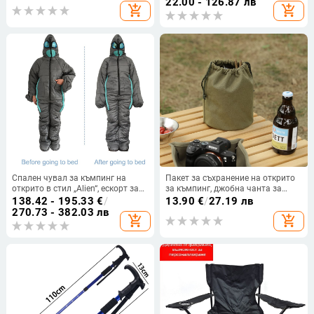
22.00 - 126.87 лв
add_shopping_cart
add_shopping_cart
патерица, производители на
персонал за планински персонал
на едро
Спален чувал за къмпинг на
Пакет за съхранение на открито
открито в стил „Alien“, ескорт за
за къмпинг, джобна чанта за
болница, защита от топлина и
пране, чанта за съхранение на
138.42 - 195.33
€
/
13.90
€
/
27.19 лв
студ, спален чувал за четене през
прибори за хранене с голям
270.73 - 382.03 лв
add_shopping_cart
add_shopping_cart
нощта и през нощта, спален
капацитет, платнена чанта с
чувал за мумия
връзки