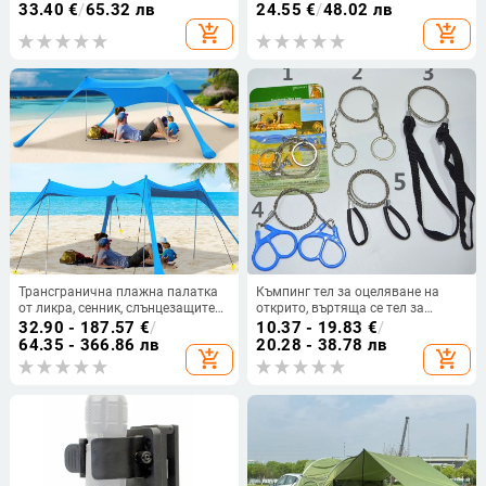
кофа за съхранение на мръсни
Molle тактическа скоба за бързо
33.40
€
/
65.32 лв
24.55
€
/
48.02 лв
дрехи, сгъваема кофа за
издърпване, многофункционална
add_shopping_cart
add_shopping_cart
съхранение на риболов на
скоба, капак
открито
Трансгранична плажна палатка
Къмпинг тел за оцеляване на
от ликра, сенник, слънцезащитен
открито, въртяща се тел за
крем, хладна външна плажна
оцеляване на 360 градуса,
32.90 - 187.57
€
/
10.37 - 19.83
€
/
палатка, къмпинг, риболовен
многофункционална верижна
64.35 - 366.86 лв
20.28 - 38.78 лв
add_shopping_cart
add_shopping_cart
сенник
трион SOS комплект тел за
оцеляване