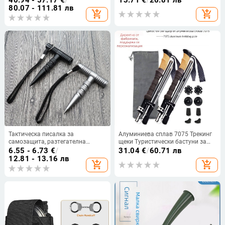
общежитие, общежитие за
верижна трион, ръчна телена
80.07 - 111.81 лв
add_shopping_cart
add_shopping_cart
възрастни, висящ стол, платнено
трионна екипировка за къмпинг
покритие против обръщане
Тактическа писалка за
Алуминиева сплав 7075 Трекинг
самозащита, разтегателна
щеки Туристически бастуни за
конструкция, алуминиева сплав,
крос-кънтри Външно заключване
6.55 - 6.73
€
/
31.04
€
/
60.71 лв
марка Risheng, инструмент за
Пътуване на открито
12.81 - 13.16 лв
add_shopping_cart
add_shopping_cart
оцеляване
Петсекционни сгъваеми трекинг
щеки Туристически бастуни