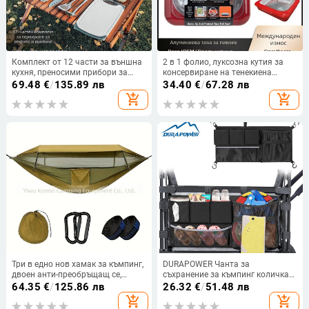
Комплект от 12 части за външна
2 в 1 фолио, луксозна кутия за
кухня, преносими прибори за
консервиране на тенекиена
хранене от неръждаема стомана,
хартия, кутия за пикник,
69.48
€
/
135.89 лв
34.40
€
/
67.28 лв
оборудване за къмпинг,
пластмасова тава за
add_shopping_cart
add_shopping_cart
самостоятелно шофиране,
консервиране на хартия
туризъм, къмпинг, пикник
Три в едно нов хамак за къмпинг,
DURAPOWER Чанта за
двоен анти-преобръщащ се,
съхранение за къмпинг количка
автоматичен, бързо завъртащ се,
— странична висяща,
64.35
€
/
125.86 лв
26.32
€
/
51.48 лв
мрежа против комари
многофункционална, преносима
add_shopping_cart
add_shopping_cart
(Марка: DURAPOWER; Модел: