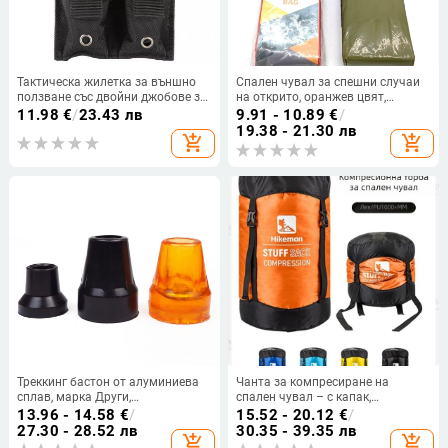
Тактическа жилетка за външно
Спален чувал за спешни случаи
ползване със двойни джобове за
на открито, оранжев цвят,
патрони (Найлон; Унисекс;
къмпинг и оцеляване, изолация
11.98
€
/
23.43 лв
9.91 - 10.89
€
/
Пролет 2023; Открити спортове;
PE алуминизиран филм,
19.38 - 21.30 лв
add_shopping_cart
add_shopping_cart
Дишаща)
мултифункционален.
Треккинг бастон от алуминиева
Чанта за компресиране на
сплав, марка Други,
спален чувал – с капак,
предназначен за възрастни, не за
полиестерна материя, лека за
13.96 - 14.58
€
/
15.52 - 20.12
€
/
деца
къмпинг (115–189 g)
27.30 - 28.52 лв
30.35 - 39.35 лв
add_shopping_cart
add_shopping_cart