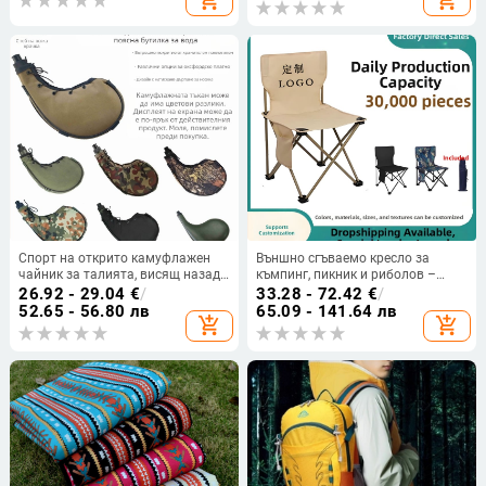
Спорт на открито камуфлажен
Външно сгъваемо кресло за
чайник за талията, висящ назад
къмпинг, пикник и риболов –
преносим пустинен чайник,
преносимо лунно кресло,
26.92 - 29.04
€
/
33.28 - 72.42
€
/
военен тренировъчен тактически
персонализируемо, с плат Oxford
52.65 - 56.80 лв
65.09 - 141.64 лв
add_shopping_cart
add_shopping_cart
тренировъчен чайник
и рамка от въглеродна стомана