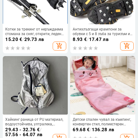
Котки за трекинг от неръждаема
Антихлъзгащи крампони за
стомана за сняг, открити, ледени
обувки с 5 и 8 зъба за туризъм и
и снежни, неплъзгащи се
катерене
15.20
€
/
29.73 лв
8.93
€
/
17.47 лв
патерици с висока якост на
add_shopping_cart
add_shopping_cart
захващане, пътуване, планинско
катерене
Хайкинг раница от PU материал,
Детски спален чувал за къмпинг,
водоустойчива, ултралека,
конвертен стил, полиестерен
презрамки с въздушна
пълнеж, полиестерна подплата и
29.43 - 32.76
€
/
69.68
€
/
136.28 лв
възглавничка, унисекс, голям
тъкан, тегло 850 g, за деца
57.56 - 64.07 лв
капацитет