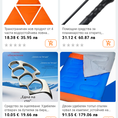
Трансграничен нов продукт от 4
Помощни средства за
части водоустойчива ловна
планинарство на открито,
щора оранжев защитен панел с
пластмасови патерици,
18.38
€
/
35.95 лв
31.12
€
/
60.87 лв
12 магнитни бутона и чанта за
неплъзгащи се, здрави, помагат
add_shopping_cart
add_shopping_cart
съхранение.
за ставане и изкачване,
екипировка за туризъм, солидна
интегрирана
Средство за оцеляване: Удебелен
Двоен удебелен топъл спален
отварач за бутилки за бира,
чувал за къмпинг, устойчив на
сплав finger tiger (код Xx015)
мръсотия, за възрастни, на
10.05
€
/
19.66 лв
91.55
€
/
179.06 лв