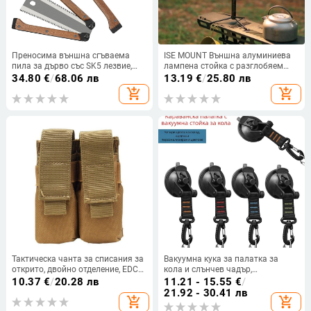
Преносима външна сгъваема
ISE MOUNT Външна алуминиева
пила за дърво със SK5 лезвие,
лампена стойка с разглобяем
двустранно режещо острие и
трипод за настолен и подов
34.80
€
/
68.06 лв
13.19
€
/
25.80 лв
дървена дръжка
монтаж
add_shopping_cart
add_shopping_cart
Тактическа чанта за списания за
Вакуумна кука за палатка за
открито, двойно отделение, EDC
кола и слънчев чадър,
инструментална чанта,
преносима, без пробиване
10.37
€
/
20.28 лв
11.21 - 15.55
€
/
полиестер
21.92 - 30.41 лв
add_shopping_cart
add_shopping_cart