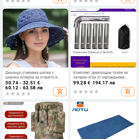
Дишаща сгъваема шапка с
Комплект димоходни тръби за
широка козирка за открито и
лагерен огън от неръждаема
плаж
стомана, 8 секции, извита глава
30.74 - 32.51
€
/
99.28
€
/
194.17 лв
– ветроустойчив, дъждоустойчив,
60.12 - 63.58 лв
add_shopping_cart
add_shopping_cart
искозащитен