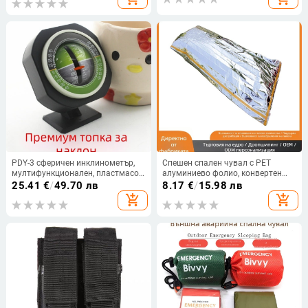
PDY-3 сферичен инклинометър,
Спешен спален чувал с PET
мултифункционален, пластмасов
алуминиево фолио, конвертен
корпус
дизайн, за възрастни, тегло 80,
25.41
€
/
49.70 лв
8.17
€
/
15.98 лв
лиценз за частен етикет
add_shopping_cart
add_shopping_cart