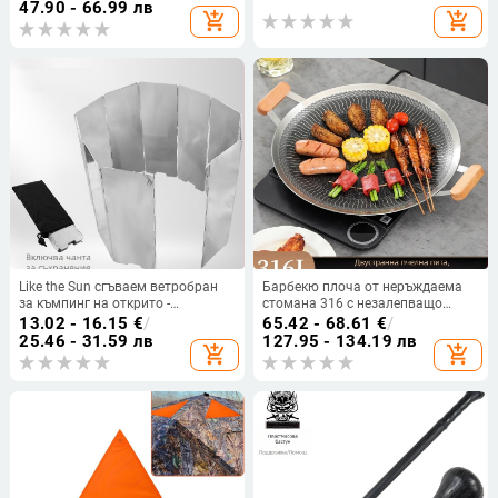
яйца, постелка за пикник, гнездо
решетка на грил, скоба за плоча
47.90 - 66.99 лв
add_shopping_cart
add_shopping_cart
за яйца, сгъваема постелка за
за грил, малка чанта за грил
къмпинг 190*57
Like the Sun сгъваем ветробран
Барбекю плоча от неръждаема
за къмпинг на открито -
стомана 316 с незалепващо
алуминиеви сплавни панели,
покритие, външна къмпинг печка,
13.02 - 16.15
€
/
65.42 - 68.61
€
/
комплекти 8/10/12 части, с
електрическа керамична
25.46 - 31.59 лв
127.95 - 134.19 лв
add_shopping_cart
add_shopping_cart
заключващ механизъм, торба от
индукционна печка, специален
Oxford плат
тиган за грил, преносимо
барбекю