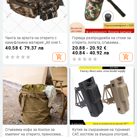
Чанта за кръста на открито с
Гореща разпродажба на стоки за
камуфлажна материя „All over the
открито, лопата, сгъваема
sky“, дишаща спортна чанта,
лопата, малка с компас,
40.58
€
/
79.37 лв
20.88 - 20.92
€
/
чанта за планинарство,
сгъваема лопата за къмпинг,
40.84 - 40.92 лв
add_shopping_cart
add_shopping_cart
фланелена чанта за кръста,
преносима сгъваема лопата за
чанта за аксесоари за къмпинг,
риболов
трансгранична чанта
Сгъваема кофа за боклук за
Кутия за съхранение на турникет
къмпинг на открито, преносима
CAT, костюм за външна употреба,