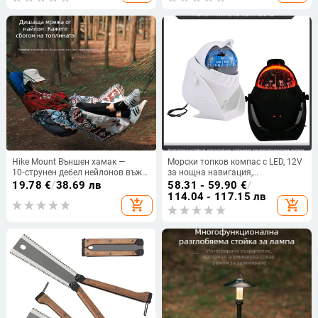
D08114; Произход: Zhejiang
Shaoxing; Категория: Чанта за
съхранение; Експорт през
граница: Да)
Hike Mount Външен хамак —
Морски топков компас с LED, 12V
10‑струнен дебел нейлонов въже,
за нощна навигация,
хамак с мрежеста повърхност,
високопрецизен морски прибор
19.78
€
/
38.69 лв
58.31 - 59.90
€
/
преносим люлеещ се стол, товар
114.04 - 117.15 лв
add_shopping_cart
add_shopping_cart
до 100 кг