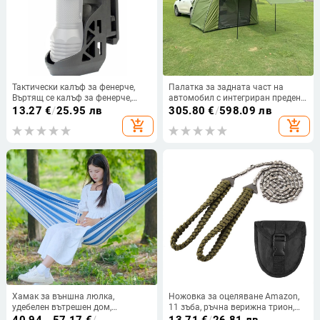
Тактически калъф за фенерче,
Палатка за задната част на
Въртящ се калъф за фенерче,
автомобил с интегриран преден
Калъф за фенерче, Калъф за
салон и задна палатка,
13.27
€
/
25.95 лв
305.80
€
/
598.09 лв
спрей, Калъф за фенерче със
разширение с мрежест навес,
add_shopping_cart
add_shopping_cart
силна светлина, Калъф за
размери 3 × 1,5 × 2,1 м
телескопична дръжка, Калъф за
люлееща се дръжка
Хамак за външна люлка,
Ножовка за оцеляване Amazon,
удебелен вътрешен дом,
11 зъба, ръчна верижна трион,
единичен двоен студентски
чадър, дръжка с въже, джобна
40.94 - 57.17
€
/
13.71
€
/
26.81 лв