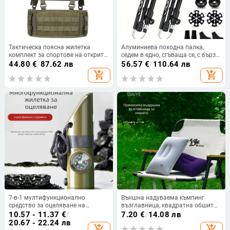
Тактическа поясна жилетка
Алуминиева походна палка,
комплект за спортове на открито
седем в едно, сгъваща се, с бърз
– дишаща 600D Oxford плат,
заключващ механизъм
44.80
€
/
87.62 лв
56.57
€
/
110.64 лв
унисекс, с разширяване, военен
add_shopping_cart
add_shopping_cart
стил камуфлаж
7-в-1 мултифункционално
Външна надуваема къмпинг
средство за оцеляване на
възглавница, квадратна обшита
открито: свирка, компас, лупа,
с флок, за дрямка, сгъваема и
10.57 - 11.37
€
/
7.20
€
/
14.08 лв
фенерче, термометър
преносима
20.67 - 22.24 лв
add_shopping_cart
add_shopping_cart