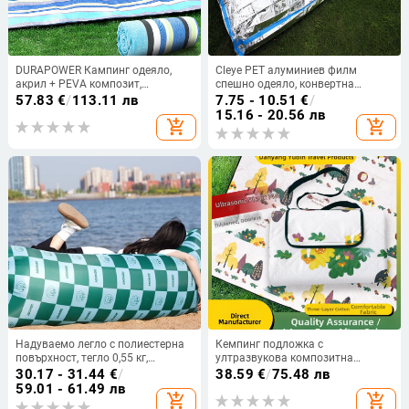
DURAPOWER Кампинг одеяло,
Cleye PET алуминиев филм
акрил + PEVA композит,
спешно одеяло, конвертна
водоустойчива PEVA, 1,3 кг, за 1–
конструкция, за възрастни, тегло
57.83
€
/
113.11 лв
7.75 - 10.51
€
/
6 човека, преносима външна
80 g
15.16 - 20.56 лв
add_shopping_cart
add_shopping_cart
постелка
Надуваемо легло с полиестерна
Кемпинг подложка с
повърхност, тегло 0,55 кг,
ултразвукова композитна
товароподемност до 200 кг
технология, изключително
30.17 - 31.44
€
/
38.59
€
/
75.48 лв
дебела, водоустойчива и
59.01 - 61.49 лв
add_shopping_cart
add_shopping_cart
термоизолационна; тегло 850 g;