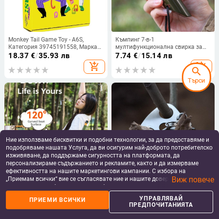
Monkey Tail Game Toy - A6S,
Къмпинг 7-в-1
Категория 39745191558, Марка
мултифункционална свирка за
Other
оцеляване с LED светлина,
18.37
€
/
35.93 лв
7.74
€
/
15.14 лв
термометър и компас
add_shopping_cart
add_shopping_cart
search
Търси
Ние използваме бисквитки и подобни технологии, за да предоставяме и
подобряваме нашата Услуга, да ви осигурим най-доброто потребителско
изживяване, да поддържаме сигурността на платформата, да
персонализираме съдържанието и рекламите, както и да измерваме
ефективността на нашите маркетингови кампании. С избора на
Виж повече
„Приемам всички“ вие се съгласявате ние и нашите доверени партньори
Сгъваеми стол и табуретка за
Портативна триножна закачалка
да съхраняваме бисквитки и подобни технологии на вашето устройство
къмпинг, стил Кърмит;
за тигани от неръждаема
за рекламни и аналитични цели. Можете по всяко време да управлявате
Материали: Oxford плат и
стомана за къмпинг и барбекю –
114.85 - 127.21
€
/
44.62
€
/
87.27 лв
УПРАВЛЯВАЙ
ПРИЕМИ ВСИЧКИ
home
apps
shopping_basket
person
своите предпочитания, като натиснете „Управлявай предпочитанията“.
ПРЕДПОЧИТАНИЯТА
карбонова стомана; Сгъваем: Да;
разделен дизайн | Марка Cypress
224.63 - 248.80 лв
За повече информация, моля, вижте нашата
Политика за защита на
add_shopping_cart
add_shopping_cart
Персонализация: Да
Horse
Начало
Категории
Кошница
Профил
данните
.