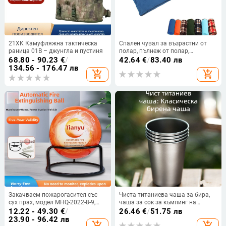
21XK Камуфляжна тактическа
Спален чувал за възрастни от
раница 01B – джунгла и пустиня
полар, пълнеж от полар,
подплата от полар, поларена
68.80 - 90.23
€
/
42.64
€
/
83.40 лв
тъкан, конвертен дизайн, тегло
134.56 - 176.47 лв
add_shopping_cart
add_shopping_cart
532 г
Закачваем пожарогасител със
Чиста титаниева чаша за бира,
сух прах, модел MHQ-2022-8-9,
чаша за сок за къмпинг на
тегло 0,5 кг, подходящ за дом,
открито, еднослойна удобна
12.22 - 49.30
€
/
26.46
€
/
51.75 лв
офис, супермаркет, склад и мазе
чаша, титаниева сплав, чаша за
23.90 - 96.42 лв
add_shopping_cart
add_shopping_cart
студена напитка, против падане,