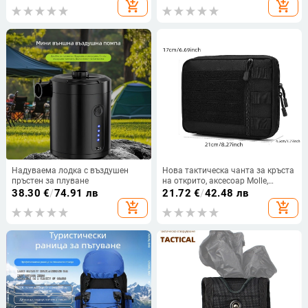
открито, преносим, за
add_shopping_cart
add_shopping_cart
трансгранично ползване
Надуваема лодка с въздушен
Нова тактическа чанта за кръста
пръстен за плуване
на открито, аксесоар Molle,
функционална висяща чанта,
38.30
€
/
74.91 лв
21.72
€
/
42.48 лв
тактическа чанта за кръста,
add_shopping_cart
add_shopping_cart
лазерна медицинска чанта