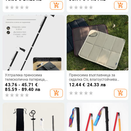
за мобилен телефон, защитен
пресечена местност, маратонска
add_shopping_cart
add_shopping_cart
калъф, ловна чанта
5L многофункционална раница
Ултралека преносима
Преносима възглавница за
телескопична патерица,
седалка Cls, влагоустойчива
противоплъзгаща медицинска
подложка, за къмпинг и туризъм,
43.76 - 45.71
€
/
12.44
€
/
24.33 лв
патерица, регулируема, с двойно
водоустойчива удебелена гъбена
85.59 - 89.40 лв
add_shopping_cart
add_shopping_cart
предназначение, планински
постелка за под, постелка за
бастун за възрастни хора
риболов