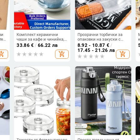
ви
Комплект керамични
Прозрачни торбички за
тен
чаши за кафе и чинийка,
опаковки на закуски с
глазурирана повърхност,
термо-запечатване: 100
33.86
€
/
66.22 лв
8.92 - 10.87
€
/
ретро стил, лек луксозен
прозрачни вътрешни
17.45 - 21.26 лв
hopping_cart
add_shopping_cart
add_shopping_cart
дизайн
тави; 50 матирани
торбички за запечатване;
50 прозрачни торбички за
запечатване
Тежести от ферментирало
Проста термо чаша от