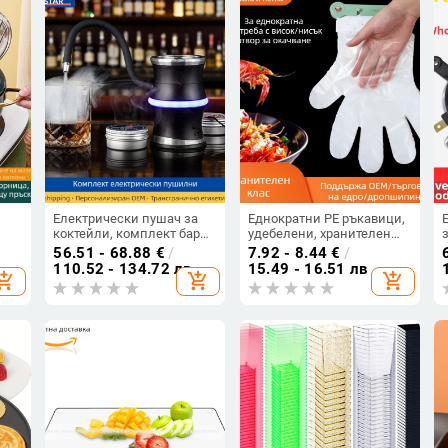
Електрически пушач за
Еднократни PE ръкавици,
коктейли, комплект бар
удебелени, хранителен
и
инструменти,
клас, за кухня и
56.51 - 68.88
€
/
7.92 - 8.44
€
/
димогенератор за уиски,
заведения, стенно
110.52 - 134.72 лв
15.49 - 16.51 лв
hopping_cart
add_shopping_cart
add_shopping_cart
ъд
димогенератор за
окачване, издръжливи
плодове и стейк, дим за
пластмасови ръкавици
коктейли