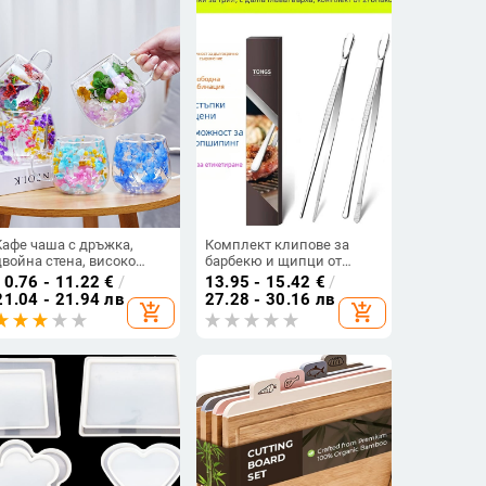
Кафе чаша с дръжка,
Комплект клипове за
двойна стена, високо
барбекю и щипци от
боросиликатно стъкло,
неръждаема стомана —
10.76 - 11.22
€
/
13.95 - 15.42
€
/
топлоустойчива
430 неръждаема стомана,
21.04 - 21.94 лв
27.28 - 30.16 лв
add_shopping_cart
add_shopping_cart
антихлъзгащи,
термоустойчиви,
устойчиви на ръжда