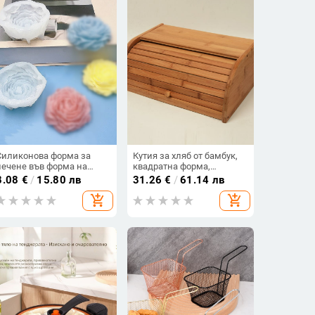
Силиконова форма за
Кутия за хляб от бамбук,
печене във форма на
квадратна форма,
пионово цвете за печене
капацитет 301–500 мл, 1
8.08
€
/
15.80 лв
31.26
€
/
61.14 лв
и изработка на свещи
слой.
add_shopping_cart
add_shopping_cart