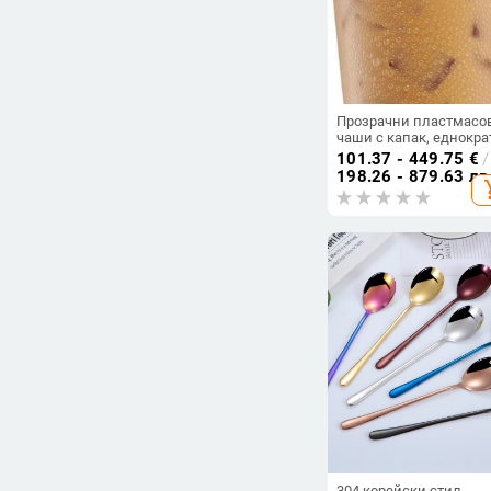
Прозрачни пластмасо
чаши с капак, еднокра
PET комплект чаши за
101.37 - 449.75
€
/
млечен чай, студени
198.26 - 879.63 лв
add_s
напитки и йогурт
304 корейски стил