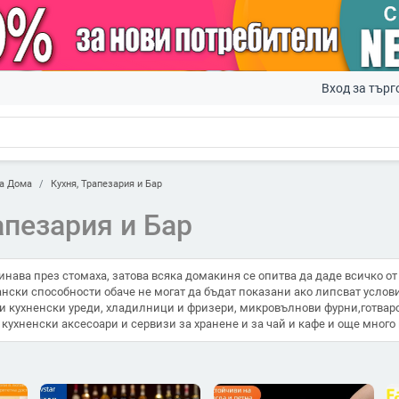
Вход за търг
а Дома
Кухня, Трапезария и Бар
апезария и Бар
нава през стомаха, затова всяка домакиня се опитва да даде всичко от 
нски способности обаче не могат да бъдат показани ако липсват условия
 кухненски уреди, хладилници и фризери, микровълнови фурни,готварск
 кухненски аксесоари и сервизи за хранене и за чай и кафе и още мног