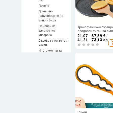
Бар
Печене
Домашно
производство на
вино и бира
Прибори за
Трансграничен горещо
еднократна
продаван тиган за омл
с четири дупки,
употреба
21.07 - 37.39
€
/
незалепващ тиган Mai
41.21 - 73.13 лв
Съдове за готвене и
add_s
Stone, домакински тиг
части
за закуска, тиган за
бургер, тиган за кнедл
Инструменти за
яйца, мини тиган за
паста
пържене
Инструменти за
десерти
Инструменти за
сирена
Термоси
Кухненски прибори
Кухненски съдове
Кухненски уреди
Кухненски
аксесоари
Ръчен