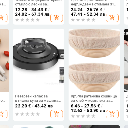
ма
стъкло с лесни за
неръждаема стомана 316
захващане дръжки за
с голям капацитет, висока
12.28 - 34.43
€
/
24.24 - 26.76
€
/
Amazon Cross-Border
цветна стойност, за мъже
24.02 - 67.34 лв
47.41 - 52.34 лв
hopping_cart
add_shopping_cart
add_shopping_cart
ма,
Ecommerce са подходящи
и жени, преносима чаша
за съхранение на храна в
за спорт на открито с
буркани Mason с широко
въжена чаша за вода
гърло
Резервен капак за
Кръгла ратанова кошница
 от
външна купа за машина
за хлеб — комплект за
за сладолед Ninja,
печене, марка bake, не е
22.20
€
/
43.42 лв
6.46 - 27.56
€
/
подходящ за NC500/NC501
внос, модерен и
12.63 - 53.90 лв
hopping_cart
add_shopping_cart
add_shopping_cart
минималистичен стил