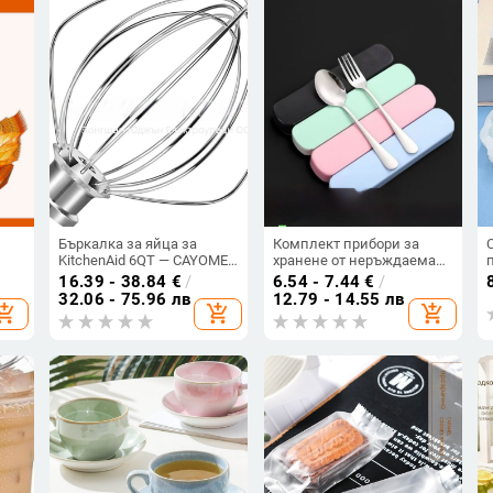
Бъркалка за яйца за
Комплект прибори за
KitchenAid 6QT — CAYOMEN
хранене от неръждаема
а,
6QT egg net, аксесоар за
стомана: вилица и
16.39 - 38.84
€
/
6.54 - 7.44
€
/
на
разбиване на крем
лъжица, 410 стомана,
32.06 - 75.96 лв
12.79 - 14.55 лв
hopping_cart
add_shopping_cart
add_shopping_cart
огледално полирани,
 за
преносим, 2 части,
цветове: розово, синьо и
зелено