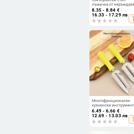
лъжичка от неръждае
стомана с титаново
8.35 - 8.84
€
/
позлатяване и дълга
16.33 - 17.29 лв
add_s
дръжка – посуда за до
ресторанти и хотели
Многофункционален
кухненски инструмент
неръждаема стомана:
6.49 - 6.66
€
/
обелвач за плодове и
12.69 - 13.03 лв
add_s
зеленчуци, нож за
захарна тръстика,
инструмент за рибни
люспи и отварачка за