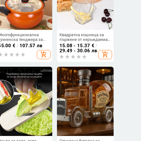
Многофункционална
Квадратна кошница за
кухненска тенджера за
пържене от неръждаема
супа с голям капацитет,
стомана с мрежеста
55.00
€
/
107.57 лв
15.08 - 15.37
€
/
подаръчна, незалепваща,
цедка — защита срещу
29.49 - 30.06 лв
add_shopping_cart
add_shopping_cart
голяма, с тиква, тенджера
изгаряне, за пържени
с дебел микро тенджера
картофи, пържено пиле и
под налягане
закуски
Ренде за зеле, зеле,
Стъклена бутилка за