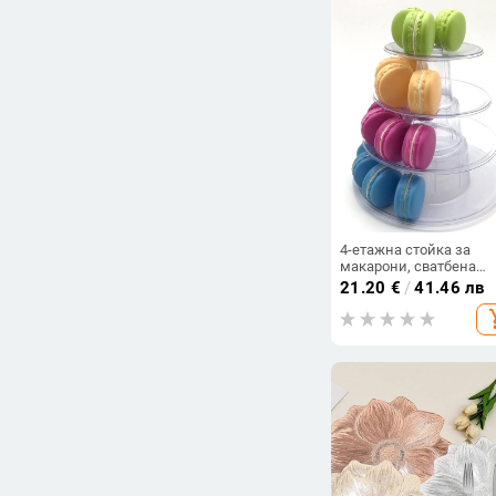
бутилки
4-етажна стойка за
макарони, сватбена
стойка за торта, дисп
21.20
€
/
41.46 лв
за десерти
add_s