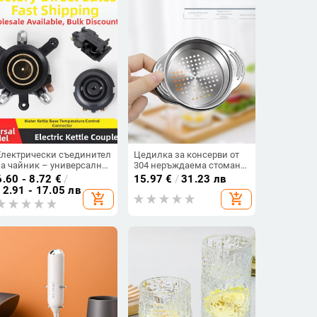
Електрически съединител
Цедилка за консерви от
за чайник – универсална
304 неръждаема стомана
горна и долна основа,
с ушички и филтър за
6.60 - 8.72
€
/
15.97
€
/
31.23 лв
двутемпературен
остатъци – модерен
12.91 - 17.05 лв
add_shopping_cart
add_shopping_cart
контролен
минималистичен дизайн
превключвател, аксесоар
за нагряване