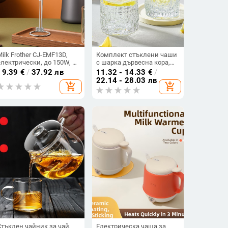
Milk Frother CJ-EMF13D,
Комплект стъклени чаши
електрически, до 150W, до
с шарка дървесна кора,
36V, 3+ скорости, функция
голям капацитет,
19.39
€
/
37.92 лв
11.32 - 14.33
€
/
разбъркване, за домашна
удебелени чаши за
22.14 - 28.03 лв
add_shopping_cart
add_shopping_cart
употреба
напитки у дома
Стъклен чайник за чай,
Електрическа чаша за