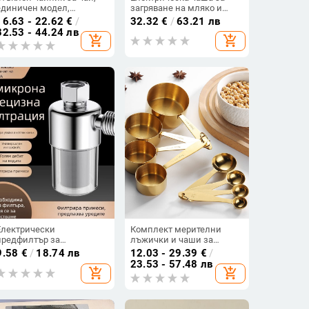
единичен модел,
загряване на мляко и
устойчив на високи
вода, едноместна офис
16.63 - 22.62
€
/
32.32
€
/
63.21 лв
температури, удебелен
чаша за отопление,
32.53 - 44.24 лв
add_shopping_cart
add_shopping_cart
дизайн, комплект за
неръждаема вътрешна
разделяне на чай и вода,
част
за домашна употреба
Електрически
Комплект мерителни
предфилтър за
лъжички и чаши за
водогрейник за домашно
печене, 8‑частен, 430
9.58
€
/
18.74 лв
12.03 - 29.39
€
/
ползване, стенен монтаж,
неръждаема стомана, с
23.53 - 57.48 лв
add_shopping_cart
add_shopping_cart
филтър за вода против
измервателна скала
котлен камък