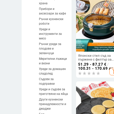
храна
Прибори и
аксесоари за кафе
Ръчни кухненски
роботи
Уреди и
инструменти за
месо
Ръчни уреди за
плодове и
зеленчуци
Японски стил съд за
Мерителни лъжици
пържене с филтър за
масло, сукияки котел 
и везни
51.29 - 87.27
€
/
супова тенджера,
100.31 - 170.69 лв
Уреди за домашен
add_s
многофункционален с
сладолед
за дома и за бизнес
употреба
Съдове за
подправки
Уреди и съдове за
приготвяне на яйца
Други кухненски
принадлежности и
джаджи