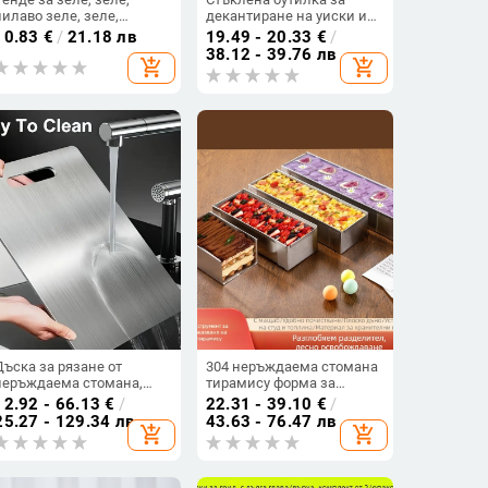
лилаво зеле, зеле,
декантиране на уиски и
зеленчукова салата,
водка, празна, 301–400
10.83
€
/
21.18 лв
19.49 - 20.33
€
/
скрийнсейвър, шредер,
мл, модерен дизайн
38.12 - 39.76 лв
add_shopping_cart
add_shopping_cart
артефакт, кухненски резач
Дъска за рязане от
304 неръждаема стомана
неръждаема стомана,
тирамису форма за
двустранна,
печене, правоъгълна
12.92 - 66.13
€
/
22.31 - 39.10
€
/
антибактериална,
форма за торти, в 4
25.27 - 129.34 лв
43.63 - 76.47 лв
add_shopping_cart
add_shopping_cart
устойчива на плесени,
размера
удебелена конструкция,
за кухня