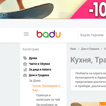
menu
Badu
Дом и Градина
З
Категории
Кухня, Тр
local_offer
Дрехи
business_center
Чанти и Обувки
child_friendly
За деца и бебета
Любовта на хората ми
weekend
Дом и Градина
Кулинарните и барма
За Дома
предлагаме различни
и прибори, различни
Кухня, Трапезария и
Бар
Прибори и
аксесоари за Чай
Органайзери за