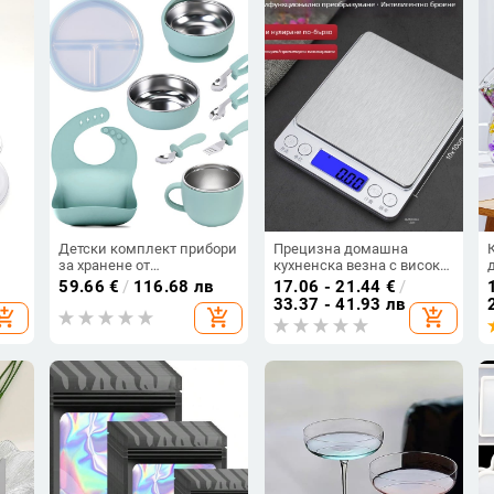
Детски комплект прибори
Прецизна домашна
за хранене от
кухненска везна с висока
лей
неръждаема стомана:
точност, компактна за
59.66
€
/
116.68 лв
17.06 - 21.44
€
/
чиния, купа и чашка;
готвене и печене
33.37 - 41.93 лв
hopping_cart
add_shopping_cart
add_shopping_cart
силиконов бебешки
лигавник; вилица и
лъжица