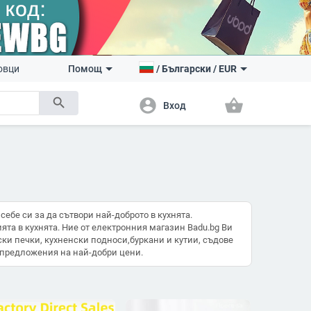
овци
Помощ
/
Български
/
EUR
search
account_circle
shopping_basket
Вход
себе си за да сътвори най-доброто в кухнята.
та в кухнята. Ние от електронния магазин Badu.bg Ви
и печки, кухненски подноси,буркани и кутии, съдове
о предложения на най-добри цени.