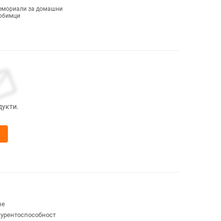
емориали за домашни
юбимци
дукти.
не
курентоспособност