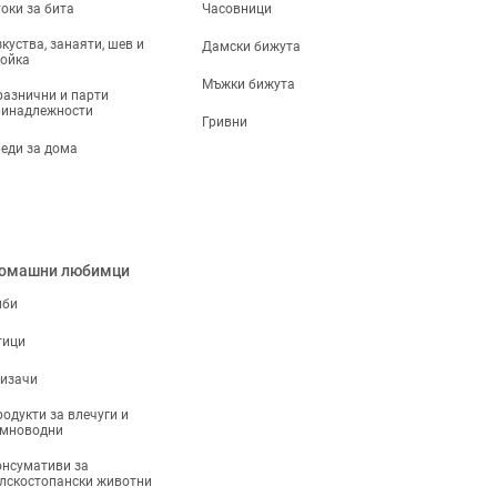
оки за бита
Часовници
куства, занаяти, шев и
Дамски бижута
ойка
Мъжки бижута
азнични и парти
ринадлежности
Гривни
еди за дома
омашни любимци
иби
тици
ризачи
одукти за влечуги и
емноводни
нсумативи за
лскостопански животни