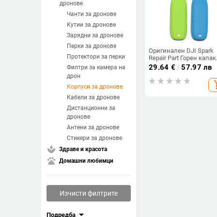
дронове
Чанти за дронове
Кутии за дронове
Зарядни за дронове
Перки за дронове
Оригинален DJI Spark
Протектори за перки
Repair Part Горен капак
Корпус Резервна горна
29.64
€
/
57.97 лв
Филтри за камера на
рамка за ремонт на
дрон
дронове Spark Зелен/
add_s
Жълт/Червен/Бял/Син
Корпуси за дронове
Кабели за дронове
Дистанционни за
дронове
Антени за дронове
Стикери за дронове
spa
Здраве и красота
pets
Домашни любимци
Изчисти филтрите
arrow_drop_down
Подредба