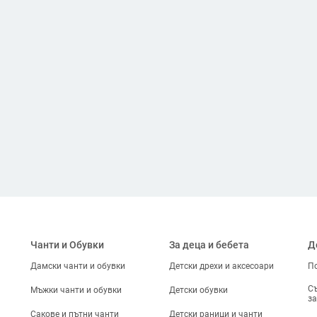
Чанти и Обувки
За деца и бебета
Д
Дамски чанти и обувки
Детски дрехи и аксесоари
По
Съ
Мъжки чанти и обувки
Детски обувки
за
Сакове и пътни чанти
Детски раници и чанти