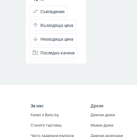
compare_arrows
Съвпадение
arrow_upward
Възходяща цена
arrow_downward
Низходяща цена
drive_folder_upload
Последно качени
visibility
Преглеждания
star_half
Рейтинг
arrow_drop_down
Намалени продукти
За нас
Дрехи
Намалени продукти
Какво е Badu.bg
Дамски дрехи
Всички продукти
Станете търговец
Мъжки дрехи
Цена
Често задавани въпроси
Дамски аксесоари