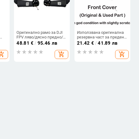
Оригинално рамо за DJI
Използвана оригинална
FPV ляво/дясно предно/
резервна част за преден
задно рамо с LED кабел
капак за дрон DJI Mavic 2
48.81
€
/
95.46 лв
21.42
€
/
41.89 лв
(използвано, но в добро
Pro/Zoom
състояние)
hopping_cart
add_shopping_cart
add_shopping_cart