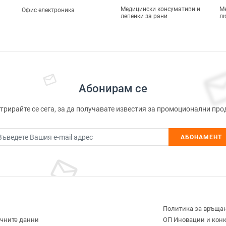
Медицински консумативи и
М
Офис електроника
лепенки за рани
л
Абонирам се
трирайте се сега, за да получавате известия за промоционални про
АБОНАМЕНТ
Политика за връща
ичните данни
ОП Иновации и кон