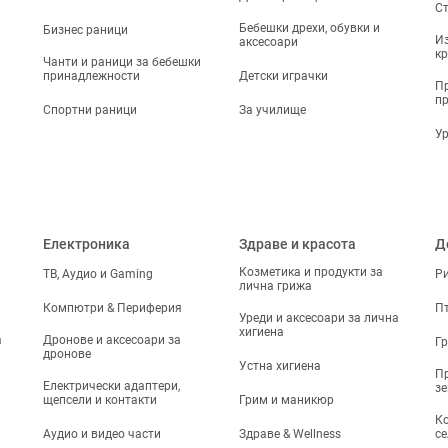
Ст
Бебешки дрехи, обувки и
Бизнес раници
Из
аксесоари
кр
Чанти и раници за бебешки
принадлежности
Детски играчки
Пр
п
Спортни раници
За училище
Ур
Електроника
Здраве и красота
Д
Козметика и продукти за
ТВ, Аудио и Gaming
Р
лична грижа
Компютри & Периферия
П
Уреди и аксесоари за лична
хигиена
а
Дронове и аксесоари за
Г
дронове
Устна хигиена
Пр
Електрически адаптери,
з
щепсели и контакти
Грим и маникюр
Ко
Аудио и видео части
Здраве & Wellness
се