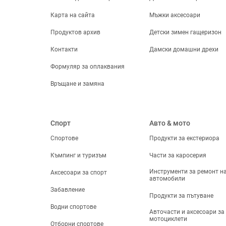
-
Карта на сайта
Мъжки аксесоари
Продуктов архив
Детски зимен гащеризон
Изчисти филтрите
Контакти
Дамски домашни дрехи
Формуляр за оплаквания
Връщане и замяна
Спорт
Авто & мото
Спортове
Продукти за екстериора
Къмпинг и туризъм
Части за каросерия
Инструменти за ремонт н
Аксесоари за спорт
автомобили
Забавление
Продукти за пътуване
Водни спортове
Авточасти и аксесоари за
мотоциклети
Отборни спортове