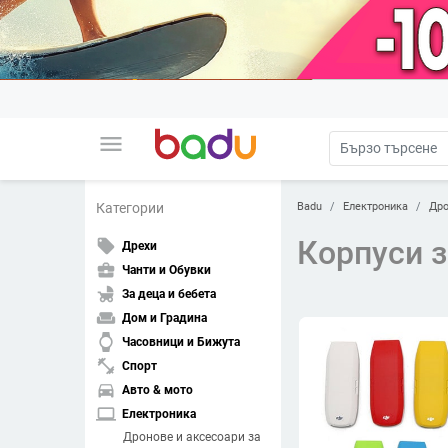
menu
Badu
Електроника
Дро
Категории
Корпуси з
local_offer
Дрехи
business_center
Чанти и Обувки
child_friendly
За деца и бебета
weekend
Дом и Градина
watch
Часовници и Бижута
fitness_center
Спорт
directions_car
Авто & мото
laptop
Електроника
Дронове и аксесоари за