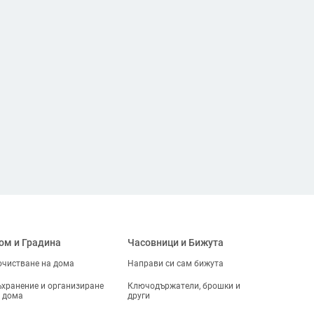
ом и Градина
Часовници и Бижута
чистване на дома
Направи си сам бижута
хранение и организиране
Ключодържатели, брошки и
 дома
други