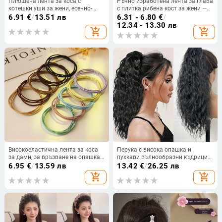
Плюшена лента за коса с
Ръчно изработена лента за глава
котешки уши за жени, есенно-
с плитка рибена кост за жени —
зимна нова версия, за измиване
стилен аксесоар за коса
6.91
€
/
13.51 лв
6.31 - 6.80
€
/
на лице и грим, анимационен
12.34 - 13.30 лв
add_shopping_cart
add_shopping_cart
аксесоар за коса
Високоеластична лента за коса
Перука с висока опашка и
за дами, за връзване на опашка,
пухкави вълнообразни къдрици
стилна и устойчива четири в
(модел W1989 · термоустойчиви
6.95
€
/
13.59 лв
13.42
€
/
26.25 лв
едно
влакна · може да се боядисва ·
add_shopping_cart
add_shopping_cart
марка Sri)