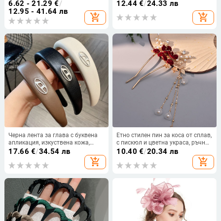
Великденска лента за глава с
Европейски и Американски стил,
6.62 - 21.29
€
/
12.44
€
/
24.33 лв
животни, деца, анимационни
за дами • Материал на косата:
12.95 - 41.64 лв
add_shopping_cart
add_shopping_cart
сладки плюшени топки
термоустойчива нишка •
Технология на обработка:
механизъм • Не може да се
боядисва
Черна лента за глава с буквена
Етно стилен пин за коса от сплав,
апликация, изкуствена кожа,
с пискюл и цветна украса, ръчна
ретро френски стил
изработка, сватбен аксесоар |
17.66
€
/
34.54 лв
10.40
€
/
20.34 лв
Пролет 2024
add_shopping_cart
add_shopping_cart