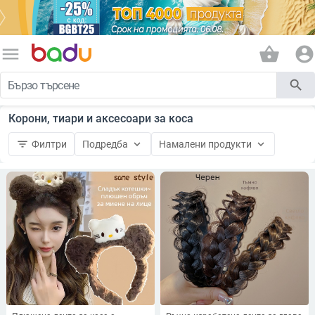
menu
shopping_basket
account_circle
search
Корони, тиари и аксесоари за коса
filter_list
keyboard_arrow_down
keyboard_arrow_down
Филтри
Подредба
Намалени продукти