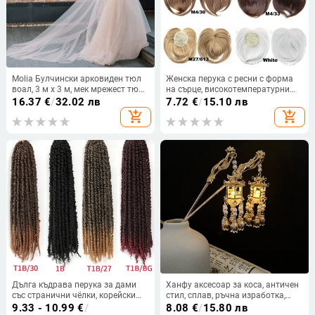
Molia Булчински арковиден тюл
Женска перука с ресни с форма
воал, 3 м x 3 м, мек мрежест тюл,
на сърце, високотемпературни
без отражение
влакна, модел DX001
16.37
€
/
32.02 лв
7.72
€
/
15.10 лв
add_shopping_cart
add_shopping_cart
Дълга къдрава перука за дами
Ханфу аксесоар за коса, античен
със странични чёлки, корейски
стил, сплав, ръчна изработка,
стил, японски копринени нишки,
персонализирано
9.33 - 10.99
€
/
8.08
€
/
15.80 лв