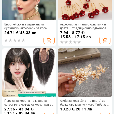
Европейски и американски
Аксесоар за глава с кристали и
булчински аксесоари за коса,
цветя — традиционно вдъхновен
аксесоари за сватбена рокля,
стил, подходящ за сватба,
24.71
€
/
48.33 лв
7.94 - 8.77
€
/
ръчно изработена лента за глава
персонализация налична
15.53 - 17.15 лв
add_shopping_cart
add_shopping_cart
с кристали, златно шампанско,
сватбено парти, бижута Dz012
Перука за корона на главата,
Фиба за коса „Златно цвете“ за
естествена човешка коса, права,
булка със златно листо Фиба за
може да се боядиса, механизъм
коса „Булката с перла“ Сватбени
27.36 - 43.94
€
/
10.28
€
/
20.11 лв
шапки Аксесоари за коса за
53.51 - 85.94 лв