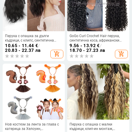
Перука с опашка за дълги
GoGo Curl Crochet Hair перука,
къдрици, с клипс, синтетична
синтетична коса, африкански
коса, устойчива на високи
плитки
10.65 - 11.44
€
/
9.56 - 13.92
€
/
температури, висока опашка,
20.83 - 22.37 лв
18.70 - 27.23 лв
add_shopping_cart
add_shopping_cart
модел dz01
Нов костюм за лента за глава с
Перука с опашка с малки
катерица за Хелоуин,
къдрици, клип-ин монтаж,