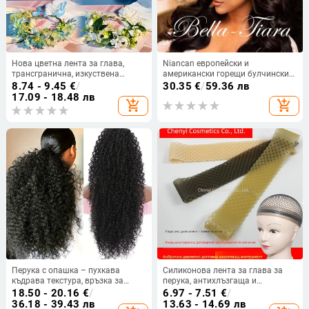
Нова цветна лента за глава,
Niancan европейски и
трансгранична, изкуствена
американски горещи булчински
цветна булчинска прическа,
аксесоари за коса, нови луксозни
8.74 - 9.45
€
/
30.35
€
/
59.36 лв
горска принцеса, фото цветна
ръчно изработени кристални
17.09 - 18.48 лв
add_shopping_cart
add_shopping_cart
корона, аксесоари за пътуване и
ленти за коса, рокля, лента за
ваканция
коса, сватбени аксесоари за коса
Перука с опашка – пухкава
Силиконова лента за глава за
къдрава текстура, връзка за
перука, антихлъзгаща и
стягане, термоустойчива коса,
предотвратяваща падане на
18.50 - 20.16
€
/
6.97 - 7.51
€
/
модел SW309-1B, Xuchang Youju
косата, модел XX-032, марка
36.18 - 39.43 лв
13.63 - 14.69 лв