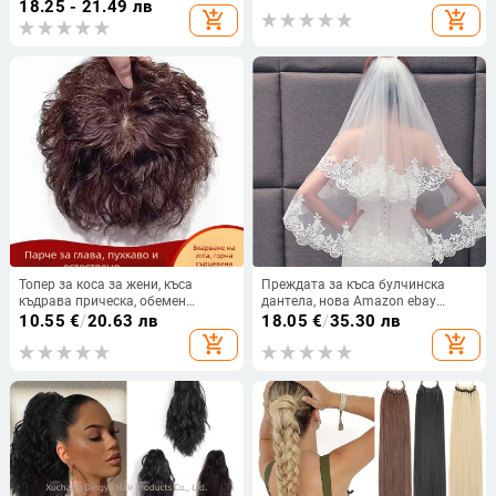
механично обработване, Qi чёлки
18.25 - 21.49 лв
add_shopping_cart
add_shopping_cart
Топер за коса за жени, къса
Преждата за къса булчинска
къдрава прическа, обемен
дантела, нова Amazon ebay
елемент, влакна устойчиви на
външна търговия на едро от
10.55
€
/
20.63 лв
18.05
€
/
35.30 лв
високи температури, механизъм
фабрика, директни продажби
add_shopping_cart
add_shopping_cart
за закрепване