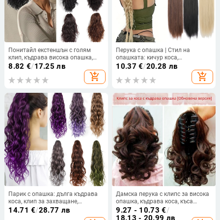
Понитайл екстеншън с голям
Перука с опашка | Стил на
клип, къдрава висока опашка,
опашката: кичур коса,
термоустойчиво синтетично
Високотемпературно влакно,
8.82
€
/
17.25 лв
10.37
€
/
20.28 лв
влакно; може да се боядисва и
Механизъм на обработка, Модел
add_shopping_cart
add_shopping_cart
да се къдри.
9405
Парик с опашка: дълга къдрава
Дамска перука с клипс за висока
коса, клип за захващане,
опашка, къдрава коса, къса
термоустойчива синтетична
дължина, модерен стил
14.71
€
/
28.77 лв
9.27 - 10.73
€
/
нишка, може да се къдри и
18.13 - 20.99 лв