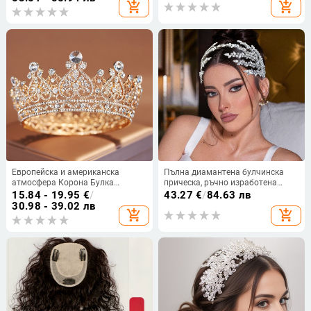
add_shopping_cart
add_shopping_cart
булка Шапки Ексклузивни за
трансгранична употреба
Европейска и американска
Пълна диамантена булчинска
атмосфера Корона Булка
прическа, ръчно изработена
Прическа Жена
диамантена лента за коса, лента
15.84 - 19.95
€
/
43.27
€
/
84.63 лв
Осемнадесетгодишна Принцеса
за коса, корона за коса, сватбена
30.98 - 39.02 лв
add_shopping_cart
add_shopping_cart
Възрастен Церемония Рожден
чиния, аксесоари за коса DZ090
Ден Корона Сватба Прежда
Аксесоари за Коса