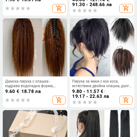
подходящ за боядисване и
91.30 - 248.66 лв
add_shopping_cart
add_shopping_cart
къдрене
Дамска перука с опашка -
Перука за жени с кок коса,
къдрава водопадна форма,
естествена двойна опашка, дълга
термоустойчива коса от тел, клип
коса, пухкав стил като кокоши
9.60
€
/
18.78 лв
9.80 - 11.57
€
/
за закрепване, не може да се
гнездо, аксесоар за коса с клип
19.17 - 22.63 лв
add_shopping_cart
add_shopping_cart
боядисва
Shark