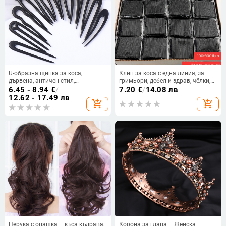
U-образна щипка за коса,
Клип за коса с една линия, за
дървена, античен стил,
гримьори, дебел и здрав, чёлки,
индивидуално опакована
черен
6.45 - 8.94
€
/
7.20
€
/
14.08 лв
12.62 - 17.49 лв
add_shopping_cart
add_shopping_cart
Перука с опашка – къса къдрава,
Корона за глава – Женска