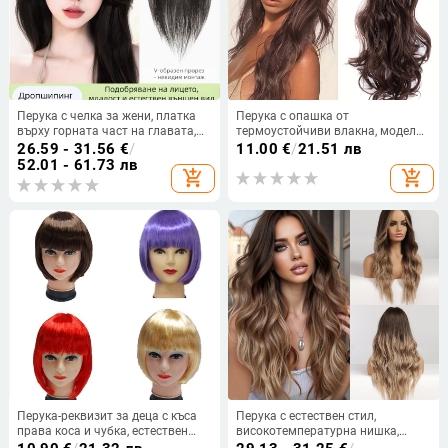
Перука с челка за жени, платка
Перука с опашка от
върху горната част на главата,
термоустойчиви влакна, модел
истински коси, механизъм на
7017, може да се боядисва,
26.59 - 31.56
€
/
11.00
€
/
21.51 лв
изработка, челки права или
марка haylon silk
52.01 - 61.73 лв
add_shopping_cart
add_shopping_cart
наклонена, не подлежи на
боядисване или къдрене
Перука-реквизит за деца с къса
Перука с естествен стил,
права коса и чубка, естествен
високотемпературна нишка,
стил, коса K-wire/P-wire,
модел LC179, прави коси