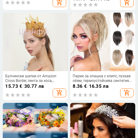
add_shopping_cart
add_shopping_cart
боядисва
Булчински шапки от Amazon
Парик за опашка с клипс, пухкав
Cross Border, лента за коса,
обем, термоустойчива синтетика,
имитация на лен, топ за бал,
модел Q51, универсално пасване,
15.73
€
/
30.77 лв
8.36
€
/
16.35 лв
жокей клуб, винтидж пера,
подходящ за боядисване и
add_shopping_cart
add_shopping_cart
аксесоари за коса
къдрене