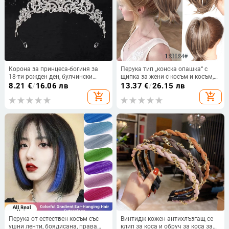
Корона за принцеса-богиня за
Перука тип „конска опашка“ с
18-ти рожден ден, булчински
щипка за жени с косъм и косъм,
аксесоар за глава с бели
22 см, 80 г, с леко накъдрени
8.21
€
/
16.06 лв
13.37
€
/
26.15 лв
кристали
краища.
add_shopping_cart
add_shopping_cart
Перука от естествен косъм със
Винтидж кожен антихлъзгащ се
ушни ленти, боядисана, права
клип за коса и обруч за коса за