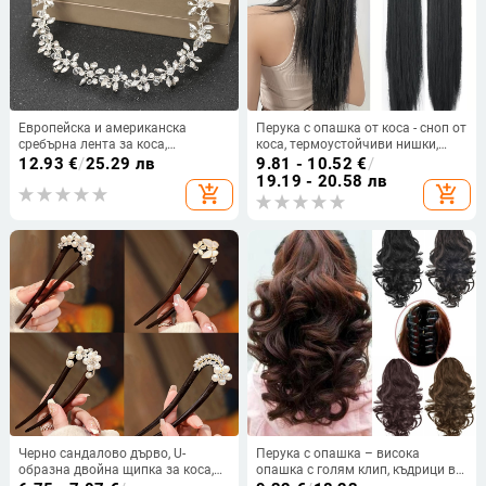
Европейска и американска
Перука с опашка от коса - сноп от
сребърна лента за коса,
коса, термоустойчиви нишки,
изработена от булка, ръчно
Hilon Silk марка, модел
12.93
€
/
25.29 лв
9.81 - 10.52
€
/
изработена лента за коса с
7034/6016
19.19 - 20.58 лв
add_shopping_cart
add_shopping_cart
кристали, шапка, рокля, вечеря,
сватбен сезон, аксесоари за коса
Черно сандалово дърво, U-
Перука с опашка – висока
образна двойна щипка за коса,
опашка с голям клип, къдрици в
китайски стил, прическа кок
стил круша, PY599, Huxun,