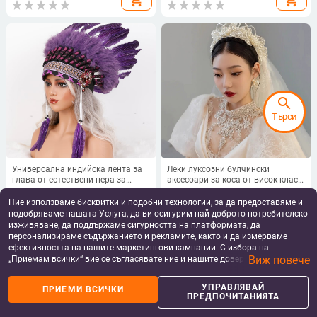
аксесоари за обличане на
сватбени рокли Сватбени
Хепбърн
аксесоари Трансгранична гореща
разпродажба
search
Търси
Универсална индийска лента за
Леки луксозни булчински
глава от естествени пера за
аксесоари за коса от висок клас с
възрастни и деца, шапки за
кристали, сватбени аксесоари за
64.79
€
/
126.72 лв
18.95
€
/
37.06 лв
Хелоуин, аксесоари за
принцеси в горски стил, ретро
Ние използваме бисквитки и подобни технологии, за да предоставяме и
add_shopping_cart
add_shopping_cart
карнавални костюми
мечтателни тежки ръчно
подобряваме нашата Услуга, да ви осигурим най-доброто потребителско
изработени сватбени аксесоари
изживяване, да поддържаме сигурността на платформата, да
персонализираме съдържанието и рекламите, както и да измерваме
ефективността на нашите маркетингови кампании. С избора на
Виж повече
„Приемам всички“ вие се съгласявате ние и нашите доверени партньори
да съхраняваме бисквитки и подобни технологии на вашето устройство
за рекламни и аналитични цели. Можете по всяко време да управлявате
УПРАВЛЯВАЙ
ПРИЕМИ ВСИЧКИ
своите предпочитания, като натиснете „Управлявай предпочитанията“.
ПРЕДПОЧИТАНИЯТА
За повече информация, моля, вижте нашата
Политика за защита на
данните
.