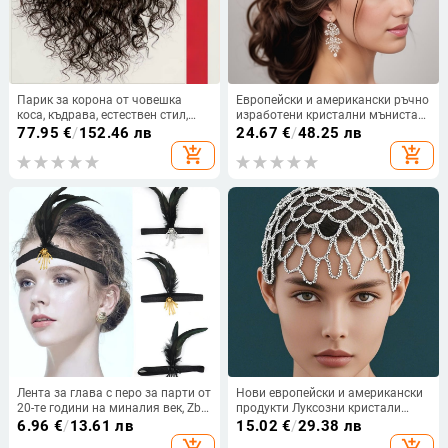
Парик за корона от човешка
Европейски и американски ръчно
коса, къдрава, естествен стил,
изработени кристални мъниста
покрива корени, подходящ за
лента за коса сватбена лента за
77.95
€
/
152.46 лв
24.67
€
/
48.25 лв
боядисване или къдрене
коса аксесоари за коса луксозна
add_shopping_cart
add_shopping_cart
сребърна лента за коса от тежка
индустрия аксесоари за сватбена
рокля
Лента за глава с перо за парти от
Нови европейски и американски
20-те години на миналия век, Zbi
продукти Луксозни кристали
Одри Хепбърн, аксесоари за коса
Изящни шапки Мрежести
6.96
€
/
13.61 лв
15.02
€
/
29.38 лв
в същия стил, винтидж мъниста,
аксесоари за коса Булчински
add_shopping_cart
add_shopping_cart