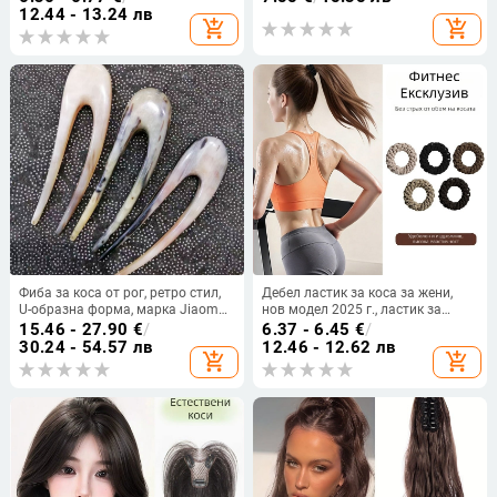
висококачествено
подходяща за боядисване и
12.44 - 13.24 лв
add_shopping_cart
add_shopping_cart
перманентно оформяне
Фиба за коса от рог, ретро стил,
Дебел ластик за коса за жени,
U-образна форма, марка Jiaomu
нов модел 2025 г., ластик за
jiao, лято 2025
висока опашка, кожено покритие
15.46 - 27.90
€
/
6.37 - 6.45
€
/
и аксесоар за глава
30.24 - 54.57 лв
12.46 - 12.62 лв
add_shopping_cart
add_shopping_cart