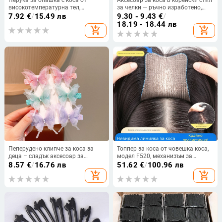
високотемпературна тел,
за челки — ръчно изработено,
боядисваема, модел XQ061A,
пластмаса/смола, геометрично
7.92
€
/
15.49 лв
9.30 - 9.43
€
/
лицензиран частен етикет
стилизиране, марка Fumei
18.19 - 18.44 лв
add_shopping_cart
add_shopping_cart
(модел: XQ061A; коса:
високотемпературна тел;
боядисваема: Да; категория:
Перука за опашка; частен етикет:
Да)
Пеперудено клипче за коса за
Топпер за коса от човешка коса,
деца – сладък аксесоар за
модел F520, механизъм за
момичета със странично клипче
закрепване, коса: права, може да
8.57
€
/
16.76 лв
51.62
€
/
100.96 лв
се боядиса и къдри
add_shopping_cart
add_shopping_cart