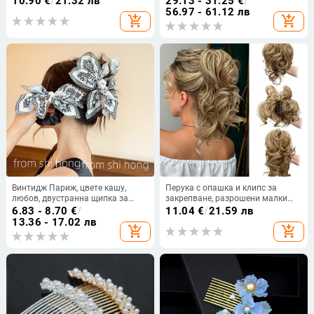
10.90
€
/
21.32 лв
29.13 - 31.25
€
/
механичен процес, подходяща за
56.97 - 61.12 лв
add_shopping_cart
add_shopping_cart
деца
Винтидж Париж, цвете кашу,
Перука с опашка и клипс за
любов, двустранна щипка за
закрепване, разрошени малки
хващане, висококачествена
къдрици, модел FY219, високо
6.83 - 8.70
€
/
11.04
€
/
21.59 лв
щипка за глава с панделка, фиба
температурно влакно,
13.36 - 17.02 лв
add_shopping_cart
add_shopping_cart
за коса на гърба на главата,
подходяща за дами
щипка за акула