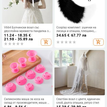
V664 Булчински воал със
Cosplay комплект: ушички на
двуслойна мрежеста панделка за
лисица и опашка, плюшено,
глава
ръчна изработка, унисекс, сладък
11.24 - 18.35
€
/
34.65
€
/
67.77 лв
стил
21.98 - 35.89 лв
add_shopping_cart
add_shopping_cart
Силиконова маша за коса на
Сватбен воал с цветя, единичен
склад от производителя, маша за
слой, дълга опашка, ретро стил
коса Bell, маша за коса тип „гъба“,
6.86 - 9.56
€
/
15.29
€
/
29.90 лв