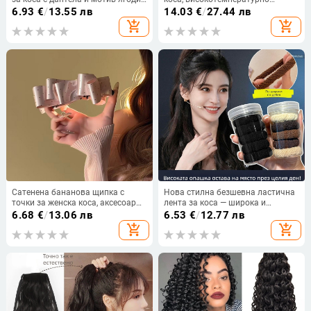
многослоен дантелен аксесоар
влакно, боядисва се, механизъм
6.93
€
/
13.55 лв
14.03
€
/
27.44 лв
за коса, елегантен
на изработка — Kewen
add_shopping_cart
add_shopping_cart
Сатенена бананова щипка с
Нова стилна безшевна ластична
точки за женска коса, аксесоар
лента за коса — широка и
за прическа
устойчива, за високи опашки и
6.68
€
/
13.06 лв
6.53
€
/
12.77 лв
кокове
add_shopping_cart
add_shopping_cart