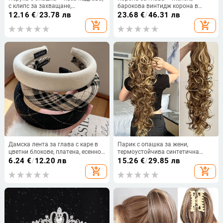
с клипс за захващане,
барокова винтидж корона в
високотемпературна тел, модел
европейски стил, инкрустирана с
12.16
€
/
23.78 лв
23.68
€
/
46.31 лв
152, за жени, може да се боядиса
диаманти
add_shopping_cart
add_shopping_cart
Дамска лента за глава с каре в
Парик с опашка за жени,
цветни блокове, платена, есенно-
термоустойчива синтетична
зимна модна лента за коса
нишка, механична конструкция,
6.24
€
/
12.20 лв
15.26
€
/
29.85 лв
модел zj30; не може да се
add_shopping_cart
add_shopping_cart
боядисва или подлага на
перманентно къдрене.