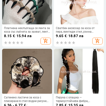
Платнена нехлъзгаща се лента за
Сватбен аксесоар за коса от
коса със зъбчета за захват, лента
пера, винтидж стил, ръчна
с големи вълни за измиване на
изработка, есен 2023
8.15
€
/
15.94 лв
9.65
€
/
18.87 лв
лицето, аксесоар за коса с висок
add_shopping_cart
add_shopping_cart
връх
Сатенено ластиче за коса с
Перука с опашка —
плисиране в стил водни рисунки,
термоустойчива фибра,
за жени, елегантно и
механична конструкция,
6.36 - 6.77
€
/
7.85
€
/
15.35 лв