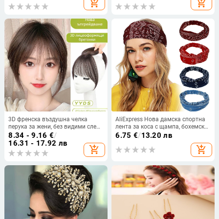
add_shopping_cart
add_shopping_cart
hair products
8090
3D френска въздушна челка
AliExpress Нова дамска спортна
перука за жени, без видими следи
лента за коса с щампа, бохемски
по главата, имитира естествен
принт, измиване на лице,
8.34 - 9.16
€
/
6.75
€
/
13.20 лв
растеж на косата,
красота, бягане, йога, лента за
16.31 - 17.92 лв
add_shopping_cart
add_shopping_cart
термоустойчиви влакна, челки:
коса
прави или наклонени