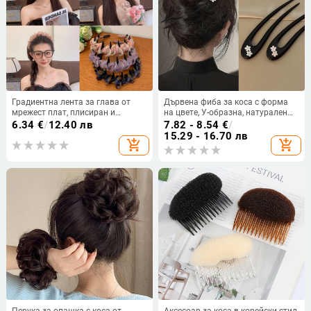
Градиентна лента за глава от
Дървена фиба за коса с форма
мрежест плат, плисиран и
на цвете, У-образна, натурален
вълнообразен дизайн,
стил, пролет 2025, аксесоар за
6.34
€
/
12.40 лв
7.82 - 8.54
€
/
антиплъзгащи зъбци, за жени,
глава
15.29 - 16.70 лв
add_shopping_cart
add_shopping_cart
лято
Перука за опашка с коса от
Аксесоар за коса в корейски стил