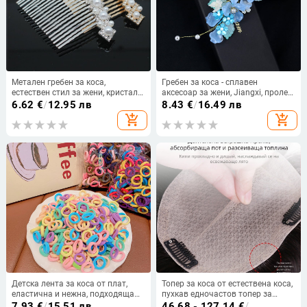
Метален гребен за коса,
Гребен за коса - сплавен
естествен стил за жени, кристали,
аксесоар за жени, Jiangxi, пролет
електроплатина, възможност за
2024
6.62
€
/
12.95 лв
8.43
€
/
16.49 лв
персонализиране
add_shopping_cart
add_shopping_cart
Детска лента за коса от плат,
Топер за коса от естествена коса,
еластична и нежна, подходяща
пухкав едночастов топер за
за момичета
дами, с механизъм за обем и
7.93
€
/
15.51 лв
46.68 - 127.14
€
/