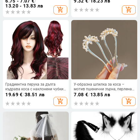
6.75 - 7.07
€
/
9.32
€
/
18.23 лв
термоустойчиви влакна
13.20 - 13.83 лв
add_shopping_cart
add_shopping_cart
Градиентна перука за дълга
У-образна шпилка за коса –
къдрава коса с наклонени чубки,
мотив пшенични зърна, перлена
влакна устойчиви на високи
украса, сплав, ретро стил
19.69
€
/
38.51 лв
7.08
€
/
13.85 лв
температури, може да се
add_shopping_cart
add_shopping_cart
боядиса, екзотичен стил