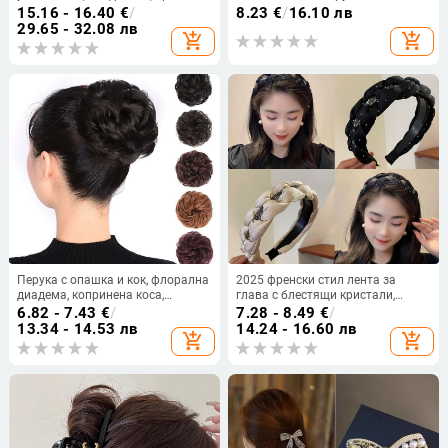
коса, едно парче кичури
жени, ръчна изработка, пролет
15.16 - 16.40
€
/
8.23
€
/
16.10 лв
2025, корейски стил аксесоар за
29.65 - 32.08 лв
add_shopping_cart
add_shopping_cart
коса
Перука с опашка и кок, флорална
2025 френски стил лента за
диадема, копринена коса,
глава с блестящи кристали,
механичен процес, не
сатенена широка лента за коса,
6.82 - 7.43
€
/
7.28 - 8.49
€
/
боядисваема
елегантна висока корона
13.34 - 14.53 лв
14.24 - 16.60 лв
add_shopping_cart
add_shopping_cart