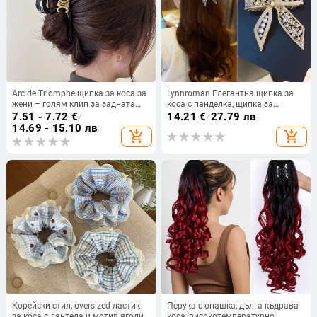
Arc de Triomphe щипка за коса за
Lynnroman Елегантна щипка за
жени – голям клип за задната
коса с панделка, щипка за
част на главата, акула-образна
бретон, странична щипка за
7.51 - 7.72
€
/
14.21
€
/
27.79 лв
луксозна щипка
горна част, фиба за коса отзад
14.69 - 15.10 лв
add_shopping_cart
add_shopping_cart
на главата, пружинна щипка за
корени на косата
Корейски стил, oversized ластик
Перука с опашка, дълга къдрава
за коса с дантела и мотив ягоди,
коса, високотемпературно