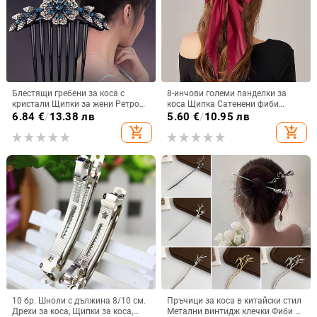
Блестящи гребени за коса с
8-инчови големи панделки за
кристали Щипки за жени Ретро
коса Щипка Сатенени фиби
шноли с цветя Орнаменти
Шноли Сватбена дълга панделка
6.84
€
/
13.38 лв
5.60
€
/
10.95 лв
Държач за опашка Фиби
Корейски щипки за коса Дръжки
add_shopping_cart
add_shopping_cart
Аксесоари за коса
за коса Аксесоари за жени
Момичета
10 бр. Шноли с дължина 8/10 см.
Пръчици за коса в китайски стил
Дрехи за коса, Щипки за коса,
Метални винтидж клечки Фиби за