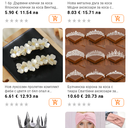
1 бр. Дървени клечки за коса
Нова метална дъга за коса
Японски клечки за коса Винтидж
Модни аксесоари за коса с
ретро резбовани фиби Щипки
личност в европейски и
5.90
€
/
11.54 лв
8.03
€
/
15.71 лв
Шноли за жени Момичета Кок за
американски стил Сватбени
add_shopping_cart
add_shopping_cart
коса Шиньон
аксесоари за г-жа
Нов луксозен пролетен комплект
Булчинска корона за коса с
фиби с цветя от бял опал и
тиара Сватбени аксесоари за
бутикова горна щипка с циркон
коса за жени Сребрист цвят
6.61
€
/
12.93 лв
10.60
€
/
20.73 лв
Една дума на гърба Елегантни
Корона за булчински корони и
add_shopping_cart
add_shopping_cart
дамски модни шапки
диадема Дамски аксесоари
Подарък