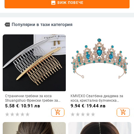
image
ВИЖ ПОВЕЧЕ
more
Популярни в тази категория
Странични гребени за коса
KMVEXO Сватбена диадема за
Shuangshuo Френски гребен за
коса, кристална булчинска
коса Прави зъби Щипка за коса
корона, златен цвят, диадема,
5.58
€
/
10.91 лв
9.94
€
/
19.44 лв
Гребен Усукан гребен за коса
воал, диадеми, сватбени
add_shopping_cart
add_shopping_cart
Воал Гребен Аксесоари за коса
аксесоари за коса, шапки, бижута
Бижута
за глава