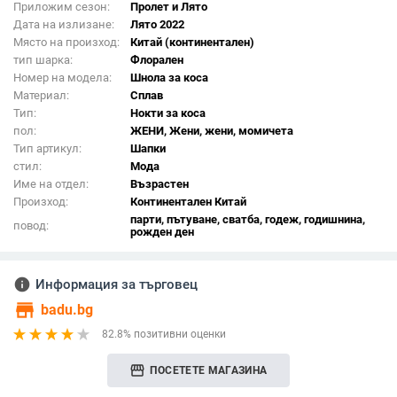
Приложим сезон:
Пролет и Лято
Дата на излизане:
Лято 2022
Място на произход:
Китай (континентален)
тип шарка:
Флорален
Номер на модела:
Шнола за коса
Материал:
Сплав
Тип:
Нокти за коса
пол:
ЖЕНИ, Жени, жени, момичета
Тип артикул:
Шапки
стил:
Мода
Име на отдел:
Възрастен
Произход:
Континентален Китай
парти, пътуване, сватба, годеж, годишнина,
повод:
рожден ден
info
Информация за търговец
store
badu.bg
82.8% позитивни оценки
storefront
ПОСЕТЕТЕ МАГАЗИНА