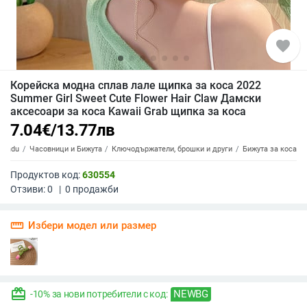
favorite
Корейска модна сплав лале щипка за коса 2022
Summer Girl Sweet Cute Flower Hair Claw Дамски
аксесоари за коса Kawaii Grab щипка за коса
7.04
€
/
13.77
лв
Badu
Часовници и Бижута
Ключодържатели, брошки и други
Бижута за коса
Продуктов код:
630554
Отзиви:
0
|
0
продажби
straighten
Избери модел или размер
redeem
NEWBG
-10% за нови потребители с код: