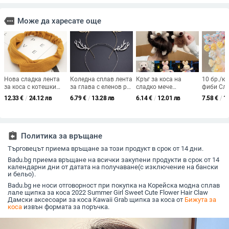
more
Може да харесате още
Нова сладка лента
Коледна сплав лента
Кръг за коса на
10 бр./к
за коса с котешки
за глава с еленов рог
сладко мече
фиби Сла
уши, измиване на
Мода Жени
Еластична шапка за
Фиби с б
12.33
€
/
24.12 лв
6.79
€
/
13.28 лв
6.14
€
/
12.01 лв
7.58
€
/
1
лице, женска
Момичета
момичета Гумена
Имитаци
корейска версия,
Темперамент Фея
лента за коса с
Висулка 
студентска лента за
Аксесоари за коса
животни Аксесоари
коса Мо
коса, мрежа за
Нова година Коледа
за коса Детски
Аксесоар
знаменитости, маска
Шапки с еленов рог
инструмент за коса с
assignment_return
Политика за връщане
за лице, лента за
плитки
коса
Търговецът приема връщане за този продукт в срок от 14 дни.
Badu.bg приема връщане на всички закупени продукти в срок от 14
календарни дни от датата на получаване(с изключение на бански
и бельо).
Badu.bg не носи отговорност при покупка на Корейска модна сплав
лале щипка за коса 2022 Summer Girl Sweet Cute Flower Hair Claw
Дамски аксесоари за коса Kawaii Grab щипка за коса от
Бижута за
коса
извън формата за поръчка.