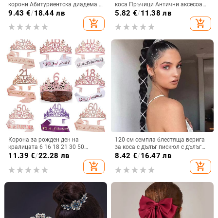
корони Абитуриентска диадема с
коса Пръчици Антични аксесоари
кристали Корона за жени
за коса с перли Класически
9.43
€
/
18.44 лв
5.82
€
/
11.38 лв
Булчински сватбени аксесоари
момичета Ханфу кок за коса
add_shopping_cart
add_shopping_cart
за коса Бижута Корона Диадема
Бижута Диадеми
Подарък
Корона за рожден ден на
120 см семпла блестяща верига
кралицата 6 16 18 21 30 50
за коса с дълъг пискюл с дълъг
Панделка Кристална тиара
пискюл, бижута, дамска хип-хоп
11.39
€
/
22.28 лв
8.42
€
/
16.47 лв
Принцеса Рожден ден Бар Мицва
кристална верига за удължаване
add_shopping_cart
add_shopping_cart
Парти Годишнина Декорация
на косата, щипка, аксесоари
Консумативи