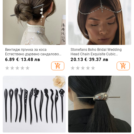
Винтидж пръчка за коса
Stonefans Boho Bridal Wedding
Естествено дървено сандалово
Head Chain Exquisite Cubic
дърво Пръчици в китайски стил
Zirconia Leaf Forehead Headband
6.89
€
/
13.48 лв
20.13
€
/
39.37 лв
Етническа игла за коса Дамски
Chain Бижута за коса за жени
add_shopping_cart
add_shopping_cart
перлени фиби Аксесоари за
Глава
бижута