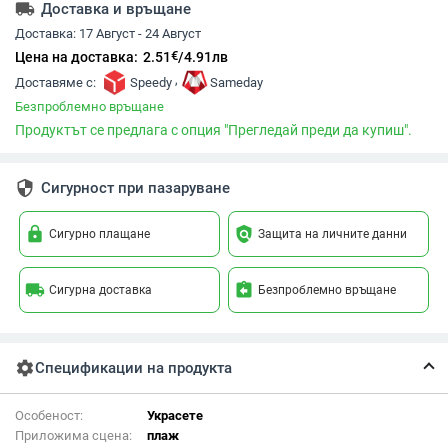
local_shipping
Доставка и връщане
Доставка:
17 Август - 24 Август
€
Цена на доставка:
2.51
/
4.91
лв
,
Доставяме с:
Speedy
Sameday
Безпроблемно връщане
Продуктът се предлага с опция "Прегледай преди да купиш".
security
Сигурност при пазаруване
lock
policy
Сигурно плащане
Защита на личните данни
local_shipping
assignment_return
Сигурна доставка
Безпроблемно връщане
settings
Спецификации на продукта
Особеност:
Украсете
Приложима сцена:
плаж