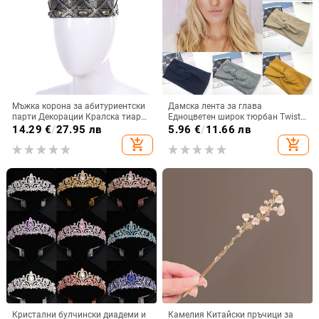
Мъжка корона за абитуриентски
Дамска лента за глава
парти Декорации Кралска тиара
Едноцветен широк тюрбан Twist
Аксесоари за костюм Хелоуин
Плетена памучна лента за коса
14.29
€
/
27.95 лв
5.96
€
/
11.66 лв
Сценично представление
Аксесоари за коса Грим
add_shopping_cart
add_shopping_cart
Завързана лента за глава
Бебешки бижута
Кристални булчински диадеми и
Камелия Китайски пръчици за