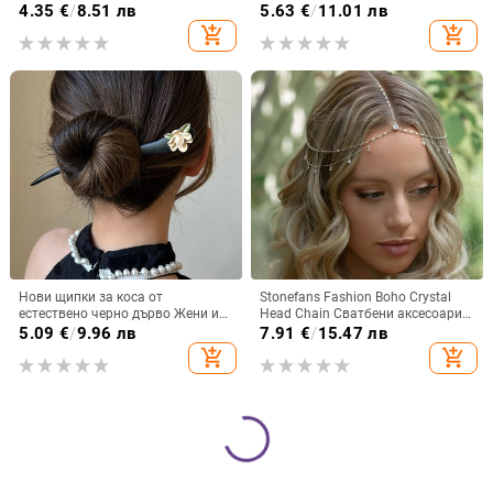
Щипки за коса за момичета,
коса Абстрактна
4.35
€
/
8.51 лв
5.63
€
/
11.01 лв
жени Направи си сам, ръчно
минималистична вълна
add_shopping_cart
add_shopping_cart
изработена фиби с лък
Неправилна игла за коса Бижута
Изработка на бижута
за глава
Нови щипки за коса от
Stonefans Fashion Boho Crystal
естествено черно дърво Жени и
Head Chain Сватбени аксесоари
момичета Щипки за коса Щипки
за коса Елегантна шапка Bling
5.09
€
/
9.96 лв
7.91
€
/
15.47 лв
за коса във формата на пръчици
Bridal Forehead Chain Индийски
add_shopping_cart
add_shopping_cart
Щифтове Ретро бижута за коса
бижута
Модни аксесоари