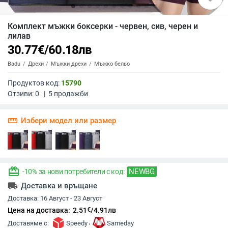
Комплект мъжки боксерки - червен, сив, черен и
лилав
30.77
€
/
60.18
лв
Badu
Дрехи
Мъжки дрехи
Мъжко бельо
Продуктов код:
15790
Отзиви:
0
|
5
продажби
straighten
Избери модел или размер
redeem
NEWBG
-10% за нови потребители с код:
local_shipping
Доставка и връщане
Доставка:
16 Август - 23 Август
€
Цена на доставка:
2.51
/
4.91
лв
,
Доставяме с:
Speedy
Sameday