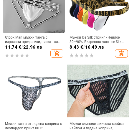
Gtopx Man мъжки танга с
Мъжки Ice Silk стринг - Нейлон
изрязани презрамки, ниска талия
80–90%, Вътрешна част Ice Silk
и отворен гръб
80–90%, Ниска талия, Едноцветен
11.74
€
/
22.96 лв
8.43
€
/
16.49 лв
add_shopping_cart
add_shopping_cart
Мъжки танга от ледена коприна с
Мъжки слипове с висока кройка,
леопардов принт 0015
найлон и ледена коприна,