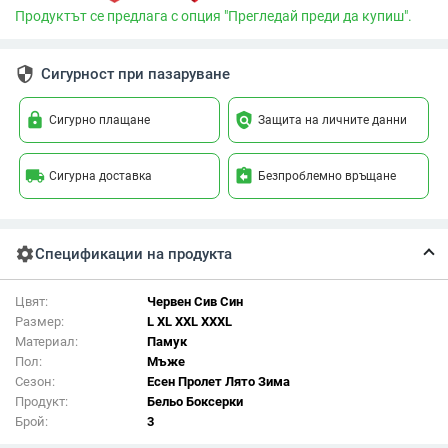
Продуктът се предлага с опция "Прегледай преди да купиш".
security
Сигурност при пазаруване
lock
policy
Сигурно плащане
Защита на личните данни
local_shipping
assignment_return
Сигурна доставка
Безпроблемно връщане
settings
Спецификации на продукта
Цвят:
Червен Сив Син
Размер:
L XL XXL XXXL
Материал:
Памук
Пол:
Мъже
Сезон:
Есен Пролет Лято Зима
Продукт:
Бельо Боксерки
Брой:
3