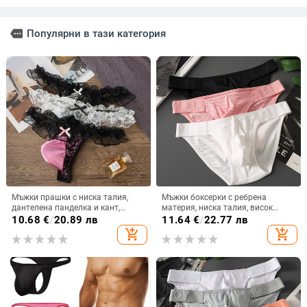
more
Популярни в тази категория
Мъжки прашки с ниска талия,
Мъжки боксерки с ребрена
дантелена панделка и кант,
материя, ниска талия, висок
едноцветни
разрез, дишащи и оформящи
10.68
€
/
20.89 лв
11.64
€
/
22.77 лв
дупето, с голям джоб
add_shopping_cart
add_shopping_cart