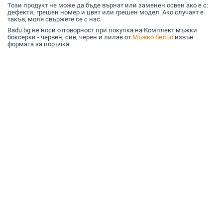
Този продукт не може да бъде върнат или заменен освен ако е с:
дефекти, грешен номер и цвят или грешен модел. Ако случаят е
такъв, моля свържете се с нас.
Badu.bg не носи отговорност при покупка на Комплект мъжки
боксерки - червен, сив, черен и лилав от
Мъжко бельо
извън
формата за поръчка.