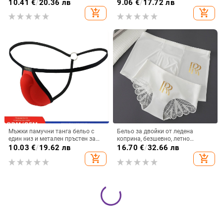
стъклени ленти, мек и удобен,
10.41
€
/
20.36 лв
9.06
€
/
17.72 лв
прозрачна дантела
add_shopping_cart
add_shopping_cart
Мъжки памучни танга бельо с
Бельо за двойки от ледена
един низ и метален пръстен за
коприна, безшевно, летно
защита на чатала, ниска талия и
спортно с дантелен кант
10.03
€
/
19.62 лв
16.70
€
/
32.66 лв
тънки презрамки
add_shopping_cart
add_shopping_cart