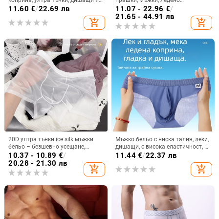
бързосъхнещи, с голям джоб
копринени, безследни, секс, чист
11.60
€
/
22.69 лв
11.07 - 22.96
€
/
секс, горещо, секси, U-изпъкнало,
21.65 - 44.91 лв
add_shopping_cart
add_shopping_cart
дишащо бельо, Zhongshan
20D ултра тънки ice silk мъжки
Мъжко бельо с ниска талия, леки,
бельо – безшевно усещане,
дишащи, с висока еластичност, U-
бързосъхнещо, средна талия,
изпъкнало вътрешно
10.37 - 10.89
€
/
11.44
€
/
22.37 лв
едноцветни боксерки
20.28 - 21.30 лв
add_shopping_cart
add_shopping_cart