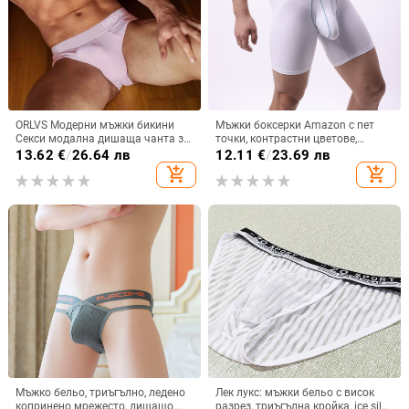
ORLVS Модерни мъжки бикини
Мъжки боксерки Amazon с пет
Секси модална дишаща чанта за
точки, контрастни цветове,
корем с ниска талия Показани
ледено копринени, със средна
13.62
€
/
26.64 лв
12.11
€
/
23.69 лв
големи бикини за мъже OR6205
талия, дишащи, против
add_shopping_cart
add_shopping_cart
износване, големи размери
Мъжко бельо, триъгълно, ледено
Лек лукс: мъжки бельо с висок
копринено мрежесто, дишащо,
разрез, триъгълна кройка, ice silk