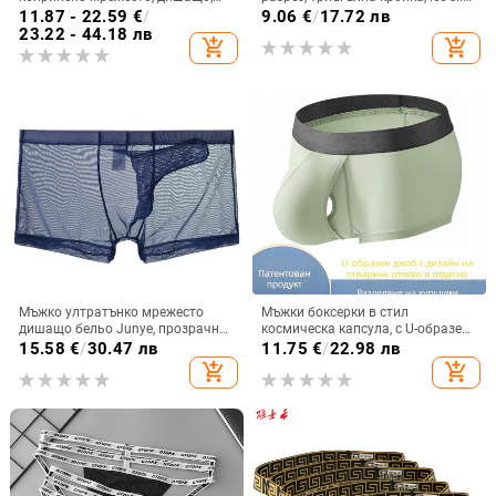
триизмерно U-изпъкнало, чанта,
найлон, мека прозираща дантела
11.87 - 22.59
€
/
9.06
€
/
17.72 лв
къси шорти за млади момчета,
23.22 - 44.18 лв
add_shopping_cart
add_shopping_cart
доставка на едро
Мъжко ултратънко мрежесто
Мъжки боксерки в стил
дишащо бельо Junye, прозрачни
космическа капсула, с U-образен
секси боксерки тип „слонски
голям джоб от модал, дишащи и
15.58
€
/
30.47 лв
11.75
€
/
22.98 лв
хобот“, разделени с пистолет
удобни
add_shopping_cart
add_shopping_cart