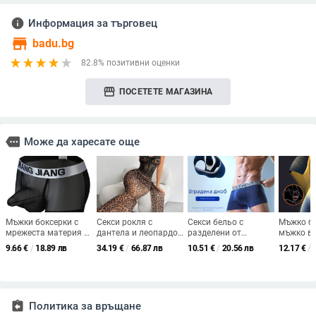
info
Информация за търговец
store
badu.bg
82.8% позитивни оценки
storefront
ПОСЕТЕТЕ МАГАЗИНА
more
Може да харесате още
Мъжки боксерки с
Секси рокля с
Секси бельо с
Мъжко бе
мрежеста материя и
дантела и леопардов
разделени от
мъжко ве
U-образен джоб,
принт, бюст обвивка,
куршуми боксерки
шорти, ч
9.66
€
/
18.89 лв
34.19
€
/
66.87 лв
10.51
€
/
20.56 лв
12.17
€
/
дишащи, средна
стройна кройка, 95%
против ходене,
извита б
талия, 88% нейлон в
полиестер, за всички
мъжки U-изпъкнали
глава, р
основния плат, 88%
сезони
боксерки, мъжки
семеннат
нейлон в подплатата
боксерки със средна
скротум
талия и въздушен
assignment_return
Политика за връщане
джоб