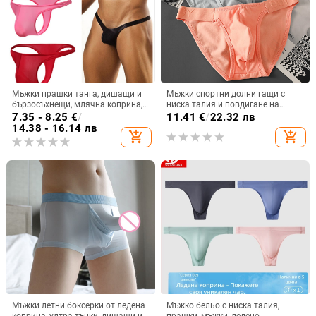
Мъжки прашки танга, дишащи и
Мъжки спортни долни гащи с
бързосъхнещи, млячна коприна,
ниска талия и повдигане на
61–70d, ниска талия
задника, едноцветни памучни,
7.35 - 8.25
€
/
11.41
€
/
22.32 лв
дишащи
14.38 - 16.14 лв
add_shopping_cart
add_shopping_cart
Мъжки летни боксерки от ледена
Мъжко бельо с ниска талия,
коприна, ултра тънки, дишащи и
прашки, мъжки, ледено