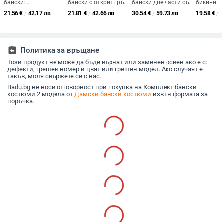
бански:
бански с открит гръб,
бански две части със
бикини с
бързосъхнещ, без
свеж принт, секси и
халтер и връзки,
разделен
21.56
€
/
42.17 лв
21.81
€
/
42.66 лв
30.54
€
/
59.73 лв
19.58
€
/
гръб, с подплата за
стегнат силует,
подплатени чаши
висока т
бюст без метална
подплътен горнище,
и вграде
опора; 82%
полиестер-
подплънк
полиестер и 18%
еластанова материя.
спандекс в подплата;
assignment_return
Политика за връщане
тегло 190 г
Този продукт не може да бъде върнат или заменен освен ако е с:
дефекти, грешен номер и цвят или грешен модел. Ако случаят е
такъв, моля свържете се с нас.
Badu.bg не носи отговорност при покупка на Комплект бански
костюми 2 модела от
Дамски бански костюми
извън формата за
поръчка.