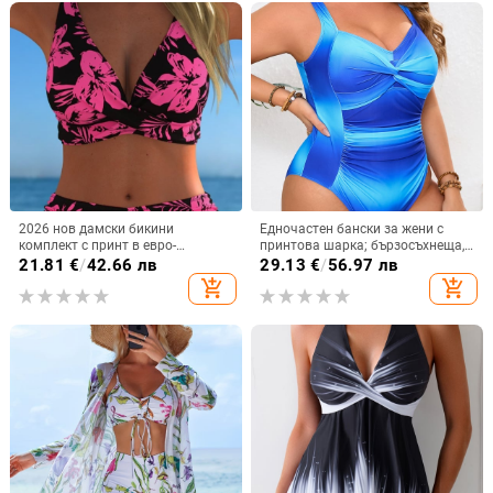
2026 нов дамски бикини
Едночастен бански за жени с
комплект с принт в евро-
принтова шарка; бързосъхнеща,
американски стил, две части за
високоеластична материя;
21.81
€
/
42.66 лв
29.13
€
/
56.97 лв
плаж и ваканция
полиестер 82% с подплата 95%
add_shopping_cart
add_shopping_cart
полиестер; метална опора и
подплънка за бюста; без ръкави.