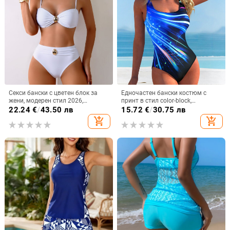
Секси бански с цветен блок за
Едночастен бански костюм с
жени, модерен стил 2026,
принт в стил color-block,
европейско-американски дизайн
полиестер/еластан 82%/18%, 210
22.24
€
/
43.50 лв
15.72
€
/
30.75 лв
за лято
g, без ръкави, за жени
add_shopping_cart
add_shopping_cart