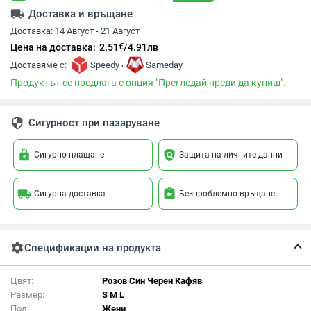
local_shipping
Доставка и връщане
Доставка:
14 Август - 21 Август
€
Цена на доставка:
2.51
/
4.91
лв
,
Доставяме с:
Speedy
Sameday
Продуктът се предлага с опция "Прегледай преди да купиш".
security
Сигурност при пазаруване
lock
policy
Сигурно плащане
Защита на личните данни
local_shipping
assignment_return
Сигурна доставка
Безпроблемно връщане
settings
Спецификации на продукта
Цвят:
Розов Син Черен Кафяв
Размер:
S M L
Пол:
Жени