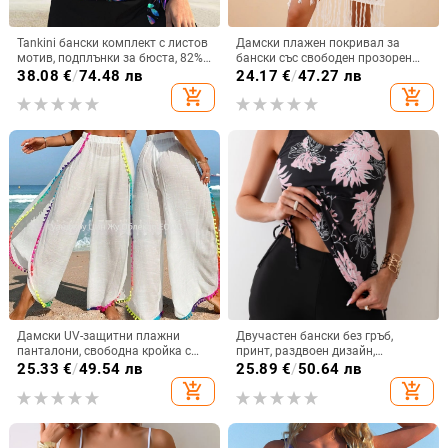
Tankini бански комплект с листов
Дамски плажен покривал за
мотив, подплънки за бюста, 82%
бански със свободен прозорен
полиестер, за възрастни
дизайн и пискюли - имитирана
38.08
€
/
74.48 лв
24.17
€
/
47.27 лв
памучна тъкан, полиестрова
add_shopping_cart
add_shopping_cart
подплата, тегло 151 г
Дамски UV-защитни плажни
Двучастен бански без гръб,
панталони, свободна кройка с
принт, раздвоен дизайн,
ресни, Bamboo Cotton плат, памук
полиестер 82/18, 195 г, подплата
25.33
€
/
49.54 лв
25.89
€
/
50.64 лв
60%, подплата полиестер 40%,
95/5, чашки с подплата
add_shopping_cart
add_shopping_cart
194 g, подходящи за плуване и
водни спортове