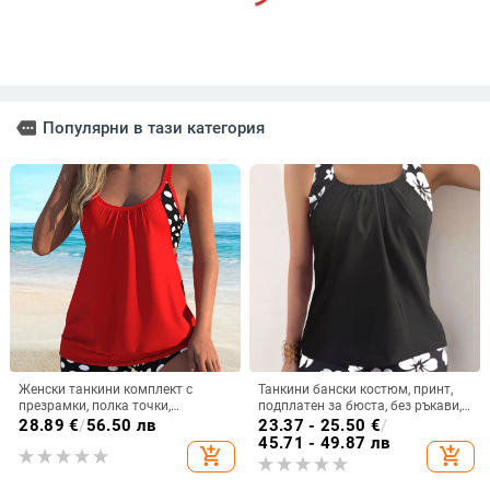
more
Популярни в тази категория
Женски танкини комплект с
Танкини бански костюм, принт,
презрамки, полка точки,
подплатен за бюста, без ръкави,
двучастен бански в стил
полиестерна материя
28.89
€
/
56.50 лв
23.37 - 25.50
€
/
Европейски и Американски
45.71 - 49.87 лв
add_shopping_cart
add_shopping_cart