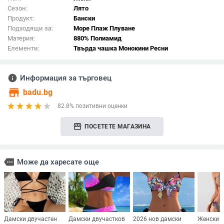
Сезон:
Лято
Продукт:
Бански
Подходящи за:
Море Плаж Плуване
Материя:
880% Полиамид
Елементи:
Твърда чашка Монокини Ресни
info
Информация за търговец
store
badu.bg
82.8% позитивни оценки
storefront
ПОСЕТЕТЕ МАГАЗИНА
more
Може да харесате още
Дамски двучастен
Дамски двучастков
2026 нов дамски
Женски х