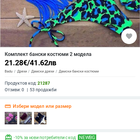
favorite
Комплект бански костюми 2 модела
21.28
€
/
41.62
лв
Badu
Дрехи
Дамски дрехи
Дамски бански костюми
Продуктов код:
21287
Отзиви:
0
|
53
продажби
straighten
Избери модел или размер
redeem
NEWBG
-10% за нови потребители с код: