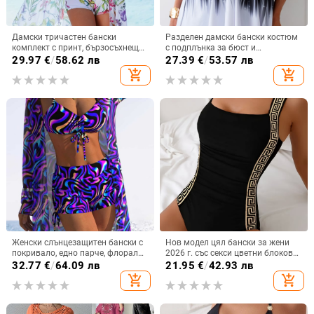
Дамски тричастен бански
Разделен дамски бански костюм
комплект с принт, бързосъхнещ
с подплънка за бюст и
полиестер със спандекс
завързване, принт, полиестер,
29.97
€
/
58.62 лв
27.39
€
/
53.57 лв
(82%/18%), подплънки за бюст
висока талия
add_shopping_cart
add_shopping_cart
Женски слънцезащитен бански с
Нов модел цял бански за жени
покривало, едно парче, флорална
2026 г. със секси цветни блокове
шарка, пролет 2026
и стилни детайли
32.77
€
/
64.09 лв
21.95
€
/
42.93 лв
add_shopping_cart
add_shopping_cart