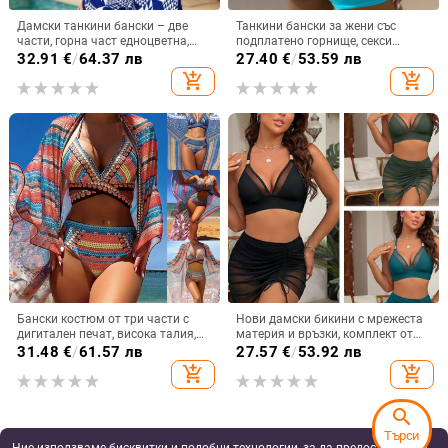
Дамски танкини бански – две
Танкини бански за жени със
части, горна част едноцветна,
подплатено горнище, секси
долна част с принт в стил
принт, полиестер/найлон
32.91
€
/
64.37 лв
27.40
€
/
53.59 лв
боксерки, тънък силует
материя (80% нейлон), долна
add_shopping_cart
add_shopping_cart
част в стил бикини
Бански костюм от три части с
Нови дамски бикини с мрежеста
дигитален печат, висока талия,
материя и връзки, комплект от
горнище с подплънки без
три части, европейски стил
31.48
€
/
61.57 лв
27.57
€
/
53.92 лв
метална опора, еластичен
add_shopping_cart
add_shopping_cart
полиестер (GSM 200)
search
Търси