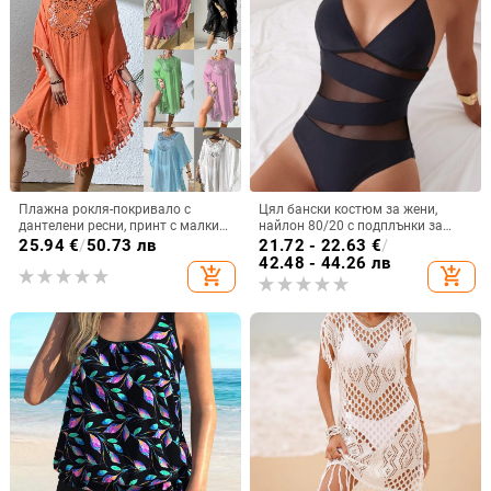
Плажна рокля-покривало с
Цял бански костюм за жени,
дантелени ресни, принт с малки
найлон 80/20 с подплънки за
цветчета, полиестер, акрилова
бюста, подплата спандекс 20%,
25.94
€
/
50.73 лв
21.72 - 22.63
€
/
подплата, 238 g/m², за възрастни
без ръкави
42.48 - 44.26 лв
add_shopping_cart
add_shopping_cart
жени