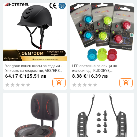
функция
Yongbao конен шлем за ездачи -
LED светлина за спици на
Унисекс за възрастни, ABS/EPS
велосипед | KUDOEYE,
корпус, възможност за
лицензиран частен етикет,
64.17
€
/
125.51 лв
8.38
€
/
16.39 лв
персонализация
персонализирана обработка,
add_shopping_cart
add_shopping_cart
декоративна лампа