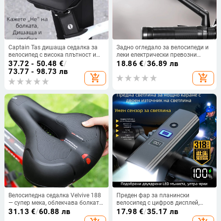
Captain Tas дишаща седалка за
Задно огледало за велосипеди и
велосипед с висока плътност и
леки електрически превозни
ударопоглъщане за пътни и
средства — ABS и стъкло, 1 чифт с
37.72 - 50.48
€
/
18.86
€
/
36.89 лв
планински велосипеди
безплатни инструменти, марка
73.77 - 98.73 лв
add_shopping_cart
add_shopping_cart
Senowoiry/Tian Rui
Велосипедна седалка Velvive 188
Преден фар за планински
— супер мека, облекчава болката
велосипед с цифров дисплей,
в седалището, комфортна
презареждаем, интелигентно
31.13
€
/
60.88 лв
17.98
€
/
35.17 лв
възглавничка за планински
автоматично регулиране според