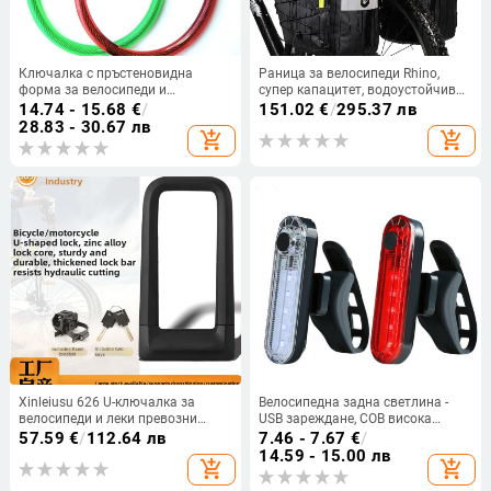
Ключалка с пръстеновидна
Раница за велосипеди Rhino,
форма за велосипеди и
супер капацитет, водоустойчива
мотоциклети, стоманен кабел,
чанта за рафтове, езда на дълги
14.74 - 15.68
€
/
151.02
€
/
295.37 лв
заключващ механизъм, аксесоар
разстояния, три в едно, чанта
28.83 - 30.67 лв
add_shopping_cart
add_shopping_cart
2080
Camel Bag
Xinleiusu 626 U-ключалка за
Велосипедна задна светлина -
велосипеди и леки превозни
USB зареждане, COB висока
средства, корпус от
яркост, предупредителна
57.59
€
/
112.64 лв
7.46 - 7.67
€
/
високоякостна алуминиева
светлина за нощно каране -
14.59 - 15.00 лв
add_shopping_cart
add_shopping_cart
сплав, цилиндър от цинкова
Марка: Друга; Авторизиран
сплав и силиконов корпус; тегло
частен бранд; Не е внос; Без