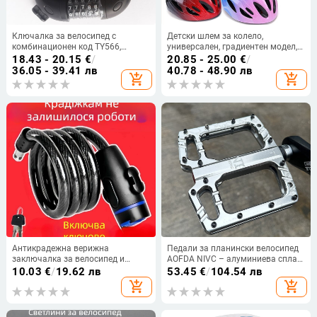
Ключалка за велосипед с
Детски шлем за колело,
комбинационен код TY566,
универсален, градиентен модел,
стоманен кабел, за велосипеди,
код Ettk-7
18.43 - 20.15
€
/
20.85 - 25.00
€
/
тегло 410
36.05 - 39.41 лв
40.78 - 48.90 лв
add_shopping_cart
add_shopping_cart
Антикрадежна верижна
Педали за планински велосипед
заключалка за велосипед и
AOFDA NIVC – алуминиева сплав,
електрически мотоциклет
уплътнен лагер, подходящи за
10.03
€
/
19.62 лв
53.45
€
/
104.54 лв
планински велосипеди
add_shopping_cart
add_shopping_cart