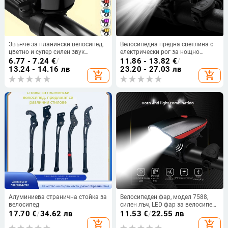
Звънче за планински велосипед,
Велосипедна предна светлина с
цветно и супер силен звук
електрически рог за нощно
(Материал: Пластмаса; Марка:
каране — Hissuke,
6.77 - 7.24
€
/
11.86 - 13.82
€
/
Друга; Обработка: Не; Внос: Не)
персонализирано производство,
13.24 - 14.16 лв
23.20 - 27.03 лв
add_shopping_cart
add_shopping_cart
готова за частна марка
Алуминиева странична стойка за
Велосипеден фар, модел 7588,
велосипед
силен лъч, LED фар за велосипед
и електрическо превозно
17.70
€
/
34.62 лв
11.53
€
/
22.55 лв
средство
add_shopping_cart
add_shopping_cart