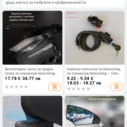
деца, както и за любители и професионалисти.
Велосипедна чанта за предна
Кабелна ключалка за велосипед
тръба за планински велосипед —
за планински велосипед — телена
водоустойчива EVA, 15L
ключалка, марка Smoothly,
17.78
€
/
34.77 лв
9.22 - 9.34
€
/
капацитет, съхранение на
унисекс
18.03 - 18.27 лв
add_shopping_cart
add_shopping_cart
аксесоари на кормилото, без
вътрешна подплата