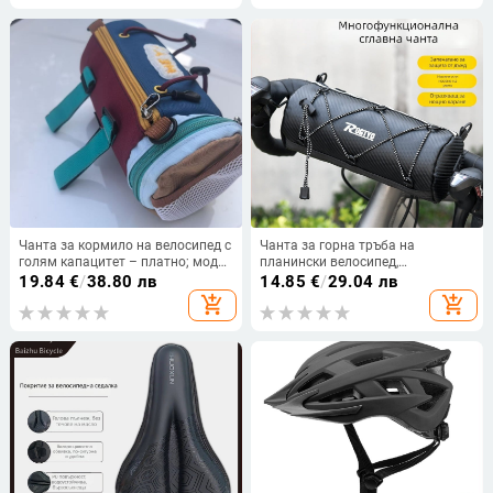
Чанта за кормило на велосипед с
Чанта за горна тръба на
голям капацитет – платно; модел
планински велосипед,
DF168-0205; Категория:
водоотблъскващ PU материал с
19.84
€
/
38.80 лв
14.85
€
/
29.04 лв
велосипедна чанта; Функция:
водоустойчив цип, голям
add_shopping_cart
add_shopping_cart
съхранение; Налично: в
капацитет за съхранение
наличност