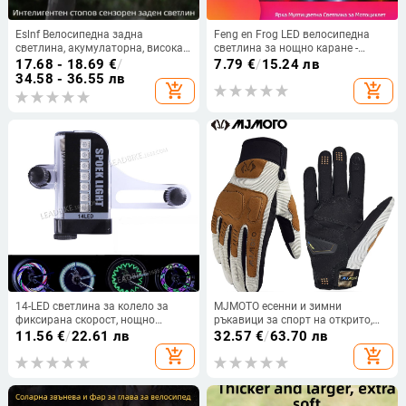
Eslnf Велосипедна задна
Feng en Frog LED велосипедна
светлина, акумулаторна, висока
светлина за нощно каране -
издръжливост, нощна
предна и задна светлина за
17.68 - 18.69
€
/
7.79
€
/
15.24 лв
велосипедна светлина, шосейна
велосипед, скутер и баланс борд
34.58 - 36.55 лв
add_shopping_cart
add_shopping_cart
велосипедна светлина,
планинско велосипедно
оборудване
14-LED светлина за колело за
MJMOTO есенни и зимни
фиксирана скорост, нощно
ръкавици за спорт на открито,
каране, водоустойчива
шосейно колоездене, дишащи,
11.56
€
/
22.61 лв
32.57
€
/
63.70 лв
предупредителна светлина A02
неплъзгащи се, устойчиви на
add_shopping_cart
add_shopping_cart
износване, омекотяващи, анти-
сблъскващи, сензорен екран