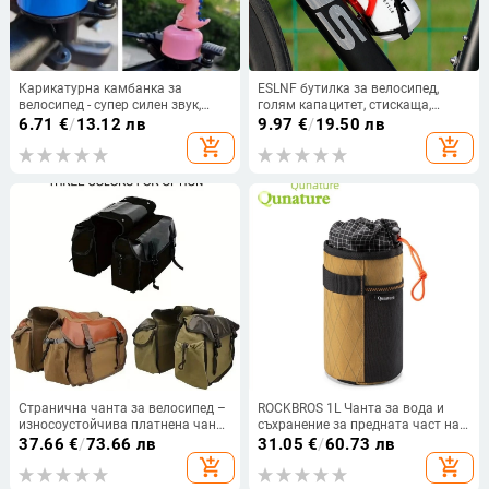
Карикатурна камбанка за
ESLNF бутилка за велосипед,
велосипед - супер силен звук,
голям капацитет, стискаща,
универсална за детски
запазва лед, за планински и
6.71
€
/
13.12 лв
9.97
€
/
19.50 лв
планински велосипеди,
шосейни велосипеди
add_shopping_cart
add_shopping_cart
алуминиева сплав, модел 1140,
марка Fujizhe
Странична чанта за велосипед –
ROCKBROS 1L Чанта за вода и
износоустойчива платнена чанта
съхранение за предната част на
за оборудване, стандартна
рамката на планински и пътни
37.66
€
/
73.66 лв
31.05
€
/
60.73 лв
вместимост (Материал: платно;
велосипеди – закачена на
add_shopping_cart
add_shopping_cart
Функция: чанта за велосипед;
кормилото