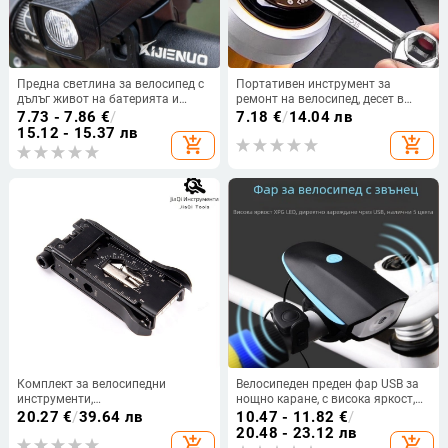
Предна светлина за велосипед с
Портативен инструмент за
дълъг живот на батерията и
ремонт на велосипед, десет в
висока яркост за нощно каране,
едно, стоманена конструкция и
7.73 - 7.86
€
/
7.18
€
/
14.04 лв
подходяща за планински и
вътрешни шестогранни гнезда
15.12 - 15.37 лв
add_shopping_cart
add_shopping_cart
градски велосипеди
Комплект за велосипедни
Велосипеден преден фар USB за
инструменти,
нощно каране, с висока яркост,
многофункционален преносим
модел 7588
20.27
€
/
39.64 лв
10.47 - 11.82
€
/
EDC инструмент (Материал:
20.48 - 23.12 лв
add_shopping_cart
add_shopping_cart
неръждаема стомана; Категория: