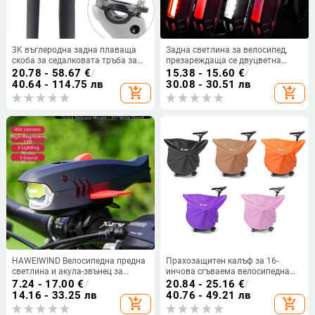
3K въглеродна задна плаваща
Задна светлина за велосипед,
скоба за седалковата тръба за
презареждаща се двуцветна
планински и шосейни велосипеди
предупредителна светлина,
20.78 - 58.67
€
/
15.38 - 15.60
€
/
– изключително лека
светлина за каска за нощно
40.64 - 114.75 лв
30.08 - 30.51 лв
add_shopping_cart
add_shopping_cart
каране, оборудване за каране на
открито
HAWEIWIND Велосипедна предна
Прахозащитен калъф за 16-
светлина и акула-звънец за
инчова сгъваема велосипедна
планински велосипед
чанта
7.24 - 17.00
€
/
20.84 - 25.16
€
/
14.16 - 33.25 лв
40.76 - 49.21 лв
add_shopping_cart
add_shopping_cart