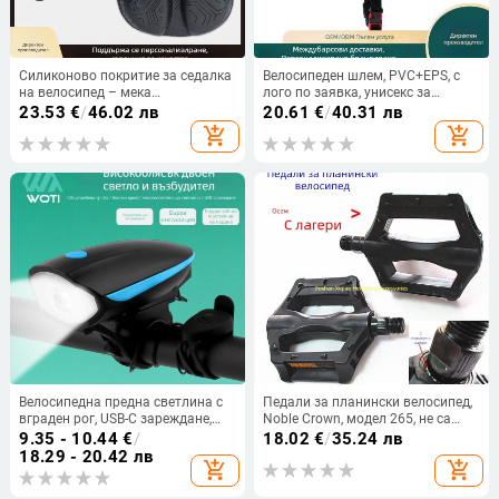
Силиконово покритие за седалка
Велосипеден шлем, PVC+EPS, с
на велосипед – мека
лого по заявка, унисекс за
амортизация, пълно обхващане и
възрастни, монолитен дизайн
23.53
€
/
46.02 лв
20.61
€
/
40.31 лв
удебелен дизайн за планински
add_shopping_cart
add_shopping_cart
велосипед
Велосипедна предна светлина с
Педали за планински велосипед,
вграден рог, USB-C зареждане,
Noble Crown, модел 265, не са
монтаж с лента, марка WOTI
внесени
9.35 - 10.44
€
/
18.02
€
/
35.24 лв
18.29 - 20.42 лв
add_shopping_cart
add_shopping_cart