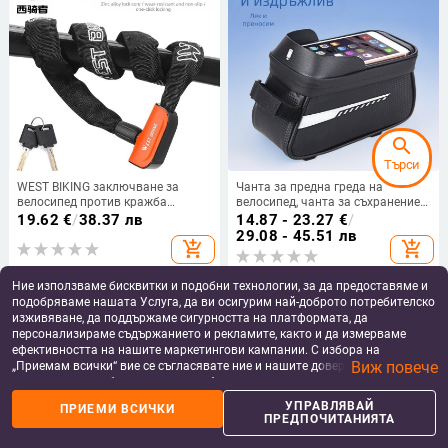
Да • Марка: Друг • Внос: Не
search
Търси
WEST BIKING заключване за
Чанта за предна греда на
велосипед против кражба
велосипед, чанта за съхранение
заключване с ключове за
на мобилен телефон за
19.62
€
/
38.37 лв
14.87 - 23.27
€
/
планински велосипед
планински велосипед,
29.08 - 45.51 лв
add_shopping_cart
add_shopping_cart
заключване за електрическа
водоустойчива чанта за
кола заключване за кола с
окачване на велосипед,
верига за акумулатор
аксесоари за оборудване за езда
Ние използваме бисквитки и подобни технологии, за да предоставяме и
подобряваме нашата Услуга, да ви осигурим най-доброто потребителско
изживяване, да поддържаме сигурността на платформата, да
персонализираме съдържанието и рекламите, както и да измерваме
ефективността на нашите маркетингови кампании. С избора на
Виж повече
„Приемам всички“ вие се съгласявате ние и нашите доверени партньори
да съхраняваме бисквитки и подобни технологии на вашето устройство
за рекламни и аналитични цели. Можете по всяко време да управлявате
УПРАВЛЯВАЙ
ПРИЕМИ ВСИЧКИ
home
apps
shopping_basket
person
своите предпочитания, като натиснете „Управлявай предпочитанията“.
ПРЕДПОЧИТАНИЯТА
За повече информация, моля, вижте нашата
Политика за защита на
Начало
Категории
Кошница
Профил
данните
.