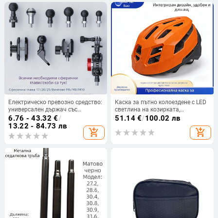
Електрическо превозно средство:
Каска за пътно колоездене с LED
универсален държач със
светлина на козирката,
сферична глава за M6/M8/M10,
интегриран дизайн
6.76 - 43.32
€
/
51.14
€
/
100.02 лв
свързващ прът, Ø17 мм,
13.22 - 84.73 лв
add_shopping_cart
add_shopping_cart
адаптерна сферична глава Ø20
мм, Ø25 мм