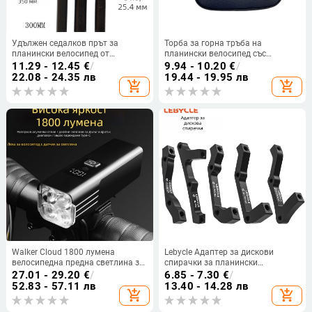
Удължен седалков прът за
Торба за горна тръба на
планински велосипед от
планински велосипед със
алуминиева сплав, диаметри
седалкова и предна гредова
11.29 - 12.45
€
/
9.94 - 10.20
€
/
25.4/27.2/28.6/30.4/30.8/31.6 мм
торба, капацитет 2 л,
22.08 - 24.35 лв
19.44 - 19.95 лв
add_shopping_cart
add_shopping_cart
полиестрова
Walker Cloud 1800 лумена
Lebycle Адаптер за дискови
велосипедна предна светлина за
спирачки за планински
планински велосипед,
велосипед, преобразува 160
27.01 - 29.20
€
/
6.85 - 7.30
€
/
водоустойчива алуминиева
мм/180B до 203 мм
52.83 - 57.11 лв
13.40 - 14.28 лв
add_shopping_cart
add_shopping_cart
сплав