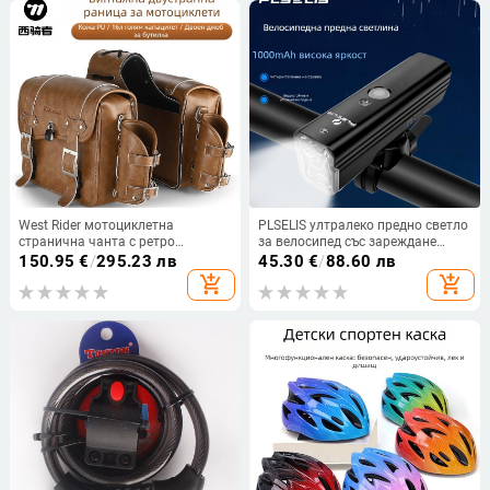
West Rider мотоциклетна
PLSELIS ултралеко предно светло
странична чанта с ретро
за велосипед със зареждане
двустранен дизайн, PU+EVA
Type-C и водоустойчив дизайн
150.95
€
/
295.23 лв
45.30
€
/
88.60 лв
материал, 16 л капацитет, модел
add_shopping_cart
add_shopping_cart
YP0707328