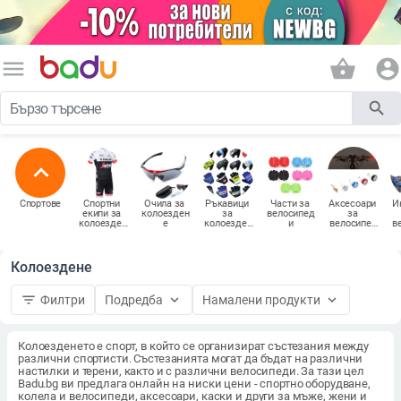
menu
shopping_basket
account_circle
search
expand_less
Спортове
Спортни 
Очила за 
Ръкавици 
Части за 
Аксесоари 
И
екипи за 
колоезден
за 
велосипед
за 
колоезден
е
колоезден
и
велосипед
в
е
е
и
Колоездене
filter_list
keyboard_arrow_down
keyboard_arrow_down
Филтри
Подредба
Намалени продукти
Колоезденето е спорт, в който се организират състезания между
различни спортисти. Състезанията могат да бъдат на различни
настилки и терени, както и с различни велосипеди. За тази цел
Badu.bg ви предлага онлайн на ниски цени - спортно оборудване,
колела и велосипеди, аксесоари, каски и други за мъже, жени и