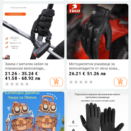
1000 g
обработка
Замък с метален кабел за
Мотоциклетни ръкавици за
планински велосипеди,
велосипедисти от овча кожа,
електрически велосипеди и
водоустойчиви, есен-зимни,
21.26 - 35.24
€
/
26.21
€
/
51.26 лв
мотоциклети
средна дебелина, унисекс
41.58 - 68.92 лв
add_shopping_cart
add_shopping_cart