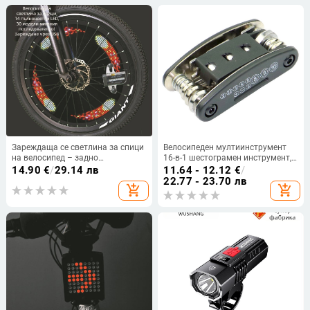
Зареждаща се светлина за спици
Велосипеден мултиинструмент
на велосипед – задно
16-в-1 шестограмен инструмент,
предупредително светло за
въглеродна стомана, модел A0-
14.90
€
/
29.14 лв
11.64 - 12.12
€
/
планински велосипед, литиева
001, Bolerle
22.77 - 23.70 лв
add_shopping_cart
add_shopping_cart
батерия 10440, възможност за
персонализация