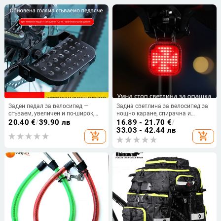
Заден педал за велосипед —
Задна светлина за велосипед за
сгъваем, увеличен и по-широк,
нощно каране, спирачна и
манганова стомана, универсален
предупредителна светлина за
20.40
€
/
39.90 лв
16.89 - 21.70
€
/
за обикновена задна ос, марка
пътни и планински велосипеди —
33.03 - 42.44 лв
add_shopping_cart
add_shopping_cart
Senowoiry/Ji Rui
Spring Heart