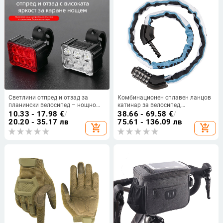
Светлини отпред и отзад за
Комбинационен сплавен ланцов
планински велосипед – нощно
катинар за велосипед,
каране, предупредителна
електрически велосипед и
10.33 - 17.98
€
/
38.66 - 69.58
€
/
светлина, персонализирана
мотоциклет (Марка Pinnamax;
20.20 - 35.17 лв
75.61 - 136.09 лв
add_shopping_cart
add_shopping_cart
обработка; Марка: Друга; Не е
Модели Pinn-706 / Pinn-751;
внесено; Готови за частна марка
Материал: сплав; Приложение:
велосипеди/електрически
превозни средства/мотоциклети)