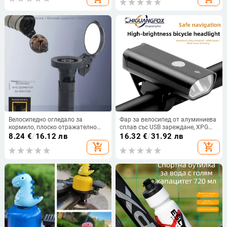
комбиниран пакет;
Персонализация: Да)
Велосипедно огледало за
Фар за велосипед от алуминиева
кормило, плоско отражателно
сплав със USB зареждане, XPG
огледало, PA материал, тегло 33
LED с висока яркост, 1200 mAh,
8.24
€
/
16.12 лв
16.32
€
/
31.92 лв
g, DRCKHROS, артикул 0932
монтаж с лента, за каране извън
add_shopping_cart
add_shopping_cart
пътя и в градски условия