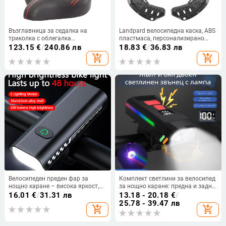
Възглавница за седалка на
Landpard велосипедна каска, ABS
триколка с облегалка
пластмаса, персонализирано
електрическа седалка за кола
производство, печатано лого
123.15
€
/
240.86 лв
18.83
€
/
36.83 лв
батерия седалка за кола чанта
add_shopping_cart
add_shopping_cart
за велосипед уголемена широка
възглавница за седалка
Велосипеден преден фар за
Комплект светлини за велосипед
нощно каране – висока яркост,
за нощно каране: предна и задна
USB презареждаем,
светлина за пътни и планински
16.01
€
/
31.31 лв
13.18 - 20.18
€
/
водоустойчив, за планински
велосипеди; висока яркост;
25.78 - 39.47 лв
add_shopping_cart
add_shopping_cart
велосипед RH2000
марка Jiu yue/yuuisd;
персонализиране: Да; частна
марка: Да; внос: Не