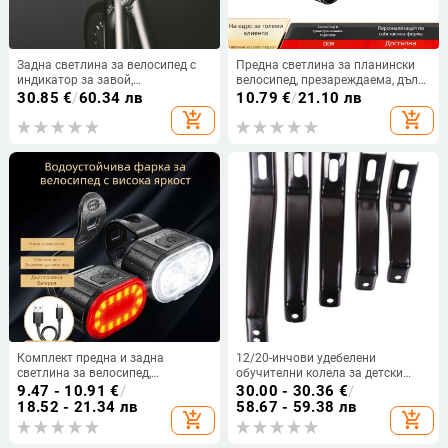
Задна светлина за велосипед с
Предна светлина за планински
индикатор за завой,
велосипед, презареждаема, дълъг
презареждаема и дълъг живот на
обхват, многофункционално
30.85
€
/
60.34 лв
10.79
€
/
21.10 лв
батерията
осветление Wu Shang
add_shopping_cart
add_shopping_cart
Комплект предна и задна
12/20-инчови удебелени
светлина за велосипед,
обучителни колела за детски
презареждаем, висока яркост, за
велосипед с предпазител и
9.47 - 10.91
€
/
30.00 - 30.36
€
/
планински велосипед, нощно
светлинни аксесоари
18.52 - 21.34 лв
58.67 - 59.38 лв
add_shopping_cart
add_shopping_cart
каране, модел Z061-a