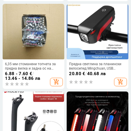
Вместимост: стандарт; Модел:
вижте детайли)
6,35 мм стоманени топчета за
Предна светлина за планински
предна вилка и задна ос на
велосипед Mingchuan, USB
велосипед
зареждане, T6 LED
6.88 - 7.60
€
/
20.80
€
/
40.68 лв
13.46 - 14.86 лв
add_shopping_cart
add_shopping_cart