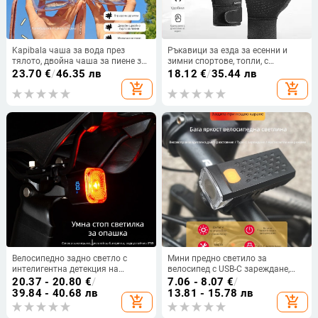
Kapibala чаша за вода през
Ръкавици за езда за есенни и
тялото, двойна чаша за пиене за
зимни спортове, топли, с
училище, специална лятна
поларена подплата,
23.70
€
/
46.35 лв
18.12
€
/
35.44 лв
училищна чаша за момчета и
водоустойчиви, неплъзгащи се,
add_shopping_cart
add_shopping_cart
момичета, преносима чаша със
сензорни, за мъже и жени
сламка с голям капацитет
Велосипедно задно светло с
Мини предно светило за
интелигентна детекция на
велосипед с USB-C зареждане,
спиране, Type-C зареждане, за
четири нива на яркост,
20.37 - 20.80
€
/
7.06 - 8.07
€
/
планински и шосейни
осветление за нощно каране,
39.84 - 40.68 лв
13.81 - 15.78 лв
add_shopping_cart
add_shopping_cart
велосипеди, светло за нощно
монтаж с бързо освобождаване
каране с предупредителна