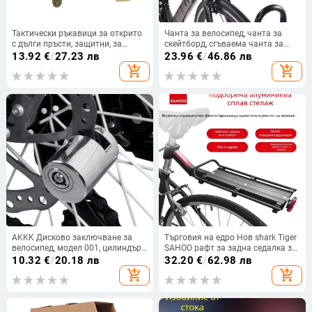
Тактически ръкавици за открито
Чанта за велосипед, чанта за
с дълги пръсти, защитни, за
скейтборд, сгъваема чанта за
планинарство, топли, за
кормило, балансираща чанта за
13.92
€
/
27.23 лв
23.96
€
/
46.86 лв
колоездене, зимни, фитнес, бойни
кола, чанта за езда
add_shopping_cart
add_shopping_cart
ръкавици
AKKK Дисково заключване за
Търговия на едро Нов shark Tiger
велосипед, модел 001, цилиндър
SAHOO рафт за задна седалка за
от сплав мед, за велосипед, тегло
велосипед удобен рафт за
10.32
€
/
20.18 лв
32.20
€
/
62.98 лв
123 g
велосипед за планински
add_shopping_cart
add_shopping_cart
велосипед задна рамка