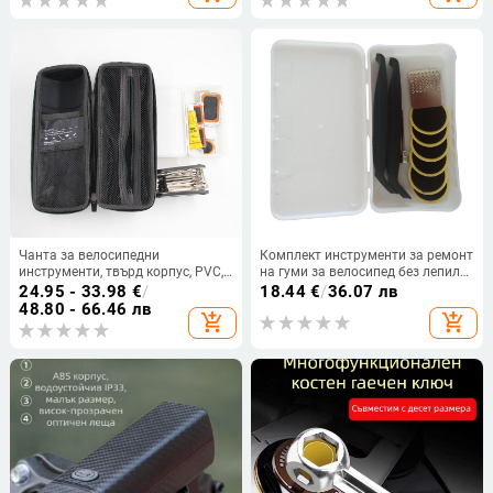
Чанта за велосипедни
Комплект инструменти за ремонт
инструменти, твърд корпус, PVC,
на гуми за велосипед без лепило,
водоустойчива, WOLFBASE Toolkit
в бяла кутия — универсален за
24.95 - 33.98
€
/
18.44
€
/
36.07 лв
мъже и жени.
48.80 - 66.46 лв
add_shopping_cart
add_shopping_cart