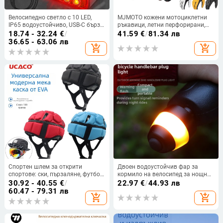
Велосипедно светло с 10 LED,
MJMOTO кожени мотоциклетни
IP65 водоустойчиво, USB-C бързо
ръкавици, летни перфорирани,
зареждане, предно и задно
дишащи, унисекс, CE
18.74 - 32.24
€
/
41.59
€
/
81.34 лв
светло, висока яркост за нощно
сертифицирани
36.65 - 63.06 лв
add_shopping_cart
add_shopping_cart
каране
Спортен шлем за открити
Двоен водоустойчив фар за
спортове: ски, пързаляне, футбол
кормило на велосипед за нощно
и регби; защита на главата при
каране — външно
30.92 - 40.55
€
/
22.97
€
/
44.93 лв
езда и сърф
мултифункционално
60.47 - 79.31 лв
add_shopping_cart
add_shopping_cart
предупредително осветление,
светлина за раница, Plug-In •
Обработка и персонализация: Да
• Упълномощена частна марка: