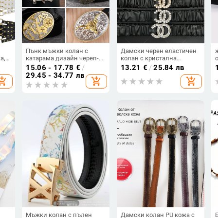
Пънк мъжки колан с
Дамски черен еластичен
а, с
катарама дизайн череп-
колан с кристална
ки
длан, PU кожа, катарама
катарама, луксозен и
15.06 - 17.78
€
/
13.21
€
/
25.84 лв
от сплав с пластина,
универсален за костюм и
29.45 - 34.77 лв
hopping_cart
add_shopping_cart
add_shopping_cart
ири
моден колан
рокля
Мъжки колан с пълен
Дамски колан PU кожа с