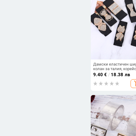
Дамски еластичен ши
колан за талия, корей
стил, декоративен,
9.40
€
/
18.38 лв
метална изработка,
add_s
еднооборотен дизайн,
бизнес стил