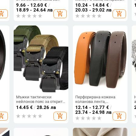
мъже и жени, пряжка с
от сплав, закопчаване с
9.66 - 12.60
€
/
10.24 - 14.84
€
/
см
щифт, ширина под 2 см
пряжка, оригинален
18.89 - 24.64 лв
20.03 - 29.02 лв
hopping_cart
add_shopping_cart
add_shopping_cart
дизайн, лято 2025
Мъжки тактически
Перфорирана кожена
нейлонов пояс за открито
коланова лента,
кожа
– стоманена катарама,
двуслойна телешка кожа,
14.45
€
/
28.26 лв
12.14 - 12.77
€
/
автоматично
гладко закопчаване,
23.74 - 24.98 лв
hopping_cart
add_shopping_cart
add_shopping_cart
закопчаване, ширина 2–4
ширина 2–4 cm
см