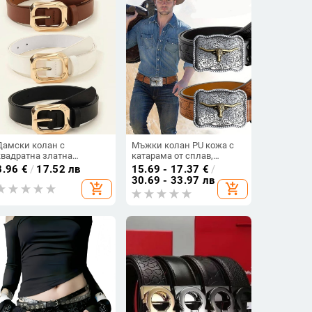
Дамски колан с
Мъжки колан PU кожа с
квадратна златна
катарама от сплав,
катарама и имитация на
пластинна катарама в
8.96
€
/
17.52 лв
15.69 - 17.37
€
/
кожа, дамски панталони
стил глава на бик, ретро
30.69 - 33.97 лв
add_shopping_cart
add_shopping_cart
Maillard с декоративни
релефна кожа, уестърн
панталони, дамски колан
стил; ширина 2-4 см
на едро