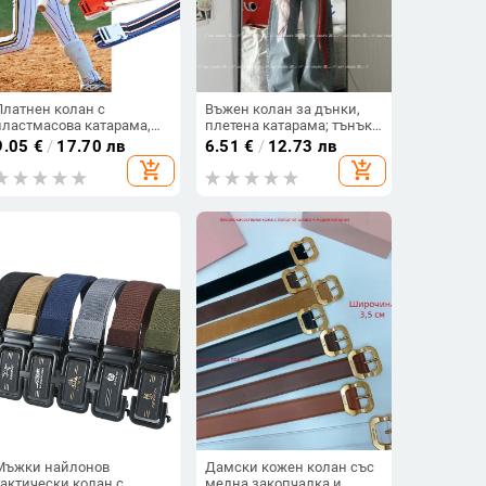
Платнен колан с
Въжен колан за дънки,
пластмасова катарама,
плетена катарама; тънък
японско-корейски преппи
стил (<2 см), материал:
9.05
€
/
17.70 лв
6.51
€
/
12.73 лв
стил, пролет 2024
памук и лен, стил: панк/
add_shopping_cart
add_shopping_cart
хип-хоп/неутрален/
нишов, есен 2025
Мъжки найлонов
Дамски кожен колан със
тактически колан с
медна закопчалка и