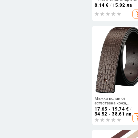
сплав, закопчаване с
8.14
€
/
15.92 лв
катинар, ширина 2–4 
add_s
Мъжки колан от
естествена кожа,
двуслойна кравешка 
17.65 - 19.74
€
/
с ембосинг, гладка
34.52 - 38.61 лв
add_s
пряжка от сплав