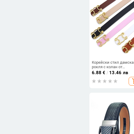
Корейски стил дамска
рокля с колан от
имитационна кожа, тъ
6.88
€
/
13.46 лв
колан (<2 см),
add_s
закопчаване с пластин
катарама от сплав, ст
свеж и сладък