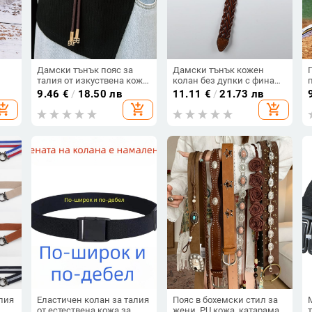
Дамски тънък пояс за
Дамски тънък кожен
талия от изкуствена кожа
колан без дупки с фина
в стил въжен –
плетена украса, подходящ
9.46
€
/
18.50 лв
11.11
€
/
21.73 лв
и и
универсален аксесоар за
за рокля и костюм;
hopping_cart
add_shopping_cart
add_shopping_cart
ав,
рокли и палта, катарама
катарама от сплав;
от сплав, гладко
закопчаване с щифт;
закопчаване, ширина под
ширина 2-4 см
2 см
лия
Еластичен колан за талия
Пояс в бохемски стил за
от естествена кожа за
жени, PU кожа, катарама