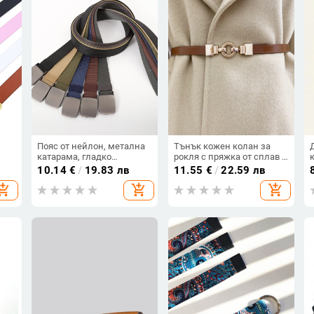
Пояс от нейлон, метална
Тънък кожен колан за
катарама, гладко
рокля с пряжка от сплав и
нък
закопчаване, ширина 2–4
закопчаване чрез
10.14
€
/
19.83 лв
11.55
€
/
22.59 лв
см, произход Jinhua
връзване
hopping_cart
add_shopping_cart
add_shopping_cart
а,
ил