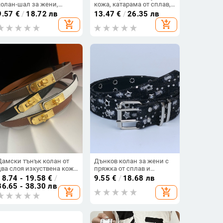
колан‑шал за жени,
кожа, катарама от сплав,
тъкана мъниеста връв за
закопчаване с кука,
9.57
€
/
18.72 лв
13.47
€
/
26.35 лв
талия, тънък пояс (<2 см),
широка версия >4 см,
add_shopping_cart
add_shopping_cart
ръчна изработка, катинар
Лято 2024
от сплав
Дамски тънък колан от
Дънков колан за жени с
два слоя изкуствена кожа
пряжка от сплав и
с въртяща се катарама от
закопчаване с игла, тънка
18.74 - 19.58
€
/
9.55
€
/
18.68 лв
сплав, декоративен
ширина (<2 см);
36.65 - 38.30 лв
add_shopping_cart
add_shopping_cart
отпечатък на длан,
оригинален дизайн;
подходящ за рокли и
пролет 2025; бродерия,
палта
ажуриране и пробиване
на дупки