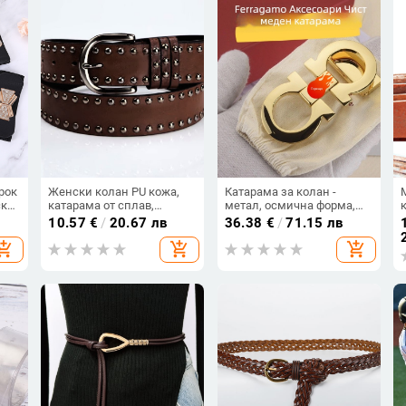
рок
Женски колан PU кожа,
Катарама за колан -
ски
катарама от сплав,
метал, осмична форма,
закопчаване с игла, стил
огледално полирана
10.57
€
/
20.67 лв
36.38
€
/
71.15 лв
панк и уличен,
повърхност
hopping_cart
add_shopping_cart
add_shopping_cart
декоративни нитове