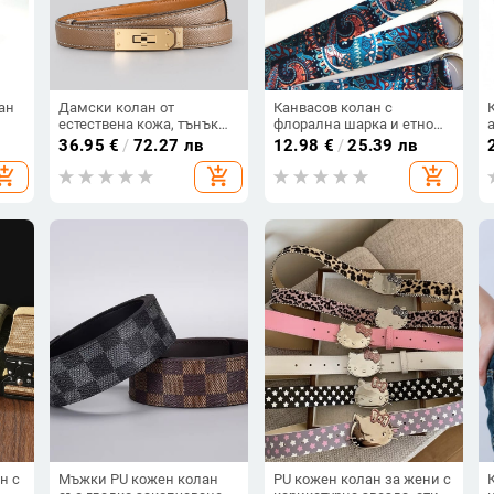
ан
Дамски колан от
Канвасов колан с
естествена кожа, тънък
флорална шарка и етно
 от
под 2 см, декоративен
стил; Двойна закопчалка;
36.95
€
/
72.27 лв
12.98
€
/
25.39 лв
пояс за рокли, поли и
Материал: тъкане;
hopping_cart
add_shopping_cart
add_shopping_cart
пуловери
Материал на катарамата:
желязо; Тип закопчаване:
двойна халка; Стил:
оригинален дизайн;
Обработка:
електроплакиране, ръчно
поставени мъниста,
сушене
н с
Мъжки PU кожен колан
PU кожен колан за жени с