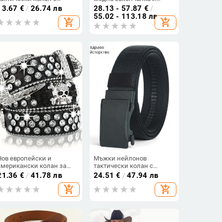
автоматично
пинов механизъм,
13.67
€
/
26.74 лв
28.13 - 57.87
€
/
закопчаване,
ширина 2-4 см
55.02 - 113.18 лв
add_shopping_cart
add_shopping_cart
мултифункционален
платнен колан за спорт
на открито
Нов европейски и
Мъжки нейлонов
американски колан за
тактически колан с
панталони от изкуствена
автоматична катарама от
21.36
€
/
41.78 лв
24.51
€
/
47.94 лв
кожа, персонализирана
сплав, ежедневен и
add_shopping_cart
add_shopping_cart
модна продажба на едро,
универсален стил,
мъжки модерни мъжки
ширина 2-4 см
дънки, универсален
колан, висок клас колан