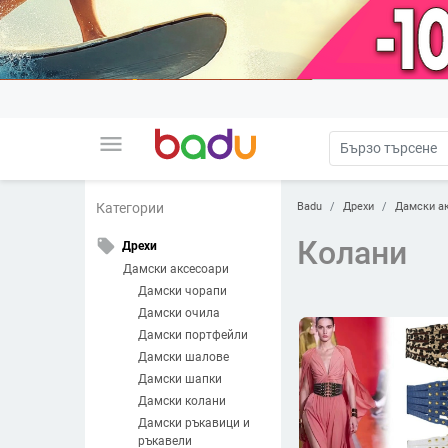
menu
Badu
Дрехи
Дамски а
Категории
Колани
local_offer
Дрехи
Дамски аксесоари
Дамски чорапи
Дамски очила
Дамски портфейли
Дамски шалове
Дамски шапки
Дамски колани
Дамски ръкавици и
ръкавели