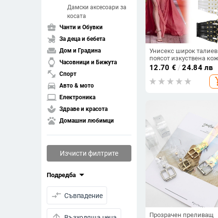
Дамски аксесоари за
косата
business_center
Чанти и Обувки
child_friendly
За деца и бебета
weekend
Унисекс широк талиев
Дом и Градина
поясот изкуствена кож
watch
Часовници и Бижута
множество кръгли дуп
12.70
€
/
24.84 лв
за колан, подходящ за
fitness_center
Спорт
add_s
рокли и костюми, чет
directions_car
Авто & мото
сезона, възможна
персонализация, есен
laptop
Електроника
2025
spa
Здраве и красота
pets
Домашни любимци
Изчисти филтрите
arrow_drop_down
Подредба
compare_arrows
Съвпадение
Прозрачен преливащ
arrow_upward
Възходяща цена