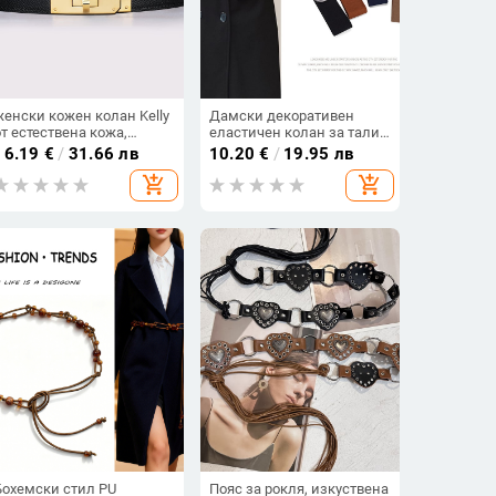
женски кожен колан Kelly
Дамски декоративен
от естествена кожа,
еластичен колан за талия
въртяща се катарама,
с пряжка, широк канвас
16.19
€
/
31.66 лв
10.20
€
/
19.95 лв
регулируем, тънък стил
колан за рокли, винтидж
add_shopping_cart
add_shopping_cart
стил, дължина 60–80 см
Бохемски стил PU
Пояс за рокля, изкуствена