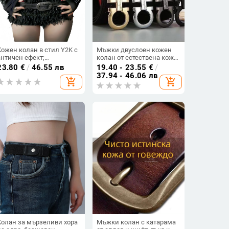
Кожен колан в стил Y2K с
Мъжки двуслоен кожен
античен ефект;
колан от естествена кожа
естествена кожа;
с 8-образна катарама,
23.80
€
/
46.55 лв
19.40 - 23.55
€
/
катарама от сплав и щифт
гладко закопчаване,
37.94 - 46.06 лв
add_shopping_cart
add_shopping_cart
за закопчаване; втори
ширина 2–4 см, бизнес-
слой телешка кожа; ръчна
елегантен стил
гравировка; старинен
финиш
Колан за мързеливи хора
Мъжки колан с катарама