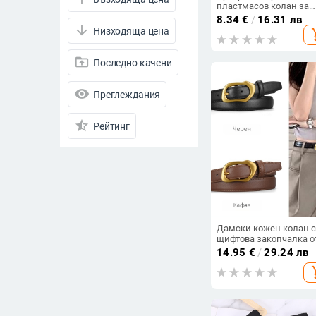
пластмасов колан за
жени, цветен декорат
8.34
€
/
16.31 лв
моден аксесоар
arrow_downward
Низходяща цена
add_s
drive_folder_upload
Последно качени
visibility
Преглеждания
star_half
Рейтинг
arrow_drop_down
Намалени продукти
Намалени продукти
Всички продукти
Дамски кожен колан с
щифтова закопчалка о
Цена
сплав, двуслойна
14.95
€
/
29.24 лв
кравешка кожа, релеф
-
add_s
обработка,
минималистичен
елегантен бизнес
аксесоар
Изчисти филтрите