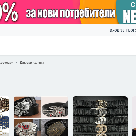
Вход за търг
ксесоари
Дамски колани