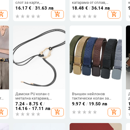
слот за карти,
катарама от сплав,
ивен
автоматично
артистичен винтидж стил,
16.17
€
/
31.63 лв
18.48
€
/
36.14 лв
закопчаване, изкуствена
лято 2025
hopping_cart
add_shopping_cart
add_shopping_cart
кожа, катарама от сплав,
ширина 2–4 см
Дамски PU колан с
Външен нейлонов
т
метална катарама,
тактически колан за
възелно закопчаване,
спорт, за деца, ширина 2.5
7.24 - 8.75
€
/
9.97
€
/
19.50 лв
на
тънък дизайн под 2 см,
см, пластмасова
14.16 - 17.11 лв
hopping_cart
add_shopping_cart
add_shopping_cart
електроплакиран финиш
катарама, екологично
чист тъкана платнена
лента