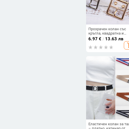
Прозрачен колан със
кръгла, квадратна и
сърдечна катарама —
6.97
€
/
13.63 лв
дамски колан за дънк
add_s
поли, катарама от спл
щифтово закопчаване,
ширина 2–4 см
Еластичен колан за та
– платно, катинар от