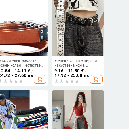
Мъжки електрически
Женски колан с пирони –
кожен колан – естествена
изкуствена кожа,
кожа, текстура свинска
катарама от сплав,
12.64 - 14.11
€
/
9.16 - 11.80
€
/
кожа, катарама от сплав,
закопчаване с игла,
24.72 - 27.60 лв
17.92 - 23.08 лв
add_shopping_cart
add_shopping_cart
закопчаване щифт,
ширина 2–4 см, панк стил
ширина 2-4 см