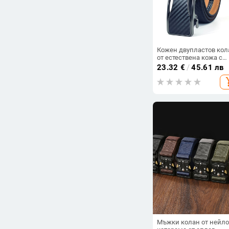
Кожен двупластов кол
от естествена кожа с
автоматична катарама
23.32
€
/
45.61 лв
сплав — Quifeutes
add_s
Мъжки колан от нейло