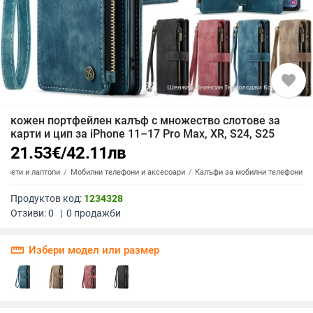
favorite
кожен портфейлен калъф с множество слотове за
карти и цип за iPhone 11–17 Pro Max, XR, S24, S25
21.53
€
/
42.11
лв
аблети и лаптопи
Мобилни телефони и аксесоари
Калъфи за мобилни телефони
Продуктов код:
1234328
Отзиви:
0
|
0
продажби
straighten
Избери модел или размер