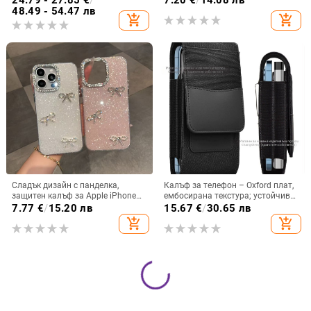
24.79 - 27.85
€
/
7.20
€
/
14.08 лв
запечатан
удароустойчив и устойчив на
48.49 - 54.47 лв
add_shopping_cart
add_shopping_cart
отпечатъци
Сладък дизайн с панделка,
Калъф за телефон – Oxford плат,
защитен калъф за Apple iPhone
ембосирана текстура; устойчив
11–15 Pro Max, пълен обхват
на износ и изпадане, против
7.77
€
/
15.20 лв
15.67
€
/
30.65 лв
отпечатъци; съвместим с iPhone
add_shopping_cart
add_shopping_cart
12, iPhone 13, iPhone 14 и други