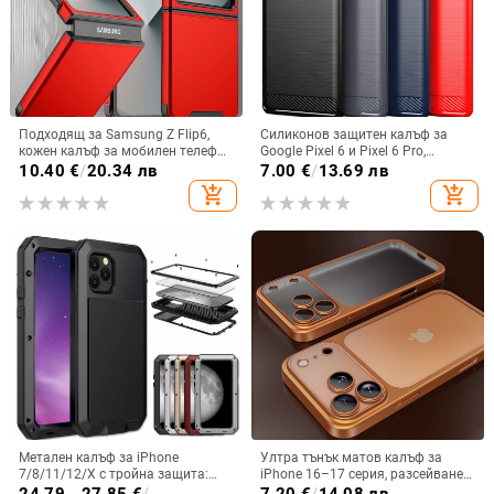
Подходящ за Samsung Z Flip6,
Силиконов защитен калъф за
кожен калъф за мобилен телефон
Google Pixel 6 и Pixel 6 Pro,
Flip5, твърд двустранен калъф
съвместим с Pixel 7a, пълна
10.40
€
/
20.34 лв
7.00
€
/
13.69 лв
против падане за Flip7, защитен
защита
add_shopping_cart
add_shopping_cart
калъф Armor
Метален калъф за iPhone
Ултра тънък матов калъф за
7/8/11/12/X с тройна защита:
iPhone 16–17 серия, разсейване
удароустойчив, прахоустойчив и
на топлината, пълно покритие,