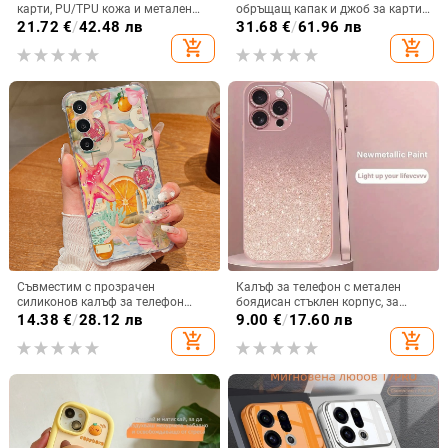
карти, PU/TPU кожа и метален
обръщащ капак и джоб за карти,
пръстен; ръчна изработка,
защита от падане, A16 джоб за
21.72
€
/
42.48 лв
31.68
€
/
61.96 лв
против изпускане, за Samsung
карта, A56 PU/TPU калъф,
add_shopping_cart
add_shopping_cart
магнитно затваряне
Съвместим с прозрачен
Калъф за телефон с метален
силиконов калъф за телефон
боядисан стъклен корпус, за
Samsung S25 Ultra,
iPhone 11–14 Pro Max,
14.38
€
/
28.12 лв
9.00
€
/
17.60 лв
персонализиран рисуван дизайн
охлаждане, модел YK263
add_shopping_cart
add_shopping_cart
за S24 FE и защитен калъф A55
5G.