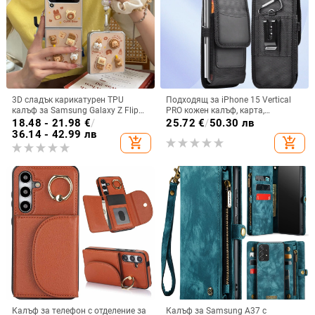
3D сладък карикатурен TPU
Подходящ за iPhone 15 Vertical
калъф за Samsung Galaxy Z Flip
PRO кожен калъф, карта,
6/3/4, защита срещу изпускане,
оксфордски плат, найлонов плат,
18.48 - 21.98
€
/
25.72
€
/
50.30 лв
корейски стил
колан, чанта за кръста на
36.14 - 42.99 лв
add_shopping_cart
add_shopping_cart
мобилен телефон
Калъф за телефон с отделение за
Калъф за Samsung A37 с