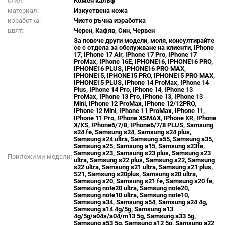
стил:
Кожен калъф
материал:
Изкуствена кожа
изработка:
Чисто ръчна изработка
цвят:
Черен, Кафяв, Син, Червен
За повече други модели, моля, консултирайте
се с отдела за обслужване на клиенти, IPhone
17, IPhone 17 Air, IPhone 17 Pro, IPhone 17
ProMax, IPhone 16E, IPHONE16, IPHONE16 PRO,
IPHONE16 PLUS, IPHONE16 PRO MAX,
IPHONE15, IPHONE15 PRO, IPHONE15 PRO MAX,
IPHONE15 PLUS, IPhone 14 ProMax, IPhone 14
Plus, IPhone 14 Pro, IPhone 14, IPhone 13
ProMax, IPhone 13 Pro, IPhone 13, IPhone 13
Mini, IPhone 12 ProMax, IPhone 12/12PRO,
IPhone 12 Mini, IPhone 11 ProMax, IPhone 11,
IPhone 11 Pro, IPhone XSMAX, IPhone XR, IPhone
X/XS, IPhone6/7/8, IPhone6/7/8 PLUS, Samsung
s24 fe, Samsung s24, Samsung s24 plus,
Samsung s24 ultra, Samsung a55, Samsung a35,
Samsung a25, Samsung a15, Samsung s23fe,
Samsung s23, Samsung s23 plus, Samsung s23
Приложими модели:
ultra, Samsung s22 plus, Samsung s22, Samsung
s22 ultra, Samsung s21 ultra, Samsung s21 plus,
S21, Samsung s20plus, Samsung s20 ultra,
Samsung s20, Samsung s21 fe, Samsung s20 fe,
Samsung note20 ultra, Samsung note20,
Samsung note10 ultra, Samsung note10,
Samsung a34, Samsung a54, Samsung a24 4g,
Samsung a14 4g/5g, Samsung a13
4g/5g/a04s/a04/m13 5g, Samsung a33 5g,
Samsung a53 5g, Samsung a12 5g, Samsung a22