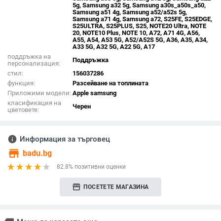
5g, Samsung a32 5g, Samsung a30s_a50s_a50,
Samsung a51 4g, Samsung a52/a52s 5g,
Samsung a71 4g, Samsung a72, S25FE, S25EDGE,
S25ULTRA, S25PLUS, S25, NOTE20 Ultra, NOTE
20, NOTE10 Plus, NOTE 10, A72, A71 4G, A56,
A55, A54, A53 5G, A52/A52S 5G, A36, A35, A34,
A33 5G, A32 5G, A22 5G, A17
поддръжка на
Поддръжка
персонализация:
стил:
156037286
функция:
Разсейване на топлината
Приложими модели:
Apple samsung
класификация на
Черен
цветовете:
info
Информация за търговец
store
badu.bg
82.8% позитивни оценки
storefront
ПОСЕТЕТЕ МАГАЗИНА