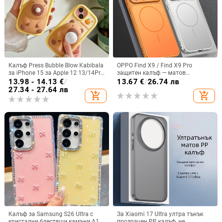
Калъф Press Bubble Blow Kabibala
OPPO Find X9 / Find X9 Pro
за iPhone 15 за Apple 12 13/14Pro
защитен калъф — матов
Max, устойчив на изпускане 11
пластмасов, минималистичен
13.98 - 14.13
€
/
13.67
€
/
26.74 лв
стил, против изпускане, магнитно
27.34 - 27.64 лв
add_shopping_cart
add_shopping_cart
зареждане, възможност за
персонализация
Калъф за Samsung S26 Ultra с
За Xiaomi 17 Ultra ултра тънък
кристални блестящи камъни A17,
прозрачен PP калъф, не