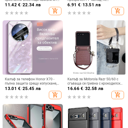
A57IMD Aurora Bow и S24FE,
пожълтява, матиран финиш и
11.42
€
/
22.34 лв
6.91
€
/
13.51 лв
защита от падане
гофриран модел
add_shopping_cart
add_shopping_cart
Калъф за телефон Honor X70 -
Калъф за Motorola Razr 50/60 с
пълна защита срещу изпускане,
сгъваща се гривна с крокодилски
закалено стъкло, модел Аурора
релеф
13.01
€
/
25.45 лв
16.66
€
/
32.58 лв
add_shopping_cart
add_shopping_cart