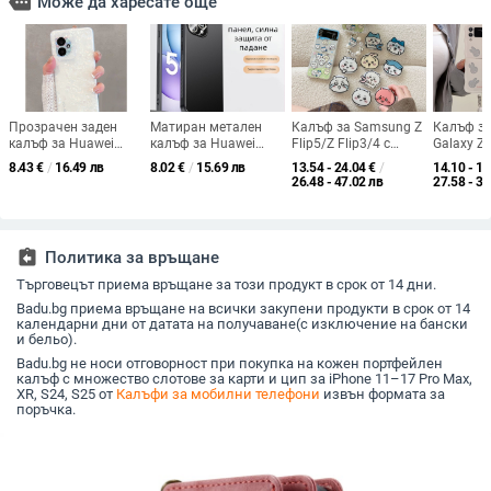
more
Може да харесате още
Прозрачен заден
Матиран метален
Калъф за Samsung Z
Калъф з
калъф за Huawei
калъф за Huawei
Flip5/Z Flip3/4 с
Galaxy Z 
Honor
Enjoy 80S, Enjoy 70
магнитна подставка
Galaxy Z 
8.43
€
/
16.49 лв
8.02
€
/
15.69 лв
13.54 - 24.04
€
/
14.10 - 17
100/100Pro/X100P,
Plus, Enjoy 70 Pro и
и карикатурен
мультяш
26.48 - 47.02 лв
27.58 - 33
инст стил
Enjoy 80 Pro, с пълна
дизайн
блестящо
защита на лещите и
дизайн,
ефективно
удароус
отвеждане на
assignment_return
Политика за връщане
топлината
Търговецът приема връщане за този продукт в срок от 14 дни.
Badu.bg приема връщане на всички закупени продукти в срок от 14
календарни дни от датата на получаване(с изключение на бански
и бельо).
Badu.bg не носи отговорност при покупка на кожен портфейлен
калъф с множество слотове за карти и цип за iPhone 11–17 Pro Max,
XR, S24, S25 от
Калъфи за мобилни телефони
извън формата за
поръчка.