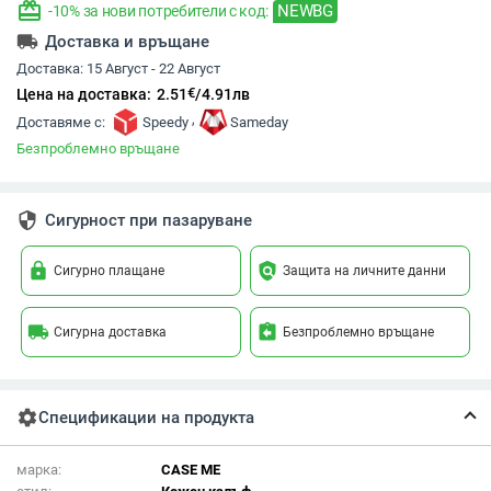
redeem
NEWBG
-10% за нови потребители с код:
local_shipping
Доставка и връщане
Доставка:
15 Август - 22 Август
€
Цена на доставка:
2.51
/
4.91
лв
,
Доставяме с:
Speedy
Sameday
Безпроблемно връщане
security
Сигурност при пазаруване
lock
policy
Сигурно плащане
Защита на личните данни
local_shipping
assignment_return
Сигурна доставка
Безпроблемно връщане
settings
Спецификации на продукта
марка:
CASE ME