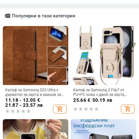
more
Популярни в тази категория
Калъф за Samsung S23 Ultra с
Калъф за Samsung Z Flip7 от
държател за карта и каишка за
PU+PC кожа с джоб за карта,
през врата
пръстен за държане, еластичен
11.18 - 12.05
€
/
25.66
€
/
50.19 лв
държач за карти и кръстосана
21.87 - 23.57 лв
add_shopping_cart
add_shopping_cart
презрамка