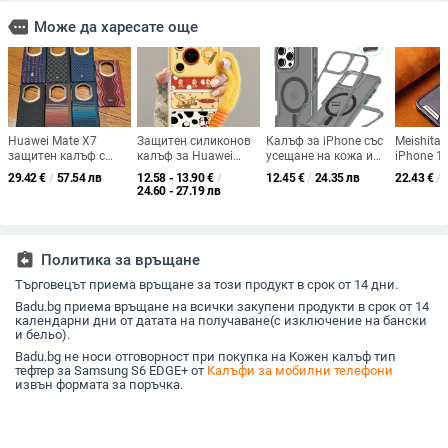
more
Може да харесате още
Huawei Mate X7
Защитен силиконов
Калъф за iPhone със
Meishita
защитен калъф с
калъф за Huawei
усещане на кожа и
iPhone 14
кевларова шарка,
Pura80 Pro –
магнит — матово
Pro Max 
29.42
€
/
57.54 лв
12.58 - 13.90
€
/
12.45
€
/
24.35 лв
22.43
€
/
ултра тънък
карикатурен дизайн
покритие, защита от
прикрепв
24.60 - 27.19 лв
магнитен дизайн,
Starman
изпускане
обхват,
двуосна
повърхно
противодроп
защита, печат чрез
assignment_return
Политика за връщане
воден трансфер
Търговецът приема връщане за този продукт в срок от 14 дни.
Badu.bg приема връщане на всички закупени продукти в срок от 14
календарни дни от датата на получаване(с изключение на бански
и бельо).
Badu.bg не носи отговорност при покупка на Кожен калъф тип
тефтер за Samsung S6 EDGE+ от
Калъфи за мобилни телефони
извън формата за поръчка.