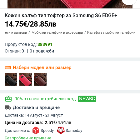
Кожен калъф тип тефтер за Samsung S6 EDGE+
14.75
€
/
28.85
лв
аблети и лаптопи
Мобилни телефони и аксесоари
Калъфи за мобилни телефони
Продуктов код:
383991
Отзиви:
0
|
0
продажби
straighten
Избери модел или размер
redeem
NEWBG
-10% за нови потребители с код:
local_shipping
Доставка и връщане
Доставка:
14 Август - 21 Август
€
Цена на доставка:
2.51
/
4.91
лв
,
Доставяме с:
Speedy
Sameday
Безпроблемно връщане