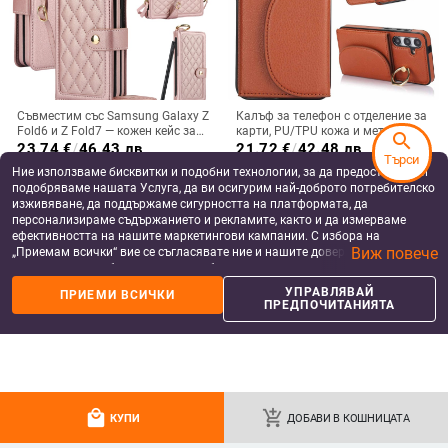
Съвместим със Samsung Galaxy Z
Калъф за телефон с отделение за
Fold6 и Z Fold7 — кожен кейс за
карти, PU/TPU кожа и метален
search
телефон с слот за стилус,
пръстен; ръчна изработка,
23.74
€
/
46.43 лв
21.72
€
/
42.48 лв
Търси
сгъваем дизайн, елегантен стил, с
против изпускане, за Samsung
add_shopping_cart
add_shopping_cart
Ние използваме бисквитки и подобни технологии, за да предоставяме и
каишка за китката, за дами
подобряваме нашата Услуга, да ви осигурим най-доброто потребителско
изживяване, да поддържаме сигурността на платформата, да
персонализираме съдържанието и рекламите, както и да измерваме
ефективността на нашите маркетингови кампании. С избора на
Виж повече
„Приемам всички“ вие се съгласявате ние и нашите доверени партньори
да съхраняваме бисквитки и подобни технологии на вашето устройство
за рекламни и аналитични цели. Можете по всяко време да управлявате
УПРАВЛЯВАЙ
ПРИЕМИ ВСИЧКИ
своите предпочитания, като натиснете „Управлявай предпочитанията“.
ПРЕДПОЧИТАНИЯТА
За повече информация, моля, вижте нашата
Политика за защита на
данните
.
Флип калъф за телефон за Xiaomi
Прозрачен ултра тънък твърд
local_mall
add_shopping_cart
КУПИ
ДОБАВИ В КОШНИЦАТА
Redmi Note 11 Pro Global 4G,
калъф за Honor Magic V6, пълен
имитационна кожа, бизнес стил
обхват, защита от падане, за
8.43
€
/
16.49 лв
6.96
€
/
13.61 лв