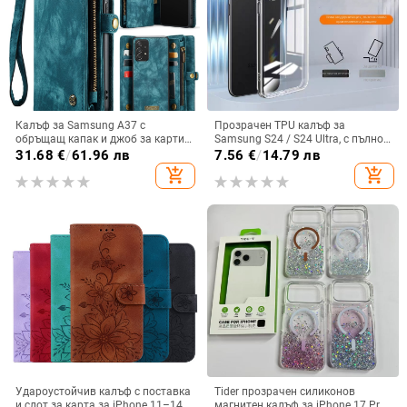
Калъф за Samsung A37 с
Прозрачен TPU калъф за
обръщащ капак и джоб за карти,
Samsung S24 / S24 Ultra, с пълно
защита от падане, A16 джоб за
покритие и защита на камерата
31.68
€
/
61.96 лв
7.56
€
/
14.79 лв
карта, A56 PU/TPU калъф,
add_shopping_cart
add_shopping_cart
магнитно затваряне
Удароустойчив калъф с поставка
Tider прозрачен силиконов
и слот за карта за iPhone 11–14
магнитен калъф за iPhone 17 Pro