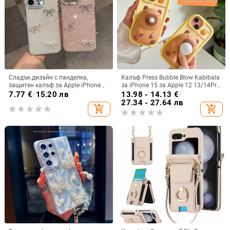
Сладък дизайн с панделка,
Калъф Press Bubble Blow Kabibala
защитен калъф за Apple iPhone
за iPhone 15 за Apple 12 13/14Pro
11–15 Pro Max, пълен обхват
Max, устойчив на изпускане 11
7.77
€
/
15.20 лв
13.98 - 14.13
€
/
27.34 - 27.64 лв
add_shopping_cart
add_shopping_cart