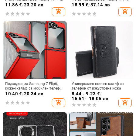
Pro Max, изкуствена кожа,
Max, защита срещу падане,
11.86
€
/
23.20 лв
18.99
€
/
37.14 лв
релефна украса
стилен дизайн
add_shopping_cart
add_shopping_cart
Подходящ за Samsung Z Flip6,
Универсален поясен калъф за
кожен калъф за мобилен телефон
телефон от изкуствена кожа
Flip5, твърд двустранен калъф
10.40
€
/
20.34 лв
8.44 - 9.23
€
/
против падане за Flip7, защитен
16.51 - 18.05 лв
add_shopping_cart
add_shopping_cart
калъф Armor