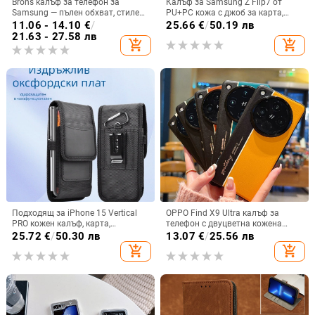
Brons калъф за телефон за
Калъф за Samsung Z Flip7 от
Samsung — пълен обхват, стилен
PU+PC кожа с джоб за карта,
и креативен дизайн, TPU
пръстен за държане, еластичен
11.06 - 14.10
€
/
25.66
€
/
50.19 лв
материал, удароустойчив
държач за карти и кръстосана
21.63 - 27.58 лв
add_shopping_cart
add_shopping_cart
презрамка
Подходящ за iPhone 15 Vertical
OPPO Find X9 Ultra калъф за
PRO кожен калъф, карта,
телефон с двуцветна кожена
оксфордски плат, найлонов плат,
текстура и флуоресцентни линии,
25.72
€
/
50.30 лв
13.07
€
/
25.56 лв
колан, чанта за кръста на
GT8Pro защитен калъф
add_shopping_cart
add_shopping_cart
мобилен телефон