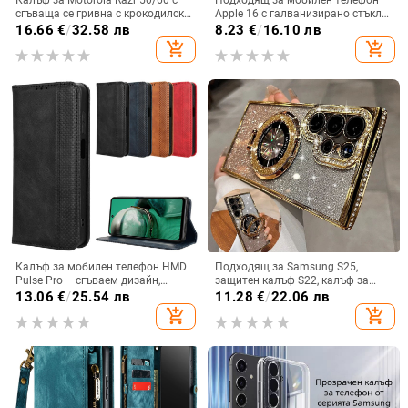
Калъф за Motorola Razr 50/60 с
Подходящ за мобилен телефон
сгъваща се гривна с крокодилски
Apple 16 с галванизирано стъкло
релеф
и ослепителна течаща светлина,
16.66
€
/
32.58 лв
8.23
€
/
16.10 лв
семпъл iPhone 17 Pro, модерен и
add_shopping_cart
add_shopping_cart
лек луксозен 14 Plus.
Калъф за мобилен телефон HMD
Подходящ за Samsung S25,
Pulse Pro – сгъваем дизайн,
защитен калъф S22, калъф за
магнитно задържане, джоб за
мобилен телефон Edge Drill, S24,
13.06
€
/
25.54 лв
11.28
€
/
22.06 лв
карти, TPU кожа, удароустойчив
прозрачен магнитен държач със
add_shopping_cart
add_shopping_cart
стрази A56, брокат против
падане на пудра.