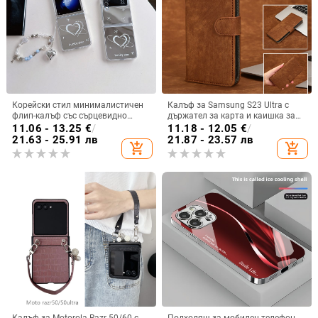
Корейски стил минималистичен
Калъф за Samsung S23 Ultra с
флип-калъф със сърцевидно
държател за карта и каишка за
огледало за Samsung Galaxy Z
през врата
11.06 - 13.25
€
/
11.18 - 12.05
€
/
Flip 3/4/5
21.63 - 25.91 лв
21.87 - 23.57 лв
add_shopping_cart
add_shopping_cart