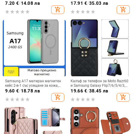
на топлината, пълно покритие,
защита, удароустойчив, против
7.20
€
/
14.08 лв
17.91
€
/
35.03 лв
удароустойчив и устойчив на
износване, материал PC +
add_shopping_cart
add_shopping_cart
отпечатъци
имитационна кожа, прецизна
обработка
Samsung A17 матиран магнитен
Калъф за телефон за Moto Razr60
кейс 2-в-1 със усещане за кожа,
и Samsung Galaxy Flip7/6/5/4/3,
удароустойчива обвивка от
сгъваем с пръстен, защита от
9.60
€
/
18.78 лв
19.66
€
/
38.45 лв
PC+TPU, цветове: розово,
изпускане, минималистичен PU
add_shopping_cart
add_shopping_cart
червено, лилаво, синьо, черно
кожен калъф, ръчна изработка