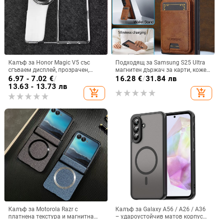
Калъф за Honor Magic V5 със
Подходящ за Samsung S25 Ultra
сгъваем дисплей, прозрачен,
магнитен държач за карти, кожен
лъскав, PC материал
калъф S24Plus, защитен калъф,
6.97 - 7.02
€
/
16.28
€
/
31.84 лв
разделен на части, калъф за
13.63 - 13.73 лв
add_shopping_cart
add_shopping_cart
мобилен телефон Samsung
Калъф за Motorola Razr с
Калъф за Galaxy A56 / A26 / A36
платнена текстура и магнитна
– удароустойчив матов корпус