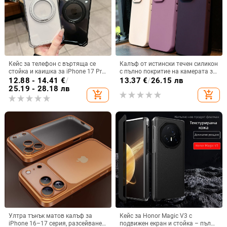
Кейс за телефон с въртяща се
Калъф от истински течен силикон
стойка и каишка за iPhone 17 Pro
с пълно покритие на камерата за
Max, 16, 15 и iPhone 11
iPhone 14 Pro Max, iPhone 13 Pro
12.88 - 14.41
€
/
13.37
€
/
26.15 лв
и iPhone 12 — удароустойчив
25.19 - 28.18 лв
add_shopping_cart
add_shopping_cart
Ултра тънък матов калъф за
Кейс за Honor Magic V3 с
iPhone 16–17 серия, разсейване
подвижен екран и стойка – пълна