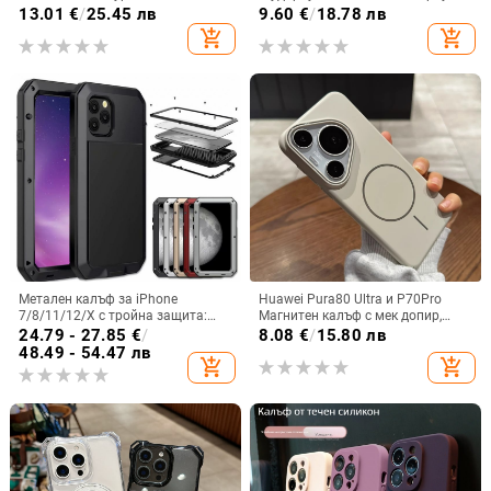
панта, флип
от PC+TPU с текстура на кожа
13.01
€
/
25.45 лв
9.60
€
/
18.78 лв
add_shopping_cart
add_shopping_cart
Метален калъф за iPhone
Huawei Pura80 Ultra и P70Pro
7/8/11/12/X с тройна защита:
Магнитен калъф с мек допир,
удароустойчив, прахоустойчив и
ултра тънък PC корпус,
24.79 - 27.85
€
/
8.08
€
/
15.80 лв
запечатан
противоударна защита
48.49 - 54.47 лв
add_shopping_cart
add_shopping_cart