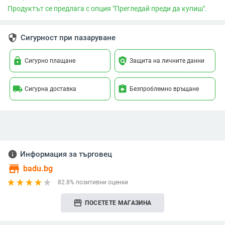
Продуктът се предлага с опция "Прегледай преди да купиш".
security
Сигурност при пазаруване
lock
policy
Сигурно плащане
Защита на личните данни
local_shipping
assignment_return
Сигурна доставка
Безпроблемно връщане
info
Информация за търговец
store
badu.bg
82.8% позитивни оценки
storefront
ПОСЕТЕТЕ МАГАЗИНА